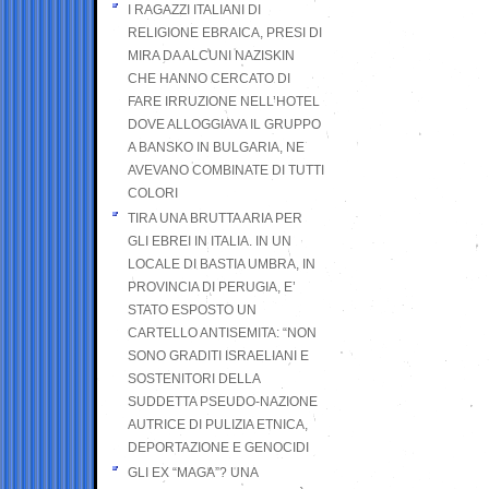
I RAGAZZI ITALIANI DI
RELIGIONE EBRAICA, PRESI DI
MIRA DA ALCUNI NAZISKIN
CHE HANNO CERCATO DI
FARE IRRUZIONE NELL’HOTEL
DOVE ALLOGGIAVA IL GRUPPO
A BANSKO IN BULGARIA, NE
AVEVANO COMBINATE DI TUTTI
COLORI
TIRA UNA BRUTTA ARIA PER
GLI EBREI IN ITALIA. IN UN
LOCALE DI BASTIA UMBRA, IN
PROVINCIA DI PERUGIA, E’
STATO ESPOSTO UN
CARTELLO ANTISEMITA: “NON
SONO GRADITI ISRAELIANI E
SOSTENITORI DELLA
SUDDETTA PSEUDO-NAZIONE
AUTRICE DI PULIZIA ETNICA,
DEPORTAZIONE E GENOCIDI
GLI EX “MAGA”? UNA