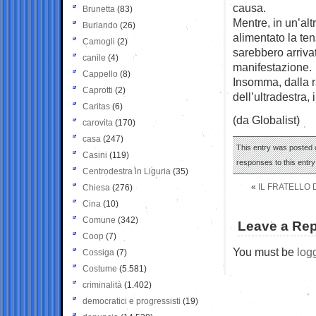
causa.
Brunetta
(83)
Mentre, in un’altr
Burlando
(26)
alimentato la te
Camogli
(2)
sarebbero arriva
canile
(4)
manifestazione.
Cappello
(8)
Insomma, dalla r
Caprotti
(2)
dell’ultradestra, 
Caritas
(6)
(da Globalist)
carovita
(170)
casa
(247)
This entry was posted o
Casini
(119)
responses to this entr
Centrodestra in Liguria
(35)
«
IL FRATELLO 
Chiesa
(276)
Cina
(10)
Comune
(342)
Leave a Rep
Coop
(7)
You must be
log
Cossiga
(7)
Costume
(5.581)
criminalità
(1.402)
democratici e progressisti
(19)