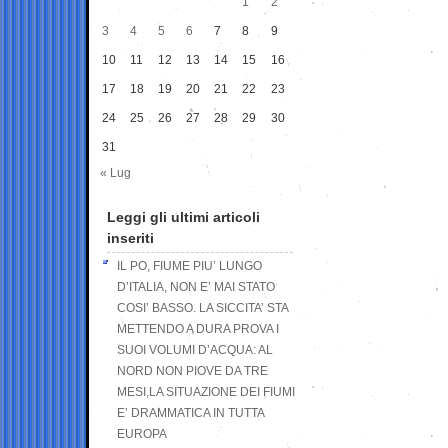
1
2
3
4
5
6
7
8
9
10
11
12
13
14
15
16
17
18
19
20
21
22
23
24
25
26
27
28
29
30
31
« Lug
Leggi gli ultimi articoli
inseriti
IL PO, FIUME PIU’ LUNGO
D’ITALIA, NON E’ MAI STATO
COSI’ BASSO. LA SICCITA’ STA
METTENDO A DURA PROVA I
SUOI VOLUMI D’ACQUA: AL
NORD NON PIOVE DA TRE
MESI,LA SITUAZIONE DEI FIUMI
E’ DRAMMATICA IN TUTTA
EUROPA