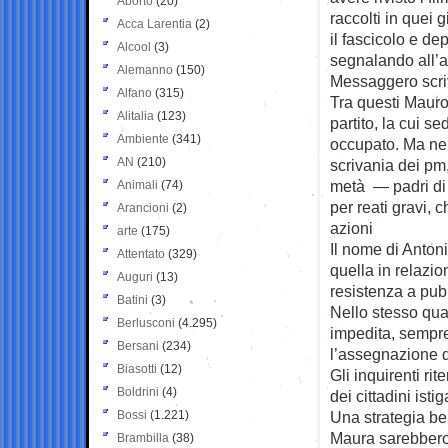
Aborto
(20)
raccolti in quei g
Acca Larentia
(2)
il fascicolo e de
Alcool
(3)
segnalando all’au
Alemanno
(150)
Messaggero scr
Alfano
(315)
Tra questi Mauro
Alitalia
(123)
partito, la cui s
Ambiente
(341)
occupato. Ma nel
AN
(210)
scrivania dei pm,
metà — padri di 
Animali
(74)
per reati gravi, 
Arancioni
(2)
azioni
arte
(175)
Il nome di Anton
Attentato
(329)
quella in relazion
Auguri
(13)
resistenza a pubb
Batini
(3)
Nello stesso quar
Berlusconi
(4.295)
impedita, sempre
Bersani
(234)
l’assegnazione d
Biasotti
(12)
Gli inquirenti ri
Boldrini
(4)
dei cittadini istig
Bossi
(1.221)
Una strategia ben
Maura sarebbero s
Brambilla
(38)