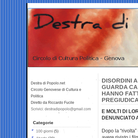
DISORDINI 
Destra di Popolo.net
GUARDA CAS
Circolo Genovese di Cultura e
HANNO FATT
Politica
PREGIUDICA
Diretto da Riccardo Fucile
Scrivici: destradipopolo@gmail.com
E MOLTI DI L
DENUNCIATO 
Categorie
Dopo la “rivolta
100 giorni
(5)
avere rivisto i
fil