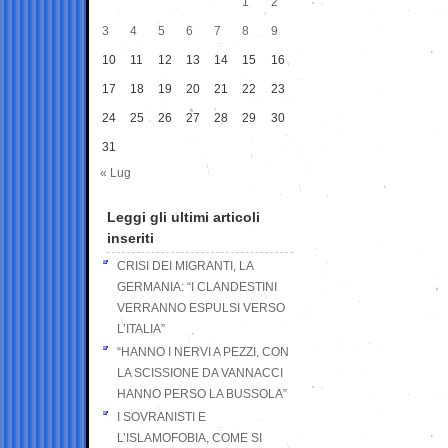
1
2
3
4
5
6
7
8
9
10
11
12
13
14
15
16
17
18
19
20
21
22
23
24
25
26
27
28
29
30
31
« Lug
Leggi gli ultimi articoli
inseriti
CRISI DEI MIGRANTI, LA
GERMANIA: “I CLANDESTINI
VERRANNO ESPULSI VERSO
L’ITALIA”
“HANNO I NERVI A PEZZI, CON
LA SCISSIONE DA VANNACCI
HANNO PERSO LA BUSSOLA”
I SOVRANISTI E
L’ISLAMOFOBIA, COME SI