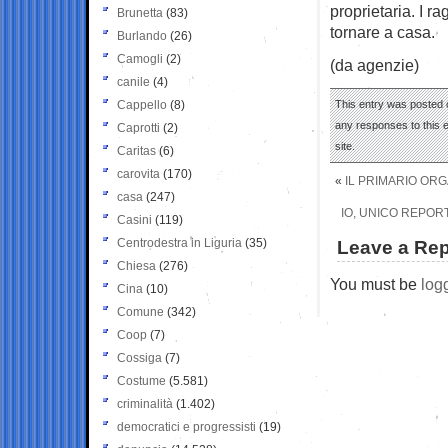
proprietaria. I ra
Brunetta
(83)
tornare a casa.
Burlando
(26)
Camogli
(2)
(da agenzie)
canile
(4)
Cappello
(8)
This entry was posted 
any responses to this 
Caprotti
(2)
site.
Caritas
(6)
carovita
(170)
«
IL PRIMARIO ORG
casa
(247)
IO, UNICO REPORT
Casini
(119)
Centrodestra in Liguria
(35)
Leave a Rep
Chiesa
(276)
You must be
log
Cina
(10)
Comune
(342)
Coop
(7)
Cossiga
(7)
Costume
(5.581)
criminalità
(1.402)
democratici e progressisti
(19)