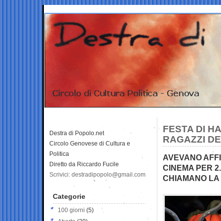
FESTA DI H
Destra di Popolo.net
RAGAZZI DE
Circolo Genovese di Cultura e
Politica
AVEVANO AFFI
Diretto da Riccardo Fucile
CINEMA PER 2.
Scrivici: destradipopolo@gmail.com
CHIAMANO LA 
Categorie
100 giorni
(5)