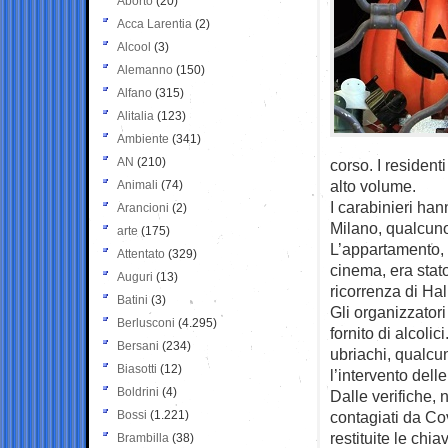
Aborto
(20)
Acca Larentia
(2)
Alcool
(3)
Alemanno
(150)
Alfano
(315)
Alitalia
(123)
Ambiente
(341)
AN
(210)
corso. I resident
alto volume.
Animali
(74)
I carabinieri hann
Arancioni
(2)
Milano, qualcuno
arte
(175)
L’appartamento, 
Attentato
(329)
cinema, era stato
Auguri
(13)
ricorrenza di Ha
Batini
(3)
Gli organizzator
Berlusconi
(4.295)
fornito di alcoli
Bersani
(234)
ubriachi, qualcu
Biasotti
(12)
l’intervento del
Boldrini
(4)
Dalle verifiche, 
Bossi
(1.221)
contagiati da Cov
restituite le chi
Brambilla
(38)