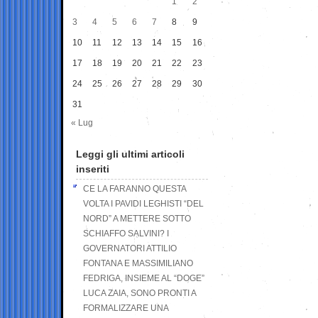
1
2
3
4
5
6
7
8
9
10
11
12
13
14
15
16
17
18
19
20
21
22
23
24
25
26
27
28
29
30
31
« Lug
Leggi gli ultimi articoli
inseriti
CE LA FARANNO QUESTA
VOLTA I PAVIDI LEGHISTI “DEL
NORD” A METTERE SOTTO
SCHIAFFO SALVINI? I
GOVERNATORI ATTILIO
FONTANA E MASSIMILIANO
FEDRIGA, INSIEME AL “DOGE”
LUCA ZAIA, SONO PRONTI A
FORMALIZZARE UNA