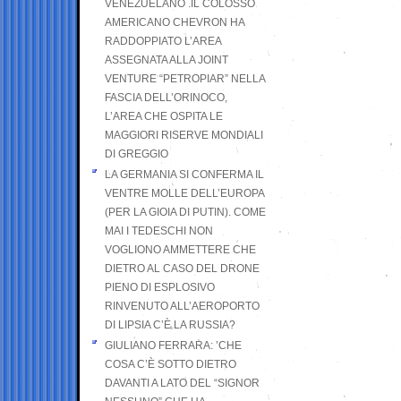
VENEZUELANO .IL COLOSSO
AMERICANO CHEVRON HA
RADDOPPIATO L’AREA
ASSEGNATA ALLA JOINT
VENTURE “PETROPIAR” NELLA
FASCIA DELL’ORINOCO,
L’AREA CHE OSPITA LE
MAGGIORI RISERVE MONDIALI
DI GREGGIO
LA GERMANIA SI CONFERMA IL
VENTRE MOLLE DELL’EUROPA
(PER LA GIOIA DI PUTIN). COME
MAI I TEDESCHI NON
VOGLIONO AMMETTERE CHE
DIETRO AL CASO DEL DRONE
PIENO DI ESPLOSIVO
RINVENUTO ALL’AEROPORTO
DI LIPSIA C’È LA RUSSIA?
GIULIANO FERRARA: ’CHE
COSA C’È SOTTO DIETRO
DAVANTI A LATO DEL “SIGNOR