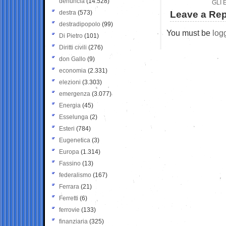
denuncia
(14.528)
GLI 
destra
(573)
Leave a Rep
destradipopolo
(99)
You must be
log
Di Pietro
(101)
Diritti civili
(276)
don Gallo
(9)
economia
(2.331)
elezioni
(3.303)
emergenza
(3.077)
Energia
(45)
Esselunga
(2)
Esteri
(784)
Eugenetica
(3)
Europa
(1.314)
Fassino
(13)
federalismo
(167)
Ferrara
(21)
Ferretti
(6)
ferrovie
(133)
finanziaria
(325)