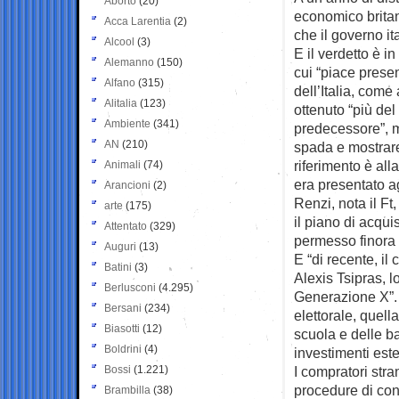
Aborto
(20)
economico britan
Acca Larentia
(2)
che il governo it
Alcool
(3)
E il verdetto è in
Alemanno
(150)
cui “piace prese
Alfano
(315)
dell’Italia, come
Alitalia
(123)
ottenuto “più del
Ambiente
(341)
predecessore”, m
AN
(210)
spada e mostrare 
riferimento è all
Animali
(74)
era presentato ag
Arancioni
(2)
Renzi, nota il Ft,
arte
(175)
il piano di acqui
Attentato
(329)
permesso finora 
Auguri
(13)
E “di recente, il
Batini
(3)
Alexis Tsipras, l
Berlusconi
(4.295)
Generazione X”. L
Bersani
(234)
elettorale, quell
Biasotti
(12)
scuola e delle ba
Boldrini
(4)
investimenti ester
Bossi
(1.221)
I compratori stran
procedure di con
Brambilla
(38)