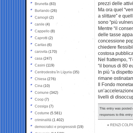
prezzi delle attivi
Brunetta
(83)
Ma ora quel “ven
Burlando
(26)
a slittare” e que
Camogli
(2)
sono “più vulner
canile
(4)
Mentre “il consen
Cappello
(8)
delle tasse appar
Caprotti
(2)
concessione popu
Caritas
(6)
chiedere flessibi
carovita
(170)
costosa pubblica
casa
(247)
Nel frattempo, “l
“il bonus di 80 e
Casini
(119)
In più “a dispett
Centrodestra in Liguria
(35)
rimane ostinatam
Chiesa
(276)
Il Fondo monetar
Cina
(10)
un’accelerazione 
Comune
(342)
livelli di disoccu
Coop
(7)
Cossiga
(7)
This entry was posted o
Costume
(5.581)
responses to this entr
criminalità
(1.402)
«
RENZI COLP
democratici e progressisti
(19)