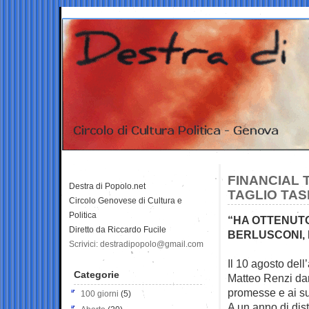
FINANCIAL T
Destra di Popolo.net
TAGLIO TAS
Circolo Genovese di Cultura e
Politica
“HA OTTENUT
Diretto da Riccardo Fucile
BERLUSCONI, 
Scrivici: destradipopolo@gmail.com
Il 10 agosto dell
Categorie
Matteo Renzi d
promesse e ai suo
100 giorni
(5)
A un anno di dis