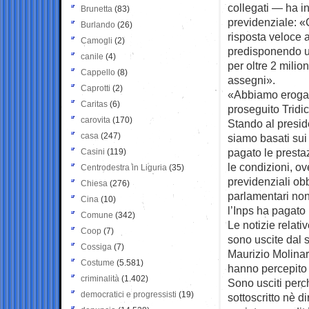
collegati — ha in
Brunetta
(83)
previdenziale: «C
Burlando
(26)
risposta veloce ai
Camogli
(2)
predisponendo un
canile
(4)
per oltre 2 milion
Cappello
(8)
assegni».
Caprotti
(2)
«Abbiamo erogato
Caritas
(6)
proseguito Tridic
carovita
(170)
Stando al preside
casa
(247)
siamo basati sui n
pagato le prestaz
Casini
(119)
le condizioni, ov
Centrodestra in Liguria
(35)
previdenziali obb
Chiesa
(276)
parlamentari non 
Cina
(10)
l’Inps ha pagato 
Comune
(342)
Le notizie relati
Coop
(7)
sono uscite dal s
Cossiga
(7)
Maurizio Molinar
Costume
(5.581)
hanno percepito 
criminalità
(1.402)
Sono usciti perc
democratici e progressisti
(19)
sottoscritto nè d