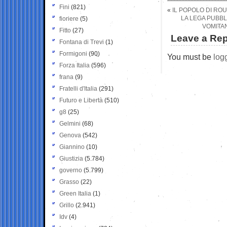
Fini
(821)
«
IL POPOLO DI ROU
LA LEGA PUBBL
fioriere
(5)
VOMITAN
Fitto
(27)
Leave a Rep
Fontana di Trevi
(1)
Formigoni
(90)
You must be
log
Forza Italia
(596)
frana
(9)
Fratelli d'Italia
(291)
Futuro e Libertà
(510)
g8
(25)
Gelmini
(68)
Genova
(542)
Giannino
(10)
Giustizia
(5.784)
governo
(5.799)
Grasso
(22)
Green Italia
(1)
Grillo
(2.941)
Idv
(4)