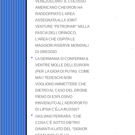
VENEZUELANO .IL COLOSSO
AMERICANO CHEVRON HA
RADDOPPIATO L’AREA
ASSEGNATA ALLA JOINT
VENTURE “PETROPIAR” NELLA
FASCIA DELL’ORINOCO,
L’AREA CHE OSPITA LE
MAGGIORI RISERVE MONDIALI
DI GREGGIO
LA GERMANIA SI CONFERMA IL
VENTRE MOLLE DELL’EUROPA
(PER LA GIOIA DI PUTIN). COME
MAI I TEDESCHI NON
VOGLIONO AMMETTERE CHE
DIETRO AL CASO DEL DRONE
PIENO DI ESPLOSIVO
RINVENUTO ALL’AEROPORTO
DI LIPSIA C’È LA RUSSIA?
GIULIANO FERRARA: ’CHE
COSA C’È SOTTO DIETRO
DAVANTI A LATO DEL “SIGNOR