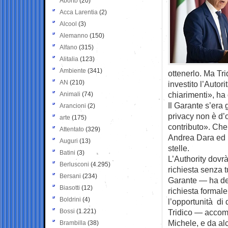
Aborto
(20)
Acca Larentia
(2)
Alcool
(3)
Alemanno
(150)
Alfano
(315)
Alitalia
(123)
Ambiente
(341)
ottenerlo. Ma Tr
AN
(210)
investito l’Autor
chiarimenti», ha 
Animali
(74)
Il Garante s’era
Arancioni
(2)
privacy non è d’o
arte
(175)
contributo». Che
Attentato
(329)
Andrea Dara ed 
Auguri
(13)
stelle.
Batini
(3)
L’Authority dovrà
Berlusconi
(4.295)
richiesta senza t
Bersani
(234)
Garante — ha detto
Biasotti
(12)
richiesta formale
Boldrini
(4)
l’opportunità di 
Bossi
(1.221)
Tridico — accomp
Michele, e da alc
Brambilla
(38)