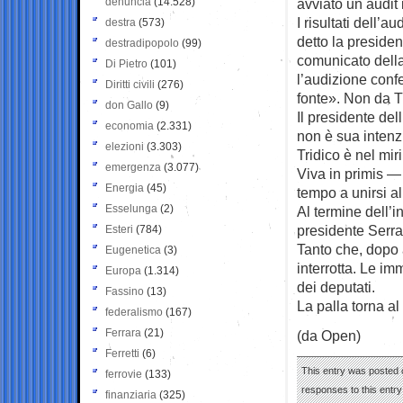
denuncia
(14.528)
avviato un audit 
I risultati dell
destra
(573)
detto la preside
destradipopolo
(99)
comunicato della
Di Pietro
(101)
l’audizione conf
Diritti civili
(276)
fonte». Non da T
don Gallo
(9)
Il presidente del
economia
(2.331)
non è sua intenzi
elezioni
(3.303)
Tridico è nel mir
emergenza
(3.077)
Viva in primis — 
Energia
(45)
tempo a unirsi al
Esselunga
(2)
Al termine dell’i
presidente Serra
Esteri
(784)
Tanto che, dopo a
Eugenetica
(3)
interrotta. Le im
Europa
(1.314)
dei deputati.
Fassino
(13)
La palla torna al
federalismo
(167)
Ferrara
(21)
(da Open)
Ferretti
(6)
This entry was posted o
ferrovie
(133)
responses to this entr
finanziaria
(325)