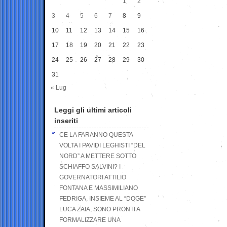
1
2
3
4
5
6
7
8
9
10
11
12
13
14
15
16
17
18
19
20
21
22
23
24
25
26
27
28
29
30
31
« Lug
Leggi gli ultimi articoli
inseriti
CE LA FARANNO QUESTA
VOLTA I PAVIDI LEGHISTI “DEL
NORD” A METTERE SOTTO
SCHIAFFO SALVINI? I
GOVERNATORI ATTILIO
FONTANA E MASSIMILIANO
FEDRIGA, INSIEME AL “DOGE”
LUCA ZAIA, SONO PRONTI A
FORMALIZZARE UNA