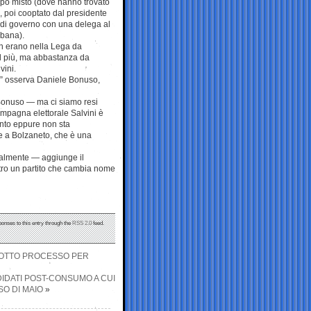
uppo misto (dove hanno trovato
a, poi cooptato dal presidente
di governo con una delega al
rbana).
on erano nella Lega da
al più, ma abbastanza da
vini.
a?” osserva Daniele Bonuso,
Bonuso — ma ci siamo resi
campagna elettorale Salvini è
nto eppure non sta
e a Bolzaneto, che è una
icalmente — aggiunge il
tro un partito che cambia nome
ponses to this entry through the
RSS 2.0
feed.
SOTTO PROCESSO PER
DIDATI POST-CONSUMO A CUI
SO DI MAIO
»