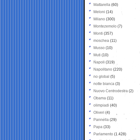
Mattarella
(60)
Meloni
(14)
Milano
(300)
Montezemolo
(7)
Monti
(357)
moschea
(11)
Musso
(10)
Muti
(10)
Napoli
(319)
Napolitano
(220)
no global
(5)
notte bianca
(3)
Nuovo Centrodestra
(2)
Obama
(11)
olimpiadi
(40)
Oliveri
(4)
Pannella
(29)
Papa
(33)
Parlamento
(1.428)