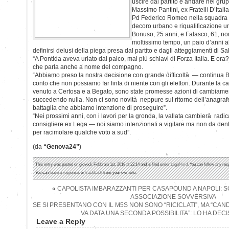
uscire dal partito e andare nel gr
Massimo Pantini, ex Fratelli D’Itali
Pd Federico Romeo nella squadra 
decoro urbano e riqualificazione u
Bonuso, 25 anni, e Falasco, 61, n
moltissimo tempo, un paio d’anni 
definirsi delusi della piega presa dal partito e dagli atteggiamenti di Sal
“A Pontida aveva urlato dal palco, mai più schiavi di Forza Italia. E or
che parla anche a nome del compagno.
“Abbiamo preso la nostra decisione con grande difficoltà — continua 
conto che non possiamo far finta di niente con gli elettori. Durante la 
venuto a Certosa e a Begato, sono state promesse azioni di cambiame
succedendo nulla. Non ci sono novità neppure sul ritorno dell’anagraf
battaglia che abbiamo intenzione di proseguire”.
“Nei prossimi anni, con i lavori per la gronda, la vallata cambierà rad
consigliere ex Lega — noi siamo intenzionati a vigilare ma non da den
per racimolare qualche voto a sud”.
(da
“Genova24”
)
This entry was posted on giovedì, Febbraio 1st, 2018 at 22:14 and is filed under
LegaNord
. You can follow any res
You can
leave a response
, or
trackback
from your own site.
«
CAPOLISTA IMBARAZZANTI PER CASAPOUND A NAPOLI: 
ASSOCIAZIONE SOVVERSIVA
SE SI PRESENTANO CON IL M5S NON SONO “RICICLATI”, MA “CAN
VA DATA UNA SECONDA POSSIBILITA”: LO HA DECI
Leave a Reply