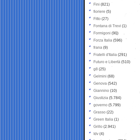
Fini
(821)
fioriere
(5)
Fitto
(27)
Fontana di Trevi
(1)
Formigoni
(90)
Forza Italia
(596)
frana
(9)
Fratelli d'Italia
(291)
Futuro e Libertà
(510)
g8
(25)
Gelmini
(68)
Genova
(542)
Giannino
(10)
Giustizia
(5.784)
governo
(5.799)
Grasso
(22)
Green Italia
(1)
Grillo
(2.941)
Idv
(4)