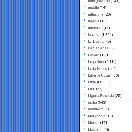
Immigrazione
(734)
indulto
(14)
inflazione
(26)
Ingroia
(15)
Interviste
(16)
la casta
(1.394)
La Destra
(45)
La Sapienza
(5)
Lavoro
(1.316)
LegaNord
(2.411)
Letta Enrico
(154)
Liberi e Uguali
(10)
Libia
(68)
Libri
(33)
Liguria Futurista
(25)
mafia
(543)
manifesto
(7)
Margherita
(16)
Maroni
(171)
Mastella
(16)