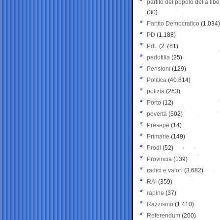
partito del popolo della libe
(30)
Partito Democratico
(1.034)
PD
(1.188)
PdL
(2.781)
pedofilia
(25)
Pensioni
(129)
Politica
(40.814)
polizia
(253)
Porto
(12)
povertà
(502)
Presepe
(14)
Primarie
(149)
Prodi
(52)
Provincia
(139)
radici e valori
(3.682)
RAI
(359)
rapine
(37)
Razzismo
(1.410)
Referendum
(200)