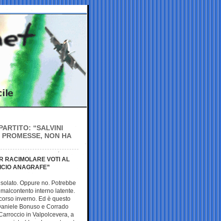
ARTITO: “SALVINI
E PROMESSE, NON HA
R RACIMOLARE VOTI AL
ICIO ANAGRAFE”
isolato. Oppure no. Potrebbe
 malcontento interno latente.
corso inverno. Ed è questo
 Daniele Bonuso e Corrado
 Carroccio in Valpolcevera, a