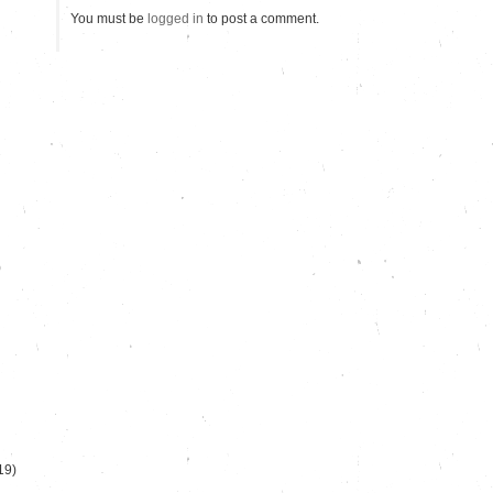
You must be
logged in
to post a comment.
)
19)