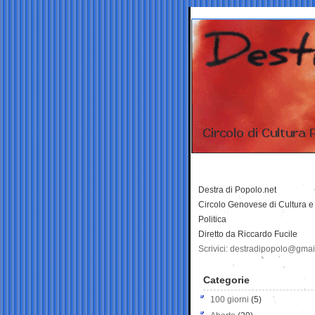
Destra di Popolo.net
Circolo Genovese di Cultura e
Politica
Diretto da Riccardo Fucile
Scrivici: destradipopolo@gma
Categorie
100 giorni
(5)