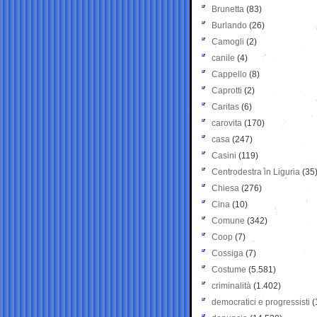
Brunetta
(83)
Burlando
(26)
Camogli
(2)
canile
(4)
Cappello
(8)
Caprotti
(2)
Caritas
(6)
carovita
(170)
casa
(247)
Casini
(119)
Centrodestra in Liguria
(35
Chiesa
(276)
Cina
(10)
Comune
(342)
Coop
(7)
Cossiga
(7)
Costume
(5.581)
criminalità
(1.402)
democratici e progressisti
(