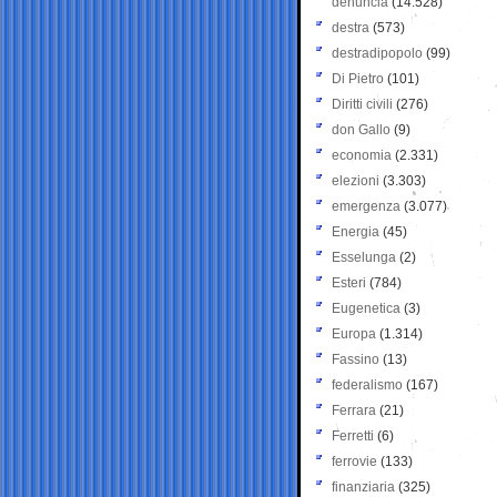
denuncia
(14.528)
destra
(573)
destradipopolo
(99)
Di Pietro
(101)
Diritti civili
(276)
don Gallo
(9)
economia
(2.331)
elezioni
(3.303)
emergenza
(3.077)
Energia
(45)
Esselunga
(2)
Esteri
(784)
Eugenetica
(3)
Europa
(1.314)
Fassino
(13)
federalismo
(167)
Ferrara
(21)
Ferretti
(6)
ferrovie
(133)
finanziaria
(325)