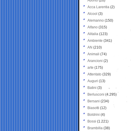
Aborto
(20)
Acca Larentia
(2)
Alcool
(3)
Alemanno
(150)
Alfano
(315)
Alitalia
(123)
Ambiente
(341)
AN
(210)
Animali
(74)
Arancioni
(2)
arte
(175)
Attentato
(329)
Auguri
(13)
Batini
(3)
Berlusconi
(4.295)
Bersani
(234)
Biasotti
(12)
Boldrini
(4)
Bossi
(1.221)
Brambilla
(38)