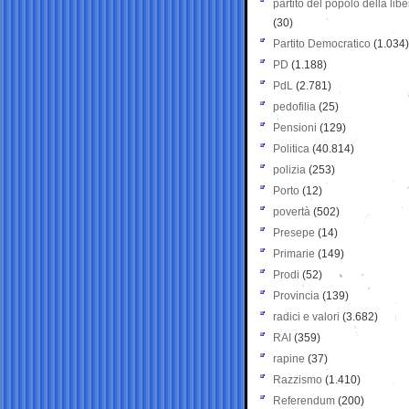
partito del popolo della libe
(30)
Partito Democratico
(1.034)
PD
(1.188)
PdL
(2.781)
pedofilia
(25)
Pensioni
(129)
Politica
(40.814)
polizia
(253)
Porto
(12)
povertà
(502)
Presepe
(14)
Primarie
(149)
Prodi
(52)
Provincia
(139)
radici e valori
(3.682)
RAI
(359)
rapine
(37)
Razzismo
(1.410)
Referendum
(200)