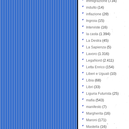
Immigrazione
(734)
indulto
(14)
inflazione
(26)
Ingroia
(15)
Interviste
(16)
la casta
(1.394)
La Destra
(45)
La Sapienza
(5)
Lavoro
(1.316)
LegaNord
(2.411)
Letta Enrico
(154)
Liberi e Uguali
(10)
Libia
(68)
Libri
(33)
Liguria Futurista
(25)
mafia
(543)
manifesto
(7)
Margherita
(16)
Maroni
(171)
Mastella
(16)