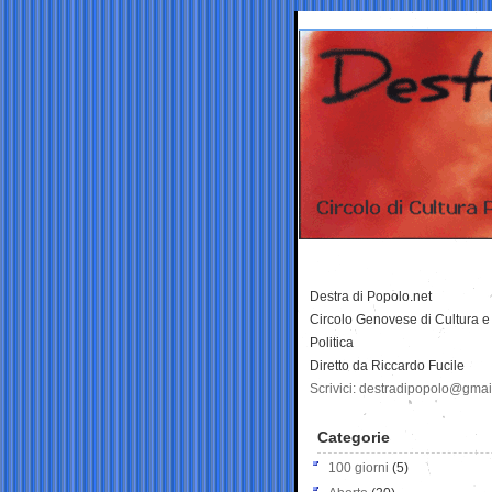
Destra di Popolo.net
Circolo Genovese di Cultura e
Politica
Diretto da Riccardo Fucile
Scrivici: destradipopolo@gma
Categorie
100 giorni
(5)