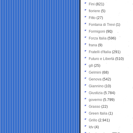
Fini
(821)
fioriere
(5)
Fitto
(27)
Fontana di Trevi
(1)
Formigoni
(90)
Forza Italia
(596)
frana
(9)
Fratelli d'Italia
(291)
Futuro e Libertà
(510)
g8
(25)
Gelmini
(68)
Genova
(542)
Giannino
(10)
Giustizia
(5.784)
governo
(5.799)
Grasso
(22)
Green Italia
(1)
Grillo
(2.941)
Idv
(4)