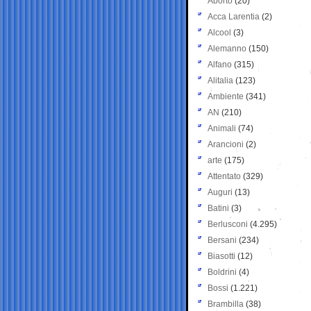
Aborto
(20)
Acca Larentia
(2)
Alcool
(3)
Alemanno
(150)
Alfano
(315)
Alitalia
(123)
Ambiente
(341)
AN
(210)
Animali
(74)
Arancioni
(2)
arte
(175)
Attentato
(329)
Auguri
(13)
Batini
(3)
Berlusconi
(4.295)
Bersani
(234)
Biasotti
(12)
Boldrini
(4)
Bossi
(1.221)
Brambilla
(38)