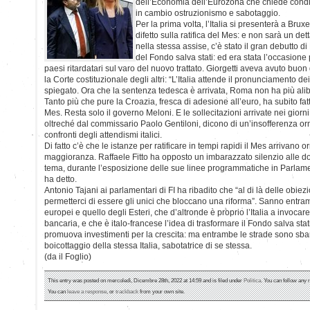
dell’Economia dell’Eurozona che chiede condivi
in cambio ostruzionismo e sabotaggio.
Per la prima volta, l’Italia si presenterà a Br
difetto sulla ratifica del Mes: e non sarà un det
nella stessa assise, c’è stato il gran debutto di
del Fondo salva stati: ed era stata l’occasione p
paesi ritardatari sul varo del nuovo trattato. Giorgetti aveva avuto buon 
la Corte costituzionale degli altri: “L’Italia attende il pronunciamento de
spiegato. Ora che la sentenza tedesca è arrivata, Roma non ha più alib
Tanto più che pure la Croazia, fresca di adesione all’euro, ha subito fat
Mes. Resta solo il governo Meloni. E le sollecitazioni arrivate nei gior
oltreché dal commissario Paolo Gentiloni, dicono di un’insofferenza or
confronti degli attendismi italici.
Di fatto c’è che le istanze per ratificare in tempi rapidi il Mes arrivano
maggioranza. Raffaele Fitto ha opposto un imbarazzato silenzio alle dom
tema, durante l’esposizione delle sue linee programmatiche in Parlam
ha detto.
Antonio Tajani ai parlamentari di FI ha ribadito che “al di là delle obie
permetterci di essere gli unici che bloccano una riforma”. Sanno entrambi,
europei e quello degli Esteri, che d’altronde è proprio l’Italia a invoca
bancaria, e che è italo-francese l’idea di trasformare il Fondo salva sta
promuova investimenti per la crescita: ma entrambe le strade sono sba
boicottaggio della stessa Italia, sabotatrice di se stessa.
(da il Foglio)
This entry was posted on mercoledì, Dicembre 28th, 2022 at 14:59 and is filed under
Politica
. You can follow any 
You can
leave a response
, or
trackback
from your own site.