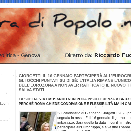
GIORGETTI IL 16 GENNAIO PARTECIPERÀ ALL’EUROGR
GLI OCCHI PUNTATI SU DI SÉ: L’ITALIA RIMANE L’UNIC
DELL’EUROZONA A NON AVER RATIFICATO IL NUOVO 
SALVA STATI
LA SCELTA STA CAUSANDO NON POCA INSOFFERENZA A BRUXE
il.com
PERCHÉ ROMA CHIEDE CONDIVISIONE E FLESSIBILITÀ MA IN C
Sul calendario di Giancarlo Giorgetti il 2023 p
segnata in rosso. E’ il 16 gennaio: il giorno –
imbarazzo. Sarà quella la data in cui il ministr
partecipare all’Eurogruppo, e a vestire i panni 