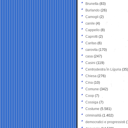
Brunetta
(83)
Burlando
(26)
Camogli
(2)
canile
(4)
Cappello
(8)
Caprotti
(2)
Caritas
(6)
carovita
(170)
casa
(247)
Casini
(119)
Centrodestra in Liguria
(35
Chiesa
(276)
Cina
(10)
Comune
(342)
Coop
(7)
Cossiga
(7)
Costume
(5.581)
criminalità
(1.402)
democratici e progressisti
(