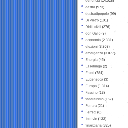
denuncia
(14.528)
destra
(573)
destradipopolo
(99)
Di Pietro
(101)
Diritti civili
(276)
don Gallo
(9)
economia
(2.331)
elezioni
(3.303)
emergenza
(3.077)
Energia
(45)
Esselunga
(2)
Esteri
(784)
Eugenetica
(3)
Europa
(1.314)
Fassino
(13)
federalismo
(167)
Ferrara
(21)
Ferretti
(6)
ferrovie
(133)
finanziaria
(325)