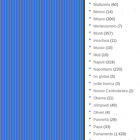
Mattarella
(60)
Meloni
(14)
Milano
(300)
Montezemolo
(7)
Monti
(357)
moschea
(11)
Musso
(10)
Muti
(10)
Napoli
(319)
Napolitano
(220)
no global
(5)
notte bianca
(3)
Nuovo Centrodestra
(2)
Obama
(11)
olimpiadi
(40)
Oliveri
(4)
Pannella
(29)
Papa
(33)
Parlamento
(1.428)