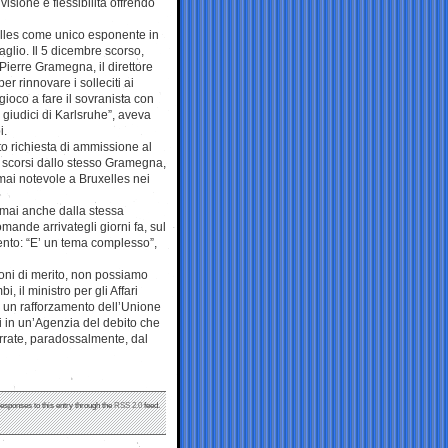
sione e flessibilità offrendo
uxelles come unico esponente in
taglio. Il 5 dicembre scorso,
 Pierre Gramegna, il direttore
er rinnovare i solleciti ai
gioco a fare il sovranista con
i giudici di Karlsruhe”, aveva
i.
to richiesta di ammissione al
ni scorsi dallo stesso Gramegna,
mai notevole a Bruxelles nei
 ormai anche dalla stessa
ande arrivategli giorni fa, sul
ento: “E’ un tema complesso”,
zioni di merito, non possiamo
 il ministro per gli Affari
re un rafforzamento dell’Unione
ti in un’Agenzia del debito che
rrate, paradossalmente, dal
responses to this entry through the
RSS 2.0
feed.