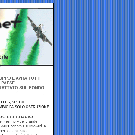
UPPO E AVRÀ TUTTI
O PAESE
TRATTATO SUL FONDO
LLES, SPECIE
AMBIO FA SOLO OSTRUZIONE
resenta già una casella
 l’ennesimo – del grande
o dell’Economia si ritroverà a
del solo ministro