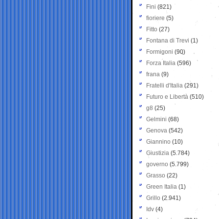
Fini
(821)
fioriere
(5)
Fitto
(27)
Fontana di Trevi
(1)
Formigoni
(90)
Forza Italia
(596)
frana
(9)
Fratelli d'Italia
(291)
Futuro e Libertà
(510)
g8
(25)
Gelmini
(68)
Genova
(542)
Giannino
(10)
Giustizia
(5.784)
governo
(5.799)
Grasso
(22)
Green Italia
(1)
Grillo
(2.941)
Idv
(4)