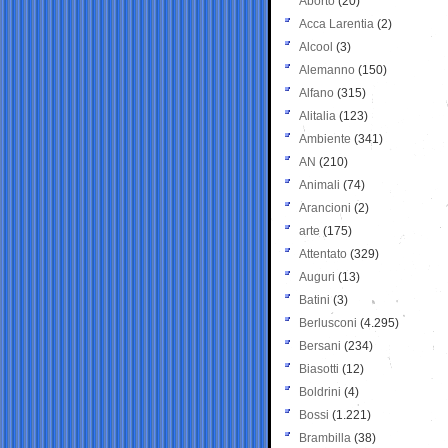
Aborto
(20)
Acca Larentia
(2)
Alcool
(3)
Alemanno
(150)
Alfano
(315)
Alitalia
(123)
Ambiente
(341)
AN
(210)
Animali
(74)
Arancioni
(2)
arte
(175)
Attentato
(329)
Auguri
(13)
Batini
(3)
Berlusconi
(4.295)
Bersani
(234)
Biasotti
(12)
Boldrini
(4)
Bossi
(1.221)
Brambilla
(38)