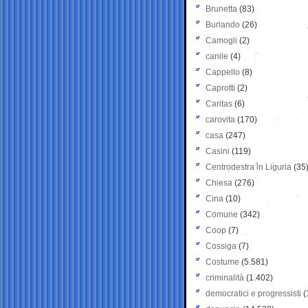
Brunetta
(83)
Burlando
(26)
Camogli
(2)
canile
(4)
Cappello
(8)
Caprotti
(2)
Caritas
(6)
carovita
(170)
casa
(247)
Casini
(119)
Centrodestra in Liguria
(35
Chiesa
(276)
Cina
(10)
Comune
(342)
Coop
(7)
Cossiga
(7)
Costume
(5.581)
criminalità
(1.402)
democratici e progressisti
(