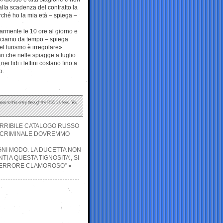
lla scadenza del contratto la
erché ho la mia età – spiega –
armente le 10 ore al giorno e
 diciamo da tempo – spiega
el turismo è irregolare».
ri che nelle spiagge a luglio
 lidi i lettini costano fino a
o.
ses to this entry through the
RSS 2.0
feed. You
’ORRIBILE CATALOGO RUSSO
A CRIMINALE DOVREMMO
GNI MODO. LA DUCETTA NON
I A QUESTA TIGNOSITA’, SI
UN ERRORE CLAMOROSO”
»