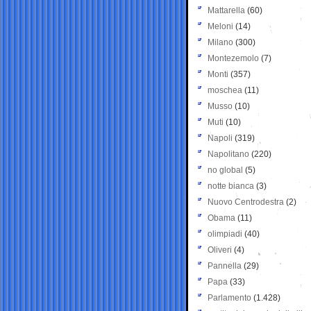
Mattarella
(60)
Meloni
(14)
Milano
(300)
Montezemolo
(7)
Monti
(357)
moschea
(11)
Musso
(10)
Muti
(10)
Napoli
(319)
Napolitano
(220)
no global
(5)
notte bianca
(3)
Nuovo Centrodestra
(2)
Obama
(11)
olimpiadi
(40)
Oliveri
(4)
Pannella
(29)
Papa
(33)
Parlamento
(1.428)