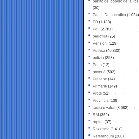
partito del popolo della libe
(30)
Partito Democratico
(1.034)
PD
(1.188)
PdL
(2.781)
pedofilia
(25)
Pensioni
(129)
Politica
(40.833)
polizia
(253)
Porto
(12)
povertà
(502)
Presepe
(14)
Primarie
(149)
Prodi
(52)
Provincia
(139)
radici e valori
(3.682)
RAI
(359)
rapine
(37)
Razzismo
(1.410)
Referendum
(200)