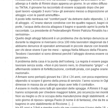
albergo a 4 stelle di Rimini dopo appena un giorno. In un video diffuso
su TikTok, il giovane ha raccontato di essere scappato dopo che per
quel lavoro «pagato 3 euro l’ora» gli avevano messo a disposizione u
alloggio «con le pareti ammuffite».
Il posto letto rientrava nel “comfort pack” da detrarre dallo stipendio, 1.
di alloggio. «C’erano stanze condivise con tre-quattro ragazzi, bagni ci
porte, l’acqua della doccia allagava il bagno e quando aprivi la porta f
raccontato. La presidente di Federalberghi Rimini Patrizia Rinaldis ha d
serissima».
Quello degli alloggi fatiscenti è un problema che da tempo denuncia a
durante la stagione si riversano circa 100 mila lavoratori stagionali da tu
abbiamo denunce di operatori ammassati in piccole stanze con brandin
per chi deve vivere lì per tre mesi – spiega Nella Milazzo della Filcam
Teodoro i lavoratori si sono dimessi perché l’alloggio doveva essere co
persone».
Il problema della casa è la punta dell’iceberg. La regola è essere pagati
lavorare senza sosta. «Non è più lavoro nero, lo chiamiamo “grigio” – d
affermando sistemi di forfettizzazione, contratti pirata, con paghe orarie
nazionali».
A firmare sono perlopiù giovani tra i 18 e i 24 anni, con poca esperienza 
stipendio si scopre il giorno della presa di servizio: l’anno scorso in Og
dimesse in massa da un albergo dopo aver letto il contratto».
A essere in rivolta sono tutti gli operatori delle spiagge. A Rimini il 9 a
hanno scioperato per chiedere maggiori tutele, più sicurezza nei monit
Non va meglio a chi si occupa della manutenzione degli stabilimenti.
solo giorno di riposo» spiega Paolo (il nome è di fantasia), che da tre an
bagnino in uno stabilimento di Riccione. […]
Ha 65 anni e 3 figli e mentre parla sta per cominciare il turno delle 18