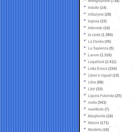
Immigrazione
(734)
indulto
(14)
inflazione
(26)
Ingroia
(15)
Interviste
(16)
la casta
(1.394)
La Destra
(45)
La Sapienza
(5)
Lavoro
(1.316)
LegaNord
(2.411)
Letta Enrico
(154)
Liberi e Uguali
(10)
Libia
(68)
Libri
(33)
Liguria Futurista
(25)
mafia
(543)
manifesto
(7)
Margherita
(16)
Maroni
(171)
Mastella
(16)