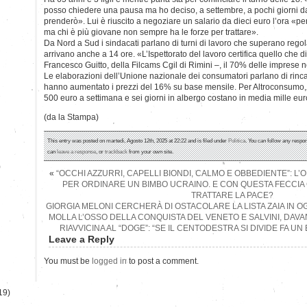
posso chiedere una pausa ma ho deciso, a settembre, a pochi giorni da
prenderò». Lui è riuscito a negoziare un salario da dieci euro l’ora «p
ma chi è più giovane non sempre ha le forze per trattare».
Da Nord a Sud i sindacati parlano di turni di lavoro che superano regol
arrivano anche a 14 ore. «L’Ispettorato del lavoro certifica quello che
Francesco Guitto, della Filcams Cgil di Rimini –, il 70% delle imprese n
Le elaborazioni dell’Unione nazionale dei consumatori parlano di rinca
hanno aumentato i prezzi del 16% su base mensile. Per Altroconsumo, nei
500 euro a settimana e sei giorni in albergo costano in media mille eur
(da la Stampa)
This entry was posted on martedì, Agosto 12th, 2025 at 22:22 and is filed under
Politica
. You can follow any respon
can
leave a response
, or
trackback
from your own site.
)
«
“OCCHI AZZURRI, CAPELLI BIONDI, CALMO E OBBEDIENTE”: L
PER ORDINARE UN BIMBO UCRAINO. E CON QUESTA FECCI
TRATTARE LA PACE?
GIORGIA MELONI CERCHERÀ DI OSTACOLARE LA LISTA ZAIA IN O
MOLLA L’OSSO DELLA CONQUISTA DEL VENETO E SALVINI, DAVANT
RIAVVICINA AL “DOGE”: “SE IL CENTODESTRA SI DIVIDE FA 
Leave a Reply
You must be
logged in
to post a comment.
19)