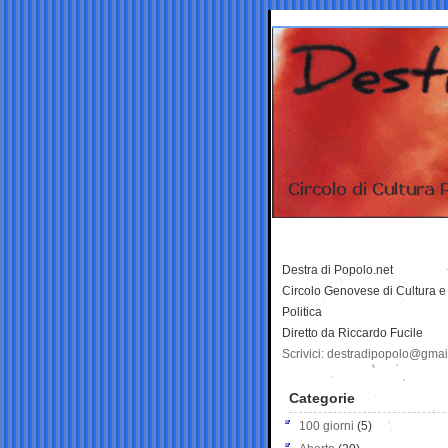
Destra di Popolo.net
Circolo Genovese di Cultura e
Politica
Diretto da Riccardo Fucile
Scrivici: destradipopolo@gma
Categorie
100 giorni
(5)