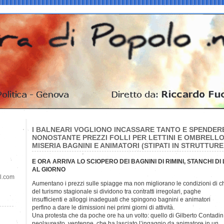
I BALNEARI VOGLIONO INCASSARE TANTO E SPENDER
NONOSTANTE PREZZI FOLLI PER LETTINI E OMBRELLO
MISERIA BAGNINI E ANIMATORI (STIPATI IN STRUTTURE
E ORA ARRIVA LO SCIOPERO DEI BAGNINI DI RIMINI, STANCHI 
AL GIORNO
il.com
Aumentano i prezzi sulle spiagge ma non migliorano le condizioni di chi 
del turismo stagionale si dividono tra contratti irregolari, paghe
insufficienti e alloggi inadeguati che spingono bagnini e animatori
perfino a dare le dimissioni nei primi giorni di attività.
Una protesta che da poche ore ha un volto: quello di Gilberto Contadin
neolaureato, ventenne, che ha lasciato l’ingaggio da animatore in un