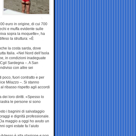
n
300 euro in origine, di cui 700
echi e muffa evidente sulle
iniva sopra la moquette», ha
ifeso la struttura: «È
nche la costa sarda, dove
tta Italia. «Nel Nord dell’Isola
e, in condizioni inadeguate
s Cgil Sardegna –. A San
ndiviso con altre sei
 poco, fuori contratto e per
ice Milazzo –. Si stanno
 al ribasso rispetto agli accordi
dei loro diritti. «Spesso lo
liastra le persone si sono
gosto i bagnini di salvataggio
oraggi e dignità professionale.
 «Da maggio a oggi ho avuto un
ni ogni estate fa l’aiuto
. «Adesso è alta stagione e non