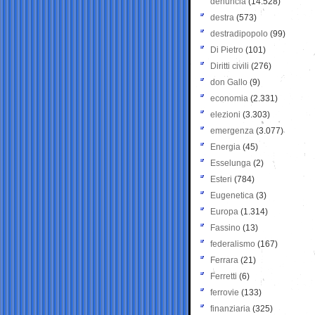
denuncia
(14.528)
destra
(573)
destradipopolo
(99)
Di Pietro
(101)
Diritti civili
(276)
don Gallo
(9)
economia
(2.331)
elezioni
(3.303)
emergenza
(3.077)
Energia
(45)
Esselunga
(2)
Esteri
(784)
Eugenetica
(3)
Europa
(1.314)
Fassino
(13)
federalismo
(167)
Ferrara
(21)
Ferretti
(6)
ferrovie
(133)
finanziaria
(325)