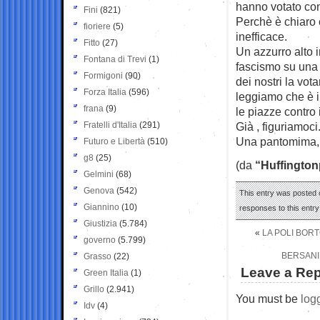
hanno votato con
Fini
(821)
Perchè è chiaro 
fioriere
(5)
inefficace.
Fitto
(27)
Un azzurro alto 
Fontana di Trevi
(1)
fascismo su una 
Formigoni
(90)
dei nostri la vot
Forza Italia
(596)
leggiamo che è i
frana
(9)
le piazze contro 
Fratelli d'Italia
(291)
Già , figuriamoci
Una pantomima,
Futuro e Libertà
(510)
g8
(25)
(da
“Huffington
Gelmini
(68)
Genova
(542)
This entry was posted o
Giannino
(10)
responses to this entr
Giustizia
(5.784)
«
LA POLI BOR
governo
(5.799)
BERSANI,
Grasso
(22)
Leave a Rep
Green Italia
(1)
Grillo
(2.941)
You must be
log
Idv
(4)