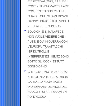
RISPETTO AL 2025, E I RUSSI
CONTINUANO A MARTELLARE
CON LE STRAGI DI CIVILI. IL
GUAIO È CHE GLI AMERICANI
HANNO USATO TUTTI I MISSILI
PER LA GUERRA IN IRAN
SOLO CHI È IN MALAFEDE
NON VUOLE VEDERE CHE
PUTIN È GIÀ IN GUERRA CON
L’EUROPA: TRA ATTACCHI
IBRIDI, TROLL E
INTERFERENZE, I BLITZ SONO
SOTTO GLI OCCHI DI TUTTI
OGNI GIORNO
CHE GOVERNO PATACCA. “SI
SFILAMENTA TUTTA, SEMBRA
CARTA”. LA NUOVA POLO
D’ORDINANZA DEI VIGILI DEL
FUOCO SI STRAPPA CON UN
PO’ D’ACQUA