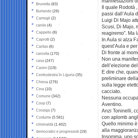
manifestazioni d
Brunetta
(83)
Il quale Rodotà 
Burlando
(26)
passi dall’Aula 
Camogli
(2)
Luigi Di Majo att
canile
(4)
Scusi, Di Majo, 
Cappello
(8)
reagiremo”. Ma l
In Aula si alza 
Caprotti
(2)
quest’Aula e per
Caritas
(6)
Di fronte al momen
carovita
(170)
Non una manifes
casa
(247)
dell’elezione del
Casini
(119)
E dire che, quand
Centrodestra in Liguria
(35)
preliminare della
Chiesa
(276)
sulla legge eletto
Cina
(10)
cacciato.
Comune
(342)
Nessuna occupaz
Coop
(7)
Aventino.
Anzi Toninelli, c
Cossiga
(7)
con aplomb anglo
Costume
(5.581)
Quello minimo è 
criminalità
(1.402)
alla maggioranza
democratici e progressisti
(19)
Insomma, uno sch