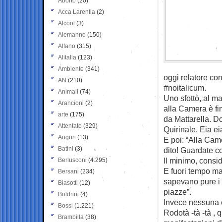
Aborto
(20)
Acca Larentia
(2)
Alcool
(3)
Alemanno
(150)
Alfano
(315)
Alitalia
(123)
Ambiente
(341)
oggi relatore con
AN
(210)
#noitalicum.
Animali
(74)
Uno sfottò, al m
Arancioni
(2)
alla Camera è fin
arte
(175)
da Mattarella. D
Attentato
(329)
Quirinale. Eia eia
Auguri
(13)
E poi: “Alla Ca
Batini
(3)
dito! Guardate c
Il minimo, consid
Berlusconi
(4.295)
E fuori tempo ma
Bersani
(234)
sapevano pure i m
Biasotti
(12)
piazze”.
Boldrini
(4)
Invece nessuna c
Bossi
(1.221)
Rodotà -tà -tà 
Brambilla
(38)