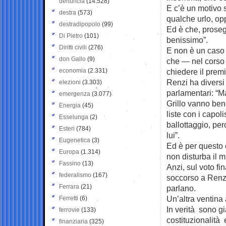
denuncia
(14.528)
E c’è un motivo s
destra
(573)
qualche urlo, op
destradipopolo
(99)
Ed è che, proseg
Di Pietro
(101)
benissimo”.
Diritti civili
(276)
E non è un caso 
don Gallo
(9)
che — nel corso d
economia
(2.331)
chiedere il premio
Renzi ha diversi
elezioni
(3.303)
parlamentari: “Ma
emergenza
(3.077)
Grillo vanno ben
Energia
(45)
liste con i capol
Esselunga
(2)
ballottaggio, per
Esteri
(784)
lui”.
Eugenetica
(3)
Ed è per questo c
Europa
(1.314)
non disturba il 
Fassino
(13)
Anzi, sul voto fi
federalismo
(167)
soccorso a Renzi.
Ferrara
(21)
parlano.
Un’altra ventina
Ferretti
(6)
In verità sono già
ferrovie
(133)
costituzionalità 
finanziaria
(325)