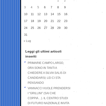
1
2
3
4
5
6
7
8
9
10
11
12
13
14
15
16
17
18
19
20
21
22
23
24
25
26
27
28
29
30
31
« Lug
Leggi gli ultimi articoli
inseriti
PRIMARIE CAMPO LARGO,
ORA SONO IN TANTI A
CHIEDERE A SILVIA SALIS DI
CANDIDARSI: LEI CI STA
PENSANDO
VANNACCI VUOLE PRENDERSI
I “GRILLINI” (SAI CHE
COPPIA…). IL CENTRO STUDI
DI FUTURO NAZIONALE INVITA