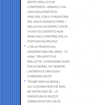
BEPPE GRILLO A UN
CONFRONTO. VANNACCI HA
UNA VOGLIA MATTA DI
PARLARE CON IL FONDATORE
DEL M5S E INTERCETTARE I
DELUSI DA GIUSEPPE CONTE.
I PUNTI DI CONTATTO NON
MANCANO, A PARTIRE DALLA
POSTURA FILORUSSA
L’ITALIA TRADITA DAL
GOVERNO MELONI. ANNA , 72
ANNI; “TRA AFFITTO E
BOLLETTE LA PENSIONE DURA
POCHI GIORNI, HO SEMPRE
LAVORATO E ORA DEVO
CHIEDERE AIUTO”
TRUMP NON DÀ MISSILI
ALL’UCRAINA PERCHÉ NON
NE HA PIÙ PER SÉ : LA
FORNITURA DI RAZZI È
DIMINUITA DI TRE VOLTE