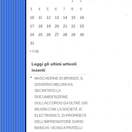
1
2
3
4
5
6
7
8
9
10
11
12
13
14
15
16
17
18
19
20
21
22
23
24
25
26
27
28
29
30
31
« Lug
Leggi gli ultimi articoli
inseriti
MASCHERINE DI BRONZO, IL
GOVERNO MELONI HA
SECRETATO LA
DOCUMENTAZIONE
SULL’ACCORDO DA OLTRE 100
MILIONI CON LA SOCIETÀ JC
ELECTRONICS, DI PROPRIETÀ
DELL’IMPRENDITORE DARIO
BIANCHI, VICINO A FRATELLI