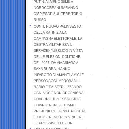
PUTIN: ALMENO 30MILA
NORDCOREANI SARANNO
DISPIEGATI SUL TERRITORIO
RUSSO
CON IL NUOVO PALINSESTO
DELLA RAI INIZIA LA
CAMPAGNA ELETTORALE. LA
DESTRA MILITARIZZA IL
SERVIZIO PUBBLICO IN VISTA
DELLE ELEZIONI POLITICHE
DEL 2027: DA VIA ASIAGO A
SAXA RUBRA, HANNO
INFARCITO DI AMANTI, AMICI E
PERSONAGGI IMPROBABILI
RADIO E TV, STERILIZZANDO
OGNI VOCE NON ORGANICA AL
GOVERNO. IL MESSAGGIO È
CHIARO: NON FACCIAMO
PRIGIONIERI. LA RAI È NOSTRA
E LA USEREMO PER VINCERE
LE PROSSIME ELEZIONI