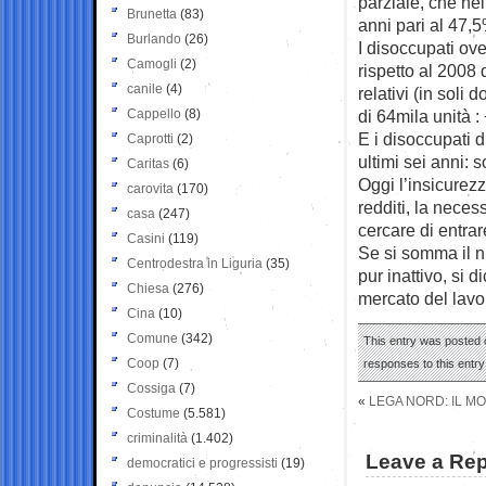
parziale, che ne
Brunetta
(83)
anni pari al 47,
Burlando
(26)
I disoccupati ov
Camogli
(2)
rispetto al 2008 
canile
(4)
relativi (in soli
Cappello
(8)
di 64mila unità :
E i disoccupati d
Caprotti
(2)
ultimi sei anni:
Caritas
(6)
Oggi l’insicurez
carovita
(170)
redditi, la nece
casa
(247)
cercare di entrar
Casini
(119)
Se si somma il n
Centrodestra in Liguria
(35)
pur inattivo, si 
Chiesa
(276)
mercato del lavor
Cina
(10)
Comune
(342)
This entry was posted o
Coop
(7)
responses to this entr
Cossiga
(7)
«
LEGA NORD: IL M
Costume
(5.581)
criminalità
(1.402)
Leave a Rep
democratici e progressisti
(19)