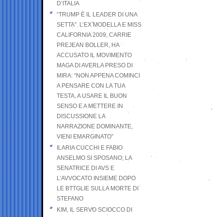
D’ITALIA
“TRUMP È IL LEADER DI UNA
SETTA”. L’EX MODELLA E MISS
CALIFORNIA 2009, CARRIE
PREJEAN BOLLER, HA
ACCUSATO IL MOVIMENTO
MAGA DI AVERLA PRESO DI
MIRA: “NON APPENA COMINCI
A PENSARE CON LA TUA
TESTA, A USARE IL BUON
SENSO E A METTERE IN
DISCUSSIONE LA
NARRAZIONE DOMINANTE,
VIENI EMARGINATO”
ILARIA CUCCHI E FABIO
ANSELMO SI SPOSANO; LA
SENATRICE DI AVS E
L’AVVOCATO INSIEME DOPO
LE BTTGLIE SULLA MORTE DI
STEFANO
KIM, IL SERVO SCIOCCO DI