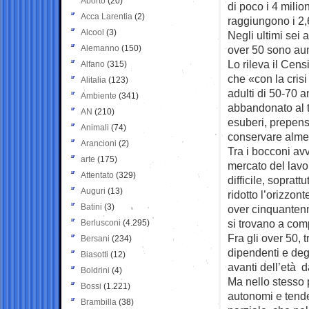
Aborto
(20)
di poco i 4 milio
Acca Larentia
(2)
raggiungono i 2,6
Alcool
(3)
Negli ultimi sei 
Alemanno
(150)
over 50 sono au
Lo rileva il Cens
Alfano
(315)
che «con la crisi
Alitalia
(123)
adulti di 50-70 
Ambiente
(341)
abbandonato al tr
AN
(210)
esuberi, prepensi
Animali
(74)
conservare almen
Arancioni
(2)
Tra i bocconi avve
arte
(175)
mercato del lavo
Attentato
(329)
difficile, sopratt
Auguri
(13)
ridotto l’orizzon
Batini
(3)
over cinquantenn
si trovano a com
Berlusconi
(4.295)
Fra gli over 50, 
Bersani
(234)
dipendenti e degl
Biasotti
(12)
avanti dell’età 
Boldrini
(4)
Ma nello stesso 
Bossi
(1.221)
autonomi e tend
Brambilla
(38)