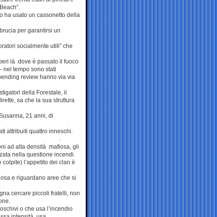
 Beach”.
 ha usato un cassonetto della
brucia per garantirsi un
ratori socialmente utili” che
eri là dove è passato il fuoco
– nel tempo sono stati
 spending review hanno via via
gatori della Forestale, il
rette, sa che la sua struttura
 Susanna, 21 anni, di
i attribuiti quattro inneschi.
ni ad alta densità mafiosa, gli
zzata nella questione incendi.
 colpite) l’appetito dei clan è
iosa e riguardano aree che si
na cercare piccoli fratelli, non
rone.
boschivi o che usa l’incendio
assa intensità usa