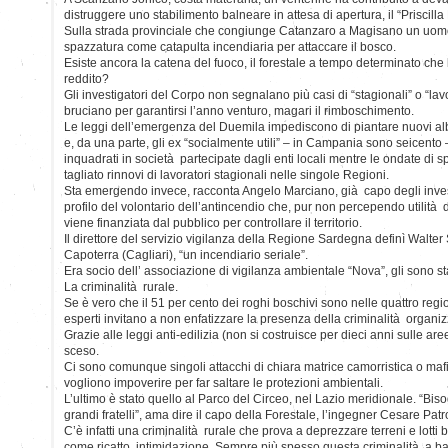
distruggere uno stabilimento balneare in attesa di apertura, il “Priscilla
Sulla strada provinciale che congiunge Catanzaro a Magisano un uomo
spazzatura come catapulta incendiaria per attaccare il bosco.
Esiste ancora la catena del fuoco, il forestale a tempo determinato che 
reddito?
Gli investigatori del Corpo non segnalano più casi di “stagionali” o “lavo
bruciano per garantirsi l’anno venturo, magari il rimboschimento.
Le leggi dell’emergenza del Duemila impediscono di piantare nuovi alb
e, da una parte, gli ex “socialmente utili” – in Campania sono seicento 
inquadrati in società partecipate dagli enti locali mentre le ondate di
tagliato rinnovi di lavoratori stagionali nelle singole Regioni.
Sta emergendo invece, racconta Angelo Marciano, già capo degli investi
profilo del volontario dell’antincendio che, pur non percependo utilità di
viene finanziata dal pubblico per controllare il territorio.
Il direttore del servizio vigilanza della Regione Sardegna definì Walter
Capoterra (Cagliari), “un incendiario seriale”.
Era socio dell’ associazione di vigilanza ambientale “Nova”, gli sono stat
La criminalità rurale.
Se è vero che il 51 per cento dei roghi boschivi sono nelle quattro regio
esperti invitano a non enfatizzare la presenza della criminalità organi
Grazie alle leggi anti-edilizia (non si costruisce per dieci anni sulle aree
sceso.
Ci sono comunque singoli attacchi di chiara matrice camorristica o maf
vogliono impoverire per far saltare le protezioni ambientali.
L’ultimo è stato quello al Parco del Circeo, nel Lazio meridionale. “Bisog
grandi fratelli”, ama dire il capo della Forestale, l’ingegner Cesare Pat
C’è infatti una criminalità rurale che prova a deprezzare terreni e lotti 
come ricatto, intimidazione. Sempre più spesso questa criminalità a b