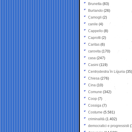
Brunetta
(83)
Burlando
(26)
Camogli
(2)
canile
(4)
Cappello
(8)
Caprotti
(2)
Caritas
(6)
carovita
(170)
casa
(247)
Casini
(119)
Centrodestra in Liguria
(35
Chiesa
(276)
Cina
(10)
Comune
(342)
Coop
(7)
Cossiga
(7)
Costume
(5.581)
criminalità
(1.402)
democratici e progressisti
(