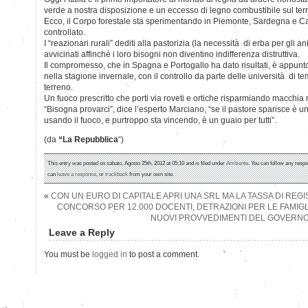
verde a nostra disposizione e un eccesso di legno combustibile sul ter
Ecco, il Corpo forestale sta sperimentando in Piemonte, Sardegna e Ca
controllato.
I “reazionari rurali” dediti alla pastorizia (la necessità di erba per gli 
avvicinati affinchè i loro bisogni non diventino indifferenza distruttiva.
Il compromesso, che in Spagna e Portogallo ha dato risultati, è appunto
nella stagione invernale, con il controllo da parte delle università di te
terreno.
Un fuoco prescritto che porti via roveti e ortiche risparmiando macchia 
“Bisogna provarci”, dice l’esperto Marciano, “se il pastore sparisce è un 
usando il fuoco, e purtroppo sta vincendo, è un guaio per tutti”.
(da
“La Repubblica
“)
This entry was posted on sabato, Agosto 25th, 2012 at 05:10 and is filed under
Ambiente
. You can follow any respo
can
leave a response
, or
trackback
from your own site.
«
CON UN EURO DI CAPITALE APRI UNA SRL MA LA TASSA DI REGI
CONCORSO PER 12.000 DOCENTI, DETRAZIONI PER LE FAMIGLI
NUOVI PROVVEDIMENTI DEL GOVERN
Leave a Reply
You must be
logged in
to post a comment.