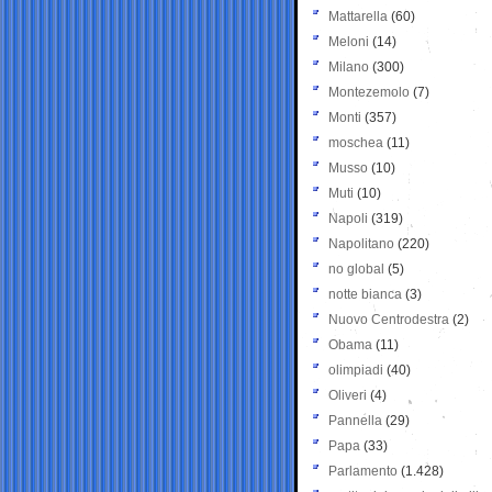
Mattarella
(60)
Meloni
(14)
Milano
(300)
Montezemolo
(7)
Monti
(357)
moschea
(11)
Musso
(10)
Muti
(10)
Napoli
(319)
Napolitano
(220)
no global
(5)
notte bianca
(3)
Nuovo Centrodestra
(2)
Obama
(11)
olimpiadi
(40)
Oliveri
(4)
Pannella
(29)
Papa
(33)
Parlamento
(1.428)