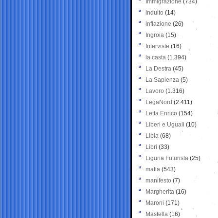
Immigrazione
(734)
indulto
(14)
inflazione
(26)
Ingroia
(15)
Interviste
(16)
la casta
(1.394)
La Destra
(45)
La Sapienza
(5)
Lavoro
(1.316)
LegaNord
(2.411)
Letta Enrico
(154)
Liberi e Uguali
(10)
Libia
(68)
Libri
(33)
Liguria Futurista
(25)
mafia
(543)
manifesto
(7)
Margherita
(16)
Maroni
(171)
Mastella
(16)