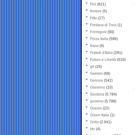
Fini
(821)
fioriere
(5)
Fitto
(27)
Fontana di Trevi
(1)
Formigoni
(90)
Forza Italia
(596)
frana
(9)
Fratelli d'Italia
(291)
Futuro e Libertà
(510)
g8
(25)
Gelmini
(68)
Genova
(542)
Giannino
(10)
Giustizia
(5.784)
governo
(5.799)
Grasso
(22)
Green Italia
(1)
Grillo
(2.941)
Idv
(4)