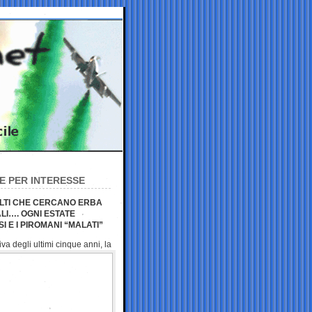
CE PER INTERESSE
DULTI CHE CERCANO ERBA
LI…. OGNI ESTATE
I E I PIROMANI “MALATI”
tiva
degli ultimi cinque anni, la