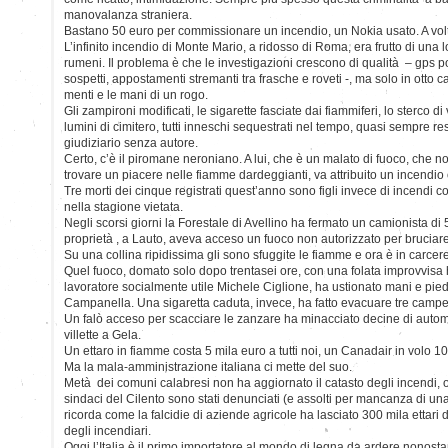
manovalanza straniera.
Bastano 50 euro per commissionare un incendio, un Nokia usato. A volte 
L’infinito incendio di Monte Mario, a ridosso di Roma, era frutto di una 
rumeni. Il problema è che le investigazioni crescono di qualità – gps po
sospetti, appostamenti stremanti tra frasche e roveti -, ma solo in otto ca
menti e le mani di un rogo.
Gli zampironi modificati, le sigarette fasciate dai fiammiferi, lo sterco di
lumini di cimitero, tutti inneschi sequestrati nel tempo, quasi sempre r
giudiziario senza autore.
Certo, c’è il piromane neroniano. A lui, che è un malato di fuoco, che n
trovare un piacere nelle fiamme dardeggianti, va attribuito un incendio
Tre morti dei cinque registrati quest’anno sono figli invece di incendi col
nella stagione vietata.
Negli scorsi giorni la Forestale di Avellino ha fermato un camionista di
proprietà , a Lauto, aveva acceso un fuoco non autorizzato per bruciare f
Su una collina ripidissima gli sono sfuggite le fiamme e ora è in carcere
Quel fuoco, domato solo dopo trentasei ore, con una folata improvvisa h
lavoratore socialmente utile Michele Ciglione, ha ustionato mani e piedi
Campanella. Una sigaretta caduta, invece, ha fatto evacuare tre campe
Un falò acceso per scacciare le zanzare ha minacciato decine di automo
villette a Gela.
Un ettaro in fiamme costa 5 mila euro a tutti noi, un Canadair in volo 10
Ma la mala-amministrazione italiana ci mette del suo.
Metà dei comuni calabresi non ha aggiornato il catasto degli incendi, o
sindaci del Cilento sono stati denunciati (e assolti per mancanza di una
ricorda come la falcidie di aziende agricole ha lasciato 300 mila ettari 
degli incendiari.
Oggi l’Italia è il primo importatore al mondo di legna da ardere nonostant