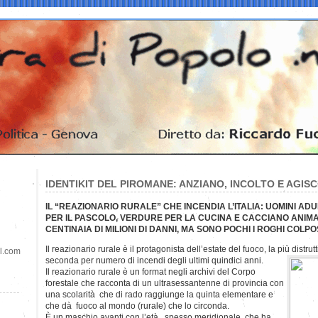
IDENTIKIT DEL PIROMANE: ANZIANO, INCOLTO E AGIS
IL “REAZIONARIO RURALE” CHE INCENDIA L’ITALIA: UOMINI A
PER IL PASCOLO, VERDURE PER LA CUCINA E CACCIANO ANIMA
CENTINAIA DI MILIONI DI DANNI, MA SONO POCHI I ROGHI COLPOS
Il reazionario rurale è il protagonista dell’estate del fuoco, la più distrut
il.com
seconda per numero di incendi degli ultimi quindici anni.
Il reazionario rurale è un format negli archivi del Corpo
forestale che racconta di un ultrasessantenne di provincia con
una scolarità che di rado raggiunge la quinta elementare e
che dà fuoco al mondo (rurale) che lo circonda.
È un maschio avanti con l’età , spesso meridionale, che ha