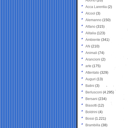
Aborto
(20)
Acca Larentia
(2)
Alcool
(3)
Alemanno
(150)
Alfano
(315)
Alitalia
(123)
Ambiente
(341)
AN
(210)
Animali
(74)
Arancioni
(2)
arte
(175)
Attentato
(329)
Auguri
(13)
Batini
(3)
Berlusconi
(4.295)
Bersani
(234)
Biasotti
(12)
Boldrini
(4)
Bossi
(1.221)
Brambilla
(38)