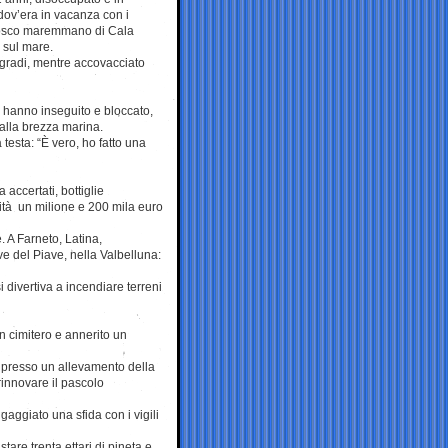
dov’era in vacanza con i
l bosco maremmano di Cala
a sul mare.
 gradi, mentre accovacciato
o hanno inseguito e bloccato,
dalla brezza marina.
testa: “È vero, ho fatto una
 accertati, bottiglie
nità un milione e 200 mila euro
 A Farneto, Latina,
ive del Piave, nella Valbelluna:
 divertiva a incendiare terreni
n cimitero e annerito un
o) presso un allevamento della
innovare il pascolo
gaggiato una sfida con i vigili
are trenta ettari di pineta e