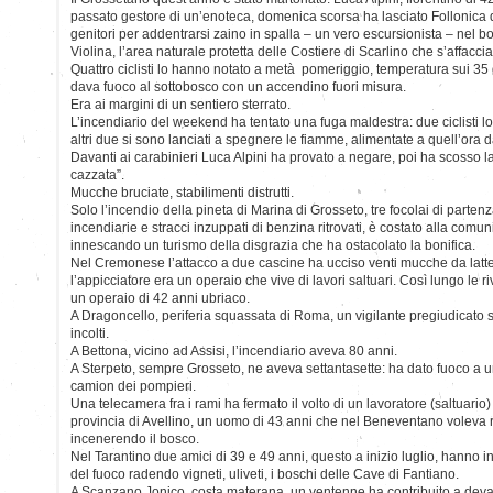
passato gestore di un’enoteca, domenica scorsa ha lasciato Follonica 
genitori per addentrarsi zaino in spalla – un vero escursionista – ne
Violina, l’area naturale protetta delle Costiere di Scarlino che s’affacci
Quattro ciclisti lo hanno notato a metà pomeriggio, temperatura sui 35
dava fuoco al sottobosco con un accendino fuori misura.
Era ai margini di un sentiero sterrato.
L’incendiario del weekend ha tentato una fuga maldestra: due ciclisti l
altri due si sono lanciati a spegnere le fiamme, alimentate a quell’ora 
Davanti ai carabinieri Luca Alpini ha provato a negare, poi ha scosso la 
cazzata”.
Mucche bruciate, stabilimenti distrutti.
Solo l’incendio della pineta di Marina di Grosseto, tre focolai di partenza
incendiarie e stracci inzuppati di benzina ritrovati, è costato alla comu
innescando un turismo della disgrazia che ha ostacolato la bonifica.
Nel Cremonese l’attacco a due cascine ha ucciso venti mucche da latte.
l’appicciatore era un operaio che vive di lavori saltuari. Così lungo le r
un operaio di 42 anni ubriaco.
A Dragoncello, periferia squassata di Roma, un vigilante pregiudicato si
incolti.
A Bettona, vicino ad Assisi, l’incendiario aveva 80 anni.
A Sterpeto, sempre Grosseto, ne aveva settantasette: ha dato fuoco a u
camion dei pompieri.
Una telecamera fra i rami ha fermato il volto di un lavoratore (saltuari
provincia di Avellino, un uomo di 43 anni che nel Beneventano voleva r
incenerendo il bosco.
Nel Tarantino due amici di 39 e 49 anni, questo a inizio luglio, hanno in
del fuoco radendo vigneti, uliveti, i boschi delle Cave di Fantiano.
A Scanzano Jonico, costa materana, un ventenne ha contribuito a devast