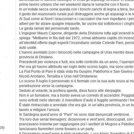
primo lavoro urbano che nel weekend stana le lumache con il fuoco.
In un’estate secca come questa con i boschi carichi di legna a terra, but
il gesto del reazionario rurale può distruggere anche gli asparagi e le
Al Sud come al Nord i bracconieri e i cacciatori che non rispettano i per
alberi per far alzare quaglie impaurite, far uscire dal sottobosco i cinghia
Le gesta seriali del pensionato sardo.
L’ingegner Mauro Capone, dirigente della Divisione lotta agli incendi b
spiega: “Mettiamo in fila dati dal 1972, ormai abbiamo capito chi incendi
all’identikit offerto dagli esperti l’incendiario seriale Celeste Pani, pen
auto usate.
L’hanno avvistato (con i binocoli) nelle campagne di Uras mentre dava f
provincia di Oristano.
Precedenti per violenza e furti, era sotto controllo da un anno, l’opera
Per ora gli hanno attribuito sei roghi dello scorso luglio, ma sono cento 
La Fiat Punto di Pani è stata vista fra Guspini, Pabillonis e San Gavi
)
Nicolò Arcidano, Terralba e Uras nell’Oristanese.
Lo scorso 9 luglio il pensionato si è fermato con la sua auto scura ai ma
penetrazione verso la campagna.
Seduto al volante, la portiera aperta, dava fuoco alle sterpaglie.
Non è un fumatore, ma a bordo aveva un corredo di accendini. Poggiati i 
sono entrati nello sterrato: il rivenditore d’auto è fuggito seminando i fore
È stato rintracciato e arrestato che era già in un’altra provincia, in un b
tavolo a mitigare l’arsura.
In Sardegna quest’anno di “Pani” ne sono stati denunciati ventinove.
Tra loro due serial teenagers: diciannove e vent’anni, disoccupati, con
pranzavano insieme per raggiungere poi i sentieri di Mogoro e Pabillo
19)
lanciavano fiammiferi come fossero a un party.
Il Grossetano quest’anno è stato martoriato. Luca Alpini, fiorentino di 4