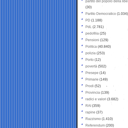
partito del popolo della libe
(30)
Partito Democratico
(1.034)
PD
(1.188)
PdL
(2.781)
pedofilia
(25)
Pensioni
(129)
Politica
(40.840)
polizia
(253)
Porto
(12)
povertà
(502)
Presepe
(14)
Primarie
(149)
Prodi
(52)
Provincia
(139)
radici e valori
(3.682)
RAI
(359)
rapine
(37)
Razzismo
(1.410)
Referendum
(200)