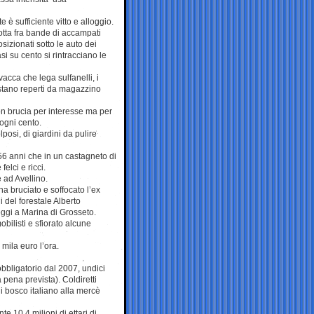
è sufficiente vitto e alloggio.
lotta fra bande di accampati
sizionati sotto le auto dei
si su cento si rintracciano le
 vacca che lega sulfanelli, i
estano reperti da magazzino
on brucia per interesse ma per
 ogni cento.
posi, di giardini da pulire
 56 anni che in un castagneto di
elci e ricci.
 ad Avellino.
a bruciato e soffocato l’ex
 del forestale Alberto
ggi a Marina di Grosseto.
bilisti e sfiorato alcune
 mila euro l’ora.
bbligatorio dal 2007, undici
 pena prevista). Coldiretti
di bosco italiano alla mercè
e 10,4 milioni di ettari di