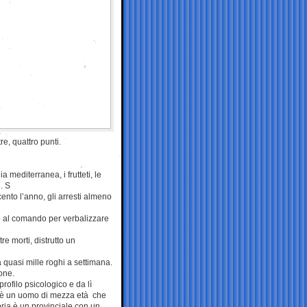
e, quattro punti.
mediterranea, i frutteti, le
 . S
ento l’anno, gli arresti almeno
o al comando per verbalizzare
re morti, distrutto un
da quasi mille roghi a settimana.
ione.
rofilo psicologico e da lì
 è un uomo di mezza età che
bria è un provinciale con un