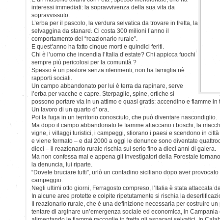
interessi immediati: la sopravvivenza della sua vita da
sopravvissuto.
L’erba per il pascolo, la verdura selvatica da trovare in fretta, la
selvaggina da stanare. Ci costa 300 milioni l’anno il
comportamento del “reazionario rurale”.
E quest’anno ha fatto cinque morti e quindici feriti.
Chi è l’uomo che incendia l’Italia d’estate? Chi appicca fuochi
sempre più pericolosi per la comunità ?
Spesso è un pastore senza riferimenti, non ha famiglia nè
rapporti sociali.
Un campo abbandonato per lui è terra da rapinare, serve
l’erba per vacche e capre. Sterpaglie, spine, ortiche si
possono portare via in un attimo e quasi gratis: accendino e fiamme in tr
Un lavoro di un quarto d’ ora.
Poi la fuga in un territorio conosciuto, che può diventare nascondiglio.
Ma dopo il campo abbandonato le fiamme attaccano i boschi, la macchia 
vigne, i villaggi turistici, i campeggi, sfiorano i paesi e scendono in città
e viene fermato – e dal 2000 a oggi le denunce sono diventate quattroc
dieci – il reazionario rurale rischia sul serio fino a dieci anni di galera.
Ma non confessa mai e appena gli investigatori della Forestale tornan
la denuncia, lui riparte.
“Dovete bruciare tutti”, urlò un contadino siciliano dopo aver provocato t
campeggio.
Negli ultimi otto giorni, Ferragosto compreso, l’Italia è stata attaccata 
In alcune aree protette e colpite ripetutamente si rischia la desertificaz
Il reazionario rurale, che è una definizione necessaria per costruire un p
tentare di arginare un’emergenza sociale ed economica, in Campania
alimentando le fiamme raccoglie in fretta gli asparagi selvatici. In Cala