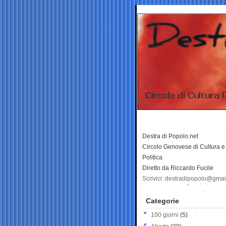
Destra di Popolo.net
Circolo Genovese di Cultura e
Politica
Diretto da Riccardo Fucile
Scrivici: destradipopolo@gma
Categorie
100 giorni
(5)