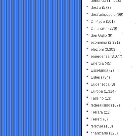
denuncia
(14.528)
destra
(573)
destradipopolo
(99)
Di Pietro
(101)
Diritti civili
(276)
don Gallo
(9)
economia
(2.331)
elezioni
(3.303)
emergenza
(3.077)
Energia
(45)
Esselunga
(2)
Esteri
(784)
Eugenetica
(3)
Europa
(1.314)
Fassino
(13)
federalismo
(167)
Ferrara
(21)
Ferretti
(6)
ferrovie
(133)
finanziaria
(325)