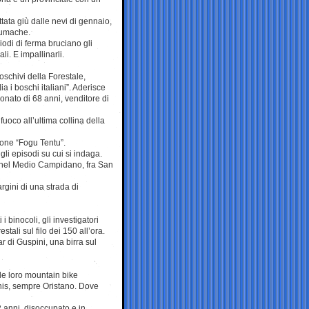
tata giù dalle nevi di gennaio,
 lumache.
iodi di ferma bruciano gli
li. E impallinarli.
oschivi della Forestale,
a i boschi italiani”. Aderisce
sionato di 68 anni, venditore di
uoco all’ultima collina della
zione “Fogu Tentu”.
gli episodi su cui si indaga.
no nel Medio Campidano, fra San
rgini di una strada di
binocoli, gli investigatori
stali sul filo dei 150 all’ora.
ar di Guspini, una birra sul
 le loro mountain bike
nis, sempre Oristano. Dove
2 anni, disoccupato e in