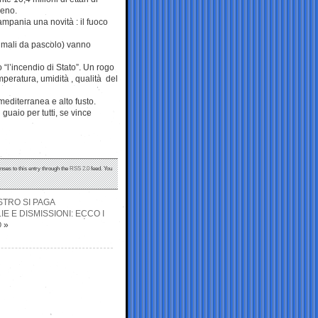
reno.
mpania una novità : il fuoco
animali da pascolo) vanno
 “l’incendio di Stato”. Un rogo
mperatura, umidità , qualità del
mediterranea e alto fusto.
guaio per tutti, se vince
nses to this entry through the
RSS 2.0
feed. You
STRO SI PAGA
E E DISMISSIONI: ECCO I
O
»