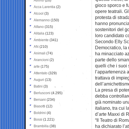
Aborto
(20)
gioco sporco e fu
Acca Larentia
(2)
opere teatrali. 
Alcool
(3)
protesta di strada
Alemanno
(150)
hanno pronunciat
Alfano
(315)
sostenitori del 
Alitalia
(123)
loro candidato c
Ambiente
(341)
Secondo Elly Schl
AN
(210)
Democratico, la 
ha minacciato azi
Animali
(74)
parte dello smant
Arancioni
(2)
quelli che i suoi
arte
(175)
l’appartenenza a
Attentato
(329)
trattava di impieg
Auguri
(13)
dell’amichettismo
Batini
(3)
La presa di poter
Berlusconi
(4.295)
debba controllare
Bersani
(234)
già nominato una
Biasotti
(12)
italiano, tra cui 
Boldrini
(4)
d’arte Maxxi di 
Bossi
(1.221)
“Il Teatro di Rom
ha dichiarato l’a
Brambilla
(38)