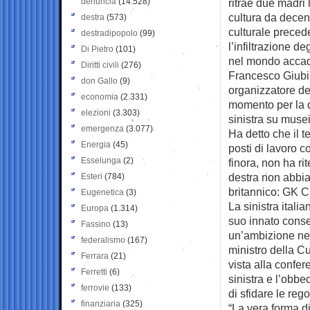
denuncia
(14.528)
ritrae due madri
cultura da decen
destra
(573)
culturale preced
destradipopolo
(99)
l’infiltrazione d
Di Pietro
(101)
nel mondo acca
Diritti civili
(276)
Francesco Giubile
don Gallo
(9)
organizzatore de
economia
(2.331)
momento per la d
elezioni
(3.303)
sinistra su musei,
emergenza
(3.077)
Ha detto che il t
Energia
(45)
posti di lavoro co
Esselunga
(2)
finora, non ha ri
destra non abbia 
Esteri
(784)
britannico: GK C
Eugenetica
(3)
La sinistra itali
Europa
(1.314)
suo innato conse
Fassino
(13)
un’ambizione nec
federalismo
(167)
ministro della C
Ferrara
(21)
vista alla confer
Ferretti
(6)
sinistra e l’obbe
ferrovie
(133)
di sfidare le rego
finanziaria
(325)
“La vera forma di