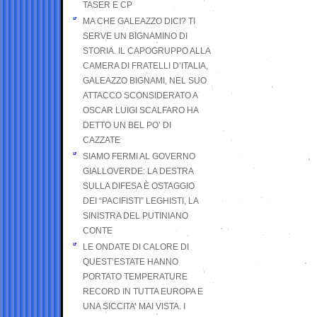
TASER E CP
MA CHE GALEAZZO DICI? TI
SERVE UN BIGNAMINO DI
STORIA. IL CAPOGRUPPO ALLA
CAMERA DI FRATELLI D’ITALIA,
GALEAZZO BIGNAMI, NEL SUO
ATTACCO SCONSIDERATO A
OSCAR LUIGI SCALFARO HA
DETTO UN BEL PO’ DI
CAZZATE
SIAMO FERMI AL GOVERNO
GIALLOVERDE: LA DESTRA
SULLA DIFESA È OSTAGGIO
DEI “PACIFISTI” LEGHISTI, LA
SINISTRA DEL PUTINIANO
CONTE
LE ONDATE DI CALORE DI
QUEST’ESTATE HANNO
PORTATO TEMPERATURE
RECORD IN TUTTA EUROPA E
UNA SICCITA’ MAI VISTA. I