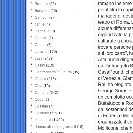
romano insieme a
Brunetta
(83)
per il film Io ca
Burlando
(26)
manager di destra
Camogli
(2)
teatro di Roma, 
canile
(4)
alcuna differenza
Cappello
(8)
organizzato la pr
Caprotti
(2)
culturale a caus
Caritas
(6)
trovare persone 
carovita
(170)
sul loro carro”, h
casa
(247)
Altri nuovi dirig
da Pietrangelo B
Casini
(119)
CasaPound, che o
Centrodestra in Liguria
(35)
di Venezia. Giam
Chiesa
(276)
Rai, ha elogiato 
Cina
(10)
George Soros e s
Comune
(342)
un complotto occi
Coop
(7)
Buttafuoco e Ros
Cossiga
(7)
dai sostenitori d
Costume
(5.581)
di Federico Molli
criminalità
(1.402)
organizzato il col
democratici e progressisti
(19)
Mollicone, che ha