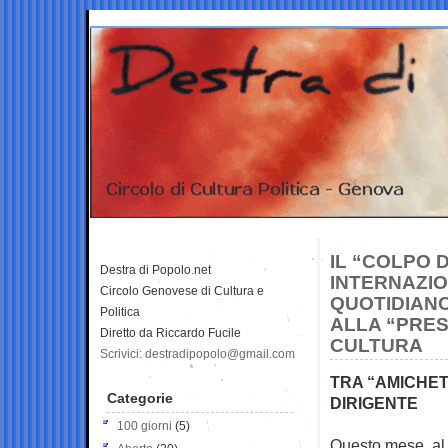
IL “COLPO 
Destra di Popolo.net
INTERNAZIO
Circolo Genovese di Cultura e
QUOTIDIAN
Politica
ALLA “PRES
Diretto da Riccardo Fucile
CULTURA
Scrivici: destradipopolo@gmail.com
TRA “AMICHET
Categorie
DIRIGENTE
100 giorni
(5)
Questo mese, al