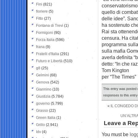
Fini
(821)
conservatorismo”
fioriere
(5)
quello di combatte
delle idee”. San
Fitto
(27)
ha sostenuto che 
Fontana di Trevi
(1)
Rai sta ottenendo
Formigoni
(90)
censura. Ha citat
Forza Italia
(596)
programma sulla 
frana
(9)
sulla mafia Gomo
Fratelli d'Italia
(291)
averla definita “
Futuro e Libertà
(510)
detto: “In che r
g8
(25)
Tom Kington
Gelmini
(68)
per “The Times”
Genova
(542)
This entry was posted 
Giannino
(10)
responses to this entr
Giustizia
(5.784)
governo
(5.799)
«
IL CONGEDO DI 
Grasso
(22)
UN’ALTRA
Green Italia
(1)
Leave a Rep
Grillo
(2.941)
Idv
(4)
You must be
log