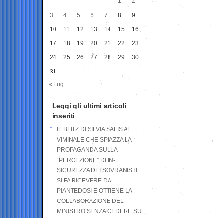
1
2
3
4
5
6
7
8
9
10
11
12
13
14
15
16
17
18
19
20
21
22
23
24
25
26
27
28
29
30
31
« Lug
Leggi gli ultimi articoli
inseriti
IL BLITZ DI SILVIA SALIS AL
VIMINALE CHE SPIAZZA LA
PROPAGANDA SULLA
“PERCEZIONE” DI IN-
SICUREZZA DEI SOVRANISTI:
SI FA RICEVERE DA
PIANTEDOSI E OTTIENE LA
COLLABORAZIONE DEL
MINISTRO SENZA CEDERE SU