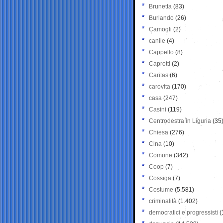
Brunetta
(83)
Burlando
(26)
Camogli
(2)
canile
(4)
Cappello
(8)
Caprotti
(2)
Caritas
(6)
carovita
(170)
casa
(247)
Casini
(119)
Centrodestra in Liguria
(35
Chiesa
(276)
Cina
(10)
Comune
(342)
Coop
(7)
Cossiga
(7)
Costume
(5.581)
criminalità
(1.402)
democratici e progressisti
(