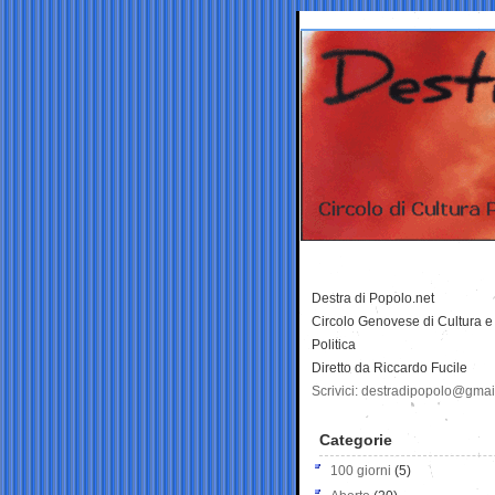
Destra di Popolo.net
Circolo Genovese di Cultura e
Politica
Diretto da Riccardo Fucile
Scrivici: destradipopolo@gma
Categorie
100 giorni
(5)