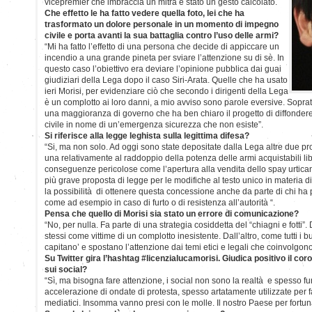
vicepremier che imbraccia un mitra è stato un gesto calcolato.
Che effetto le ha fatto vedere quella foto, lei che ha
trasformato un dolore personale in un momento di impegno
civile e porta avanti la sua battaglia contro l’uso delle armi?
“Mi ha fatto l’effetto di una persona che decide di appiccare un
incendio a una grande pineta per sviare l’attenzione su di sè. In
questo caso l’obiettivo era deviare l’opinione pubblica dai guai
giudiziari della Lega dopo il caso Siri-Arata. Quelle che ha usato
ieri Morisi, per evidenziare ciò che secondo i dirigenti della Lega
è un complotto ai loro danni, a mio avviso sono parole eversive. Sopr
una maggioranza di governo che ha ben chiaro il progetto di diffondere
civile in nome di un’emergenza sicurezza che non esiste”.
Si riferisce alla legge leghista sulla legittima difesa?
“Si, ma non solo. Ad oggi sono state depositate dalla Lega altre due p
una relativamente al raddoppio della potenza delle armi acquistabili 
conseguenze pericolose come l’apertura alla vendita dello spay urtican
più grave proposta di legge per le modifiche al testo unico in materia d
la possibilità di ottenere questa concessione anche da parte di chi ha p
come ad esempio in caso di furto o di resistenza all’autorità “.
Pensa che quello di Morisi sia stato un errore di comunicazione?
“No, per nulla. Fa parte di una strategia cosiddetta del “chiagni e fotti”
stessi come vittime di un complotto inesistente. Dall’altro, come tutti i bull
capitano’ e spostano l’attenzione dai temi etici e legali che coinvolgon
Su Twitter gira l’hashtag #licenzialucamorisi. Giudica positivo il coro
sui social?
“Sì, ma bisogna fare attenzione, i social non sono la realtà e spesso 
accelerazione di ondate di protesta, spesso artatamente utilizzate per 
mediatici. Insomma vanno presi con le molle. Il nostro Paese per fortun