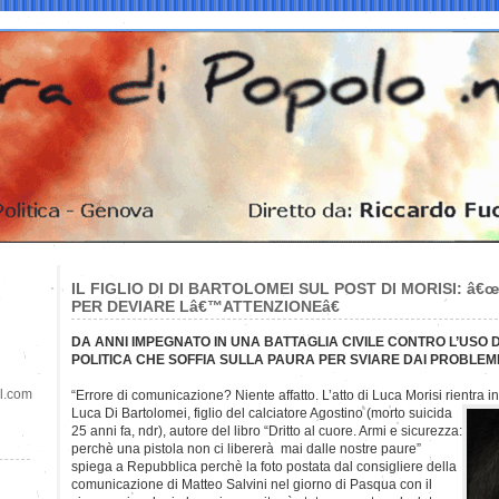
IL FIGLIO DI DI BARTOLOMEI SUL POST DI MORISI: â
PER DEVIARE Lâ€™ATTENZIONEâ€
DA ANNI IMPEGNATO IN UNA BATTAGLIA CIVILE CONTRO L’USO 
POLITICA CHE SOFFIA SULLA PAURA PER SVIARE DAI PROBLEMI
il.com
“Errore di comunicazione? Niente affatto. L’atto di Luca Morisi rientra i
Luca Di Bartolomei, figlio del calciatore Agostino (morto suicida
25 anni fa, ndr), autore del libro “Dritto al cuore. Armi e sicurezza:
perchè una pistola non ci libererà mai dalle nostre paure”
spiega a Repubblica perchè la foto postata dal consigliere della
comunicazione di Matteo Salvini nel giorno di Pasqua con il