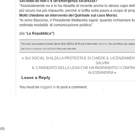
Secondo lei non c’è un’emergenza sicurezza?
“Assolutamente no e lo ha ribadito di recente anche lo stesso capo della
più sicuro ma più impaurito, perchè si soffia sulla paura a scopo di pr
Molti chiedono un intervento del Quirinale sul caso Morisi.
“Io sono fiducioso, il Presidente Mattarella saprà quando richiamare tut
ordinata modalità di comunicazione politica”.
(da “
La Repubblica”)
This entry was posted on lunedì, Aprile 22nd, 2019 at 15:19 and is filed under
denuncia
. You can follow any respon
can
leave a response
, or
trackback
from your own site.
«
SUI SOCIAL SI ALZA LA PROTESTA E SI CHIEDE IL LICENZIAM
SALVINI
IL CANDIDATO DELLA LEGA CHE HA INGRANDITO I CONFINI
ALESSANDRIA
»
)
Leave a Reply
You must be
logged in
to post a comment.
19)