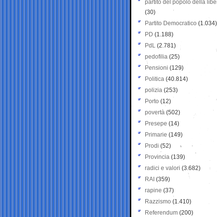
partito del popolo della libe
(30)
Partito Democratico
(1.034)
PD
(1.188)
PdL
(2.781)
pedofilia
(25)
Pensioni
(129)
Politica
(40.814)
polizia
(253)
Porto
(12)
povertà
(502)
Presepe
(14)
Primarie
(149)
Prodi
(52)
Provincia
(139)
radici e valori
(3.682)
RAI
(359)
rapine
(37)
Razzismo
(1.410)
Referendum
(200)