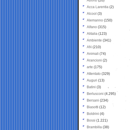
Aborto
(20)
Acca Larentia
(2)
Alcool
(3)
Alemanno
(150)
Alfano
(315)
Alitalia
(123)
Ambiente
(341)
AN
(210)
Animali
(74)
Arancioni
(2)
arte
(175)
Attentato
(329)
Auguri
(13)
Batini
(3)
Berlusconi
(4.295)
Bersani
(234)
Biasotti
(12)
Boldrini
(4)
Bossi
(1.221)
Brambilla
(38)