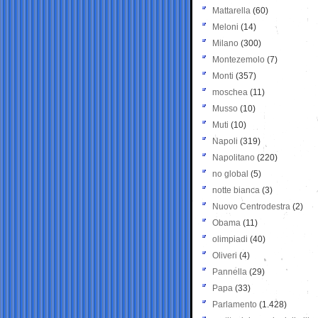
Mattarella
(60)
Meloni
(14)
Milano
(300)
Montezemolo
(7)
Monti
(357)
moschea
(11)
Musso
(10)
Muti
(10)
Napoli
(319)
Napolitano
(220)
no global
(5)
notte bianca
(3)
Nuovo Centrodestra
(2)
Obama
(11)
olimpiadi
(40)
Oliveri
(4)
Pannella
(29)
Papa
(33)
Parlamento
(1.428)