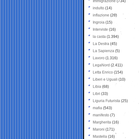
Immigrazione
(734)
indulto
(14)
inflazione
(26)
Ingroia
(15)
Interviste
(16)
la casta
(1.394)
La Destra
(45)
La Sapienza
(5)
Lavoro
(1.316)
LegaNord
(2.411)
Letta Enrico
(154)
Liberi e Uguali
(10)
Libia
(68)
Libri
(33)
Liguria Futurista
(25)
mafia
(543)
manifesto
(7)
Margherita
(16)
Maroni
(171)
Mastella
(16)