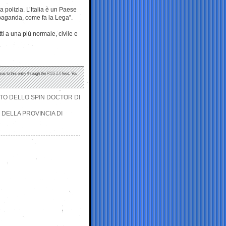
 polizia. L’Italia è un Paese
opaganda, come fa la Lega”.
ti a una più normale, civile e
ses to this entry through the
RSS 2.0
feed. You
ENTO DELLO SPIN DOCTOR DI
 DELLA PROVINCIA DI