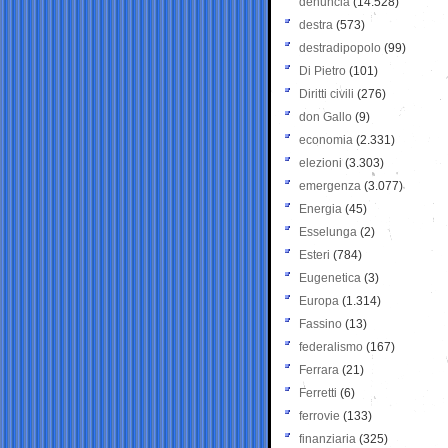
denuncia
(14.528)
destra
(573)
destradipopolo
(99)
Di Pietro
(101)
Diritti civili
(276)
don Gallo
(9)
economia
(2.331)
elezioni
(3.303)
emergenza
(3.077)
Energia
(45)
Esselunga
(2)
Esteri
(784)
Eugenetica
(3)
Europa
(1.314)
Fassino
(13)
federalismo
(167)
Ferrara
(21)
Ferretti
(6)
ferrovie
(133)
finanziaria
(325)