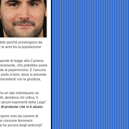
attuto perchè provengono da
 le armi tra la popolazione
roposte di legge alla Camera:
liberamente, che potrebbe avere
te al peperoncino. E l’ancora
i porto d’armi, dove si prevede
recedenti con la giustizia,
. Da un lato individuano se
i, deridono chi critica ‘il
o alcuni esponenti della Lega”.
 di proteste che si è alzato
fungono solo da camere di
far crescere fenomeni
a ha ancora degli anticorpi”.