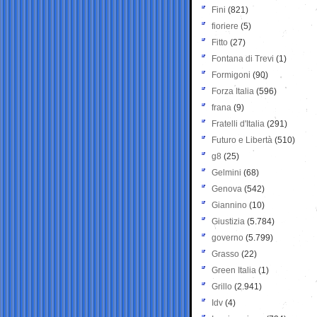
Fini
(821)
fioriere
(5)
Fitto
(27)
Fontana di Trevi
(1)
Formigoni
(90)
Forza Italia
(596)
frana
(9)
Fratelli d'Italia
(291)
Futuro e Libertà
(510)
g8
(25)
Gelmini
(68)
Genova
(542)
Giannino
(10)
Giustizia
(5.784)
governo
(5.799)
Grasso
(22)
Green Italia
(1)
Grillo
(2.941)
Idv
(4)