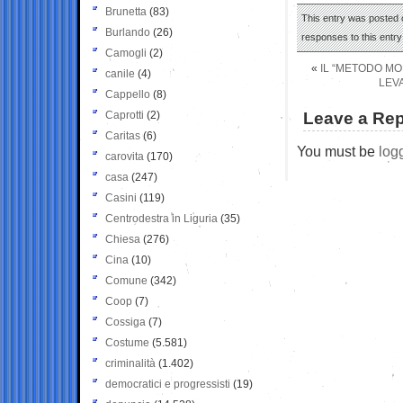
Brunetta
(83)
This entry was posted o
Burlando
(26)
responses to this entr
Camogli
(2)
«
IL “METODO MO
canile
(4)
LEV
Cappello
(8)
Caprotti
(2)
Leave a Rep
Caritas
(6)
You must be
log
carovita
(170)
casa
(247)
Casini
(119)
Centrodestra in Liguria
(35)
Chiesa
(276)
Cina
(10)
Comune
(342)
Coop
(7)
Cossiga
(7)
Costume
(5.581)
criminalità
(1.402)
democratici e progressisti
(19)