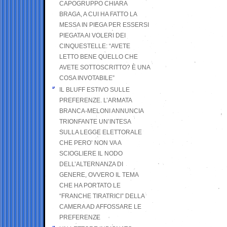
CAPOGRUPPO CHIARA
BRAGA, A CUI HA FATTO LA
MESSA IN PIEGA PER ESSERSI
PIEGATA AI VOLERI DEI
CINQUESTELLE: “AVETE
LETTO BENE QUELLO CHE
AVETE SOTTOSCRITTO? È UNA
COSA INVOTABILE”
IL BLUFF ESTIVO SULLE
PREFERENZE. L’ARMATA
BRANCA-MELONI ANNUNCIA
TRIONFANTE UN’INTESA
SULLA LEGGE ELETTORALE
CHE PERO’ NON VA A
SCIOGLIERE IL NODO
DELL’ALTERNANZA DI
GENERE, OVVERO IL TEMA
CHE HA PORTATO LE
“FRANCHE TIRATRICI” DELLA
CAMERA AD AFFOSSARE LE
PREFERENZE