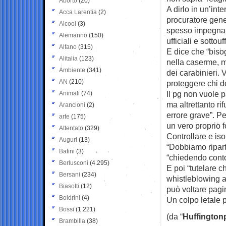
Aborto
(20)
A dirlo in un’inte
Acca Larentia
(2)
procuratore gene
Alcool
(3)
spesso impegnat
Alemanno
(150)
ufficiali e sottou
Alfano
(315)
E dice che “biso
Alitalia
(123)
nella caserme, m
Ambiente
(341)
dei carabinieri. 
AN
(210)
proteggere chi d
Il pg non vuole p
Animali
(74)
ma altrettanto r
Arancioni
(2)
errore grave”. Pe
arte
(175)
un vero proprio f
Attentato
(329)
Controllare e iso
Auguri
(13)
“Dobbiamo riparti
Batini
(3)
“chiedendo conto 
Berlusconi
(4.295)
E poi “tutelare 
Bersani
(234)
whistleblowing a
Biasotti
(12)
può voltare pagi
Boldrini
(4)
Un colpo letale pe
Bossi
(1.221)
(da “
Huffington
Brambilla
(38)