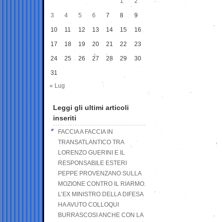
1
2
3
4
5
6
7
8
9
10
11
12
13
14
15
16
17
18
19
20
21
22
23
24
25
26
27
28
29
30
31
« Lug
Leggi gli ultimi articoli
inseriti
FACCIA A FACCIA IN
TRANSATLANTICO TRA
LORENZO GUERINI E IL
RESPONSABILE ESTERI
PEPPE PROVENZANO SULLA
MOZIONE CONTRO IL RIARMO.
L’EX MINISTRO DELLA DIFESA
HA AVUTO COLLOQUI
BURRASCOSI ANCHE CON LA