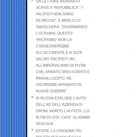
UN LETTORE INDIGNATO
SCRIVE A “REPUBBLICA”: “I
PACIFISTI NON SONO
FILORUSSI”. E MERLO LO
SMASCHERA: “DISARMANDO
L’UCRAINA, QUESTO
‘PACIFISMO’ NON LA
CONSEGNEREBBE
ALL’OCCIDENTE E AI SUOI
VALORI ‘PACIFISTI’ MA
ALL’IMPERIALISMO DI PUTIN
CHE, ARMATO SINO AI DENTI E
RINGALLUZZITO, NE
USCIREBBE AFFAMATO DI
NUOVE GUERRE”
IN RUSSIA ESPLODE L’AUTO
DELL’AD DELL’AZIENDA DI
DRONI: MORTO L’AUTISTA, LUI
IN FIN DI VITA. CHI E’ VLADIMIR
TKACHUK
ESTATE, LA STAGIONE PIU’