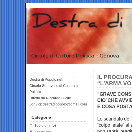
IL PROCURA
Destra di Popolo.net
“L’ARMA VO
Circolo Genovese di Cultura e
Politica
“GRAVE CONS
Diretto da Riccardo Fucile
CIO’ CHE AVVI
Scrivici: destradipopolo@gmail.com
E COSA POSTA
Categorie
Lo scandalo dell
“colpo letale” al
100 giorni
(5)
non saprà reagi