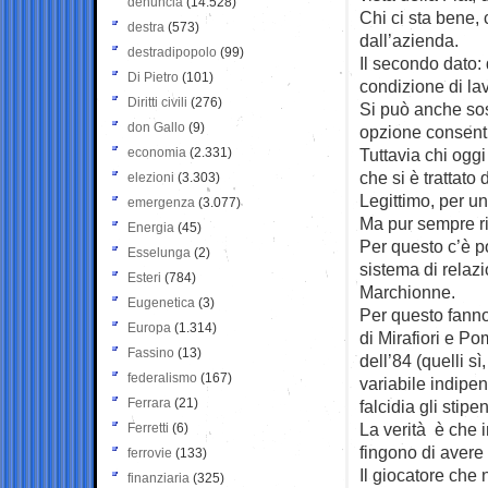
denuncia
(14.528)
Chi ci sta bene, 
destra
(573)
dall’azienda.
destradipopolo
(99)
Il secondo dato:
Di Pietro
(101)
condizione di lav
Diritti civili
(276)
Si può anche sos
don Gallo
(9)
opzione consentit
economia
(2.331)
Tuttavia chi oggi
che si è trattato
elezioni
(3.303)
Legittimo, per un
emergenza
(3.077)
Ma pur sempre ri
Energia
(45)
Per questo c’è p
Esselunga
(2)
sistema di relazi
Esteri
(784)
Marchionne.
Eugenetica
(3)
Per questo fanno
Europa
(1.314)
di Mirafiori e Po
Fassino
(13)
dell’84 (quelli sì
federalismo
(167)
variabile indipen
Ferrara
(21)
falcidia gli stipe
La verità è che i
Ferretti
(6)
fingono di avere
ferrovie
(133)
Il giocatore che 
finanziaria
(325)