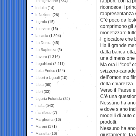
rapporti con la p
Immigrazione
(734)
riconosce il prin
indulto
(14)
rappresentanza s
inflazione
(26)
C’è poco da fest
Ingroia
(15)
comprimono gli sp
Interviste
(16)
monetizzare tutt
la casta
(1.394)
Il giocatore che 
La Destra
(45)
Ha il grande mer
La Sapienza
(5)
dalla bancarotta
Lavoro
(1.316)
una dimensione f
LegaNord
(2.411)
Ma ora il “ceo” c
svizzero-canades
Letta Enrico
(154)
dell’omonimo film
Liberi e Uguali
(10)
della chiarezza.
Libia
(68)
Verso il Paese e 
Libri
(33)
C’è una question
Liguria Futurista
(25)
Nessuno ha ancor
mafia
(543)
e dove siano indi
manifesto
(7)
modelli di auto
Margherita
(16)
prodotti.
Maroni
(171)
Nessuno ha ancor
Mastella
(16)
giustamente, la v