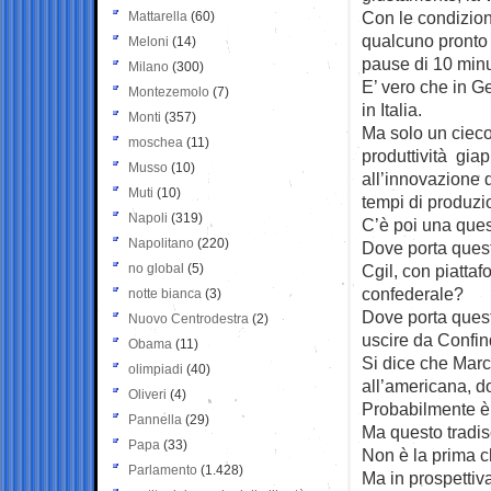
Con le condizion
Mattarella
(60)
qualcuno pronto 
Meloni
(14)
pause di 10 minut
Milano
(300)
E’ vero che in G
Montezemolo
(7)
in Italia.
Monti
(357)
Ma solo un cieco
moschea
(11)
produttività gia
Musso
(10)
all’innovazione 
Muti
(10)
tempi di produzi
Napoli
(319)
C’è poi una ques
Napolitano
(220)
Dove porta quest
no global
(5)
Cgil, con piattaf
confederale?
notte bianca
(3)
Dove porta questa
Nuovo Centrodestra
(2)
uscire da Confin
Obama
(11)
Si dice che March
olimpiadi
(40)
all’americana, do
Oliveri
(4)
Probabilmente è 
Pannella
(29)
Ma questo tradisc
Papa
(33)
Non è la prima c
Parlamento
(1.428)
Ma in prospettiv