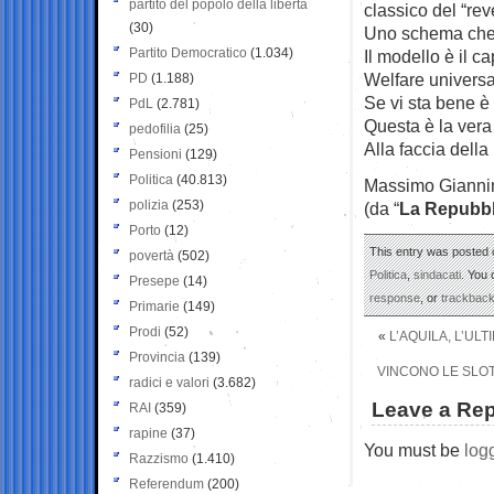
partito del popolo della libertà
classico del “rev
(30)
Uno schema che
Partito Democratico
(1.034)
Il modello è il c
Welfare universa
PD
(1.188)
Se vi sta bene è 
PdL
(2.781)
Questa è la vera 
pedofilia
(25)
Alla faccia della
Pensioni
(129)
Politica
(40.813)
Massimo Gianni
polizia
(253)
(da “
La Repubbl
Porto
(12)
This entry was posted 
povertà
(502)
Politica
,
sindacati
. You 
Presepe
(14)
response
, or
trackbac
Primarie
(149)
Prodi
(52)
«
L’AQUILA, L’ULT
Provincia
(139)
VINCONO LE SLOT
radici e valori
(3.682)
Leave a Rep
RAI
(359)
rapine
(37)
You must be
log
Razzismo
(1.410)
Referendum
(200)