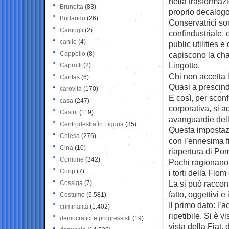
nella trasformazi
Brunetta
(83)
proprio decalogo 
Burlando
(26)
Conservatrici so
Camogli
(2)
confindustriale, 
canile
(4)
public utilities 
Cappello
(8)
capiscono la chan
Lingotto.
Caprotti
(2)
Chi non accetta l
Caritas
(6)
Quasi a prescind
carovita
(170)
E così, per scon
casa
(247)
corporativa, si a
Casini
(119)
avanguardie del
Centrodestra in Liguria
(35)
Questa impostazi
Chiesa
(276)
con l’ennesima fi
Cina
(10)
riapertura di Po
Comune
(342)
Pochi ragionano 
Coop
(7)
i torti della Fiom
La si può raccon
Cossiga
(7)
fatto, oggettivi e 
Costume
(5.581)
Il primo dato: l
criminalità
(1.402)
ripetibile. Si è 
democratici e progressisti
(19)
vista della Fiat,