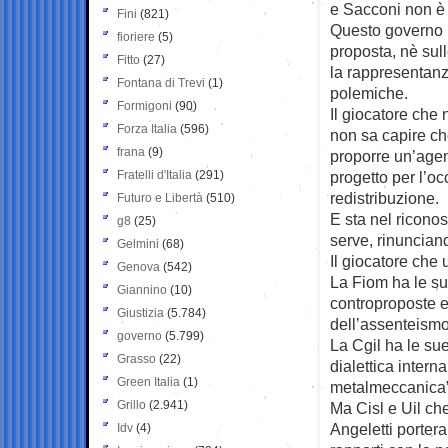
e Sacconi non è 
Fini
(821)
Questo governo n
fioriere
(5)
proposta, nè sul
Fitto
(27)
la rappresentanz
Fontana di Trevi
(1)
polemiche.
Formigoni
(90)
Il giocatore che 
Forza Italia
(596)
non sa capire che
frana
(9)
proporre un’agen
Fratelli d'Italia
(291)
progetto per l’o
redistribuzione.
Futuro e Libertà
(510)
E sta nel riconos
g8
(25)
serve, rinunciando
Gelmini
(68)
Il giocatore che 
Genova
(542)
La Fiom ha le su
Giannino
(10)
controproposte e
Giustizia
(5.784)
dell’assenteismo
governo
(5.799)
La Cgil ha le su
Grasso
(22)
dialettica inter
Green Italia
(1)
metalmeccanica”
Grillo
(2.941)
Ma Cisl e Uil che
Angeletti porter
Idv
(4)