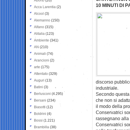
Aborto
(20)
10 MINUTI DI P
Acca Larentia
(2)
Alcool
(3)
Alemanno
(150)
Alfano
(315)
Alitalia
(123)
Ambiente
(341)
AN
(210)
Animali
(74)
Arancioni
(2)
arte
(175)
Attentato
(329)
Auguri
(13)
discorso pubbli
Batini
(3)
industriale.
Secondo questa c
Berlusconi
(4.295)
che non si adattan
Bersani
(234)
il modo della pr
Biasotti
(12)
Conservatrici so
Boldrini
(4)
rassegnano alla 
Bossi
(1.221)
Conservatrici son
Brambilla
(38)