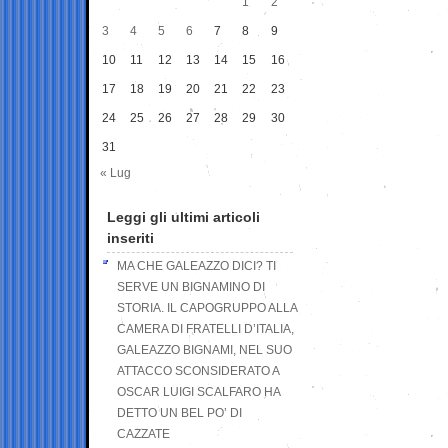
1
2
3
4
5
6
7
8
9
10
11
12
13
14
15
16
17
18
19
20
21
22
23
24
25
26
27
28
29
30
31
« Lug
Leggi gli ultimi articoli
inseriti
MA CHE GALEAZZO DICI? TI
SERVE UN BIGNAMINO DI
STORIA. IL CAPOGRUPPO ALLA
CAMERA DI FRATELLI D’ITALIA,
GALEAZZO BIGNAMI, NEL SUO
ATTACCO SCONSIDERATO A
OSCAR LUIGI SCALFARO HA
DETTO UN BEL PO’ DI
CAZZATE