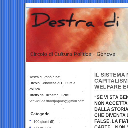
IL SISTEMA
Destra di Popolo.net
CAPITALIS
Circolo Genovese di Cultura e
WELFARE 
Politica
Diretto da Riccardo Fucile
“SE VI STA BE
Scrivici: destradipopolo@gmail.com
NON ACCETTA 
DALLA STORIA
Categorie
CHE DIVENTA 
FALSE, LA FI
100 giorni
(5)
CARTE…NON SI