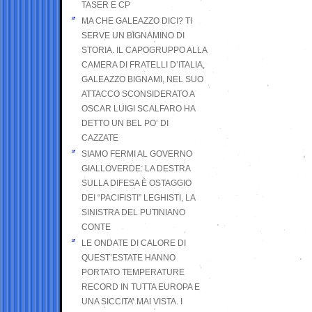
TASER E CP
MA CHE GALEAZZO DICI? TI
SERVE UN BIGNAMINO DI
STORIA. IL CAPOGRUPPO ALLA
CAMERA DI FRATELLI D’ITALIA,
GALEAZZO BIGNAMI, NEL SUO
ATTACCO SCONSIDERATO A
OSCAR LUIGI SCALFARO HA
DETTO UN BEL PO’ DI
CAZZATE
SIAMO FERMI AL GOVERNO
GIALLOVERDE: LA DESTRA
SULLA DIFESA È OSTAGGIO
DEI “PACIFISTI” LEGHISTI, LA
SINISTRA DEL PUTINIANO
CONTE
LE ONDATE DI CALORE DI
QUEST’ESTATE HANNO
PORTATO TEMPERATURE
RECORD IN TUTTA EUROPA E
UNA SICCITA’ MAI VISTA. I