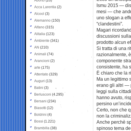
Aborto
(20)
Ismu 2015 — disp
Acca Larentia
(2)
mesi — che andr
Alcool
(3)
uno slogan a effet
Alemanno
(150)
“clandestini”.
Alfano
(315)
Magari ricordand
Alitalia
(123)
discussioni sull
Ambiente
(341)
prodotto alcun ef
AN
(210)
Si tratta di una 
razionalmente, è
Animali
(74)
componente stran
Arancioni
(2)
consistente, ha 
arte
(175)
È chiaro che la r
Attentato
(329)
Ma un legittimo 
Auguri
(13)
erano gli altri 
Batini
(3)
leggi sulla citt
Berlusconi
(4.295)
hanno avuto, ris
Bersani
(234)
persino un’incide
Biasotti
(12)
Certo, non che q
Boldrini
(4)
non la criminaliz
Bossi
(1.221)
Anche perchè spe
spinoso tema dei 
Brambilla
(38)