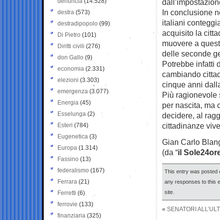
denuncia
(14.528)
dall’impostazione
In conclusione no
destra
(573)
italiani contegg
destradipopolo
(99)
acquisito la citt
Di Pietro
(101)
muovere a questa 
Diritti civili
(276)
delle seconde ge
don Gallo
(9)
Potrebbe infatti 
economia
(2.331)
cambiando cittad
elezioni
(3.303)
cinque anni dall
emergenza
(3.077)
Più ragionevole s
Energia
(45)
per nascita, ma c
Esselunga
(2)
decidere, al rag
cittadinanze vive
Esteri
(784)
Eugenetica
(3)
Gian Carlo Blan
Europa
(1.314)
(da “
il Sole24or
Fassino
(13)
federalismo
(167)
This entry was posted o
Ferrara
(21)
any responses to this 
site.
Ferretti
(6)
ferrovie
(133)
«
SENATORI ALL’ULT
finanziaria
(325)