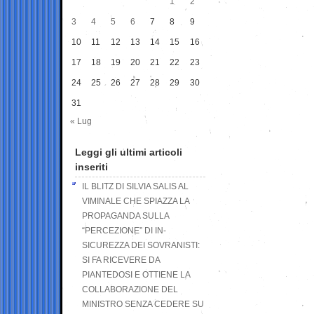
1
2
3
4
5
6
7
8
9
10
11
12
13
14
15
16
17
18
19
20
21
22
23
24
25
26
27
28
29
30
31
« Lug
Leggi gli ultimi articoli
inseriti
IL BLITZ DI SILVIA SALIS AL
VIMINALE CHE SPIAZZA LA
PROPAGANDA SULLA
“PERCEZIONE” DI IN-
SICUREZZA DEI SOVRANISTI:
SI FA RICEVERE DA
PIANTEDOSI E OTTIENE LA
COLLABORAZIONE DEL
MINISTRO SENZA CEDERE SU