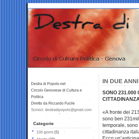
IN DUE ANNI
Destra di Popolo.net
Circolo Genovese di Cultura e
SONO 231.000
Politica
CITTADINANZA
Diretto da Riccardo Fucile
Scrivici: destradipopolo@gmail.com
«A fronte dei 213
sono ben 231mil
Categorie
temporale, sono 
cittadinanza ital
100 giorni
(5)
Ecco un’anticip