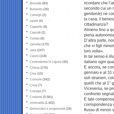
ricordare che l’a
Brunetta
(83)
secondo cui un m
Burlando
(26)
genitori/e) ne con
Camogli
(2)
la casa, il benes
canile
(4)
cittadinanza?
Cappello
(8)
Almeno fino a qu
Caprotti
(2)
piena autonomia
Caritas
(6)
D’altra parte, n
carovita
(170)
che «i figli mino
casa
(247)
loro volta».
In tal senso è i
Casini
(119)
italiano ogni qua
Centrodestra in Liguria
(35)
E ancora, se conf
Chiesa
(276)
gennaio e al 31 
Cina
(10)
soli stranieri, c
Comune
(342)
quelli che al 1° 
Coop
(7)
Viceversa, se pr
Cossiga
(7)
confronto segna
Costume
(5.581)
E tale compensazi
criminalità
(1.402)
corrispondenza di
democratici e progressisti
(19)
flusso di minori s