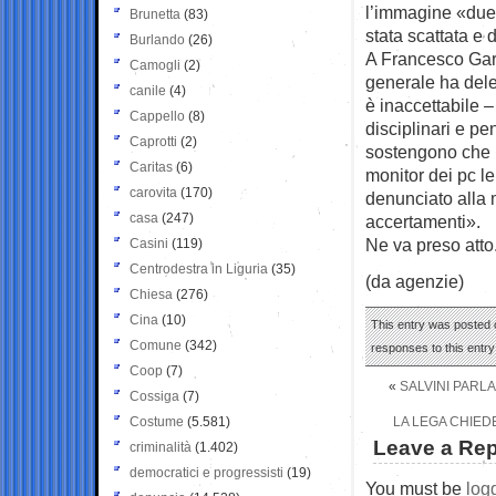
l’immagine «due v
Brunetta
(83)
stata scattata e 
Burlando
(26)
A Francesco Gar
Camogli
(2)
generale ha del
canile
(4)
è inaccettabile –
Cappello
(8)
disciplinari e pe
Caprotti
(2)
sostengono che i
Caritas
(6)
monitor dei pc le
carovita
(170)
denunciato alla m
casa
(247)
accertamenti».
Ne va preso atto
Casini
(119)
Centrodestra in Liguria
(35)
(da agenzie)
Chiesa
(276)
Cina
(10)
This entry was posted o
Comune
(342)
responses to this entr
Coop
(7)
«
SALVINI PARL
Cossiga
(7)
Costume
(5.581)
LA LEGA CHIED
Leave a Rep
criminalità
(1.402)
democratici e progressisti
(19)
You must be
log