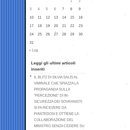
1
2
3
4
5
6
7
8
9
10
11
12
13
14
15
16
17
18
19
20
21
22
23
24
25
26
27
28
29
30
31
« Lug
Leggi gli ultimi articoli
inseriti
IL BLITZ DI SILVIA SALIS AL
VIMINALE CHE SPIAZZA LA
PROPAGANDA SULLA
“PERCEZIONE” DI IN-
SICUREZZA DEI SOVRANISTI:
SI FA RICEVERE DA
PIANTEDOSI E OTTIENE LA
COLLABORAZIONE DEL
MINISTRO SENZA CEDERE SU