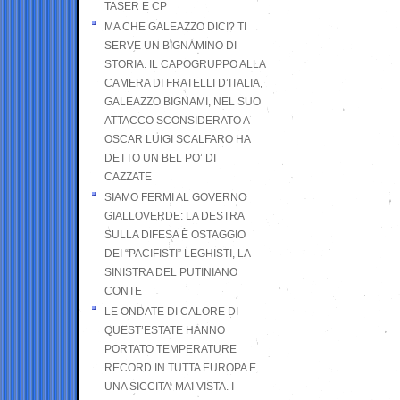
TASER E CP
MA CHE GALEAZZO DICI? TI
SERVE UN BIGNAMINO DI
STORIA. IL CAPOGRUPPO ALLA
CAMERA DI FRATELLI D’ITALIA,
GALEAZZO BIGNAMI, NEL SUO
ATTACCO SCONSIDERATO A
OSCAR LUIGI SCALFARO HA
DETTO UN BEL PO’ DI
CAZZATE
SIAMO FERMI AL GOVERNO
GIALLOVERDE: LA DESTRA
SULLA DIFESA È OSTAGGIO
DEI “PACIFISTI” LEGHISTI, LA
SINISTRA DEL PUTINIANO
CONTE
LE ONDATE DI CALORE DI
QUEST’ESTATE HANNO
PORTATO TEMPERATURE
RECORD IN TUTTA EUROPA E
UNA SICCITA’ MAI VISTA. I