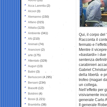
Aborto
(20)
Acca Larentia
(2)
Alcool
(3)
Alemanno
(150)
Alfano
(315)
Alitalia
(123)
Ambiente
(341)
Qui, il corpo del 
AN
(210)
Racconta il conte
fermato e l’effet
Animali
(74)
Mentre il vicepre
Arancioni
(2)
«bastardi» i due
arte
(175)
sentenza definiti
Attentato
(329)
carabinieri acca
Auguri
(13)
Gabriel Christia
Batini
(3)
della libertà e 
Berlusconi
(4.295)
trofeo (magari da
Bersani
(234)
un collega.
Biasotti
(12)
Nell’effetto per 
Boldrini
(4)
visivamente incor
Bossi
(1.221)
generale Carlo A
Il generale Robe
Brambilla
(38)