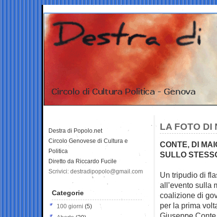
LA FOTO DI
Destra di Popolo.net
Circolo Genovese di Cultura e
CONTE, DI MA
Politica
SULLO STESS
Diretto da Riccardo Fucile
Scrivici: destradipopolo@gmail.com
Un tripudio di fl
all’evento sulla
Categorie
coalizione di g
per la prima volt
100 giorni
(5)
Giuseppe Conte, 