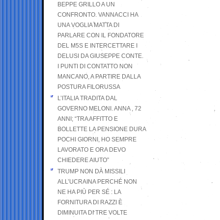
BEPPE GRILLO A UN
CONFRONTO. VANNACCI HA
UNA VOGLIA MATTA DI
PARLARE CON IL FONDATORE
DEL M5S E INTERCETTARE I
DELUSI DA GIUSEPPE CONTE.
I PUNTI DI CONTATTO NON
MANCANO, A PARTIRE DALLA
POSTURA FILORUSSA
L’ITALIA TRADITA DAL
GOVERNO MELONI. ANNA , 72
ANNI; “TRA AFFITTO E
BOLLETTE LA PENSIONE DURA
POCHI GIORNI, HO SEMPRE
LAVORATO E ORA DEVO
CHIEDERE AIUTO”
TRUMP NON DÀ MISSILI
ALL’UCRAINA PERCHÉ NON
NE HA PIÙ PER SÉ : LA
FORNITURA DI RAZZI È
DIMINUITA DI TRE VOLTE