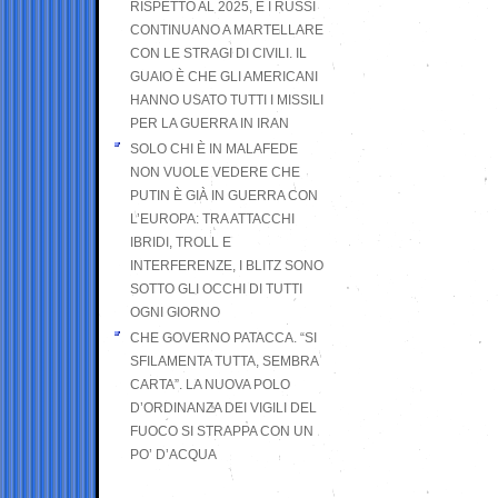
RISPETTO AL 2025, E I RUSSI
CONTINUANO A MARTELLARE
CON LE STRAGI DI CIVILI. IL
GUAIO È CHE GLI AMERICANI
HANNO USATO TUTTI I MISSILI
PER LA GUERRA IN IRAN
SOLO CHI È IN MALAFEDE
NON VUOLE VEDERE CHE
PUTIN È GIÀ IN GUERRA CON
L’EUROPA: TRA ATTACCHI
IBRIDI, TROLL E
INTERFERENZE, I BLITZ SONO
SOTTO GLI OCCHI DI TUTTI
OGNI GIORNO
CHE GOVERNO PATACCA. “SI
SFILAMENTA TUTTA, SEMBRA
CARTA”. LA NUOVA POLO
D’ORDINANZA DEI VIGILI DEL
FUOCO SI STRAPPA CON UN
PO’ D’ACQUA