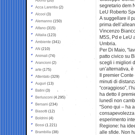
Aborto
(20)
segretario dem Ni
Acca Larentia
(2)
LeU Roberto Sp
Alcool
(3)
A suggellare il p
Alemanno
(150)
prima dell’allea
Alfano
(315)
Vincenzo Biancon
Alitalia
(123)
M5S, Pd e LeU a
Ambiente
(341)
Umbria.
AN
(210)
Per Di Maio, “lav
patto civico su 
Animali
(74)
scegli i miglior
Arancioni
(2)
un’alternativa, è
arte
(175)
Il premier Conte 
Attentato
(329)
minuti di distanz
Auguri
(13)
“coraggioso”, l’h
Batini
(3)
ha detto il premi
Berlusconi
(4.295)
lunedì non cambia
Bersani
(234)
“Sono qui – ha a
Biasotti
(12)
consapevolezza c
Boldrini
(4)
esperimento int
Bossi
(1.221)
Regione: ha idee
alle sfide. Non 
Brambilla
(38)