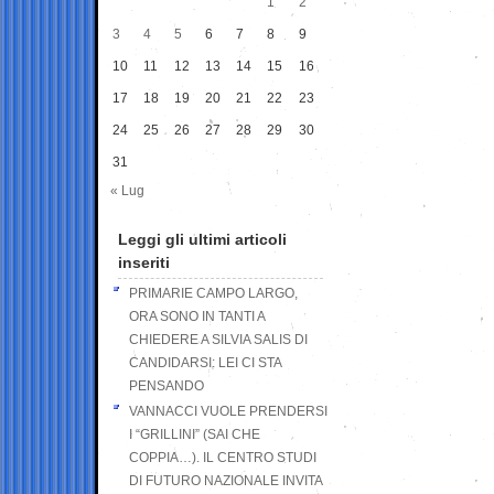
1
2
3
4
5
6
7
8
9
10
11
12
13
14
15
16
17
18
19
20
21
22
23
24
25
26
27
28
29
30
31
« Lug
Leggi gli ultimi articoli
inseriti
PRIMARIE CAMPO LARGO,
ORA SONO IN TANTI A
CHIEDERE A SILVIA SALIS DI
CANDIDARSI: LEI CI STA
PENSANDO
VANNACCI VUOLE PRENDERSI
I “GRILLINI” (SAI CHE
COPPIA…). IL CENTRO STUDI
DI FUTURO NAZIONALE INVITA