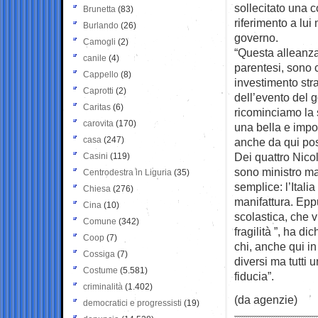
sollecitato una 
Brunetta
(83)
riferimento a lui
Burlando
(26)
governo.
Camogli
(2)
“Questa alleanz
canile
(4)
parentesi, sono 
Cappello
(8)
investimento str
Caprotti
(2)
dell’evento del g
Caritas
(6)
ricominciamo la s
carovita
(170)
una bella e impo
casa
(247)
anche da qui pos
Dei quattro Nico
Casini
(119)
sono ministro ma
Centrodestra in Liguria
(35)
semplice: l’Itali
Chiesa
(276)
manifattura. Epp
Cina
(10)
scolastica, che 
Comune
(342)
fragilità ”, ha d
Coop
(7)
chi, anche qui i
Cossiga
(7)
diversi ma tutti 
Costume
(5.581)
fiducia”.
criminalità
(1.402)
(da agenzie)
democratici e progressisti
(19)