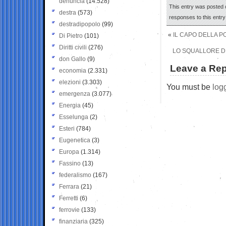
denuncia
(14.528)
This entry was posted o
destra
(573)
responses to this entr
destradipopolo
(99)
«
IL CAPO DELLA P
Di Pietro
(101)
Diritti civili
(276)
LO SQUALLORE DE
don Gallo
(9)
Leave a Rep
economia
(2.331)
elezioni
(3.303)
You must be
log
emergenza
(3.077)
Energia
(45)
Esselunga
(2)
Esteri
(784)
Eugenetica
(3)
Europa
(1.314)
Fassino
(13)
federalismo
(167)
Ferrara
(21)
Ferretti
(6)
ferrovie
(133)
finanziaria
(325)