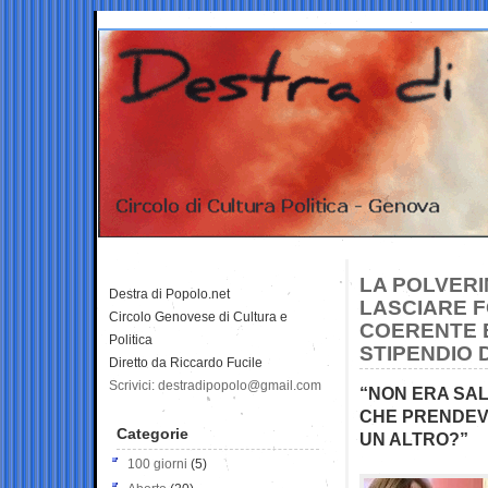
LA POLVERIN
Destra di Popolo.net
LASCIARE FO
Circolo Genovese di Cultura e
COERENTE E
Politica
STIPENDIO 
Diretto da Riccardo Fucile
Scrivici: destradipopolo@gmail.com
“NON ERA SAL
CHE PRENDEVA
Categorie
UN ALTRO?”
100 giorni
(5)