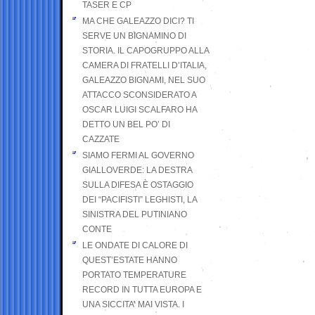
TASER E CP
MA CHE GALEAZZO DICI? TI
SERVE UN BIGNAMINO DI
STORIA. IL CAPOGRUPPO ALLA
CAMERA DI FRATELLI D’ITALIA,
GALEAZZO BIGNAMI, NEL SUO
ATTACCO SCONSIDERATO A
OSCAR LUIGI SCALFARO HA
DETTO UN BEL PO’ DI
CAZZATE
SIAMO FERMI AL GOVERNO
GIALLOVERDE: LA DESTRA
SULLA DIFESA È OSTAGGIO
DEI “PACIFISTI” LEGHISTI, LA
SINISTRA DEL PUTINIANO
CONTE
LE ONDATE DI CALORE DI
QUEST’ESTATE HANNO
PORTATO TEMPERATURE
RECORD IN TUTTA EUROPA E
UNA SICCITA’ MAI VISTA. I