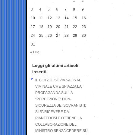
1
2
3
4
5
6
7
8
9
10
11
12
13
14
15
16
17
18
19
20
21
22
23
24
25
26
27
28
29
30
31
« Lug
Leggi gli ultimi articoli
inseriti
IL BLITZ DI SILVIA SALIS AL
VIMINALE CHE SPIAZZA LA
PROPAGANDA SULLA
“PERCEZIONE” DI IN-
SICUREZZA DEI SOVRANISTI:
SI FA RICEVERE DA
PIANTEDOSI E OTTIENE LA
COLLABORAZIONE DEL
MINISTRO SENZA CEDERE SU