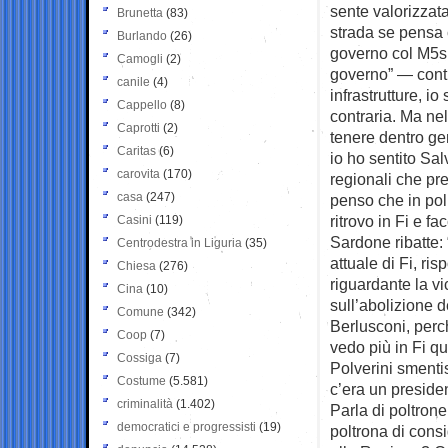
sente valorizzata
Brunetta
(83)
strada se pensa 
Burlando
(26)
governo col M5s.
Camogli
(2)
governo” — cont
canile
(4)
infrastrutture, i
Cappello
(8)
contraria. Ma ne
Caprotti
(2)
tenere dentro ge
Caritas
(6)
io ho sentito Sal
carovita
(170)
regionali che pre
casa
(247)
penso che in pol
ritrovo in Fi e f
Casini
(119)
Sardone ribatte:
Centrodestra in Liguria
(35)
attuale di Fi, ri
Chiesa
(276)
riguardante la vi
Cina
(10)
sull’abolizione d
Comune
(342)
Berlusconi, perc
Coop
(7)
vedo più in Fi qu
Cossiga
(7)
Polverini smenti
Costume
(5.581)
c’era un preside
criminalità
(1.402)
Parla di poltrone
democratici e progressisti
(19)
poltrona di cons