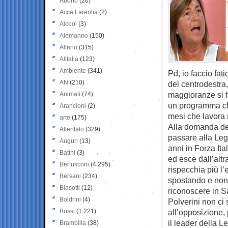
Aborto
(20)
Acca Larentia
(2)
Alcool
(3)
Alemanno
(150)
Alfano
(315)
Alitalia
(123)
Ambiente
(341)
Pd, io faccio fat
AN
(210)
del centrodestra,
maggioranze si 
Animali
(74)
un programma che
Arancioni
(2)
mesi che lavora 
arte
(175)
Alla domanda de
Attentato
(329)
passare alla Lega
Auguri
(13)
anni in Forza It
Batini
(3)
ed esce dall’altr
Berlusconi
(4.295)
rispecchia più l’e
Bersani
(234)
spostando e non 
Biasotti
(12)
riconoscere in Sa
Boldrini
(4)
Polverini non ci 
Bossi
(1.221)
all’opposizione,
il leader della L
Brambilla
(38)