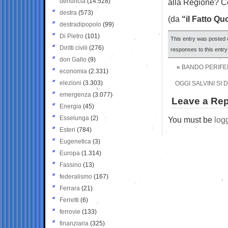
denuncia
(14.528)
alla Regione? Cos
destra
(573)
(da
“il Fatto Qu
destradipopolo
(99)
Di Pietro
(101)
This entry was posted o
Diritti civili
(276)
responses to this entr
don Gallo
(9)
«
BANDO PERIFER
economia
(2.331)
elezioni
(3.303)
OGGI SALVINI SI 
emergenza
(3.077)
Leave a Rep
Energia
(45)
Esselunga
(2)
You must be
log
Esteri
(784)
Eugenetica
(3)
Europa
(1.314)
Fassino
(13)
federalismo
(167)
Ferrara
(21)
Ferretti
(6)
ferrovie
(133)
finanziaria
(325)