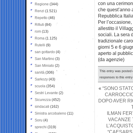
con una cerimoni
Regione
(344)
che quest’anno av
Renzi
(1.521)
Repubblica Itali
Repetto
(46)
Per l’occasione, 
Rifiuti
(84)
allestito il Vill
rom
(13)
sociali. La sera 
Roma
(1.125)
tradizionale caro
Rutelli
(9)
giorni 5 e 6 giu
san gottardo
(4)
aperto al pubblic
San Martino
(3)
(da agenzie)
San Miniato
(2)
This entry was posted 
sanità
(306)
responses to this entr
Sarkozy
(43)
scuola
(354)
«
“SONO STATO
Sestri Levante
(2)
CARROCCIO,
Sicurezza
(452)
DOPO AVER RI
sindacati
(162)
ILMAN FERT
Sinistra arcobaleno
(11)
VACANZE 
Soru
(4)
L’ACQUIST
sprechi
(319)
“CAESARS 