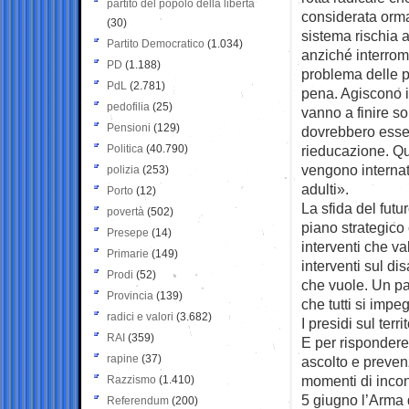
partito del popolo della libertà
considerata orma
(30)
sistema rischia a
Partito Democratico
(1.034)
anziché interrom
PD
(1.188)
problema delle p
PdL
(2.781)
pena. Agiscono i
pedofilia
(25)
vanno a finire so
Pensioni
(129)
dovrebbero essere
Politica
(40.790)
rieducazione. Qui
vengono internat
polizia
(253)
adulti».
Porto
(12)
La sfida del futu
povertà
(502)
piano strategico
Presepe
(14)
interventi che v
Primarie
(149)
interventi sul di
Prodi
(52)
che vuole. Un pan
Provincia
(139)
che tutti si imp
radici e valori
(3.682)
I presidi sul terri
RAI
(359)
E per rispondere
rapine
(37)
ascolto e prevenz
momenti di incont
Razzismo
(1.410)
5 giugno l’Arma 
Referendum
(200)