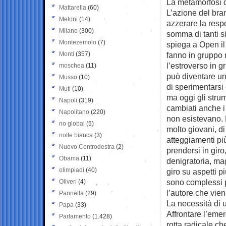
La metamorfosi 
Mattarella
(60)
L’azione del bran
Meloni
(14)
azzerare la resp
Milano
(300)
somma di tanti si
Montezemolo
(7)
spiega a Open il
Monti
(357)
fanno in gruppo n
l’estroverso in 
moschea
(11)
può diventare un
Musso
(10)
di sperimentarsi 
Muti
(10)
ma oggi gli stru
Napoli
(319)
cambiati anche i 
Napolitano
(220)
non esistevano. 
no global
(5)
molto giovani, d
notte bianca
(3)
atteggiamenti più
Nuovo Centrodestra
(2)
prendersi in gir
Obama
(11)
denigratoria, mag
olimpiadi
(40)
giro su aspetti pi
sono complessi po
Oliveri
(4)
l’autore che vien
Pannella
(29)
La necessità di 
Papa
(33)
Affrontare l’eme
Parlamento
(1.428)
rotta radicale ch