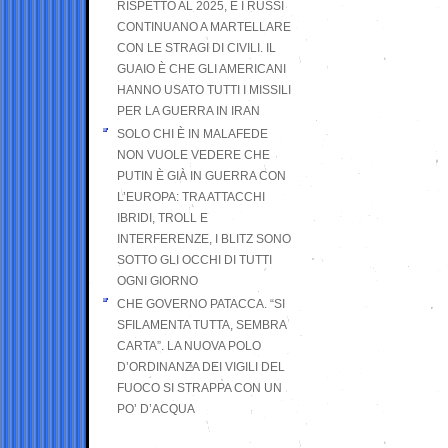
RISPETTO AL 2025, E I RUSSI
CONTINUANO A MARTELLARE
CON LE STRAGI DI CIVILI. IL
GUAIO È CHE GLI AMERICANI
HANNO USATO TUTTI I MISSILI
PER LA GUERRA IN IRAN
SOLO CHI È IN MALAFEDE
NON VUOLE VEDERE CHE
PUTIN È GIÀ IN GUERRA CON
L’EUROPA: TRA ATTACCHI
IBRIDI, TROLL E
INTERFERENZE, I BLITZ SONO
SOTTO GLI OCCHI DI TUTTI
OGNI GIORNO
CHE GOVERNO PATACCA. “SI
SFILAMENTA TUTTA, SEMBRA
CARTA”. LA NUOVA POLO
D’ORDINANZA DEI VIGILI DEL
FUOCO SI STRAPPA CON UN
PO’ D’ACQUA