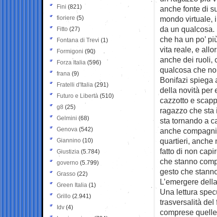
Fini
(821)
anche fonte di s
fioriere
(5)
mondo virtuale, i
da un qualcosa. 
Fitto
(27)
che ha un po’ più
Fontana di Trevi
(1)
vita reale, e all
Formigoni
(90)
anche dei ruoli,
Forza Italia
(596)
qualcosa che non
frana
(9)
Bonifazi spiega 
Fratelli d'Italia
(291)
della novità per
Futuro e Libertà
(510)
cazzotto e scappa
g8
(25)
ragazzo che sta
Gelmini
(68)
sta tornando a ca
Genova
(542)
anche compagni di
quartieri, anche 
Giannino
(10)
fatto di non capi
Giustizia
(5.784)
che stanno compi
governo
(5.799)
gesto che stann
Grasso
(22)
L’emergere dell
Green Italia
(1)
Una lettura spec
Grillo
(2.941)
trasversalità de
Idv
(4)
comprese quelle