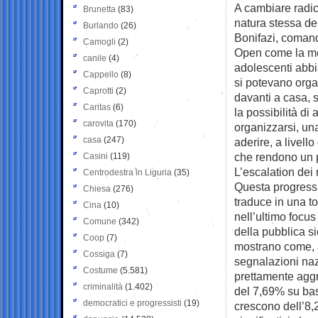
A cambiare radica
Brunetta
(83)
natura stessa del
Burlando
(26)
Bonifazi, comand
Camogli
(2)
Open come la met
canile
(4)
adolescenti abbi
Cappello
(8)
si potevano org
Caprotti
(2)
davanti a casa, s
Caritas
(6)
la possibilità di
carovita
(170)
organizzarsi, una
casa
(247)
aderire, a livell
che rendono un po
Casini
(119)
L’escalation dei r
Centrodestra in Liguria
(35)
Questa progressi
Chiesa
(276)
traduce in una to
Cina
(10)
nell’ultimo focus
Comune
(342)
della pubblica si
Coop
(7)
mostrano come, a
Cossiga
(7)
segnalazioni nazi
Costume
(5.581)
prettamente agg
criminalità
(1.402)
del 7,69% su bas
democratici e progressisti
(19)
crescono dell’8,