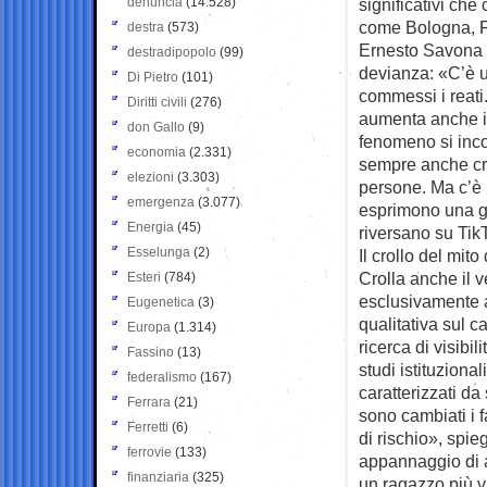
denuncia
(14.528)
significativi che
come Bologna, F
destra
(573)
Ernesto Savona a
destradipopolo
(99)
devianza: «C’è 
Di Pietro
(101)
commessi i reati
Diritti civili
(276)
aumenta anche il
don Gallo
(9)
fenomeno si inco
economia
(2.331)
sempre anche cri
elezioni
(3.303)
persone. Ma c’è 
emergenza
(3.077)
esprimono una gr
Energia
(45)
riversano su Tik
Esselunga
(2)
Il crollo del mito
Crolla anche il 
Esteri
(784)
esclusivamente a
Eugenetica
(3)
qualitativa sul 
Europa
(1.314)
ricerca di visibi
Fassino
(13)
studi istituziona
federalismo
(167)
caratterizzati d
Ferrara
(21)
sono cambiati i fa
Ferretti
(6)
di rischio», spie
ferrovie
(133)
appannaggio di a
finanziaria
(325)
un ragazzo più vu