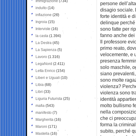
Immigrazione
(734)
persone dell’alt
indulto
(14)
disagio sociale. 
inflazione
(26)
forte identità e 
Ingroia
(15)
delinque perché 
sono fatte per ri
Interviste
(16)
fanno anche dei q
la casta
(1.394)
Il professore ev
La Destra
(45)
primo reato, dovu
La Sapienza
(5)
velocemente, e u
Lavoro
(1.316)
presenza femmini
LegaNord
(2.411)
solo maschile, o
Letta Enrico
(154)
siano prevalenti
Liberi e Uguali
(10)
sono molte ragaz
Libia
(68)
violenza? Perché
Libri
(33)
violenza sono tra
identità apparti
Liguria Futurista
(25)
molto bullismo 
mafia
(543)
nella composizio
manifesto
(7)
che ci preoccupa
Margherita
(16)
forma la criminal
Maroni
(171)
subito, perché q
Mastella
(16)