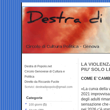
LA VIOLENZ
Destra di Popolo.net
PIU’ SOLO L
Circolo Genovese di Cultura e
Politica
COME E’ CAMB
Diretto da Riccardo Fucile
Scrivici: destradipopolo@gmail.com
«La curva della v
2021 improvvisa
Categorie
degli adulti rim
sensazione che c
100 giorni
(5)
nel 2026 c’è stat