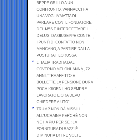
BEPPE GRILLO A UN
CONFRONTO. VANNACCI HA
UNA VOGLIA MATTA DI
PARLARE CON IL FONDATORE
DEL M5S E INTERCETTARE I
DELUSI DA GIUSEPPE CONTE.
I PUNTI DI CONTATTO NON
MANCANO, A PARTIRE DALLA
POSTURA FILORUSSA
L’ITALIA TRADITA DAL
GOVERNO MELONI. ANNA , 72
ANNI; “TRA AFFITTO E
BOLLETTE LA PENSIONE DURA
POCHI GIORNI, HO SEMPRE
LAVORATO E ORA DEVO
CHIEDERE AIUTO”
TRUMP NON DÀ MISSILI
ALL’UCRAINA PERCHÉ NON
NE HA PIÙ PER SÉ : LA
FORNITURA DI RAZZI È
DIMINUITA DI TRE VOLTE