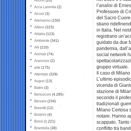
Aborto
(20)
l’analisi di Erne
Acca Larentia
(2)
Professore di Cr
Alcool
(3)
del Sacro Cuore
Alemanno
(150)
stiano ridefinend
Alfano
(315)
in Italia. Nel no
Alitalia
(123)
registrano un’a
Ambiente
(341)
guidato da due fat
AN
(210)
pandemia, dall’a
social network h
Animali
(74)
spettacolarizzazi
Arancioni
(2)
gruppo virtuale.
arte
(175)
Il caso di Milan
Attentato
(329)
L’ultimo episodio
Auguri
(13)
vicenda di Gianl
Batini
(3)
stazione di Mila
Berlusconi
(4.295)
secondo il profe
Bersani
(234)
tradizionali guerr
Biasotti
(12)
Milano Certosa s
Boldrini
(4)
notare. Hanno agi
Bossi
(1.221)
scappato. Tanto 
conflitto tra ban
Brambilla
(38)