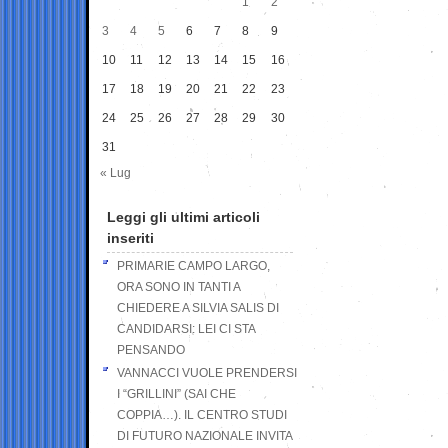
1
2
3
4
5
6
7
8
9
10
11
12
13
14
15
16
17
18
19
20
21
22
23
24
25
26
27
28
29
30
31
« Lug
Leggi gli ultimi articoli
inseriti
PRIMARIE CAMPO LARGO,
ORA SONO IN TANTI A
CHIEDERE A SILVIA SALIS DI
CANDIDARSI: LEI CI STA
PENSANDO
VANNACCI VUOLE PRENDERSI
I “GRILLINI” (SAI CHE
COPPIA…). IL CENTRO STUDI
DI FUTURO NAZIONALE INVITA