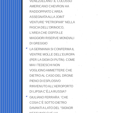
VENEZUELANO .IL COLOSSO
AMERICANO CHEVRON HA
RADDOPPIATO L’AREA
ASSEGNATA ALLA JOINT
VENTURE “PETROPIAR” NELLA
FASCIA DELL’ORINOCO,
L’AREA CHE OSPITA LE
MAGGIORI RISERVE MONDIALI
DI GREGGIO
LA GERMANIA SI CONFERMA IL
VENTRE MOLLE DELL’EUROPA
(PER LA GIOIA DI PUTIN). COME
MAI I TEDESCHI NON
VOGLIONO AMMETTERE CHE
DIETRO AL CASO DEL DRONE
PIENO DI ESPLOSIVO
RINVENUTO ALL’AEROPORTO
DI LIPSIA C’È LA RUSSIA?
GIULIANO FERRARA: ’CHE
COSA C’È SOTTO DIETRO
DAVANTI A LATO DEL “SIGNOR