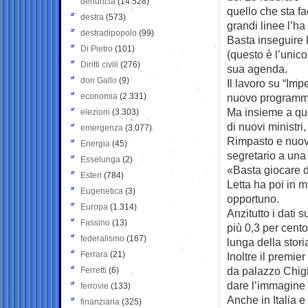
denuncia
(14.528)
quello che sta fa
destra
(573)
grandi linee l’ha 
destradipopolo
(99)
Basta inseguire R
Di Pietro
(101)
(questo è l’unico
Diritti civili
(276)
sua agenda.
don Gallo
(9)
Il lavoro su “Imp
economia
(2.331)
nuovo programm
Ma insieme a que
elezioni
(3.303)
di nuovi ministr
emergenza
(3.077)
Rimpasto e nuovi 
Energia
(45)
segretario a una
Esselunga
(2)
«Basta giocare d
Esteri
(784)
Letta ha poi in 
Eugenetica
(3)
opportuno.
Europa
(1.314)
Anzitutto i dati s
Fassino
(13)
più 0,3 per cento
federalismo
(167)
lunga della stori
Ferrara
(21)
Inoltre il premie
da palazzo Chigi.
Ferretti
(6)
dare l’immagine 
ferrovie
(133)
Anche in Italia e
finanziaria
(325)