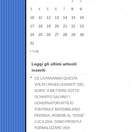
1
2
3
4
5
6
7
8
9
10
11
12
13
14
15
16
17
18
19
20
21
22
23
24
25
26
27
28
29
30
31
« Lug
Leggi gli ultimi articoli
inseriti
CE LA FARANNO QUESTA
VOLTA I PAVIDI LEGHISTI “DEL
NORD” A METTERE SOTTO
SCHIAFFO SALVINI? I
GOVERNATORI ATTILIO
FONTANA E MASSIMILIANO
FEDRIGA, INSIEME AL “DOGE”
LUCA ZAIA, SONO PRONTI A
FORMALIZZARE UNA