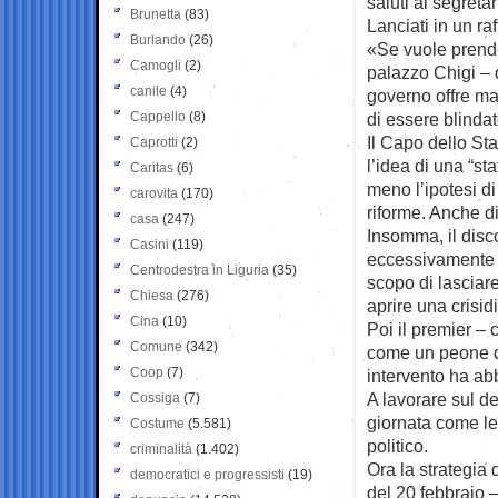
saluti al segreta
Brunetta
(83)
Lanciati in un ra
Burlando
(26)
«Se vuole prender
Camogli
(2)
palazzo Chigi – 
canile
(4)
governo offre mag
Cappello
(8)
di essere blindat
Il Capo dello Sta
Caprotti
(2)
l’idea di una “st
Caritas
(6)
meno l’ipotesi di
carovita
(170)
riforme. Anche di
casa
(247)
Insomma, il disc
Casini
(119)
eccessivamente c
Centrodestra in Liguria
(35)
scopo di lasciare
Chiesa
(276)
aprire una crisid
Cina
(10)
Poi il premier – 
Comune
(342)
come un peone qu
Coop
(7)
intervento ha ab
A lavorare sul d
Cossiga
(7)
giornata come le 
Costume
(5.581)
politico.
criminalità
(1.402)
Ora la strategia 
democratici e progressisti
(19)
del 20 febbraio 