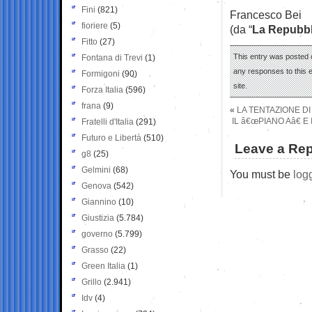
Fini
(821)
Francesco Bei
fioriere
(5)
(da “
La Repubbl
Fitto
(27)
This entry was posted o
Fontana di Trevi
(1)
any responses to this 
Formigoni
(90)
site.
Forza Italia
(596)
frana
(9)
«
LA TENTAZIONE D
IL â€œPIANO Aâ€ E
Fratelli d'Italia
(291)
Futuro e Libertà
(510)
Leave a Rep
g8
(25)
Gelmini
(68)
You must be
log
Genova
(542)
Giannino
(10)
Giustizia
(5.784)
governo
(5.799)
Grasso
(22)
Green Italia
(1)
Grillo
(2.941)
Idv
(4)