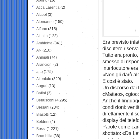
Aborto
(20)
Acca Larentia
(2)
Alcool
(3)
Alemanno
(150)
Alfano
(315)
Alitalia
(123)
Era previsto infa
Ambiente
(341)
discutere riserv
AN
(210)
Tutto era pronto,
Animali
(74)
smesso di rispon
Arancioni
(2)
interlocutore era
arte
(175)
«Non gli darò al
Attentato
(329)
E così è stato.
Auguri
(13)
Un discorso dai t
Batini
(3)
«Matteo», «gioco
Anche il linguag
Berlusconi
(4.295)
condizioni: venti
Bersani
(234)
direttamente il s
Biasotti
(12)
display del telef
Boldrini
(4)
Parole come car
Bossi
(1.221)
sbottato: «Da Let
Brambilla
(38)