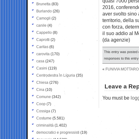
quasi 7000 perso
Brunetta
(83)
2016, conferendo
Burlando
(26)
aver svolto sino
Camogli
(2)
territorio, della
canile
(4)
con forza, deter
Cappello
(8)
il suo addio al 
(da agenzie)
Caprotti
(2)
Caritas
(6)
This entry was posted o
carovita
(170)
responses to this entr
casa
(247)
Casini
(119)
«
FUNIVIA MOTTARO
Centrodestra in Liguria
(35)
Chiesa
(276)
Leave a Rep
Cina
(10)
Comune
(342)
You must be
log
Coop
(7)
Cossiga
(7)
Costume
(5.581)
criminalità
(1.402)
democratici e progressisti
(19)