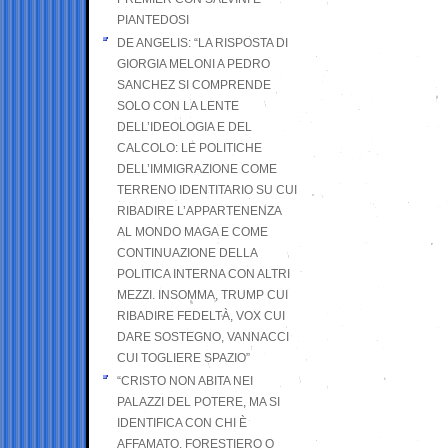
PIANTEDOSI
DE ANGELIS: “LA RISPOSTA DI
GIORGIA MELONI A PEDRO
SANCHEZ SI COMPRENDE
SOLO CON LA LENTE
DELL’IDEOLOGIA E DEL
CALCOLO: LE POLITICHE
DELL’IMMIGRAZIONE COME
TERRENO IDENTITARIO SU CUI
RIBADIRE L’APPARTENENZA
AL MONDO MAGA E COME
CONTINUAZIONE DELLA
POLITICA INTERNA CON ALTRI
MEZZI. INSOMMA, TRUMP CUI
RIBADIRE FEDELTÀ, VOX CUI
DARE SOSTEGNO, VANNACCI
CUI TOGLIERE SPAZIO”
“CRISTO NON ABITA NEI
PALAZZI DEL POTERE, MA SI
IDENTIFICA CON CHI È
AFFAMATO, FORESTIERO O