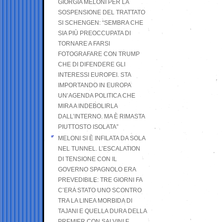
GIORGIA MELONI PER LA
SOSPENSIONE DEL TRATTATO
SI SCHENGEN: “SEMBRA CHE
SIA PIÙ PREOCCUPATA DI
TORNARE A FARSI
FOTOGRAFARE CON TRUMP
CHE DI DIFENDERE GLI
INTERESSI EUROPEI. STA
IMPORTANDO IN EUROPA
UN’AGENDA POLITICA CHE
MIRA A INDEBOLIRLA
DALL’INTERNO. MA È RIMASTA
PIUTTOSTO ISOLATA”
MELONI SI È INFILATA DA SOLA
NEL TUNNEL. L’ESCALATION
DI TENSIONE CON IL
GOVERNO SPAGNOLO ERA
PREVEDIBILE: TRE GIORNI FA
C’ERA STATO UNO SCONTRO
TRA LA LINEA MORBIDA DI
TAJANI E QUELLA DURA DELLA
PREMIER CON SALVINI E