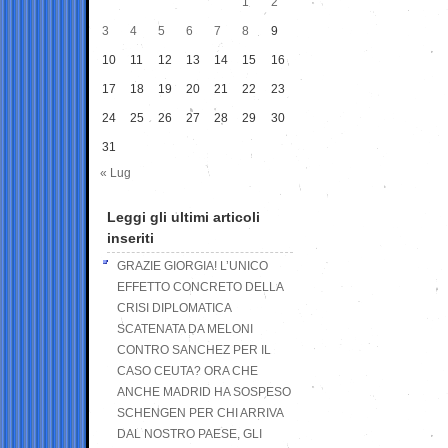
1
2
3
4
5
6
7
8
9
10
11
12
13
14
15
16
17
18
19
20
21
22
23
24
25
26
27
28
29
30
31
« Lug
Leggi gli ultimi articoli
inseriti
GRAZIE GIORGIA! L’UNICO
EFFETTO CONCRETO DELLA
CRISI DIPLOMATICA
SCATENATA DA MELONI
CONTRO SANCHEZ PER IL
CASO CEUTA? ORA CHE
ANCHE MADRID HA SOSPESO
SCHENGEN PER CHI ARRIVA
DAL NOSTRO PAESE, GLI