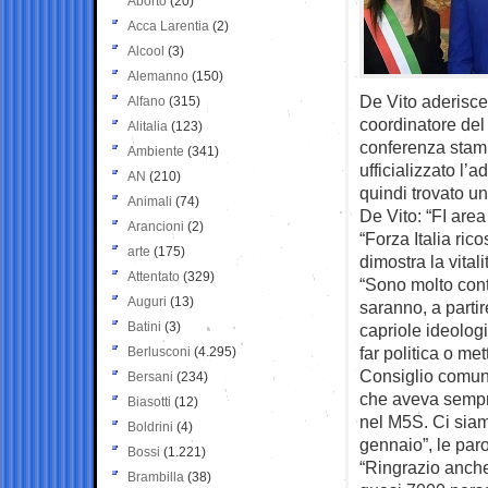
Aborto
(20)
Acca Larentia
(2)
Alcool
(3)
Alemanno
(150)
De Vito aderisce
Alfano
(315)
coordinatore del
Alitalia
(123)
conferenza stamp
Ambiente
(341)
ufficializzato l’
AN
(210)
quindi trovato u
Animali
(74)
De Vito: “FI are
Arancioni
(2)
“Forza Italia ri
arte
(175)
dimostra la vital
Attentato
(329)
“Sono molto conte
Auguri
(13)
saranno, a partir
Batini
(3)
capriole ideolog
far politica o me
Berlusconi
(4.295)
Consiglio comuna
Bersani
(234)
che aveva sempre
Biasotti
(12)
nel M5S. Ci siam
Boldrini
(4)
gennaio”, le paro
Bossi
(1.221)
“Ringrazio anche 
Brambilla
(38)