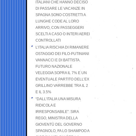
ITALIANI CHE HANNO DECISO
DI PASSARE LE VACANZE IN
SPAGNA SONO COSTRETTI A
LUNGHE CODE AL LORO
ARRIVO, CON PASSEGGERI
SCELTI A CASO O INTERI AEREI
CONTROLLATI
L’ITALIA RISCHIA DI RIMANERE
OSTAGGIO DEI FILO-PUTINIANI
VANNACCI E DI BATTISTA.
FUTURO NAZIONALE
VELEGGIA SOPRA IL 7% E UN
EVENTUALE PARTITO DELL’EX
GRILLINO VARREBBE TRA IL 2
E IL 3.5%
“DALL’ITALIA UNA MISURA
RIDICOLA E
IRRESPONSABILE”: SIRA
REGO, MINISTRA DELLA
GIOVENTÙ DEL GOVERNO
SPAGNOLO, FA LO SHAMPOO A