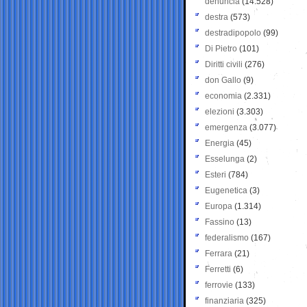
denuncia
(14.528)
destra
(573)
destradipopolo
(99)
Di Pietro
(101)
Diritti civili
(276)
don Gallo
(9)
economia
(2.331)
elezioni
(3.303)
emergenza
(3.077)
Energia
(45)
Esselunga
(2)
Esteri
(784)
Eugenetica
(3)
Europa
(1.314)
Fassino
(13)
federalismo
(167)
Ferrara
(21)
Ferretti
(6)
ferrovie
(133)
finanziaria
(325)