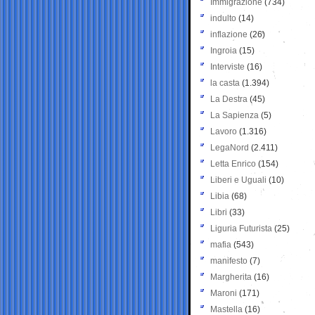
Immigrazione
(734)
indulto
(14)
inflazione
(26)
Ingroia
(15)
Interviste
(16)
la casta
(1.394)
La Destra
(45)
La Sapienza
(5)
Lavoro
(1.316)
LegaNord
(2.411)
Letta Enrico
(154)
Liberi e Uguali
(10)
Libia
(68)
Libri
(33)
Liguria Futurista
(25)
mafia
(543)
manifesto
(7)
Margherita
(16)
Maroni
(171)
Mastella
(16)