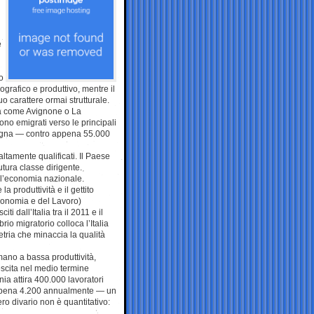
e
o
grafico e produttivo, mentre il
 carattere ormai strutturale.
tà come Avignone o La
sono emigrati verso le principali
agna — contro appena 55.000
ltamente qualificati. Il Paese
utura classe dirigente.
 l’economia nazionale.
a produttività e il gettito
Economia e del Lavoro)
i dall’Italia tra il 2011 e il
io migratorio colloca l’Italia
tria che minaccia la qualità
mano a bassa produttività,
escita nel medio termine
ia attira 400.000 lavoratori
e appena 4.200 annualmente — un
vero divario non è quantitativo: