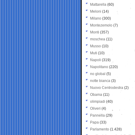
Mattarella
(60)
Meloni
(14)
Milano
(300)
Montezemolo
(7)
Monti
(357)
moschea
(11)
Musso
(10)
Muti
(10)
Napoli
(319)
Napolitano
(220)
no global
(5)
notte bianca
(3)
Nuovo Centrodestra
(2)
Obama
(11)
olimpiadi
(40)
Oliveri
(4)
Pannella
(29)
Papa
(33)
Parlamento
(1.428)