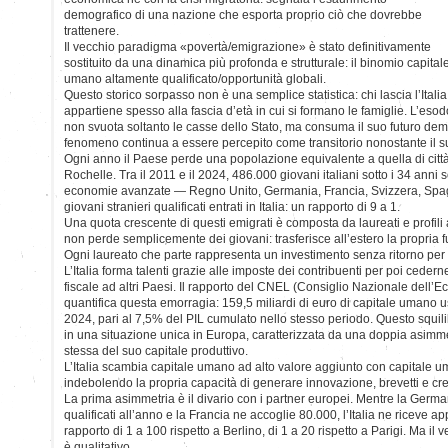
demografico di una nazione che esporta proprio ciò che dovrebbe
trattenere.
Il vecchio paradigma «povertà/emigrazione» è stato definitivamente
sostituito da una dinamica più profonda e strutturale: il binomio capital
umano altamente qualificato/opportunità globali.
Questo storico sorpasso non è una semplice statistica: chi lascia l’Italia
appartiene spesso alla fascia d’età in cui si formano le famiglie. L’esod
non svuota soltanto le casse dello Stato, ma consuma il suo futuro demo
fenomeno continua a essere percepito come transitorio nonostante il suo
Ogni anno il Paese perde una popolazione equivalente a quella di cit
Rochelle. Tra il 2011 e il 2024, 486.000 giovani italiani sotto i 34 anni 
economie avanzate — Regno Unito, Germania, Francia, Svizzera, Sp
giovani stranieri qualificati entrati in Italia: un rapporto di 9 a 1.
Una quota crescente di questi emigrati è composta da laureati e profili a
non perde semplicemente dei giovani: trasferisce all’estero la propria f
Ogni laureato che parte rappresenta un investimento senza ritorno per
L’Italia forma talenti grazie alle imposte dei contribuenti per poi cederne l
fiscale ad altri Paesi. Il rapporto del CNEL (Consiglio Nazionale dell’
quantifica questa emorragia: 159,5 miliardi di euro di capitale umano uscit
2024, pari al 7,5% del PIL cumulato nello stesso periodo. Questo squilibr
in una situazione unica in Europa, caratterizzata da una doppia asimme
stessa del suo capitale produttivo.
L’Italia scambia capitale umano ad alto valore aggiunto con capitale u
indebolendo la propria capacità di generare innovazione, brevetti e cr
La prima asimmetria è il divario con i partner europei. Mentre la German
qualificati all’anno e la Francia ne accoglie 80.000, l’Italia ne ricev
rapporto di 1 a 100 rispetto a Berlino, di 1 a 20 rispetto a Parigi. Ma il 
è qualitativo.