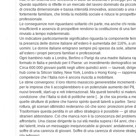
Questo squilibrio si riflette in un mercato del lavoro dominato da picc
di crescita dimensionale e bassa intensità innovativa, associato a una 
fortemente familiare, che limita la mobilità sociale e riduce le prospet
professionale.
Le conseguenze non riguardano soltanto chi parte, ma anche chi resta. 
insufficienti e assenza di prospettive rendono la costituzione di una fa
rinviato a tempo indeterminato.
Un indicatore particolarmente significativo riguarda la componente femmi
la presenza delle donne italiane all’estero è aumentata del 116%, a un 
uomini. Le donne italiane emigrano sempre più spesso da sole, altamen
all’estero i propri percorsi familiari e professionali.
Ogni bambino nato a Londra, Berlino o Parigi da una madre italiana r
formato in Italia e perduto per il Paese: un investimento demografico s
Circa 600.000 giovani partiti negli ultimi quindici anni — laureati, dirige
hub come la Silicon Valley, New York, Londra o Hong Kong — rapprese
competenze che l’Italia non è ancora riuscita a mobilitare.
Le stime convergono: il loro ritorno massiccio genererebbe incrementi d
per le imprese che li accoglierebbero e un potenziale aumento del PIL
nuovi brevetti, start-up e reti internazionali. Ma questi benefici si mate
condizione: che l’Italia si doti di politiche serie […]e che sia pronta a 
quelle strutture di potere che hanno spinto questi talenti a partire. Sen
rottura, gli scenari ottimistici resteranno ciò che sono: proiezioni prive 
Trasformare questa perdita in un attivo strategico è possibile — gli str
stranieri abbondano. Ciò che manca non è la conoscenza del problema, 
affrontarlo. Una classe dirigente la cui età media supera i 64 anni, che ri
dei talenti, invia un messaggio inequivocabile ai giovani: andatevene, qu
soffre di una carenza di giovani. Soffre di una carenza di visione strategi
(da lefigaro)