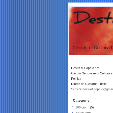
Destra di Popolo.net
Circolo Genovese di Cultura e
Politica
Diretto da Riccardo Fucile
Scrivici: destradipopolo@gma
Categorie
100 giorni
(5)