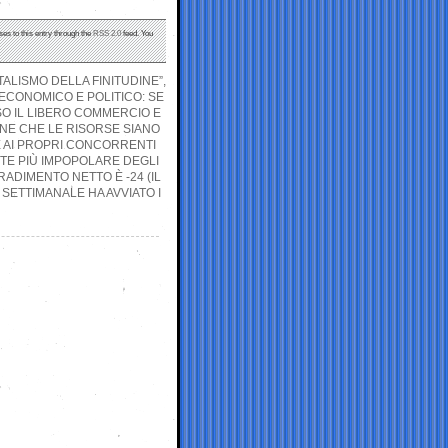
ses to this entry through the
RSS 2.0
feed. You
ALISMO DELLA FINITUDINE”,
ECONOMICO E POLITICO: SE
SO IL LIBERO COMMERCIO E
ONE CHE LE RISORSE SIANO
E AI PROPRI CONCORRENTI
NTE PIÙ IMPOPOLARE DEGLI
RADIMENTO NETTO È -24 (IL
 SETTIMANALE HA AVVIATO I