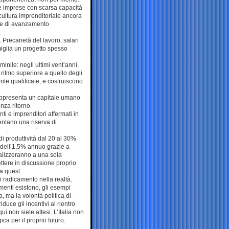
ole imprese con scarsa capacità
cultura imprenditoriale ancora
tive di avanzamento
Precarietà del lavoro, salari
miglia un progetto spesso
nile: negli ultimi vent’anni,
ritmo superiore a quello degli
te qualificate, e costruiscono
appresenta un capitale umano
enza ritorno
nti e imprenditori affermati in
ntano una riserva di
i produttività dal 20 al 30%
 dell’1,5% annuo grazie a
rializzeranno a una sola
mettere in discussione proprio
za quest
di radicamento nella realtà.
umenti esistono, gli esempi
ma la volontà politica di
duce gli incentivi al rientro
i non siete attesi. L’Italia non
ca per il proprio futuro.