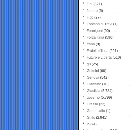
Fini
(821)
fioriere
(5)
Fitto
(27)
Fontana di Trevi
(1)
Formigoni
(90)
Forza Italia
(596)
frana
(9)
Fratelli d'Italia
(291)
Futuro e Libertà
(510)
g8
(25)
Gelmini
(68)
Genova
(542)
Giannino
(10)
Giustizia
(5.784)
governo
(5.799)
Grasso
(22)
Green Italia
(1)
Grillo
(2.941)
Idv
(4)