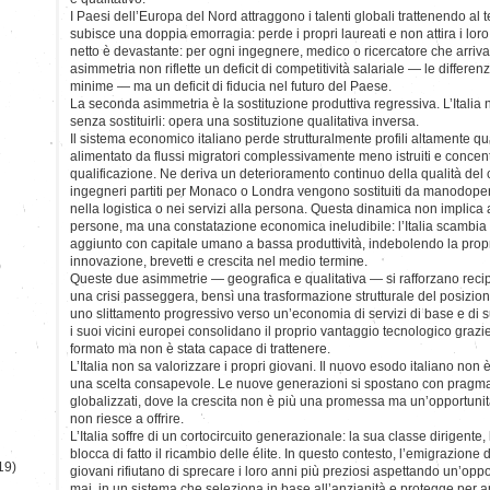
I Paesi dell’Europa del Nord attraggono i talenti globali trattenendo al te
subisce una doppia emorragia: perde i propri laureati e non attira i loro 
netto è devastante: per ogni ingegnere, medico o ricercatore che arriv
asimmetria non riflette un deficit di competitività salariale — le diffe
minime — ma un deficit di fiducia nel futuro del Paese.
La seconda asimmetria è la sostituzione produttiva regressiva. L’Italia n
senza sostituirli: opera una sostituzione qualitativa inversa.
Il sistema economico italiano perde strutturalmente profili altamente qua
alimentato da flussi migratori complessivamente meno istruiti e concent
qualificazione. Ne deriva un deterioramento continuo della qualità del c
ingegneri partiti per Monaco o Londra vengono sostituiti da manodopera
nella logistica o nei servizi alla persona. Questa dinamica non implica 
persone, ma una constatazione economica ineludibile: l’Italia scambia
aggiunto con capitale umano a bassa produttività, indebolendo la prop
innovazione, brevetti e crescita nel medio termine.
)
Queste due asimmetrie — geografica e qualitativa — si rafforzano re
una crisi passeggera, bensì una trasformazione strutturale del posizi
uno slittamento progressivo verso un’economia di servizi di base e di s
i suoi vicini europei consolidano il proprio vantaggio tecnologico grazie a
formato ma non è stata capace di trattenere.
L’Italia non sa valorizzare i propri giovani. Il nuovo esodo italiano non
una scelta consapevole. Le nuove generazioni si spostano con pragma
globalizzati, dove la crescita non è più una promessa ma un’opportunit
non riesce a offrire.
L’Italia soffre di un cortocircuito generazionale: la sua classe dirigente,
blocca di fatto il ricambio delle élite. In questo contesto, l’emigrazione d
19)
giovani rifiutano di sprecare i loro anni più preziosi aspettando un’opp
mai, in un sistema che seleziona in base all’anzianità e protegge per 