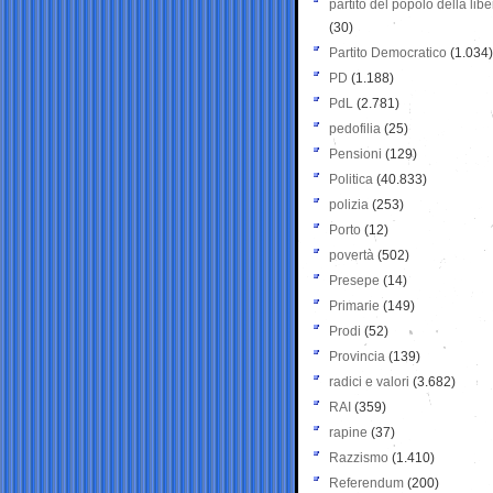
partito del popolo della libe
(30)
Partito Democratico
(1.034)
PD
(1.188)
PdL
(2.781)
pedofilia
(25)
Pensioni
(129)
Politica
(40.833)
polizia
(253)
Porto
(12)
povertà
(502)
Presepe
(14)
Primarie
(149)
Prodi
(52)
Provincia
(139)
radici e valori
(3.682)
RAI
(359)
rapine
(37)
Razzismo
(1.410)
Referendum
(200)