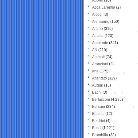
Aborto
(20)
Acca Larentia
(2)
Alcool
(3)
Alemanno
(150)
Alfano
(315)
Alitalia
(123)
Ambiente
(341)
AN
(210)
Animali
(74)
Arancioni
(2)
arte
(175)
Attentato
(329)
Auguri
(13)
Batini
(3)
Berlusconi
(4.295)
Bersani
(234)
Biasotti
(12)
Boldrini
(4)
Bossi
(1.221)
Brambilla
(38)