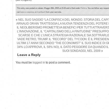
This entry was posted on sabato, Maggio 30th, 2026 at 15:43 and is filed under
Politica
. You can follow any respon
can
leave a response
, or
trackback
from your own site.
«
NEL SUO SAGGIO “LA CONFISCA DEL MONDO. STORIA DEL CAPIT
ARNAUD ORAIN TRATTEGGIA LA NUOVA TENDENZA DEL POTERE 
IL NEOLIBERISMO PROMETTEVA BENEFICI PER TUTTI ATTRAVER
L’INNOVAZIONE, IL “CAPITALISMO DELLA FINITUDINE” PRESUPP
SCARSE E CHE L’UNICA STRATEGIA RAZIONALE SIA SOTTRARL
VADE RETRO, TRUMP. IL “RECORD” DEL TYCOON: È IL PRESIDE
ULTIMI 17 ANNI! SECONDO “THE ECONOMIST” IL SUO INDICE DI G
34% LO APPROVA, IL 58% NO), IL DATO PEGGIORE DA QUANDO IL
SUOI SONDAGGI, NEL 2009
»
Leave a Reply
You must be
logged in
to post a comment.