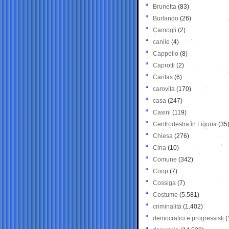
Brunetta
(83)
Burlando
(26)
Camogli
(2)
canile
(4)
Cappello
(8)
Caprotti
(2)
Caritas
(6)
carovita
(170)
casa
(247)
Casini
(119)
Centrodestra in Liguria
(35
Chiesa
(276)
Cina
(10)
Comune
(342)
Coop
(7)
Cossiga
(7)
Costume
(5.581)
criminalità
(1.402)
democratici e progressisti
(