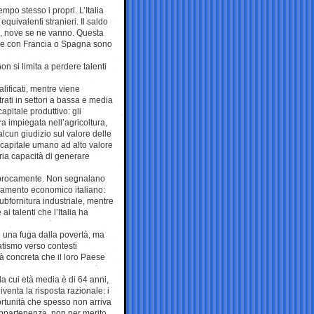
mpo stesso i propri. L’Italia
equivalenti stranieri. Il saldo
a, nove se ne vanno. Questa
renze con Francia o Spagna sono
on si limita a perdere talenti
lificati, mentre viene
rati in settori a bassa e media
apitale produttivo: gli
 impiegata nell’agricoltura,
alcun giudizio sul valore delle
 capitale umano ad alto valore
ria capacità di generare
ciprocamente. Non segnalano
onamento economico italiano:
ubfornitura industriale, mentre
i talenti che l’Italia ha
 è una fuga dalla povertà, ma
tismo verso contesti
à concreta che il loro Paese
 la cui età media è di 64 anni,
iventa la risposta razionale: i
ortunità che spesso non arriva
appartenenza, non per merito.