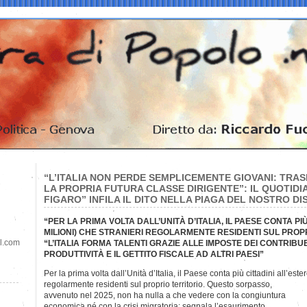
“L’ITALIA NON PERDE SEMPLICEMENTE GIOVANI: TRA
LA PROPRIA FUTURA CLASSE DIRIGENTE”: IL QUOTID
FIGARO” INFILA IL DITO NELLA PIAGA DEL NOSTRO D
“PER LA PRIMA VOLTA DALL’UNITÀ D’ITALIA, IL PAESE CONTA PIÙ
MILIONI) CHE STRANIERI REGOLARMENTE RESIDENTI SUL PROP
il.com
“L’ITALIA FORMA TALENTI GRAZIE ALLE IMPOSTE DEI CONTRIBU
PRODUTTIVITÀ E IL GETTITO FISCALE AD ALTRI PAESI”
Per la prima volta dall’Unità d’Italia, il Paese conta più cittadini all’este
regolarmente residenti sul proprio territorio. Questo sorpasso,
avvenuto nel 2025, non ha nulla a che vedere con la congiuntura
economica né con la crisi migratoria: segnala l’esaurimento