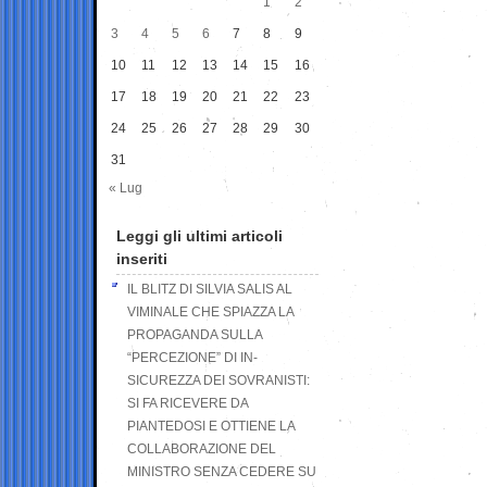
1
2
3
4
5
6
7
8
9
10
11
12
13
14
15
16
17
18
19
20
21
22
23
24
25
26
27
28
29
30
31
« Lug
Leggi gli ultimi articoli
inseriti
IL BLITZ DI SILVIA SALIS AL
VIMINALE CHE SPIAZZA LA
PROPAGANDA SULLA
“PERCEZIONE” DI IN-
SICUREZZA DEI SOVRANISTI:
SI FA RICEVERE DA
PIANTEDOSI E OTTIENE LA
COLLABORAZIONE DEL
MINISTRO SENZA CEDERE SU