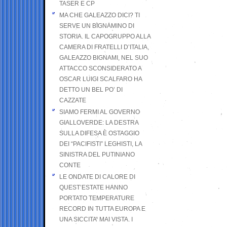
TASER E CP
MA CHE GALEAZZO DICI? TI
SERVE UN BIGNAMINO DI
STORIA. IL CAPOGRUPPO ALLA
CAMERA DI FRATELLI D’ITALIA,
GALEAZZO BIGNAMI, NEL SUO
ATTACCO SCONSIDERATO A
OSCAR LUIGI SCALFARO HA
DETTO UN BEL PO’ DI
CAZZATE
SIAMO FERMI AL GOVERNO
GIALLOVERDE: LA DESTRA
SULLA DIFESA È OSTAGGIO
DEI “PACIFISTI” LEGHISTI, LA
SINISTRA DEL PUTINIANO
CONTE
LE ONDATE DI CALORE DI
QUEST’ESTATE HANNO
PORTATO TEMPERATURE
RECORD IN TUTTA EUROPA E
UNA SICCITA’ MAI VISTA. I