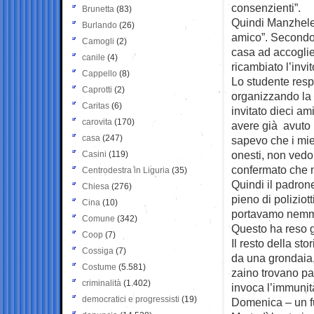
consenzienti”.
Brunetta
(83)
Quindi Manzhele
Burlando
(26)
amico”. Secondo 
Camogli
(2)
casa ad accoglie
canile
(4)
ricambiato l’invit
Cappello
(8)
Lo studente resp
Caprotti
(2)
organizzando la 
Caritas
(6)
invitato dieci am
carovita
(170)
avere già avuto 
casa
(247)
sapevo che i mie
onesti, non vedo
Casini
(119)
confermato che n
Centrodestra in Liguria
(35)
Quindi il padrone
Chiesa
(276)
pieno di polizio
Cina
(10)
portavamo nemmen
Comune
(342)
Questo ha reso gl
Coop
(7)
Il resto della st
Cossiga
(7)
da una grondaia, 
Costume
(5.581)
zaino trovano past
criminalità
(1.402)
invoca l’immunit
democratici e progressisti
(19)
Domenica – un fu