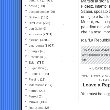
denuncia
(14.528)
Martedì la storia
Fidesz. Intanto 
destra
(573)
Szajer, sposato 
destradipopolo
(99)
un figlio e tra i
Di Pietro
(101)
Meloni, era tra i
Diritti civili
(276)
paladino dei valo
don Gallo
(9)
che ha reso impo
economia
(2.331)
(da “La Repubbli
elezioni
(3.303)
emergenza
(3.077)
This entry was posted 
Energia
(45)
any responses to this 
Esselunga
(2)
site.
Esteri
(784)
Eugenetica
(3)
«
IL CASO DEG
Europa
(1.314)
SONDAGGIO DEMOP
Fassino
(13)
ANTI-CO
Leave a Rep
federalismo
(167)
Ferrara
(21)
You must be
log
Ferretti
(6)
ferrovie
(133)
finanziaria
(325)