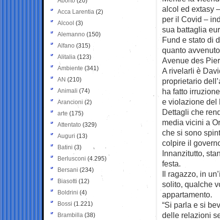
Aborto
(20)
alcol ed extasy 
Acca Larentia
(2)
per il Covid – i
Alcool
(3)
sua battaglia eu
Alemanno
(150)
Fund e stato di d
Alfano
(315)
quanto avvenuto 
Alitalia
(123)
Avenue des Pierr
Ambiente
(341)
A rivelarli è Da
AN
(210)
proprietario del
ha fatto irruzion
Animali
(74)
e violazione del
Arancioni
(2)
Dettagli che rend
arte
(175)
media vicini a O
Attentato
(329)
che si sono spint
Auguri
(13)
colpire il gover
Batini
(3)
Innanzitutto, st
Berlusconi
(4.295)
festa.
Bersani
(234)
Il ragazzo, in un
Biasotti
(12)
solito, qualche v
Boldrini
(4)
appartamento.
Bossi
(1.221)
“Si parla e si b
delle relazioni s
Brambilla
(38)