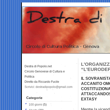
L’ORGANIZZ
Destra di Popolo.net
“L’EURODEP
Circolo Genovese di Cultura e
Politica
IL SOVRANIST
Diretto da Riccardo Fucile
ACCANITO OMO
Scrivici: destradipopolo@gmail.com
COSTITUZIONA
ATTACCANDOSI
Categorie
EXTASY
100 giorni
(5)
Mentre la vicenda