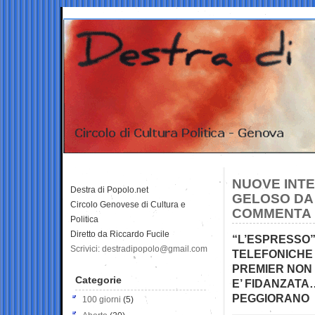
NUOVE INTE
Destra di Popolo.net
GELOSO DA 
Circolo Genovese di Cultura e
COMMENTA “
Politica
Diretto da Riccardo Fucile
“L’ESPRESSO”
Scrivici: destradipopolo@gmail.com
TELEFONICHE 
PREMIER NON L
Categorie
E’ FIDANZATA
PEGGIORANO
100 giorni
(5)