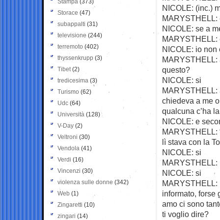
Stampa
(373)
NICOLE: (inc.) m
Storace
(47)
MARYSTHELL: è
subappalti
(31)
NICOLE: se a me
televisione
(244)
MARYSTHELL: e
terremoto
(402)
NICOLE: io non c
thyssenkrupp
(3)
MARYSTHELL: amo 
questo?
Tibet
(2)
NICOLE: si
tredicesima
(3)
MARYSTHELL: a m
Turismo
(62)
chiedeva a me o 
Udc
(64)
qualcuna c’ha la
Università
(128)
NICOLE: e secon
V-Day
(2)
MARYSTHELL: “ma
Veltroni
(30)
lì stava con la T
Vendola
(41)
NICOLE: si
Verdi
(16)
MARYSTHELL: pe
Vincenzi
(30)
NICOLE: si
violenza sulle donne
(342)
MARYSTHELL: può 
informato, forse 
Web
(1)
amo ci sono tant
Zingaretti
(10)
ti voglio dire?
zingari
(14)