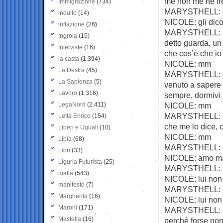
me non me ne freg
Immigrazione
(734)
MARYSTHELL: a
indulto
(14)
NICOLE: gli dico 
inflazione
(26)
MARYSTHELL: no, 
Ingroia
(15)
detto guarda, un g
Interviste
(16)
che cos’è che i
la casta
(1.394)
NICOLE: mm
La Destra
(45)
MARYSTHELL: che 
La Sapienza
(5)
venuto a sapere 
Lavoro
(1.316)
sempre, dormivi
LegaNord
(2.411)
NICOLE: mm
MARYSTHELL: lui
Letta Enrico
(154)
che me lo dice, 
Liberi e Uguali
(10)
NICOLE: mm
Libia
(68)
MARYSTHELL: ca
Libri
(33)
NICOLE: amo ma,
Liguria Futurista
(25)
MARYSTHELL: io 
mafia
(543)
NICOLE: lui non 
manifesto
(7)
MARYSTHELL: ma 
Margherita
(16)
NICOLE: lui non 
Maroni
(171)
MARYSTHELL: no a
Mastella
(16)
perchè forse non