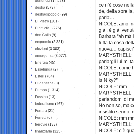
denuncia
(14.528)
ce n’è cose nell
destra
(573)
de, della sorell
destradipopolo
(99)
parla…
Di Pietro
(101)
NICOLE: amo, no 
Diritti civili
(276)
già , è già venut
don Gallo
(9)
Barbara “ah ma l’
economia
(2.331)
tutta la cosa del
nuova… capisci?
elezioni
(3.303)
MARYSTHELL: per
emergenza
(3.077)
parlargli lui mi t
Energia
(45)
NICOLE: come ha
Esselunga
(2)
MARYSTHELL: ieri
Esteri
(784)
la Niky?”
Eugenetica
(3)
NICOLE: mm
Europa
(1.314)
MARYSTHELL: m’h
Fassino
(13)
parlandomi di me,
federalismo
(167)
No non so, ma co
Ferrara
(21)
insistito senno m
NICOLE: mm m
Ferretti
(6)
MARYSTHELL: al
ferrovie
(133)
NICOLE: c’è qu
finanziaria
(325)