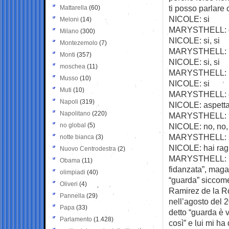
ti posso parlar
Mattarella
(60)
NICOLE: si
Meloni
(14)
MARYSTHELL: ca
Milano
(300)
NICOLE: si, si
Montezemolo
(7)
MARYSTHELL: per
Monti
(357)
NICOLE: si, si
moschea
(11)
MARYSTHELL: la 
Musso
(10)
NICOLE: si
Muti
(10)
MARYSTHELL: e lu
Napoli
(319)
NICOLE: aspetta 
Napolitano
(220)
MARYSTHELL: (to
no global
(5)
NICOLE: no, no, 
MARYSTHELL: 
notte bianca
(3)
NICOLE: hai rag
Nuovo Centrodestra
(2)
MARYSTHELL: nel 
Obama
(11)
fidanzata”, magar
olimpiadi
(40)
“guarda” siccome
Oliveri
(4)
Ramirez de la Ro
Pannella
(29)
nell’agosto del 
Papa
(33)
detto “guarda è v
Parlamento
(1.428)
così” e lui mi ha 