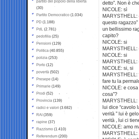
partito del popolo della libertà
detto”. Non è che
(30)
NICOLE: sì
Partito Democratico
(1.034)
MARYSTHELL: quin
questo ragazzo” 
PD
(1.188)
un bellissimo ra
PdL
(2.781)
capito?
pedofilia
(25)
NICOLE: si
Pensioni
(129)
MARYSTHELL: che
Politica
(40.855)
NICOLE: si
polizia
(253)
MARYSTHELL: cap
Porto
(12)
NICOLE: si, si
povertà
(502)
MARYSTHELL: fors
Presepe
(14)
fare tu la perma
Primarie
(149)
NICOLE: e cosa gl
Prodi
(52)
cosa”?
MARYSTHELL: dev
Provincia
(139)
lui dice “cavolo 
radici e valori
(3.682)
verità ” lui è gel
RAI
(359)
verità , lui ci tie
rapine
(37)
NICOLE: amo ma 
Razzismo
(1.410)
MARYSTHELL:
Referendum
(200)