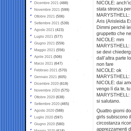
NICOLE: anch’io
Dicembre 2021
(488)
stata stronza perc
Novembre 2021
(599)
MARYSTHELL: amo 
Ottobre 2021
(506)
Aris (Arisleida E
Settembre 2021
(539)
Dimmi perchè lei
Agosto 2021
(423)
gruppetto che ne
Luglio 2021
(577)
NICOLE: mm
Giugno 2021
(559)
MARYSTHELL: capi
Maggio 2021
(556)
se devi chiederg
Aprile 2021
(506)
dall’altra parte 
Marzo 2021
(647)
non fare
NICOLE: ok
Febbraio 2021
(570)
MARYSTHELL: non
Gennaio 2021
(605)
NICOLE: dai amo 
Dicembre 2020
(619)
vengo lì da te, t
Novembre 2020
(575)
MARYSTHELL: si 
Ottobre 2020
(638)
si salutano.
Settembre 2020
(465)
Quattro giorni do
Agosto 2020
(588)
girls subiscono il
Luglio 2020
(597)
circostanza ricom
Giugno 2020
(580)
apprezzamenti d
Maggio 2020
(618)