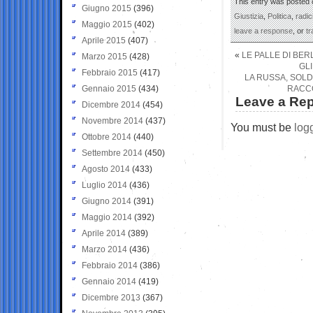
This entry was posted o
Giugno 2015
(396)
Giustizia
,
Politica
,
radic
Maggio 2015
(402)
leave a response
, or
t
Aprile 2015
(407)
«
LE PALLE DI BER
Marzo 2015
(428)
GLI
Febbraio 2015
(417)
LA RUSSA, SOLD
Gennaio 2015
(434)
RACCO
Leave a Rep
Dicembre 2014
(454)
Novembre 2014
(437)
You must be
log
Ottobre 2014
(440)
Settembre 2014
(450)
Agosto 2014
(433)
Luglio 2014
(436)
Giugno 2014
(391)
Maggio 2014
(392)
Aprile 2014
(389)
Marzo 2014
(436)
Febbraio 2014
(386)
Gennaio 2014
(419)
Dicembre 2013
(367)