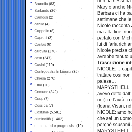
non ha nessuna i
Brunetta
(83)
Mary e anche Nic
Burlando
(26)
Barbara ci ha pa
Camogli
(2)
settimane che le
canile
(4)
Nicole racconta 
Cappello
(8)
ma alla fine, no
parlato con Mich
Caprotti
(2)
lui di farla rich
Caritas
(6)
Nicole precisa c
carovita
(170)
avrebbe tenuto u
casa
(247)
Trascrizione in
Casini
(119)
NICOLE: …capito?
Centrodestra in Liguria
(35)
trattare così no
Chiesa
(276)
palese…
Cina
(10)
MARYSTHELL: mm
Comune
(342)
avevo detto dall’
Coop
(7)
ndr) ce l’avrà c
(Ioana Visan, ndr
Cossiga
(7)
NICOLE: amo ho c
Costume
(5.581)
che sei un uomo 
criminalità
(1.402)
perchè scusami a
democratici e progressisti
(19)
MARYSTHELL: eh 