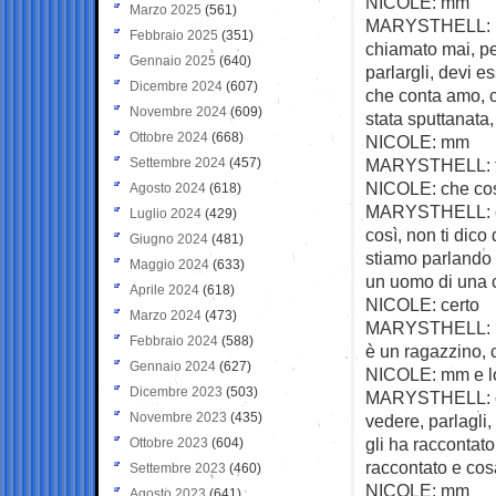
NICOLE: mm
Marzo 2025
(561)
MARYSTHELL: per
Febbraio 2025
(351)
chiamato mai, per
Gennaio 2025
(640)
parlargli, devi e
Dicembre 2024
(607)
che conta amo, ca
Novembre 2024
(609)
stata sputtanata,
Ottobre 2024
(668)
NICOLE: mm
Settembre 2024
(457)
MARYSTHELL: tan
NICOLE: che co
Agosto 2024
(618)
MARYSTHELL: eri
Luglio 2024
(429)
così, non ti dico
Giugno 2024
(481)
stiamo parlando d
Maggio 2024
(633)
un uomo di una 
Aprile 2024
(618)
NICOLE: certo
Marzo 2024
(473)
MARYSTHELL: lì n
Febbraio 2024
(588)
è un ragazzino, 
Gennaio 2024
(627)
NICOLE: mm e lo
Dicembre 2023
(503)
MARYSTHELL: capi
Novembre 2023
(435)
vedere, parlagli,
gli ha raccontato,
Ottobre 2023
(604)
raccontato e cosa
Settembre 2023
(460)
NICOLE: mm
Agosto 2023
(641)