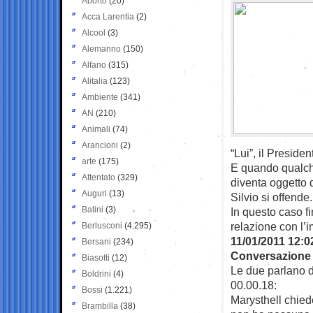
Aborto
(20)
Acca Larentia
(2)
Alcool
(3)
Alemanno
(150)
Alfano
(315)
Alitalia
(123)
Ambiente
(341)
AN
(210)
Animali
(74)
Arancioni
(2)
“Lui”, il Preside
arte
(175)
E quando qualche
Attentato
(329)
diventa oggetto 
Auguri
(13)
Silvio si offend
Batini
(3)
In questo caso f
relazione con l’
Berlusconi
(4.295)
11/01/2011 12:0
Bersani
(234)
Conversazione f
Biasotti
(12)
Le due parlano de
Boldrini
(4)
00.00.18:
Bossi
(1.221)
Marysthell chiede
Brambilla
(38)