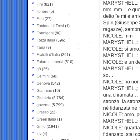
MARYSTHELL: c’è
Fini
(821)
mm, mm… e quello
fioriere
(5)
detto “e mi è a
Fitto
(27)
Spin (Giuseppe Sp
Fontana di Trevi
(1)
ragazze), sempr
Formigoni
(90)
NICOLE: mm
Forza Italia
(596)
MARYSTHELL: lui 
frana
(9)
NICOLE: sì amo, 
Fratelli d'Italia
(291)
MARYSTHELL: 
NICOLE: è un de
Futuro e Libertà
(510)
MARYSTHELL: no 
g8
(25)
so…
Gelmini
(68)
NICOLE: no non 
Genova
(542)
MARYSTHELL: per
Giannino
(10)
una chiamata… m
Giustizia
(5.784)
stronza, la stron
governo
(5.799)
nè fidanzata nè n
Grasso
(22)
NICOLE: amo, po
Green Italia
(1)
MARYSTHELL: 
Grillo
(2.941)
NICOLE: guarda io
fidanzato, stai c
Idv
(4)