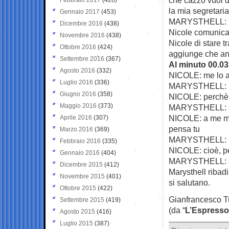
la mia segretari
Gennaio 2017
(453)
MARYSTHELL: ma
Dicembre 2016
(438)
Nicole comunica 
Novembre 2016
(438)
Nicole di stare t
Ottobre 2016
(424)
aggiunge che an
Settembre 2016
(367)
Al minuto 00.03
Agosto 2016
(332)
NICOLE: me lo a
Luglio 2016
(336)
MARYSTHELL: no,
Giugno 2016
(358)
NICOLE: perchè i
Maggio 2016
(373)
MARYSTHELL: am
NICOLE: a me mi
Aprile 2016
(307)
pensa tu
Marzo 2016
(369)
MARYSTHELL: , n
Febbraio 2016
(335)
NICOLE: cioè, p
Gennaio 2016
(404)
MARYSTHELL: an
Dicembre 2015
(412)
Marysthell ribadi
Novembre 2015
(401)
si salutano.
Ottobre 2015
(422)
Gianfrancesco T
Settembre 2015
(419)
(da “
L’Espresso
Agosto 2015
(416)
Luglio 2015
(387)