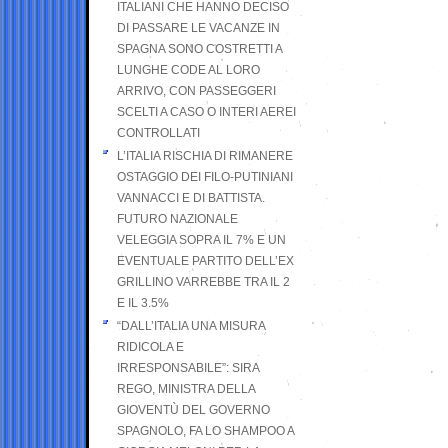
ITALIANI CHE HANNO DECISO
DI PASSARE LE VACANZE IN
SPAGNA SONO COSTRETTI A
LUNGHE CODE AL LORO
ARRIVO, CON PASSEGGERI
SCELTI A CASO O INTERI AEREI
CONTROLLATI
L’ITALIA RISCHIA DI RIMANERE
OSTAGGIO DEI FILO-PUTINIANI
VANNACCI E DI BATTISTA.
FUTURO NAZIONALE
VELEGGIA SOPRA IL 7% E UN
EVENTUALE PARTITO DELL’EX
GRILLINO VARREBBE TRA IL 2
E IL 3.5%
“DALL’ITALIA UNA MISURA
RIDICOLA E
IRRESPONSABILE”: SIRA
REGO, MINISTRA DELLA
GIOVENTÙ DEL GOVERNO
SPAGNOLO, FA LO SHAMPOO A