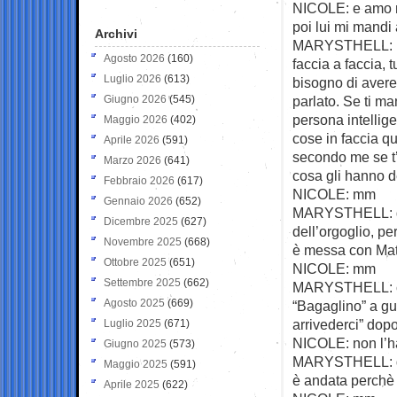
NICOLE: e amo ma
poi lui mi mandi 
Archivi
MARYSTHELL: non
Agosto 2026
(160)
faccia a faccia, 
Luglio 2026
(613)
bisogno di avere 
Giugno 2026
(545)
parlato. Se ti m
persona intellige
Maggio 2026
(402)
cose in faccia q
Aprile 2026
(591)
secondo me se t’
Marzo 2026
(641)
cosa gli hanno de
Febbraio 2026
(617)
NICOLE: mm
Gennaio 2026
(652)
MARYSTHELL: quin
Dicembre 2025
(627)
dell’orgoglio, pe
Novembre 2025
(668)
è messa con Matte
Ottobre 2025
(651)
NICOLE: mm
Settembre 2025
(662)
MARYSTHELL: cio
Agosto 2025
(669)
“Bagaglino” a gua
arrivederci” dopo
Luglio 2025
(671)
NICOLE: non l’h
Giugno 2025
(573)
MARYSTHELL: dopo
Maggio 2025
(591)
è andata perchè 
Aprile 2025
(622)