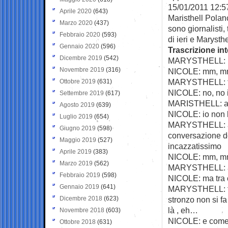
15/01/2011 12:5
Aprile 2020
(643)
Maristhell Polan
Marzo 2020
(437)
sono giornalisti,
Febbraio 2020
(593)
di ieri e Marysthe
Gennaio 2020
(596)
Trascrizione int
Dicembre 2019
(542)
MARYSTHELL: poi
Novembre 2019
(316)
NICOLE: mm, 
MARYSTHELL: ti 
Ottobre 2019
(631)
NICOLE: no, no 
Settembre 2019
(617)
MARISTHELL: 
Agosto 2019
(639)
NICOLE: io non l
Luglio 2019
(654)
MARYSTHELL: ah b
Giugno 2019
(598)
conversazione do
Maggio 2019
(527)
incazzatissimo
Aprile 2019
(383)
NICOLE: mm, m
Marzo 2019
(562)
MARYSTHELL: all
Febbraio 2019
(598)
NICOLE: ma tra 
Gennaio 2019
(641)
MARYSTHELL: tra
Dicembre 2018
(623)
stronzo non si fa 
là , eh…
Novembre 2018
(603)
NICOLE: e come 
Ottobre 2018
(631)