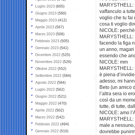
MARYSTHELL: e da 
Luglio 2023
(605)
vaffanculo a tutt
Giugno 2023
(560)
voglio che tu fai
Maggio 2023
(412)
cosa ti voglio d
Aprile 2023
(567)
NICOLE: perchè 
Marzo 2023
(506)
MARYSTHELL: amo
Febbraio 2023
(505)
facendo la figa n
Gennaio 2023
(541)
un anno, magari 
Dicembre 2022
(525)
essendo che anco
NICOLE: mm
Novembre 2022
(526)
MARYSTHELL: capi
Ottobre 2022
(552)
è piena d’invidie
Settembre 2022
(584)
adesso, mi hanno 
Agosto 2022
(584)
Beto (un amico di
Luglio 2022
(562)
l’altra sera io e
Giugno 2022
(521)
così da un mometo
Maggio 2022
(470)
tutte, di tutte, d
Aprile 2022
(502)
NICOLE: amo l’An
Marzo 2022
(542)
MARYSTHELL: io 
Febbraio 2022
(494)
male a nessuno, 
dovrebbe punirmi
Gennaio 2022
(510)