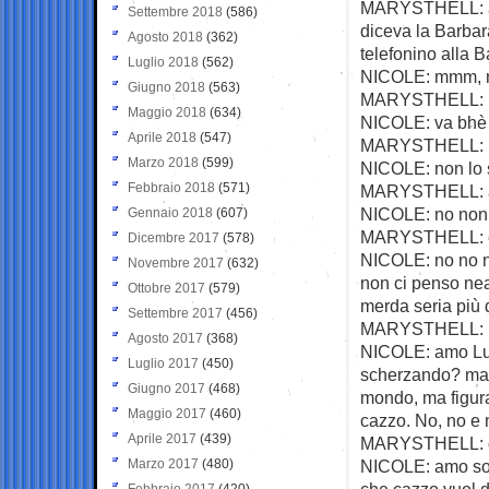
MARYSTHELL: amo
Settembre 2018
(586)
diceva la Barbar
Agosto 2018
(362)
telefonino alla B
Luglio 2018
(562)
NICOLE: mmm, m
Giugno 2018
(563)
MARYSTHELL: io 
Maggio 2018
(634)
NICOLE: va bhè 
Aprile 2018
(547)
MARYSTHELL: n
Marzo 2018
(599)
NICOLE: non lo 
Febbraio 2018
(571)
MARYSTHELL: all
NICOLE: no non 
Gennaio 2018
(607)
MARYSTHELL: ci
Dicembre 2017
(578)
NICOLE: no no no
Novembre 2017
(632)
non ci penso ne
Ottobre 2017
(579)
merda seria più d
Settembre 2017
(456)
MARYSTHELL: per
Agosto 2017
(368)
NICOLE: amo Lui 
Luglio 2017
(450)
scherzando? ma 
Giugno 2017
(468)
mondo, ma figura
Maggio 2017
(460)
cazzo. No, no e 
Aprile 2017
(439)
MARYSTHELL: d
Marzo 2017
(480)
NICOLE: amo sono
che cazzo vuol di
Febbraio 2017
(420)