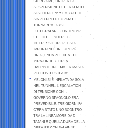
GIORGIA MELONI PER LA
SOSPENSIONE DEL TRATTATO
SI SCHENGEN: “SEMBRA CHE
SIA PIÙ PREOCCUPATA DI
TORNARE A FARSI
FOTOGRAFARE CON TRUMP
CHE DI DIFENDERE GLI
INTERESSI EUROPEI. STA
IMPORTANDO IN EUROPA
UN’AGENDA POLITICA CHE
MIRA A INDEBOLIRLA
DALL’INTERNO. MA È RIMASTA
PIUTTOSTO ISOLATA”
MELONI SI È INFILATA DA SOLA
NEL TUNNEL. L’ESCALATION
DI TENSIONE CON IL
GOVERNO SPAGNOLO ERA
PREVEDIBILE: TRE GIORNI FA
C’ERA STATO UNO SCONTRO
TRA LA LINEA MORBIDA DI
TAJANI E QUELLA DURA DELLA
PREMIER CON SALVINI E