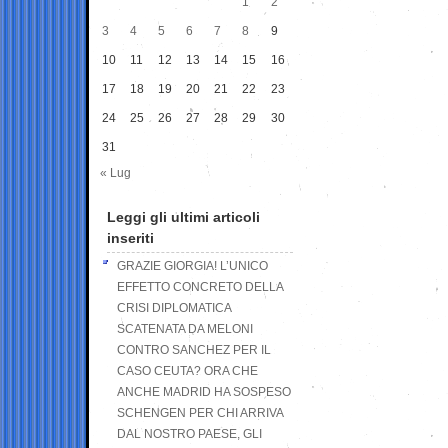
1
2
3
4
5
6
7
8
9
10
11
12
13
14
15
16
17
18
19
20
21
22
23
24
25
26
27
28
29
30
31
« Lug
Leggi gli ultimi articoli
inseriti
GRAZIE GIORGIA! L’UNICO
EFFETTO CONCRETO DELLA
CRISI DIPLOMATICA
SCATENATA DA MELONI
CONTRO SANCHEZ PER IL
CASO CEUTA? ORA CHE
ANCHE MADRID HA SOSPESO
SCHENGEN PER CHI ARRIVA
DAL NOSTRO PAESE, GLI