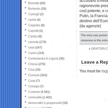
accusano Emmanue
Brunetta
(83)
ragionevole pres
Burlando
(26)
così potente, e 
Camogli
(2)
Putin, la Francia
canile
(4)
destino dell’Eur
Cappello
(8)
(da agenzie)
Caprotti
(2)
This entry was posted o
Caritas
(6)
responses to this entr
carovita
(170)
casa
(247)
«
GRATTERI C
Casini
(119)
Centrodestra in Liguria
(35)
Leave a Rep
Chiesa
(276)
Cina
(10)
You must be
log
Comune
(342)
Coop
(7)
Cossiga
(7)
Costume
(5.581)
criminalità
(1.402)
democratici e progressisti
(19)