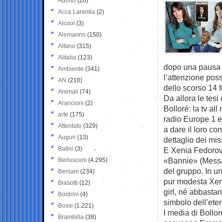
Aborto
(20)
Acca Larentia
(2)
Alcool
(3)
Alemanno
(150)
Alfano
(315)
Alitalia
(123)
dopo una pausa di
Ambiente
(341)
l’attenzione pos
AN
(210)
dello scorso 14 
Animali
(74)
Da allora le tes
Arancioni
(2)
Bolloré: la tv a
arte
(175)
radio Europe 1 e
Attentato
(329)
a dare il loro co
Auguri
(13)
dettaglio dei mis
Batini
(3)
E Xenia Fedorova
«Bannie» (Messa 
Berlusconi
(4.295)
del gruppo. In u
Bersani
(234)
pur modesta Xen
Biasotti
(12)
girl, né abbasta
Boldrini
(4)
simbolo dell’ete
Bossi
(1.221)
I media di Bollor
Brambilla
(38)