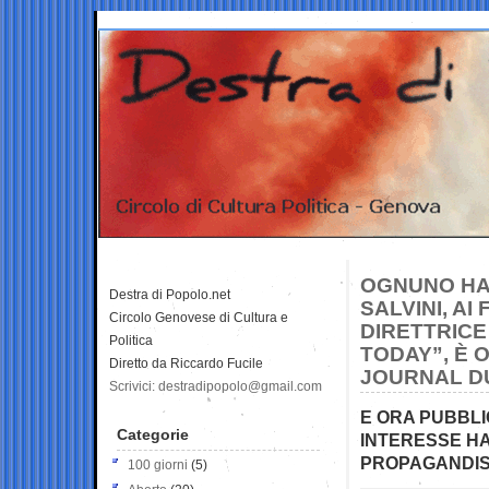
OGNUNO HA I
Destra di Popolo.net
SALVINI, AI
Circolo Genovese di Cultura e
DIRETTRICE
Politica
TODAY”, È 
Diretto da Riccardo Fucile
JOURNAL DU
Scrivici: destradipopolo@gmail.com
E ORA PUBBLI
Categorie
INTERESSE HA
PROPAGANDIS
100 giorni
(5)