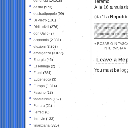
denuncia
(14.528)
Teramo.
Alle 16 tumulazi
destra
(573)
destradipopolo
(99)
(da “
La Repubbl
Di Pietro
(101)
Diritti civili
(276)
This entry was posted 
don Gallo
(9)
responses to this entr
economia
(2.331)
«
ROSARIO IN TASCA
elezioni
(3.303)
INTERVISTA A 
emergenza
(3.077)
Leave a Rep
Energia
(45)
Esselunga
(2)
You must be
log
Esteri
(784)
Eugenetica
(3)
Europa
(1.314)
Fassino
(13)
federalismo
(167)
Ferrara
(21)
Ferretti
(6)
ferrovie
(133)
finanziaria
(325)