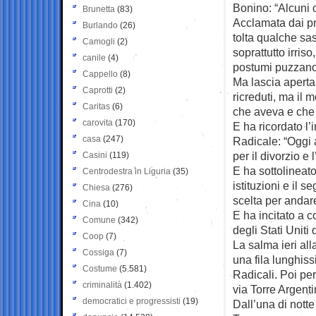
Bonino: “Alcuni 
Brunetta
(83)
Acclamata dai pr
Burlando
(26)
tolta qualche sas
Camogli
(2)
soprattutto irri
canile
(4)
postumi puzzano 
Cappello
(8)
Ma lascia aperta 
Caprotti
(2)
ricreduti, ma il 
Caritas
(6)
che aveva e che
carovita
(170)
E ha ricordato l’
casa
(247)
Radicale: “Oggi 
per il divorzio e
Casini
(119)
E ha sottolineato
Centrodestra in Liguria
(35)
istituzioni e il 
Chiesa
(276)
scelta per andare
Cina
(10)
E ha incitato a c
Comune
(342)
degli Stati Uniti
Coop
(7)
La salma ieri al
Cossiga
(7)
una fila lunghiss
Costume
(5.581)
Radicali. Poi per
criminalità
(1.402)
via Torre Argent
democratici e progressisti
(19)
Dall’una di nott