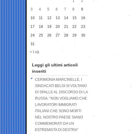
1
2
3
4
5
6
7
8
9
10
11
12
13
14
15
16
17
18
19
20
21
22
23
24
25
26
27
28
29
30
31
« Lug
Leggi gli ultimi articoli
inseriti
CERIMONIA MARCINELLE, I
SINDACATI BELGI SI VOLTANO
DI SPALLE AL DISCORSO DI LA
RUSSA: “NON VOGLIAMO CHE
LAVORATORI IMMIGRATI
ITALIANI CHE SONO MORTI
NEL NOSTRO PAESE SIANO
COMMEMORATI DA UN
ESTREMISTA DI DESTRA”