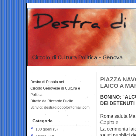
PIAZZA NAV
Destra di Popolo.net
LAICO A MA
Circolo Genovese di Cultura e
Politica
BONINO: “ALC
Diretto da Riccardo Fucile
DEI DETENUTI 
Scrivici: destradipopolo@gmail.com
Roma saluta Marc
Categorie
Capitale.
La cerimonia lai
100 giorni
(5)
saluti pubblici de