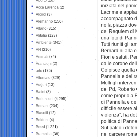
Aborto
(20)
iniziata nel pri
Acca Larentia
(2)
Lacrime e applaus
Alcool
(3)
accompagnato da
Alemanno
(150)
nella piazza dov
Alfano
(315)
del Requiem di 
Alitalia
(123)
una foto di Panne
Ambiente
(341)
Tutti riuniti gli
AN
(210)
Bernardini alla 
Fiori e saluti. Pe
Animali
(74)
dalle corone dell
Arancioni
(2)
Colpisce quella d
arte
(175)
Pannella e dei rad
Attentato
(329)
Molti gli interve
Auguri
(13)
del Pd, Roberto G
Batini
(3)
come proprio a P
Berlusconi
(4.295)
di Pannella e de
Bersani
(234)
difficile essere 
Biasotti
(12)
violenza”, ha de
Boldrini
(4)
politica di Panne
Bossi
(1.221)
Sul palco i dete
nel carcere romano
Brambilla
(38)