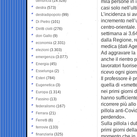
denuncia
(14.528)
mila persone in 
casi solo nell’ul
destra
(573)
L’incidenza si av
destradipopolo
(99)
incremento nell’
Di Pietro
(101)
centro-orientale.
Diritti civili
(276)
settimana ai 3.64
don Gallo
(9)
dalla Regione, re
economia
(2.331)
medica (dati Age
elezioni
(3.303)
Ad aggravare la 
emergenza
(3.077)
anche il rientro 
Energia
(45)
lavoratori fuori
Esselunga
(2)
ricevo ogni giorn
Il professore è 
Esteri
(784)
quella di «smette
Eugenetica
(3)
nei primi giorni 
Europa
(1.314)
hanno sufficiente
Fassino
(13)
ricorrere più all
federalismo
(167)
pillola anti-Cov
Ferrara
(21)
perdendo».
Ferretti
(6)
Sulla pillola i d
ferrovie
(133)
primi giorni dell
finanziaria
(325)
momento che in o