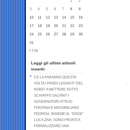
1
2
3
4
5
6
7
8
9
10
11
12
13
14
15
16
17
18
19
20
21
22
23
24
25
26
27
28
29
30
31
« Lug
Leggi gli ultimi articoli
inseriti
CE LA FARANNO QUESTA
VOLTA I PAVIDI LEGHISTI “DEL
NORD” A METTERE SOTTO
SCHIAFFO SALVINI? I
GOVERNATORI ATTILIO
FONTANA E MASSIMILIANO
FEDRIGA, INSIEME AL “DOGE”
LUCA ZAIA, SONO PRONTI A
FORMALIZZARE UNA