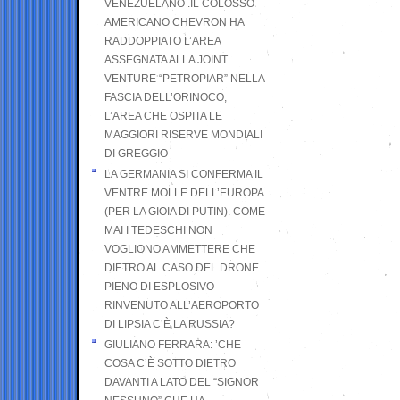
VENEZUELANO .IL COLOSSO
AMERICANO CHEVRON HA
RADDOPPIATO L’AREA
ASSEGNATA ALLA JOINT
VENTURE “PETROPIAR” NELLA
FASCIA DELL’ORINOCO,
L’AREA CHE OSPITA LE
MAGGIORI RISERVE MONDIALI
DI GREGGIO
LA GERMANIA SI CONFERMA IL
VENTRE MOLLE DELL’EUROPA
(PER LA GIOIA DI PUTIN). COME
MAI I TEDESCHI NON
VOGLIONO AMMETTERE CHE
DIETRO AL CASO DEL DRONE
PIENO DI ESPLOSIVO
RINVENUTO ALL’AEROPORTO
DI LIPSIA C’È LA RUSSIA?
GIULIANO FERRARA: ’CHE
COSA C’È SOTTO DIETRO
DAVANTI A LATO DEL “SIGNOR