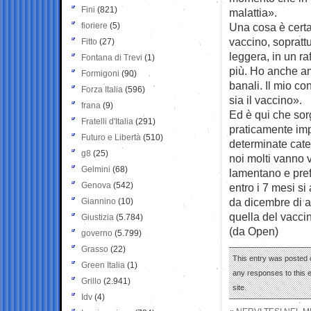
Fini
(821)
malattia».
fioriere
(5)
Una cosa è certa
vaccino, soprattu
Fitto
(27)
leggera, in un ra
Fontana di Trevi
(1)
più. Ho anche ami
Formigoni
(90)
banali. Il mio co
Forza Italia
(596)
sia il vaccino».
frana
(9)
Ed è qui che sorg
Fratelli d'Italia
(291)
praticamente imp
Futuro e Libertà
(510)
determinate cate
g8
(25)
noi molti vanno v
Gelmini
(68)
lamentano e pref
Genova
(542)
entro i 7 mesi si
da dicembre di a
Giannino
(10)
quella del vaccin
Giustizia
(5.784)
(da Open)
governo
(5.799)
Grasso
(22)
This entry was posted 
Green Italia
(1)
any responses to this 
Grillo
(2.941)
site.
Idv
(4)