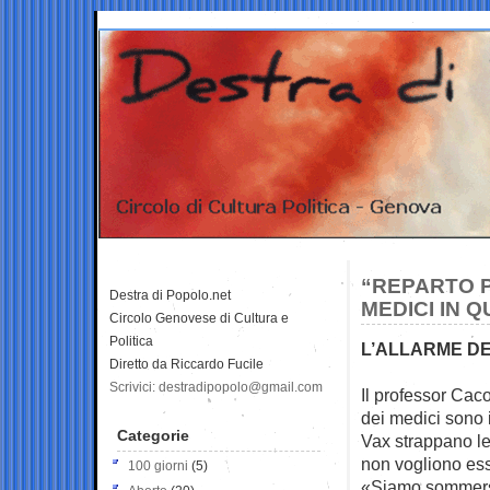
“REPARTO P
Destra di Popolo.net
MEDICI IN 
Circolo Genovese di Cultura e
Politica
L’ALLARME DE
Diretto da Riccardo Fucile
Scrivici: destradipopolo@gmail.com
Il professor Cac
dei
medici sono 
Categorie
Vax strappano le 
non vogliono ess
100 giorni
(5)
«Siamo sommersi,