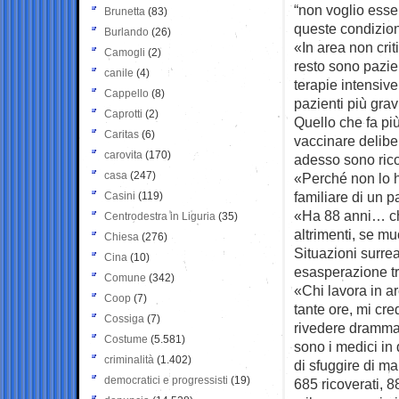
“non voglio esse
Brunetta
(83)
queste condizion
Burlando
(26)
«In area non crit
Camogli
(2)
resto sono pazie
canile
(4)
terapie intensiv
Cappello
(8)
pazienti più gravi
Caprotti
(2)
Quello che fa più
Caritas
(6)
vaccinare delibe
carovita
(170)
adesso sono ricov
casa
(247)
«Perché non lo 
familiare di un 
Casini
(119)
«Ha 88 anni… che
Centrodestra in Liguria
(35)
altrimenti, se mu
Chiesa
(276)
Situazioni surrea
Cina
(10)
esasperazione tra
Comune
(342)
«Chi lavora in ar
Coop
(7)
tante ore, mi cre
Cossiga
(7)
rivedere drammati
Costume
(5.581)
sono i medici in
criminalità
(1.402)
di sfuggire di ma
democratici e progressisti
(19)
685 ricoverati, 8