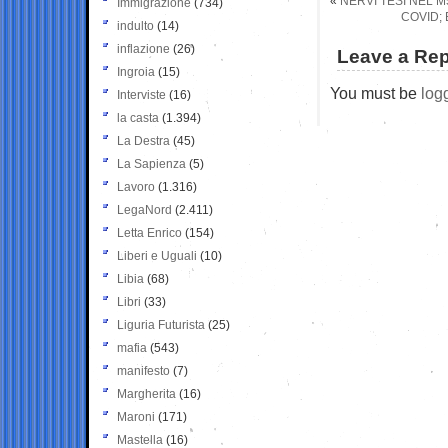
«
NERVI TESI NEL 
Immigrazione
(734)
COVID; 
indulto
(14)
inflazione
(26)
Leave a Rep
Ingroia
(15)
You must be
log
Interviste
(16)
la casta
(1.394)
La Destra
(45)
La Sapienza
(5)
Lavoro
(1.316)
LegaNord
(2.411)
Letta Enrico
(154)
Liberi e Uguali
(10)
Libia
(68)
Libri
(33)
Liguria Futurista
(25)
mafia
(543)
manifesto
(7)
Margherita
(16)
Maroni
(171)
Mastella
(16)