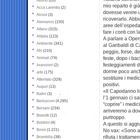
Aborto
(20)
mio reparto è gi
Acca Larentia
(2)
dovesse venire u
Alcool
(3)
ricoverarlo. Abb
Alemanno
(150)
aree dell’osped
Alfano
(315)
fare i conti con
Alitalia
(123)
A parlare a Open 
Ambiente
(341)
al Garibaldi di C
AN
(210)
peggio, forse, d
feste, dopo i baci
Animali
(74)
festeggiamenti d
Arancioni
(2)
dorme poco anche
arte
(175)
sostituire i medic
Attentato
(329)
positivi.
Auguri
(13)
«Il Capodanno lo 
Batini
(3)
l’1 gennaio ci s
Berlusconi
(4.295)
“coprire” i medi
Bersani
(234)
arriveremo a dove
Biasotti
(12)
purtroppo.
Boldrini
(4)
A questo si aggi
Bossi
(1.221)
No vax: «Sono ag
rifiuta i trattam
Brambilla
(38)