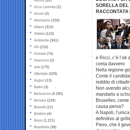
Aborto
(20)
SORELLA DEL 
Acca Larentia
(2)
RACCONTATA 
Alcool
(3)
Alemanno
(150)
Alfano
(315)
Alitalia
(123)
Ambiente
(341)
AN
(210)
Animali
(74)
e Ricci, c’è l’o
Arancioni
(2)
conta davvero
arte
(175)
Nella regione gov
Attentato
(329)
Conte il candidat
Auguri
(13)
reddito di cittad
Batini
(3)
Non avendo alcun
mandarlo a schian
Berlusconi
(4.295)
Bruxelles, come 
Bersani
(234)
causa persa?
Biasotti
(12)
A Napoli, l’unic
Boldrini
(4)
definitivo al gril
Bossi
(1.221)
Piero, che il go
Brambilla
(38)