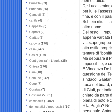
democratico.
Brunetta
(83)
De Luca senior, 
Burlando
(26)
per lui e l’asses
Camogli
(2)
fine, e con il p
canile
(4)
Schlein rifiuti: 
Cappello
(8)
altro nome.
Del resto, il repu
Caprotti
(2)
appena varcata l
Caritas
(6)
vicecapogruppo a
carovita
(170)
atto ostile prop
casa
(247)
tentare di “bonifi
Casini
(119)
Ma depurare il P
Centrodestra in Liguria
(35)
impossibile, è c
Chiesa
(276)
E Vincenzo De Lu
Cina
(10)
questione del Tea
Comune
(342)
sindaco, Gaetano
Coop
(7)
Luca nel board, d
di Giuli, per in
Cossiga
(7)
chiaro da parte de
Costume
(5.581)
piena di botole c
criminalità
(1.402)
E la Puglia? Nel 
democratici e progressisti
(19)
personale. Anton