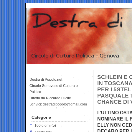
SCHLEIN E
Destra di Popolo.net
IN TOSCANA
Circolo Genovese di Cultura e
PER I 5STE
Politica
PASQUALE T
Diretto da Riccardo Fucile
CHANCE DI 
Scrivici: destradipopolo@gmail.com
L’ULTIMO OST
Categorie
NOMINARE IL 
ELLY NON CED
100 giorni
(5)
DECARO PER L