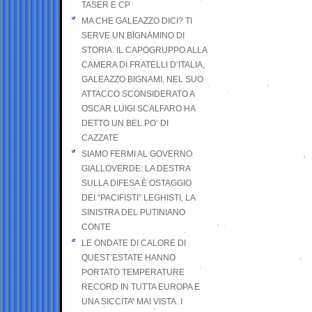
TASER E CP
MA CHE GALEAZZO DICI? TI
SERVE UN BIGNAMINO DI
STORIA. IL CAPOGRUPPO ALLA
CAMERA DI FRATELLI D’ITALIA,
GALEAZZO BIGNAMI, NEL SUO
ATTACCO SCONSIDERATO A
OSCAR LUIGI SCALFARO HA
DETTO UN BEL PO’ DI
CAZZATE
SIAMO FERMI AL GOVERNO
GIALLOVERDE: LA DESTRA
SULLA DIFESA È OSTAGGIO
DEI “PACIFISTI” LEGHISTI, LA
SINISTRA DEL PUTINIANO
CONTE
LE ONDATE DI CALORE DI
QUEST’ESTATE HANNO
PORTATO TEMPERATURE
RECORD IN TUTTA EUROPA E
UNA SICCITA’ MAI VISTA. I