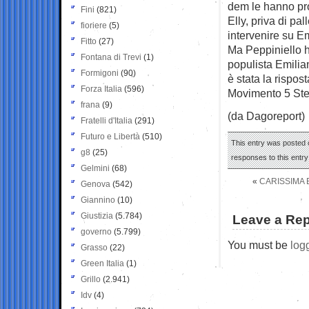
dem le hanno pro
Fini
(821)
Elly, priva di p
fioriere
(5)
intervenire su E
Fitto
(27)
Ma Peppiniello h
Fontana di Trevi
(1)
populista Emiliano
Formigoni
(90)
è stata la rispost
Forza Italia
(596)
Movimento 5 Stel
frana
(9)
(da Dagoreport)
Fratelli d'Italia
(291)
Futuro e Libertà
(510)
This entry was posted o
g8
(25)
responses to this entr
Gelmini
(68)
«
CARISSIMA E
Genova
(542)
Giannino
(10)
Giustizia
(5.784)
Leave a Rep
governo
(5.799)
You must be
log
Grasso
(22)
Green Italia
(1)
Grillo
(2.941)
Idv
(4)