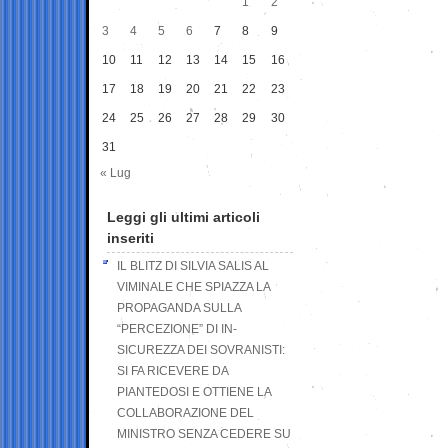
1
2
3
4
5
6
7
8
9
10
11
12
13
14
15
16
17
18
19
20
21
22
23
24
25
26
27
28
29
30
31
« Lug
Leggi gli ultimi articoli
inseriti
IL BLITZ DI SILVIA SALIS AL
VIMINALE CHE SPIAZZA LA
PROPAGANDA SULLA
“PERCEZIONE” DI IN-
SICUREZZA DEI SOVRANISTI:
SI FA RICEVERE DA
PIANTEDOSI E OTTIENE LA
COLLABORAZIONE DEL
MINISTRO SENZA CEDERE SU