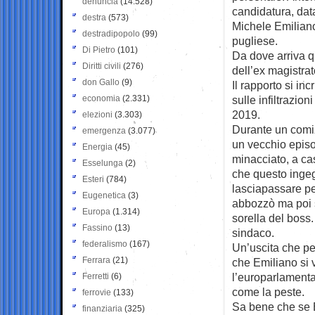
denuncia
(14.528)
candidatura, data
destra
(573)
Michele Emiliano,
destradipopolo
(99)
pugliese.
Di Pietro
(101)
Da dove arriva qu
Diritti civili
(276)
dell’ex magistrat
don Gallo
(9)
Il rapporto si in
economia
(2.331)
sulle infiltrazio
2019.
elezioni
(3.303)
Durante un comiz
emergenza
(3.077)
un vecchio epis
Energia
(45)
minacciato, a cas
Esselunga
(2)
che questo ingeg
Esteri
(784)
lasciapassare per
Eugenetica
(3)
abbozzò ma poi s
Europa
(1.314)
sorella del boss
Fassino
(13)
sindaco.
federalismo
(167)
Un’uscita che pe
Ferrara
(21)
che Emiliano si v
l’europarlamentar
Ferretti
(6)
come la peste.
ferrovie
(133)
Sa bene che se Em
finanziaria
(325)