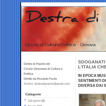
SDOGANATI 
Destra di Popolo.net
L’ITALIA CH
Circolo Genovese di Cultura e
Politica
IN EPOCA MUS
Diretto da Riccardo Fucile
SENTIMENTI D
Scrivici: destradipopolo@gmail.com
DIVERSA DAI 
Categorie
100 giorni
(5)