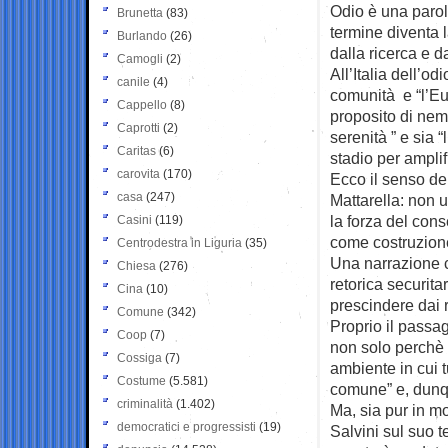
Odio è una parol
Brunetta
(83)
termine diventa l
Burlando
(26)
dalla ricerca e d
Camogli
(2)
All’Italia dell’o
canile
(4)
comunità e “l’Eur
Cappello
(8)
proposito di nem
Caprotti
(2)
serenità ” e sia 
Caritas
(6)
stadio per amplif
carovita
(170)
Ecco il senso del
casa
(247)
Mattarella: non 
la forza del con
Casini
(119)
come costruzion
Centrodestra in Liguria
(35)
Una narrazione ch
Chiesa
(276)
retorica securit
Cina
(10)
prescindere dai ri
Comune
(342)
Proprio il passag
Coop
(7)
non solo perchè i
Cossiga
(7)
ambiente in cui tu
Costume
(5.581)
comune” e, dunqu
criminalità
(1.402)
Ma, sia pur in mo
democratici e progressisti
(19)
Salvini sul suo 