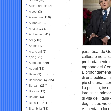
Aborto
(20)
Acca Larentia
(2)
Alcool
(3)
Alemanno
(150)
Alfano
(315)
Alitalia
(123)
Ambiente
(341)
AN
(210)
Animali
(74)
parafrasando Gobe
Arancioni
(2)
cultura e nella su
arte
(175)
profondamente di
Attentato
(329)
rapporto del Cen
Auguri
(13)
E profondamente 
Batini
(3)
di una politica mu
Berlusconi
(4.295)
più che una riso
Bersani
(234)
La politica, inso
Biasotti
(12)
loro istinti prim
Boldrini
(4)
di vita dell’Ital
Bossi
(1.221)
degli ultras violen
Alimentano focola
Brambilla
(38)