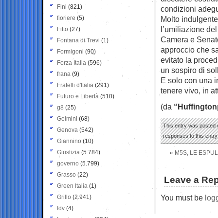
Fini
(821)
condizioni adegu
fioriere
(5)
Molto indulgente
l’umiliazione de
Fitto
(27)
Camera e Senato 
Fontana di Trevi
(1)
approccio che sa
Formigoni
(90)
evitato la proced
Forza Italia
(596)
un sospiro di so
frana
(9)
E solo con una in
Fratelli d'Italia
(291)
tenere vivo, in a
Futuro e Libertà
(510)
(da
“Huffington
g8
(25)
Gelmini
(68)
This entry was posted o
Genova
(542)
responses to this entr
Giannino
(10)
Giustizia
(5.784)
«
M5S, LE ESPUL
governo
(5.799)
Grasso
(22)
Leave a Rep
Green Italia
(1)
You must be
log
Grillo
(2.941)
Idv
(4)