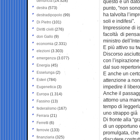
denuncia
(14.528)
questo è un dato 
punto, “non sono
destra
(573)
ha talvolta l’imp
destradipopolo
(99)
soli e indifesi”.
Di Pietro
(101)
Impressione di is
Diritti civili
(276)
facoltà di pensa
don Gallo
(9)
ministro dell’In
economia
(2.331)
E più attivo su t
elezioni
(3.303)
Discorso asciutto
emergenza
(3.077)
con l’ispirazion
Energia
(45)
dal suo repertori
Esselunga
(2)
E anche un certo
attenzione a non
Esteri
(784)
impedire il liber
Eugenetica
(3)
Anche il passaggi
Europa
(1.314)
attorno una mano
Fassino
(13)
tempo di leggerla
federalismo
(167)
uno strappo già
Ferrara
(21)
Di fronte alla 
Ferretti
(6)
di un opportuno 
ferrovie
(133)
promulgata, che 
finanziaria
(325)
discutere costru