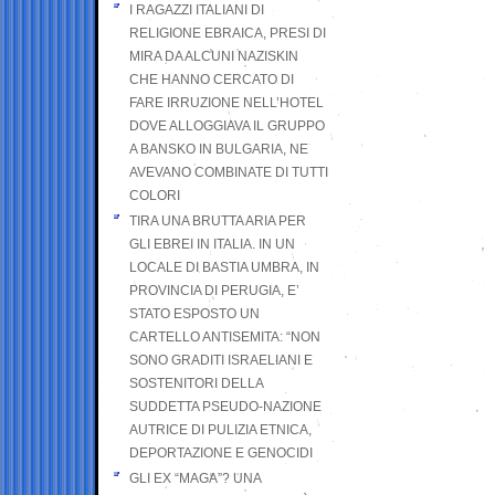
I RAGAZZI ITALIANI DI
RELIGIONE EBRAICA, PRESI DI
MIRA DA ALCUNI NAZISKIN
CHE HANNO CERCATO DI
FARE IRRUZIONE NELL’HOTEL
DOVE ALLOGGIAVA IL GRUPPO
A BANSKO IN BULGARIA, NE
AVEVANO COMBINATE DI TUTTI
COLORI
TIRA UNA BRUTTA ARIA PER
GLI EBREI IN ITALIA. IN UN
LOCALE DI BASTIA UMBRA, IN
PROVINCIA DI PERUGIA, E’
STATO ESPOSTO UN
CARTELLO ANTISEMITA: “NON
SONO GRADITI ISRAELIANI E
SOSTENITORI DELLA
SUDDETTA PSEUDO-NAZIONE
AUTRICE DI PULIZIA ETNICA,
DEPORTAZIONE E GENOCIDI
GLI EX “MAGA”? UNA