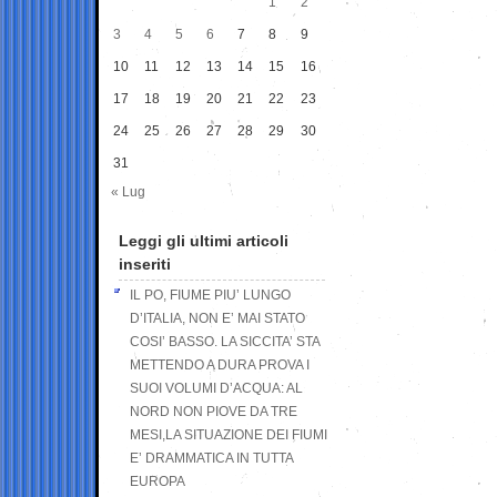
1
2
3
4
5
6
7
8
9
10
11
12
13
14
15
16
17
18
19
20
21
22
23
24
25
26
27
28
29
30
31
« Lug
Leggi gli ultimi articoli
inseriti
IL PO, FIUME PIU’ LUNGO
D’ITALIA, NON E’ MAI STATO
COSI’ BASSO. LA SICCITA’ STA
METTENDO A DURA PROVA I
SUOI VOLUMI D’ACQUA: AL
NORD NON PIOVE DA TRE
MESI,LA SITUAZIONE DEI FIUMI
E’ DRAMMATICA IN TUTTA
EUROPA