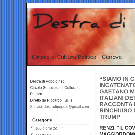
“SIAMO IN 
Destra di Popolo.net
INCATENATO
Circolo Genovese di Cultura e
GAETANO MI
Politica
ITALIANI D
Diretto da Riccardo Fucile
RACCONTA L
Scrivici: destradipopolo@gmail.com
RINCHIUSO 
TRUMP
Categorie
RENZI: “IL GO
100 giorni
(5)
MAGGIORDOMO 