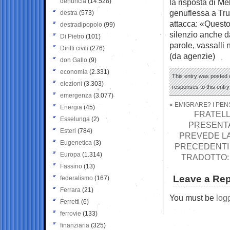
denuncia
(14.528)
la risposta di Mel
genuflessa a Tru
destra
(573)
attacca: «Quest
destradipopolo
(99)
silenzio anche da
Di Pietro
(101)
parole, vassalli n
Diritti civili
(276)
(da agenzie)
don Gallo
(9)
economia
(2.331)
This entry was posted o
elezioni
(3.303)
responses to this entr
emergenza
(3.077)
«
EMIGRARE? I PEN
Energia
(45)
FRATELLI
Esselunga
(2)
PRESENTA
Esteri
(784)
PREVEDE LA
Eugenetica
(3)
PRECEDENTI 
Europa
(1.314)
TRADOTTO: 
Fassino
(13)
Leave a Rep
federalismo
(167)
Ferrara
(21)
You must be
log
Ferretti
(6)
ferrovie
(133)
finanziaria
(325)