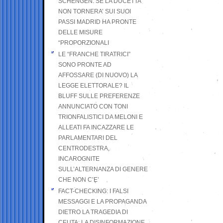
SCHENGEN. SE LA DUCETTA
NON TORNERA’ SUI SUOI
PASSI MADRID HA PRONTE
DELLE MISURE
“PROPORZIONALI
LE “FRANCHE TIRATRICI”
SONO PRONTE AD
AFFOSSARE (DI NUOVO) LA
LEGGE ELETTORALE? IL
BLUFF SULLE PREFERENZE
ANNUNCIATO CON TONI
TRIONFALISTICI DA MELONI E
ALLEATI FA INCAZZARE LE
PARLAMENTARI DEL
CENTRODESTRA,
INCAROGNITE
SULL’ALTERNANZA DI GENERE
CHE NON C’E’
FACT-CHECKING: I FALSI
MESSAGGI E LA PROPAGANDA
DIETRO LA TRAGEDIA DI
CEUTA: LA DISINFORMAZIONE