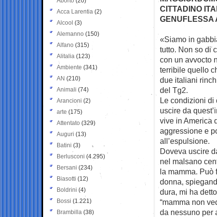
Aborto
(20)
CITTADINO ITA
Acca Larentia
(2)
GENUFLESSA 
Alcool
(3)
Alemanno
(150)
«Siamo in gabbia
Alfano
(315)
tutto. Non so
di 
Alitalia
(123)
con un avvocto n
Ambiente
(341)
terribile quello
AN
(210)
due italiani rinch
del Tg2.
Animali
(74)
Le condizioni di 
Arancioni
(2)
uscire da quest’
arte
(175)
vive in America 
Attentato
(329)
aggressione e po
Auguri
(13)
all’espulsione.
Batini
(3)
Doveva uscire dal
Berlusconi
(4.295)
nel malsano cen
Bersani
(234)
la mamma. Può fa
Biasotti
(12)
donna, spiegando
Boldrini
(4)
dura, mi ha detto
Bossi
(1.221)
“mamma non vedo 
da nessuno per a
Brambilla
(38)