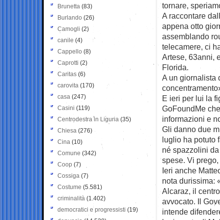
tornare, speriam
Brunetta
(83)
A raccontare dall’
Burlando
(26)
appena otto giorn
Camogli
(2)
assemblando roul
canile
(4)
telecamere, ci ha
Cappello
(8)
Artese, 63anni, e
Caprotti
(2)
Florida.
Caritas
(6)
A un giornalista
carovita
(170)
concentramento
casa
(247)
E ieri per lui la
GoFoundMe che h
Casini
(119)
informazioni e no
Centrodestra in Liguria
(35)
Gli danno due mis
Chiesa
(276)
luglio ha potuto 
Cina
(10)
né spazzolini da 
Comune
(342)
spese. Vi prego,
Coop
(7)
Ieri anche Matteo
Cossiga
(7)
nota durissima: «
Costume
(5.581)
Alcaraz, il cent
criminalità
(1.402)
avvocato. Il Gov
democratici e progressisti
(19)
intende difendere