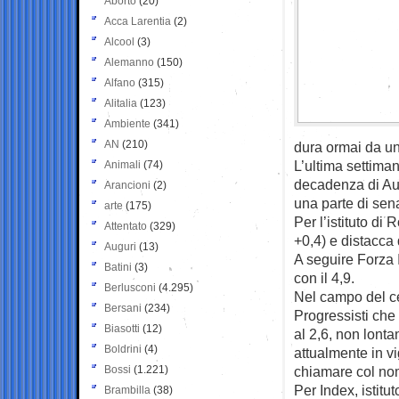
Aborto
(20)
Acca Larentia
(2)
Alcool
(3)
Alemanno
(150)
Alfano
(315)
Alitalia
(123)
Ambiente
(341)
AN
(210)
dura ormai da un
L’ultima settiman
Animali
(74)
decadenza di Aug
Arancioni
(2)
una parte di sena
arte
(175)
Per l’istituto di
Attentato
(329)
+0,4) e distacca 
Auguri
(13)
A seguire Forza It
Batini
(3)
con il 4,9.
Berlusconi
(4.295)
Nel campo del ce
Bersani
(234)
Progressisti che 
Biasotti
(12)
al 2,6, non lonta
Boldrini
(4)
attualmente in v
Bossi
(1.221)
chiamare col nom
Per Index, istitu
Brambilla
(38)