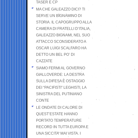
TASER E CP
MA CHE GALEAZZO DICI? TI
SERVE UN BIGNAMINO DI
STORIA. IL CAPOGRUPPO ALLA
CAMERA DI FRATELLI D’ITALIA,
GALEAZZO BIGNAMI, NEL SUO
ATTACCO SCONSIDERATO A
OSCAR LUIGI SCALFARO HA
DETTO UN BEL PO’ DI
CAZZATE
SIAMO FERMI AL GOVERNO
GIALLOVERDE: LA DESTRA
SULLA DIFESA È OSTAGGIO
DEI “PACIFISTI” LEGHISTI, LA
SINISTRA DEL PUTINIANO
CONTE
LE ONDATE DI CALORE DI
QUEST’ESTATE HANNO
PORTATO TEMPERATURE
RECORD IN TUTTA EUROPA E
UNA SICCITA’ MAI VISTA. I