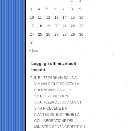
1
2
3
4
5
6
7
8
9
10
11
12
13
14
15
16
17
18
19
20
21
22
23
24
25
26
27
28
29
30
31
« Lug
Leggi gli ultimi articoli
inseriti
IL BLITZ DI SILVIA SALIS AL
VIMINALE CHE SPIAZZA LA
PROPAGANDA SULLA
“PERCEZIONE” DI IN-
SICUREZZA DEI SOVRANISTI:
SI FA RICEVERE DA
PIANTEDOSI E OTTIENE LA
COLLABORAZIONE DEL
MINISTRO SENZA CEDERE SU