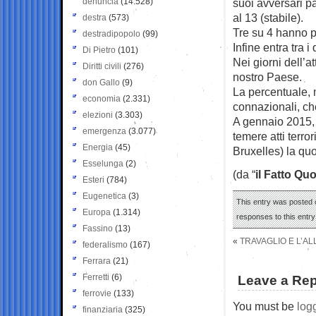
denuncia
(14.528)
suoi avversari pa
al 13 (stabile).
destra
(573)
Tre su 4 hanno p
destradipopolo
(99)
Infine entra tra i
Di Pietro
(101)
Nei giorni dell’at
Diritti civili
(276)
nostro Paese.
don Gallo
(9)
La percentuale, m
economia
(2.331)
connazionali, che
elezioni
(3.303)
A gennaio 2015, 
emergenza
(3.077)
temere atti terror
Energia
(45)
Bruxelles) la qu
Esselunga
(2)
(da “
il Fatto Qu
Esteri
(784)
Eugenetica
(3)
This entry was posted 
Europa
(1.314)
responses to this entr
Fassino
(13)
«
TRAVAGLIO E L’A
federalismo
(167)
Ferrara
(21)
Ferretti
(6)
Leave a Rep
ferrovie
(133)
You must be
log
finanziaria
(325)