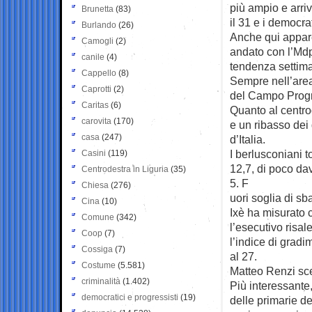
più ampio e arriv
Brunetta
(83)
il 31 e i democra
Burlando
(26)
Anche qui appare
Camogli
(2)
andato con l’Mdp
canile
(4)
tendenza settima
Cappello
(8)
Sempre nell’area d
Caprotti
(2)
del Campo Progre
Caritas
(6)
Quanto al centrod
carovita
(170)
e un ribasso dei 
casa
(247)
d’Italia.
I berlusconiani t
Casini
(119)
12,7, di poco dav
Centrodestra in Liguria
(35)
5. F
Chiesa
(276)
uori soglia di sb
Cina
(10)
Ixè ha misurato c
Comune
(342)
l’esecutivo risal
Coop
(7)
l’indice di gradi
Cossiga
(7)
al 27.
Costume
(5.581)
Matteo Renzi sce
criminalità
(1.402)
Più interessante,
democratici e progressisti
(19)
delle primarie d