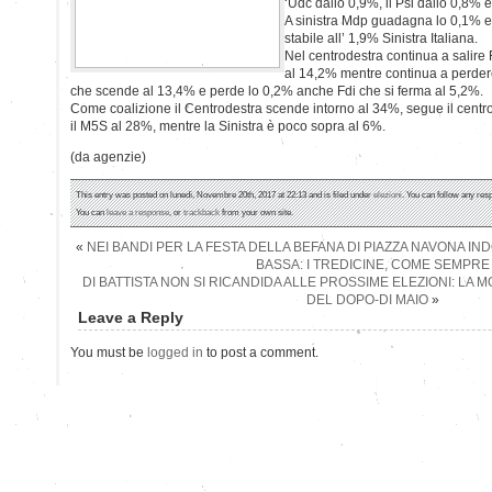
‘Udc dallo 0,9%, il Psi dallo 0,8% 
A sinistra Mdp guadagna lo 0,1% e
stabile all’ 1,9% Sinistra Italiana.
Nel centrodestra continua a salire 
al 14,2% mentre continua a perde
che scende al 13,4% e perde lo 0,2% anche Fdi che si ferma al 5,2%.
Come coalizione il Centrodestra scende intorno al 34%, segue il centro
il M5S al 28%, mentre la Sinistra è poco sopra al 6%.
(da agenzie)
This entry was posted on lunedì, Novembre 20th, 2017 at 22:13 and is filed under
elezioni
. You can follow any res
You can
leave a response
, or
trackback
from your own site.
«
NEI BANDI PER LA FESTA DELLA BEFANA DI PIAZZA NAVONA IN
BASSA: I TREDICINE, COME SEMPRE
DI BATTISTA NON SI RICANDIDA ALLE PROSSIME ELEZIONI: LA 
DEL DOPO-DI MAIO
»
Leave a Reply
You must be
logged in
to post a comment.