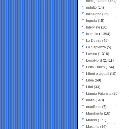
Immigrazione
(734)
indulto
(14)
inflazione
(26)
Ingroia
(15)
Interviste
(16)
la casta
(1.394)
La Destra
(45)
La Sapienza
(5)
Lavoro
(1.316)
LegaNord
(2.411)
Letta Enrico
(154)
Liberi e Uguali
(10)
Libia
(68)
Libri
(33)
Liguria Futurista
(25)
mafia
(543)
manifesto
(7)
Margherita
(16)
Maroni
(171)
Mastella
(16)