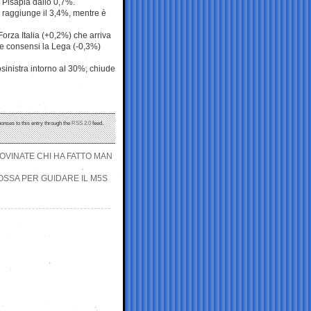
e Pisapia dallo 0,7%.
 raggiunge il 3,4%, mentre è
Forza Italia (+0,2%) che arriva
re consensi la Lega (-0,3%)
sinistra intorno al 30%, chiude
ponses to this entry through the
RSS 2.0
feed.
DOVINATE CHI HA FATTO MAN
MOSSA PER GUIDARE IL M5S