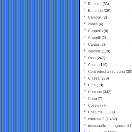
Brunetta
(83)
Burlando
(26)
Camogli
(2)
canile
(4)
Cappello
(8)
Caprotti
(2)
Caritas
(6)
carovita
(170)
casa
(247)
Casini
(119)
Centrodestra in Liguria
(35
Chiesa
(276)
Cina
(10)
Comune
(342)
Coop
(7)
Cossiga
(7)
Costume
(5.581)
criminalità
(1.402)
democratici e progressisti
(