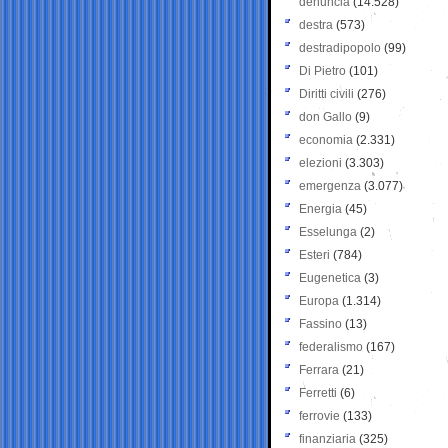
denuncia
(14.528)
destra
(573)
destradipopolo
(99)
Di Pietro
(101)
Diritti civili
(276)
don Gallo
(9)
economia
(2.331)
elezioni
(3.303)
emergenza
(3.077)
Energia
(45)
Esselunga
(2)
Esteri
(784)
Eugenetica
(3)
Europa
(1.314)
Fassino
(13)
federalismo
(167)
Ferrara
(21)
Ferretti
(6)
ferrovie
(133)
finanziaria
(325)