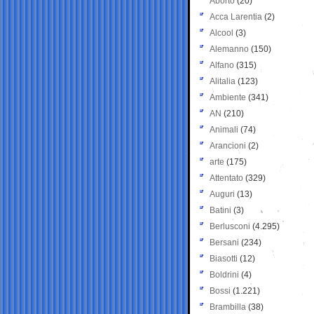
Aborto
(20)
Acca Larentia
(2)
Alcool
(3)
Alemanno
(150)
Alfano
(315)
Alitalia
(123)
Ambiente
(341)
AN
(210)
Animali
(74)
Arancioni
(2)
arte
(175)
Attentato
(329)
Auguri
(13)
Batini
(3)
Berlusconi
(4.295)
Bersani
(234)
Biasotti
(12)
Boldrini
(4)
Bossi
(1.221)
Brambilla
(38)