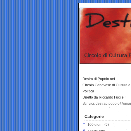
Destra di Popolo.net
Circolo Genovese di Cultura e
Politica
Diretto da Riccardo Fucile
Scrivici: destradipopolo@gma
Categorie
100 giorni
(5)