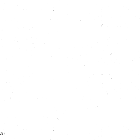
)
19)