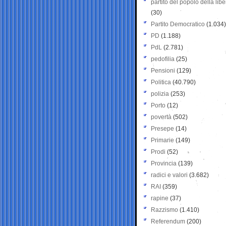
partito del popolo della libe
(30)
Partito Democratico
(1.034)
PD
(1.188)
PdL
(2.781)
pedofilia
(25)
Pensioni
(129)
Politica
(40.790)
polizia
(253)
Porto
(12)
povertà
(502)
Presepe
(14)
Primarie
(149)
Prodi
(52)
Provincia
(139)
radici e valori
(3.682)
RAI
(359)
rapine
(37)
Razzismo
(1.410)
Referendum
(200)