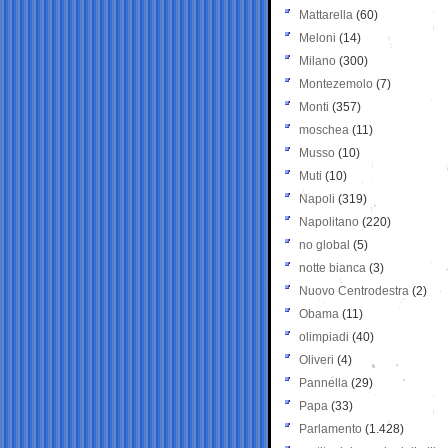
Mattarella
(60)
Meloni
(14)
Milano
(300)
Montezemolo
(7)
Monti
(357)
moschea
(11)
Musso
(10)
Muti
(10)
Napoli
(319)
Napolitano
(220)
no global
(5)
notte bianca
(3)
Nuovo Centrodestra
(2)
Obama
(11)
olimpiadi
(40)
Oliveri
(4)
Pannella
(29)
Papa
(33)
Parlamento
(1.428)