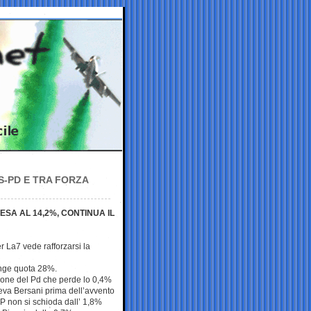
S-PD E TRA FORZA
ESA AL 14,2%, CONTINUA IL
r La7 vede rafforzarsi la
nge quota 28%.
sione del Pd che perde lo 0,4%
eva Bersani prima dell’avvento
AP non si schioda dall’ 1,8%