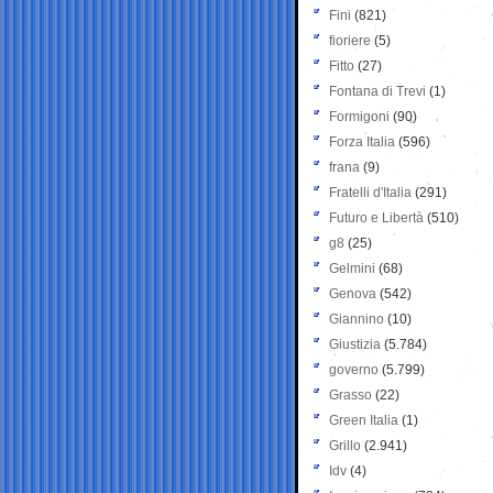
Fini
(821)
fioriere
(5)
Fitto
(27)
Fontana di Trevi
(1)
Formigoni
(90)
Forza Italia
(596)
frana
(9)
Fratelli d'Italia
(291)
Futuro e Libertà
(510)
g8
(25)
Gelmini
(68)
Genova
(542)
Giannino
(10)
Giustizia
(5.784)
governo
(5.799)
Grasso
(22)
Green Italia
(1)
Grillo
(2.941)
Idv
(4)