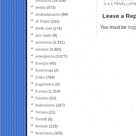
denuncia
(14.528)
A.A.A TRIVELLAT
destra
(573)
destradipopolo
(99)
Leave a Rep
Di Pietro
(101)
You must be
log
Diritti civili
(276)
don Gallo
(9)
economia
(2.331)
elezioni
(3.303)
emergenza
(3.077)
Energia
(45)
Esselunga
(2)
Esteri
(784)
Eugenetica
(3)
Europa
(1.314)
Fassino
(13)
federalismo
(167)
Ferrara
(21)
Ferretti
(6)
ferrovie
(133)
finanziaria
(325)