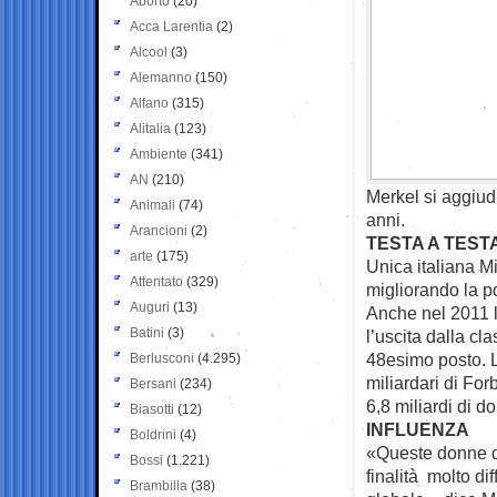
Aborto
(20)
Acca Larentia
(2)
Alcool
(3)
Alemanno
(150)
Alfano
(315)
Alitalia
(123)
Ambiente
(341)
AN
(210)
Merkel si aggiudi
Animali
(74)
anni.
Arancioni
(2)
TESTA A TEST
arte
(175)
Unica italiana M
Attentato
(329)
migliorando la p
Auguri
(13)
Anche nel 2011 l
Batini
(3)
l’uscita dalla cl
48esimo posto. L
Berlusconi
(4.295)
miliardari di Fo
Bersani
(234)
6,8 miliardi di dol
Biasotti
(12)
INFLUENZA
Boldrini
(4)
«Queste donne di
Bossi
(1.221)
finalità molto di
Brambilla
(38)