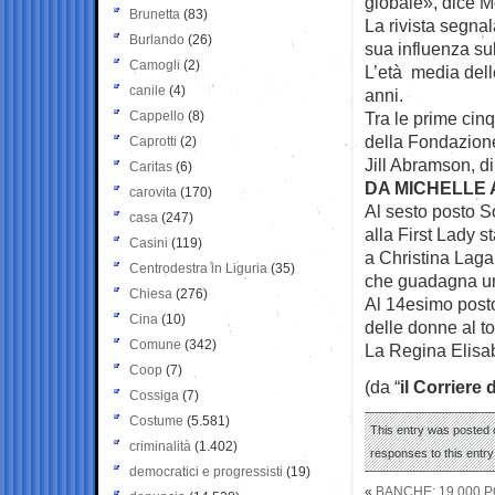
globale», dice M
Brunetta
(83)
La rivista segnal
Burlando
(26)
sua influenza sul
Camogli
(2)
L’età media dell
canile
(4)
anni.
Cappello
(8)
Tra le prime cin
della Fondazione
Caprotti
(2)
Jill Abramson, d
Caritas
(6)
DA MICHELLE 
carovita
(170)
Al sesto posto S
casa
(247)
alla First Lady 
Casini
(119)
a Christina Laga
Centrodestra in Liguria
(35)
che guadagna una
Chiesa
(276)
Al 14esimo posto
Cina
(10)
delle donne al to
Comune
(342)
La Regina Elisab
Coop
(7)
(da “
il Corriere 
Cossiga
(7)
Costume
(5.581)
This entry was posted o
criminalità
(1.402)
responses to this entr
democratici e progressisti
(19)
«
BANCHE: 19.000 P