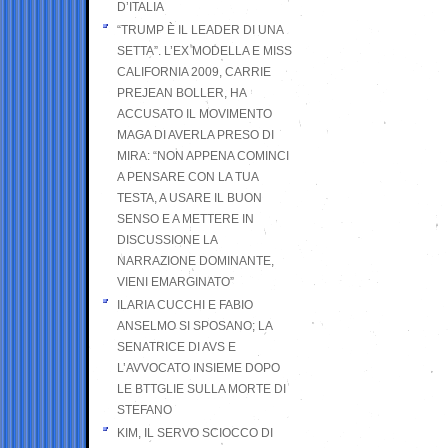
D’ITALIA
“TRUMP È IL LEADER DI UNA
SETTA”. L’EX MODELLA E MISS
CALIFORNIA 2009, CARRIE
PREJEAN BOLLER, HA
ACCUSATO IL MOVIMENTO
MAGA DI AVERLA PRESO DI
MIRA: “NON APPENA COMINCI
A PENSARE CON LA TUA
TESTA, A USARE IL BUON
SENSO E A METTERE IN
DISCUSSIONE LA
NARRAZIONE DOMINANTE,
VIENI EMARGINATO”
ILARIA CUCCHI E FABIO
ANSELMO SI SPOSANO; LA
SENATRICE DI AVS E
L’AVVOCATO INSIEME DOPO
LE BTTGLIE SULLA MORTE DI
STEFANO
KIM, IL SERVO SCIOCCO DI