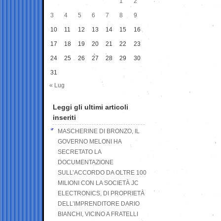
1
2
3
4
5
6
7
8
9
10
11
12
13
14
15
16
17
18
19
20
21
22
23
24
25
26
27
28
29
30
31
« Lug
Leggi gli ultimi articoli
inseriti
MASCHERINE DI BRONZO, IL
GOVERNO MELONI HA
SECRETATO LA
DOCUMENTAZIONE
SULL’ACCORDO DA OLTRE 100
MILIONI CON LA SOCIETÀ JC
ELECTRONICS, DI PROPRIETÀ
DELL’IMPRENDITORE DARIO
BIANCHI, VICINO A FRATELLI