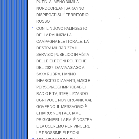
PUTIN: ALMENO 30MILA
NORDCOREANI SARANNO
DISPIEGATI SUL TERRITORIO
RUSSO
CON IL NUOVO PALINSESTO
DELLA RAI INIZIA LA
CAMPAGNA ELETTORALE. LA
DESTRA MILITARIZZA IL
SERVIZIO PUBBLICO IN VISTA
DELLE ELEZIONI POLITICHE
DEL 2027: DA VIA ASIAGO A
SAXA RUBRA, HANNO
INFARCITO DI AMANTI, AMICI E
PERSONAGGI IMPROBABILI
RADIO E TV, STERILIZZANDO
OGNI VOCE NON ORGANICA AL
GOVERNO. IL MESSAGGIO È
CHIARO: NON FACCIAMO
PRIGIONIERI. LA RAI È NOSTRA
E LA USEREMO PER VINCERE
LE PROSSIME ELEZIONI