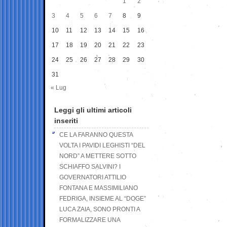
1
2
3
4
5
6
7
8
9
10
11
12
13
14
15
16
17
18
19
20
21
22
23
24
25
26
27
28
29
30
31
« Lug
Leggi gli ultimi articoli
inseriti
CE LA FARANNO QUESTA
VOLTA I PAVIDI LEGHISTI “DEL
NORD” A METTERE SOTTO
SCHIAFFO SALVINI? I
GOVERNATORI ATTILIO
FONTANA E MASSIMILIANO
FEDRIGA, INSIEME AL “DOGE”
LUCA ZAIA, SONO PRONTI A
FORMALIZZARE UNA