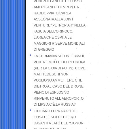
VENEZUELANO .IL COLOSSO
AMERICANO CHEVRON HA
RADDOPPIATO L’AREA
ASSEGNATA ALLA JOINT
VENTURE “PETROPIAR” NELLA
FASCIA DELL’ORINOCO,
L’AREA CHE OSPITA LE
MAGGIORI RISERVE MONDIALI
DI GREGGIO
LA GERMANIA SI CONFERMA IL
VENTRE MOLLE DELL’EUROPA
(PER LA GIOIA DI PUTIN). COME
MAI I TEDESCHI NON
VOGLIONO AMMETTERE CHE
DIETRO AL CASO DEL DRONE
PIENO DI ESPLOSIVO
RINVENUTO ALL’AEROPORTO
DI LIPSIA C’È LA RUSSIA?
GIULIANO FERRARA: ’CHE
COSA C’È SOTTO DIETRO
DAVANTI A LATO DEL “SIGNOR