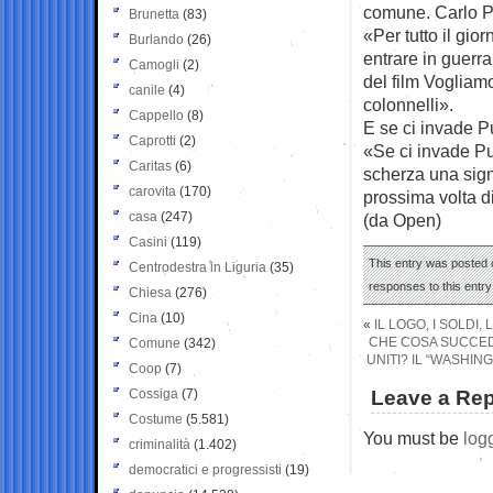
comune. Carlo Pa
Brunetta
(83)
«Per tutto il gi
Burlando
(26)
entrare in guerra
Camogli
(2)
del film Vogliamo
canile
(4)
colonnelli».
Cappello
(8)
E se ci invade P
Caprotti
(2)
«Se ci invade Put
Caritas
(6)
scherza una sign
carovita
(170)
prossima volta d
casa
(247)
(da Open)
Casini
(119)
This entry was posted o
Centrodestra in Liguria
(35)
responses to this entr
Chiesa
(276)
Cina
(10)
«
IL LOGO, I SOLDI
CHE COSA SUCCED
Comune
(342)
UNITI? IL “WASHI
Coop
(7)
Cossiga
(7)
Leave a Rep
Costume
(5.581)
You must be
log
criminalità
(1.402)
democratici e progressisti
(19)