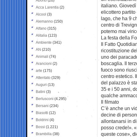
Aborto
(20)
italiano. Giovedì 
Acca Larentia
(2)
elicottero partit
Alcool
(3)
lago, che ha 9 ch
Alemanno
(150)
centro di Trevig
Alfano
(315)
potemo mai vinc
Alitalia
(123)
La festa della F
Ambiente
(341)
Il Fatto Quotidia
AN
(210)
ricostituzione de
uno dei paracadut
Animali
(74)
boscaglia. Il terz
Arancioni
(2)
fuoco sono riuscit
arte
(175)
centro estetico. 
Attentato
(329)
del palazzo è sta
Auguri
(13)
35 e i 50 anni, 
Batini
(3)
qualche ammaccat
Berlusconi
(4.295)
Il filmato
Bersani
(234)
C’è anche un vid
Biasotti
(12)
decine di person
Boldrini
(4)
allontanarsi in 
Bossi
(1.221)
posso crede!». «
queste cose», dic
Brambilla
(38)