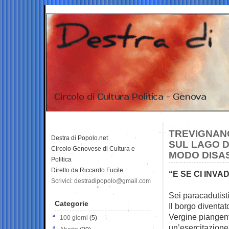
TREVIGNANO
Destra di Popolo.net
SUL LAGO DI
Circolo Genovese di Cultura e
MODO DISA
Politica
Diretto da Riccardo Fucile
“E SE CI INV
Scrivici: destradipopolo@gmail.com
Sei paracadutist
Categorie
Il borgo
diventat
Vergine piangente
100 giorni
(5)
un’esercitazione 