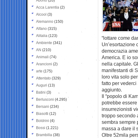
Aborto
(20)
Acca Larentia
(2)
Alcool
(3)
Alemanno
(150)
Alfano
(315)
Alitalia
(123)
“lottare come dann
Ambiente
(341)
Un’esortazione ch
AN
(210)
democrazia ameri
America. E io son
Animali
(74)
nella capitale. Gl
Arancioni
(2)
manifestanti di 
arte
(175)
loro vita solo pe
Attentato
(329)
fatto per vederci
Auguri
(13)
aggiunto.
Batini
(3)
Il “popolo di Kam
Berlusconi
(4.295)
potrebbe essere p
Bersani
(234)
insurrezionisti 
Biasotti
(12)
troppo secondo a
Boldrini
(4)
sembra sempre pi
Bossi
(1.221)
massa a dare il 
Oltre 52mila pers
Brambilla
(38)