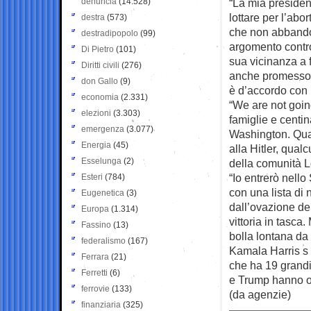
denuncia
(14.528)
“La mia presiden
lottare per l’abo
destra
(573)
che non abbandone
destradipopolo
(99)
argomento contro
Di Pietro
(101)
sua vicinanza a 
Diritti civili
(276)
anche promesso c
don Gallo
(9)
è d’accordo con l
economia
(2.331)
“We are not goin
elezioni
(3.303)
famiglie e centin
emergenza
(3.077)
Washington. Qual
Energia
(45)
alla Hitler, qualc
Esselunga
(2)
della comunità L
“Io entrerò nello
Esteri
(784)
con una lista di 
Eugenetica
(3)
dall’ovazione de
Europa
(1.314)
vittoria in tasca.
Fassino
(13)
bolla lontana da
federalismo
(167)
Kamala Harris s 
Ferrara
(21)
che ha 19 grand
Ferretti
(6)
e Trump hanno o
ferrovie
(133)
(da agenzie)
finanziaria
(325)