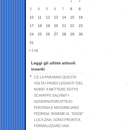
1
2
3
4
5
6
7
8
9
10
11
12
13
14
15
16
17
18
19
20
21
22
23
24
25
26
27
28
29
30
31
« Lug
Leggi gli ultimi articoli
inseriti
CE LA FARANNO QUESTA
VOLTA I PAVIDI LEGHISTI “DEL
NORD” A METTERE SOTTO
SCHIAFFO SALVINI? I
GOVERNATORI ATTILIO
FONTANA E MASSIMILIANO
FEDRIGA, INSIEME AL “DOGE”
LUCA ZAIA, SONO PRONTI A
FORMALIZZARE UNA