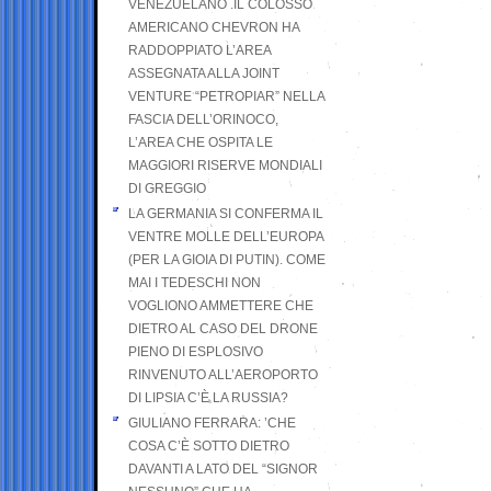
VENEZUELANO .IL COLOSSO
AMERICANO CHEVRON HA
RADDOPPIATO L’AREA
ASSEGNATA ALLA JOINT
VENTURE “PETROPIAR” NELLA
FASCIA DELL’ORINOCO,
L’AREA CHE OSPITA LE
MAGGIORI RISERVE MONDIALI
DI GREGGIO
LA GERMANIA SI CONFERMA IL
VENTRE MOLLE DELL’EUROPA
(PER LA GIOIA DI PUTIN). COME
MAI I TEDESCHI NON
VOGLIONO AMMETTERE CHE
DIETRO AL CASO DEL DRONE
PIENO DI ESPLOSIVO
RINVENUTO ALL’AEROPORTO
DI LIPSIA C’È LA RUSSIA?
GIULIANO FERRARA: ’CHE
COSA C’È SOTTO DIETRO
DAVANTI A LATO DEL “SIGNOR