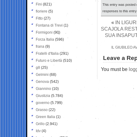
Fini
(821)
This entry was posted o
fioriere
(5)
responses to this entr
Fitto
(27)
«
IN LIGU
Fontana di Trevi
(1)
SCAJOLA RESTA
Formigoni
(90)
SUA INSAPUT
Forza Italia
(596)
frana
(9)
IL GIUBILEO 
Fratelli d'Italia
(291)
Leave a Rep
Futuro e Libertà
(510)
g8
(25)
You must be
log
Gelmini
(68)
Genova
(542)
Giannino
(10)
Giustizia
(5.784)
governo
(5.799)
Grasso
(22)
Green Italia
(1)
Grillo
(2.941)
Idv
(4)