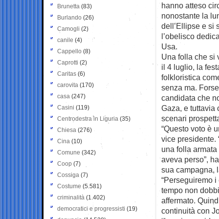
hanno atteso cir
Brunetta
(83)
nonostante la lu
Burlando
(26)
dell’Ellipse e si
Camogli
(2)
l’obelisco dedic
canile
(4)
Usa.
Cappello
(8)
Una folla che si
Caprotti
(2)
il 4 luglio, la 
Caritas
(6)
folkloristica co
carovita
(170)
senza ma. Forse 
casa
(247)
candidata che no
Gaza, e tuttavia
Casini
(119)
scenari prospetta
Centrodestra in Liguria
(35)
“Questo voto è una
Chiesa
(276)
vice presidente.
Cina
(10)
una folla armata 
Comune
(342)
aveva perso”, ha
Coop
(7)
sua campagna, la 
Cossiga
(7)
“Perseguiremo i ca
Costume
(5.581)
tempo non dobbi
criminalità
(1.402)
affermato. Quindi
democratici e progressisti
(19)
continuità con J