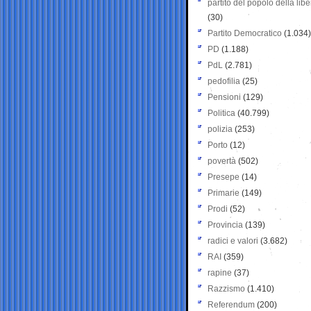
partito del popolo della libe
(30)
Partito Democratico
(1.034)
PD
(1.188)
PdL
(2.781)
pedofilia
(25)
Pensioni
(129)
Politica
(40.799)
polizia
(253)
Porto
(12)
povertà
(502)
Presepe
(14)
Primarie
(149)
Prodi
(52)
Provincia
(139)
radici e valori
(3.682)
RAI
(359)
rapine
(37)
Razzismo
(1.410)
Referendum
(200)