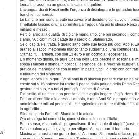
teoria e prassi, ma un gioco di incastri e equilibri.
L’avanguardia di Renzi mette l’urgenza di disintegrare le gerarchie fossi
banchieri compreso.
Le banche non sono alleate ma zavorre al desiderio collettivo di ripresa 
l’ineffabile fascino di una spremitura a freddo). Ma poi lo stesso Renzi v
miliardi e mezzo.
Perciò largo alla qualità di ciò che mangiamo, che poi secondo il co
siamo. “Alti cibi”, mica patate da assedio di Stalingrado.
Se di capitale si tratta, è quello sano delle sue facce più cool: Apple, Eat
pranzo al sacco, metonimia manco tanto suggerita di una contingenza d
Sfamaci tu, Farinetti, con soli 13 euro e un occhio all’eccellenza.
È il momento giusto, se pure Obama loda Letta perchè in Toscana si ma
sposa i milioni e sfonda in politica liberandosi delle “vecchie liturgie”, 
pratica del maneggione con le mani in pasta tutto il giorno con contratti
e malumori dei sindacati.
)
A ogni epoca il suo guru. Venti anni fa ci piaceva pensare che un palazz
creste sui VHS potesse far uscire il paese dalla palude della Prima R
gestore del suo, e a noi ci pare già il conte di Cavour.
E al solito, di un ricco non pensiamo che voglia fregarci: è già ricco di 
Parlare di conflitto d’interessi ci annoia, è roba Anni 90, e proprio non v
amministrare milioni per le politiche agricole e costruire cattedrali “multi
in ogni città .
Silenzio, parla Farinetti. Siamo tutti in attesa.
Ora ci spiega lui come si fa, come si rimette in sesto l’Italia.
Buon senso, visionarietà , pragmatismo: il “mercante di utopie” (così la
Paese palmo a palmo, vitigno per vitigno. Ariecco pure il territorio.
19)
Macina applausi come grano duro di Altamura. Si lamenta di tasse, pro
che geme e (sempre Longanesi) “l’anima dei ricchi geme a sinistra”.