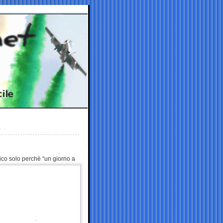
itico solo perchè “un
giorno a