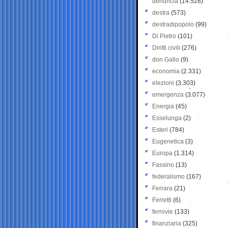
denuncia
(14.528)
destra
(573)
destradipopolo
(99)
Di Pietro
(101)
Diritti civili
(276)
don Gallo
(9)
economia
(2.331)
elezioni
(3.303)
emergenza
(3.077)
Energia
(45)
Esselunga
(2)
Esteri
(784)
Eugenetica
(3)
Europa
(1.314)
Fassino
(13)
federalismo
(167)
Ferrara
(21)
Ferretti
(6)
ferrovie
(133)
finanziaria
(325)