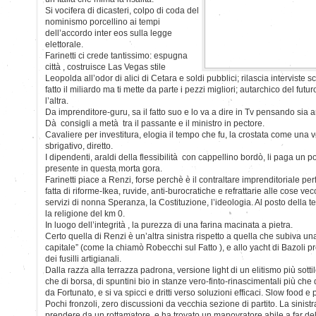
Si vocifera di dicasteri, colpo di coda del
nominismo porcellino ai tempi
dell’accordo inter eos sulla legge
elettorale.
Farinetti ci crede tantissimo: espugna
città , costruisce Las Vegas stile
Leopolda all’odor di alici di Cetara e soldi pubblici; rilascia interviste 
fatto il miliardo ma ti mette da parte i pezzi migliori; autarchico del futur
l’altra.
Da imprenditore-guru, sa il fatto suo e lo va a dire in Tv pensando sia a
Dà consigli a metà tra il passante e il ministro in pectore.
Cavaliere per investitura, elogia il tempo che fu, la crostata come una v
sbrigativo, diretto.
I dipendenti, araldi della flessibilità con cappellino bordò, li paga un 
presente in questa morta gora.
Farinetti piace a Renzi, forse perchè è il contraltare imprenditoriale perfe
fatta di riforme-Ikea, ruvide, anti-burocratiche e refrattarie alle cose v
servizi di nonna Speranza, la Costituzione, l’ideologia. Al posto della te
la religione del km 0.
In luogo dell’integrità , la purezza di una farina macinata a pietra.
Certo quella di Renzi è un’altra sinistra rispetto a quella che subiva una 
capitale” (come la chiamò Robecchi sul Fatto ), e allo yacht di Bazoli pre
dei fusilli artigianali.
Dalla razza alla terrazza padrona, versione light di un elitismo più sotti
che di borsa, di spuntini bio in stanze vero-finto-rinascimentali più che
da Fortunato, e si va spicci e dritti verso soluzioni efficaci. Slow food e po
Pochi fronzoli, zero discussioni da vecchia sezione di partito. La sinistra
prendere da un rottamatore, e ha trovato un manovratore abile a far dell