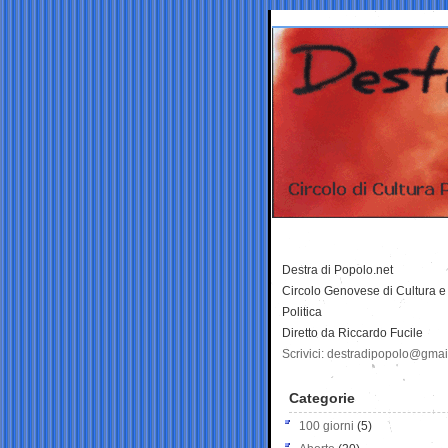
Destra di Popolo.net
Circolo Genovese di Cultura e
Politica
Diretto da Riccardo Fucile
Scrivici: destradipopolo@gma
Categorie
100 giorni
(5)