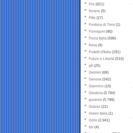
Fini
(821)
fioriere
(5)
Fitto
(27)
Fontana di Trevi
(1)
Formigoni
(90)
Forza Italia
(596)
frana
(9)
Fratelli d'Italia
(291)
Futuro e Libertà
(510)
g8
(25)
Gelmini
(68)
Genova
(542)
Giannino
(10)
Giustizia
(5.784)
governo
(5.799)
Grasso
(22)
Green Italia
(1)
Grillo
(2.941)
Idv
(4)