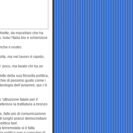
schiette, da macellaio che ha
o, loda l’Italia bio e schernisce
nche il nostro.
olta, ma nel lavoro è rapido,
po’ poco, ma beato chi ha un
tto della sua filosofia politica,
ecchie di pessimo gusto come i
leologia dell’avvenire, qui c’è
“attrazione fatale per il
ferisce la trafilatura a bronzo
le, fatto più di comunicazione
 di lunghi pranzi democristiani
litica fast.
 terremotata si è fatta
a politica non il connubio di