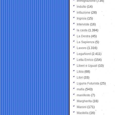
Immigrazione
(734)
indulto
(14)
inflazione
(26)
Ingroia
(15)
Interviste
(16)
la casta
(1.394)
La Destra
(45)
La Sapienza
(5)
Lavoro
(1.316)
LegaNord
(2.411)
Letta Enrico
(154)
Liberi e Uguali
(10)
Libia
(68)
Libri
(33)
Liguria Futurista
(25)
mafia
(543)
manifesto
(7)
Margherita
(16)
Maroni
(171)
Mastella
(16)