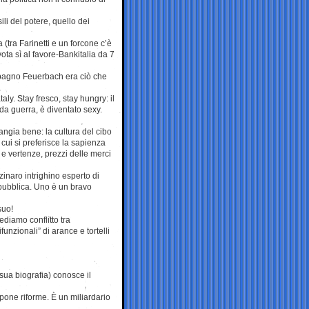
li del potere, quello dei
(tra Farinetti e un forcone c’è
ota sì al favore-Bankitalia da 7
mpagno Feuerbach era ciò che
aly. Stay fresco, stay hungry: il
a guerra, è diventato sexy.
ngia bene: la cultura del cibo
a cui si preferisce la sapienza
 e vertenze, prezzi delle merci
inaro intrighino esperto di
epubblica. Uno è un bravo
suo!
ediamo conflitto tra
funzionali” di arance e tortelli
 sua biografia) conosce il
pone riforme. È un miliardario