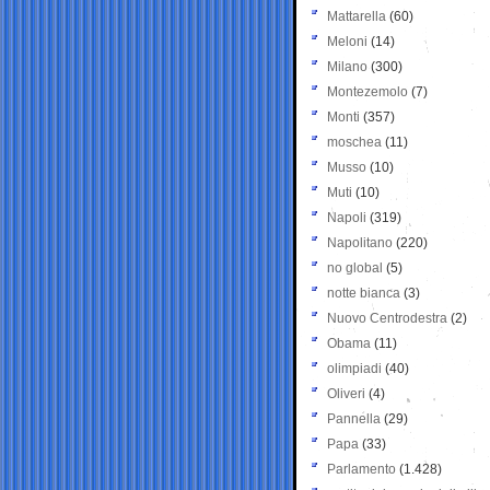
Mattarella
(60)
Meloni
(14)
Milano
(300)
Montezemolo
(7)
Monti
(357)
moschea
(11)
Musso
(10)
Muti
(10)
Napoli
(319)
Napolitano
(220)
no global
(5)
notte bianca
(3)
Nuovo Centrodestra
(2)
Obama
(11)
olimpiadi
(40)
Oliveri
(4)
Pannella
(29)
Papa
(33)
Parlamento
(1.428)