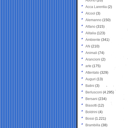
Aborto
(20)
Acca Larentia
(2)
Alcool
(3)
Alemanno
(150)
Alfano
(315)
Alitalia
(123)
Ambiente
(341)
AN
(210)
Animali
(74)
Arancioni
(2)
arte
(175)
Attentato
(329)
Auguri
(13)
Batini
(3)
Berlusconi
(4.295)
Bersani
(234)
Biasotti
(12)
Boldrini
(4)
Bossi
(1.221)
Brambilla
(38)