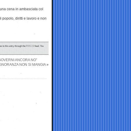
a una cena in ambasciata col
popolo, diritti e lavoro e non
s to this entry through the
RSS 2.0
feed. You
I GOVERNI ANCORA NO”
IGNORANZA NON SI MANGIA
»