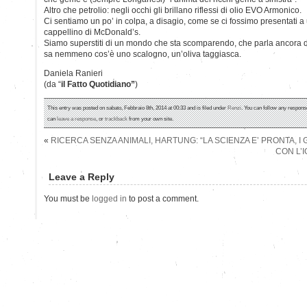
Altro che petrolio: negli occhi gli brillano riflessi di olio EVO Armonico.
Ci sentiamo un po’ in colpa, a disagio, come se ci fossimo presentati 
cappellino di McDonald’s.
Siamo superstiti di un mondo che sta scomparendo, che parla ancora di 
sa nemmeno cos’è uno scalogno, un’oliva taggiasca.
Daniela Ranieri
(da “
il Fatto Quotidiano”
)
This entry was posted on sabato, Febbraio 8th, 2014 at 00:33 and is filed under
Renzi
. You can follow any response
can
leave a response
, or
trackback
from your own site.
«
RICERCA SENZA ANIMALI, HARTUNG: “LA SCIENZA E’ PRONTA, 
CON L’
Leave a Reply
You must be
logged in
to post a comment.