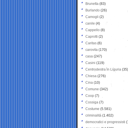
Brunetta
(83)
Burlando
(26)
Camogli
(2)
canile
(4)
Cappello
(8)
Caprotti
(2)
Caritas
(6)
carovita
(170)
casa
(247)
Casini
(119)
Centrodestra in Liguria
(35
Chiesa
(276)
Cina
(10)
Comune
(342)
Coop
(7)
Cossiga
(7)
Costume
(5.581)
criminalità
(1.402)
democratici e progressisti
(