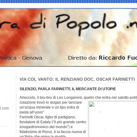
VIA COL VANTO: IL RENZIANO DOC, OSCAR FARINETTI
SILENZIO, PARLA FARINETTI, IL MERCANTE DI UTOPIE
Arieccolo, il bru-bru di Leo Longanesi, quello che entra nel salotto pol
colazione trovò lo slogan per lanciare
un’acqua minerale o un tipo extra di
il.com
pasta all’uovo”.
Farinetti Oscar, figlio di partigiano,
fondatore di Eataly (“il più grande centro
enogastronomico del mondo”) e
fidatissimo di Renzi, è la faccia nuova di
un’Italia che mima la risalita.