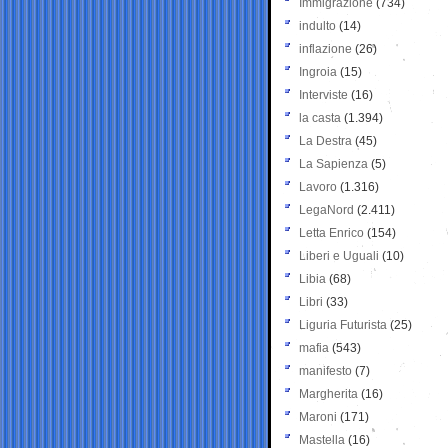
Immigrazione
(734)
indulto
(14)
inflazione
(26)
Ingroia
(15)
Interviste
(16)
la casta
(1.394)
La Destra
(45)
La Sapienza
(5)
Lavoro
(1.316)
LegaNord
(2.411)
Letta Enrico
(154)
Liberi e Uguali
(10)
Libia
(68)
Libri
(33)
Liguria Futurista
(25)
mafia
(543)
manifesto
(7)
Margherita
(16)
Maroni
(171)
Mastella
(16)