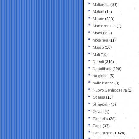
Mattarella
(60)
Meloni
(14)
Milano
(300)
Montezemolo
(7)
Monti
(357)
moschea
(11)
Musso
(10)
Muti
(10)
Napoli
(319)
Napolitano
(220)
no global
(5)
notte bianca
(3)
Nuovo Centrodestra
(2)
Obama
(11)
olimpiadi
(40)
Oliveri
(4)
Pannella
(29)
Papa
(33)
Parlamento
(1.428)