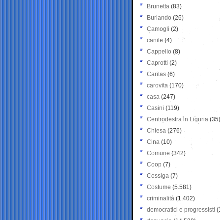
Brunetta
(83)
Burlando
(26)
Camogli
(2)
canile
(4)
Cappello
(8)
Caprotti
(2)
Caritas
(6)
carovita
(170)
casa
(247)
Casini
(119)
Centrodestra in Liguria
(35
Chiesa
(276)
Cina
(10)
Comune
(342)
Coop
(7)
Cossiga
(7)
Costume
(5.581)
criminalità
(1.402)
democratici e progressisti
(