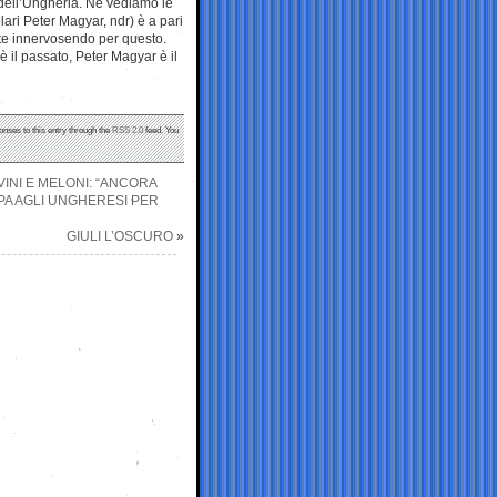
 dell’Ungheria. Ne vediamo le
ari Peter Magyar, ndr) è a pari
tate innervosendo per questo.
 il passato, Peter Magyar è il
onses to this entry through the
RSS 2.0
feed. You
INI E MELONI: “ANCORA
PA AGLI UNGHERESI PER
GIULI L’OSCURO
»