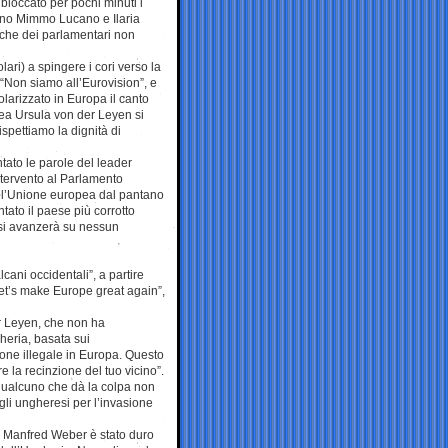
bloccato per pochi minuti i
rano Mimmo Lucano e Ilaria
nche dei parlamentari non
ari) a spingere i cori verso la
 “Non siamo all’Eurovision”, e
larizzato in Europa il canto
ea Ursula von der Leyen si
ispettiamo la dignità di
ato le parole del leader
ntervento al Parlamento
i l’Unione europea dal pantano
tato il paese più corrotto
si avanzerà su nessun
ani occidentali”, a partire
“Let’s make Europe great again”,
r Leyen, che non ha
gheria, basata sui
ione illegale in Europa. Questo
e la recinzione del tuo vicino”.
 qualcuno che dà la colpa non
agli ungheresi per l’invasione
ri Manfred Weber è stato duro