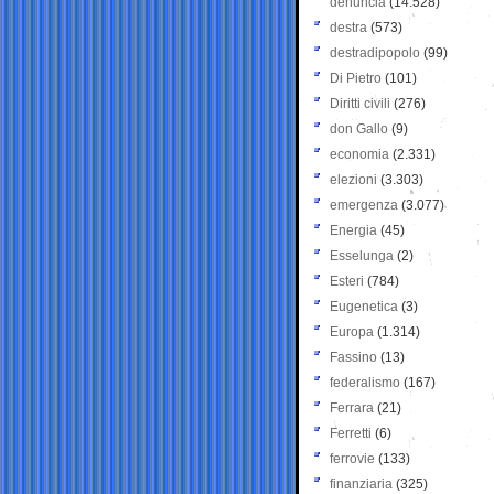
denuncia
(14.528)
destra
(573)
destradipopolo
(99)
Di Pietro
(101)
Diritti civili
(276)
don Gallo
(9)
economia
(2.331)
elezioni
(3.303)
emergenza
(3.077)
Energia
(45)
Esselunga
(2)
Esteri
(784)
Eugenetica
(3)
Europa
(1.314)
Fassino
(13)
federalismo
(167)
Ferrara
(21)
Ferretti
(6)
ferrovie
(133)
finanziaria
(325)