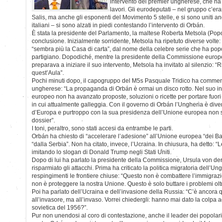
intervento del premier ungherese, che ha 
lavori. Gli eurodeputati – nel gruppo c’e
Salis, ma anche gli esponenti del Movimento 5 stelle, e si sono uniti a
italiani – si sono alzati in piedi contestando l’intervento di Orbán.
È stata la presidente del Parlamento, la maltese Roberta Metsola (Popol
conclusione. Inizialmente sorridente, Metsola ha ripetuto diverse volte:
“sembra più la Casa di carta”, dal nome della celebre serie che ha popo
partigiano. Dopodiché, mentre la presidente della Commissione europ
preparava a iniziare il suo intervento, Metsola ha invitato al silenzio: “R
quest’Aula”.
Pochi minuti dopo, il capogruppo del M5s Pasquale Tridico ha comment
ungherese: “La propaganda di Orbán è ormai un disco rotto. Nel suo i
europeo non ha avanzato proposte, soluzioni o ricette per portare fuor
in cui attualmente galleggia. Con il governo di Orbán l’Ungheria è diven
d’Europa e purtroppo con la sua presidenza dell’Unione europea non 
dossier”.
I toni, peraltro, sono stati accesi da entrambe le parti.
Orbán ha chiesto di “accelerare l’adesione” all’Unione europea “dei Balc
“dalla Serbia”. Non ha citato, invece, l’Ucraina. In chiusura, ha detto: 
imitando lo slogan di Donald Trump negli Stati Uniti.
Dopo di lui ha parlato la presidente della Commissione, Ursula von de
risparmiato gli attacchi. Prima ha criticato la politica migratoria dell’Un
respingimenti le frontiere chiuse: “Questo non è combattere l’immigraz
non è proteggere la nostra Unione. Questo è solo buttare i problemi oltr
Poi ha parlato dell’Ucraina e dell’invasione della Russia: “C’è ancora
all’invasore, ma all’invaso. Vorrei chiedergli: hanno mai dato la colpa 
sovietica del 1956?”.
Pur non unendosi al coro di contestazione, anche il leader dei popola