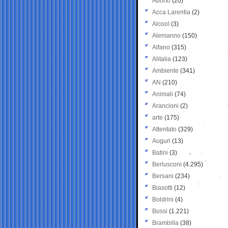
Aborto
(20)
Acca Larentia
(2)
Alcool
(3)
Alemanno
(150)
Alfano
(315)
Alitalia
(123)
Ambiente
(341)
AN
(210)
Animali
(74)
Arancioni
(2)
arte
(175)
Attentato
(329)
Auguri
(13)
Batini
(3)
Berlusconi
(4.295)
Bersani
(234)
Biasotti
(12)
Boldrini
(4)
Bossi
(1.221)
Brambilla
(38)