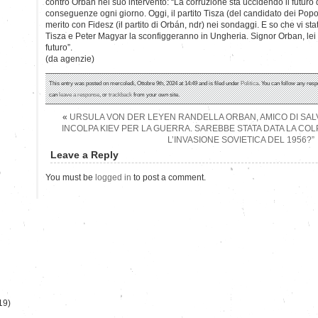
contro Orbán nel suo intervento: “La corruzione sta uccidendo il futuro
conseguenze ogni giorno. Oggi, il partito Tisza (del candidato dei Popol
merito con Fidesz (il partito di Orbán, ndr) nei sondaggi. E so che vi s
Tisza e Peter Magyar la sconfiggeranno in Ungheria. Signor Orban, lei è
futuro”.
(da agenzie)
This entry was posted on mercoledì, Ottobre 9th, 2024 at 14:49 and is filed under
Politica
. You can follow any resp
can
leave a response
, or
trackback
from your own site.
«
URSULA VON DER LEYEN RANDELLA ORBAN, AMICO DI SALV
INCOLPA KIEV PER LA GUERRA. SAREBBE STATA DATA LA COL
L’INVASIONE SOVIETICA DEL 1956?”
Leave a Reply
)
You must be
logged in
to post a comment.
19)