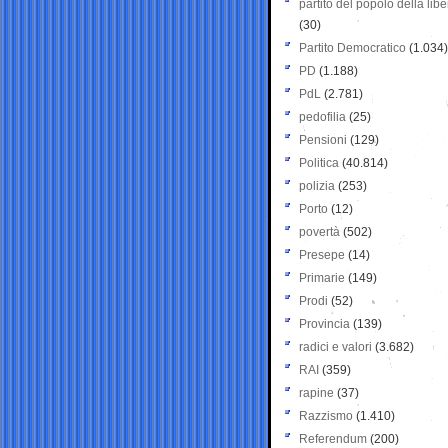
partito del popolo della libe
(30)
Partito Democratico
(1.034)
PD
(1.188)
PdL
(2.781)
pedofilia
(25)
Pensioni
(129)
Politica
(40.814)
polizia
(253)
Porto
(12)
povertà
(502)
Presepe
(14)
Primarie
(149)
Prodi
(52)
Provincia
(139)
radici e valori
(3.682)
RAI
(359)
rapine
(37)
Razzismo
(1.410)
Referendum
(200)