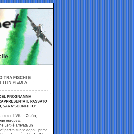
 TRA FISCHI E
I IN PIEDI A
E DEL PROGRAMMA
RAPPRESENTA IL PASSATO
, SARA’ SCONFITTO”
gramma di Viktor Orbán,
ione europea.
e Left) è arrivata un
o” partito subito dopo il primo