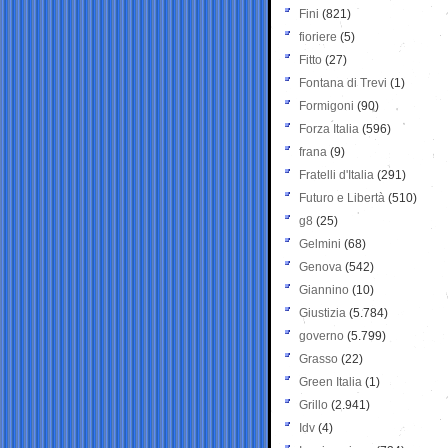
Fini
(821)
fioriere
(5)
Fitto
(27)
Fontana di Trevi
(1)
Formigoni
(90)
Forza Italia
(596)
frana
(9)
Fratelli d'Italia
(291)
Futuro e Libertà
(510)
g8
(25)
Gelmini
(68)
Genova
(542)
Giannino
(10)
Giustizia
(5.784)
governo
(5.799)
Grasso
(22)
Green Italia
(1)
Grillo
(2.941)
Idv
(4)