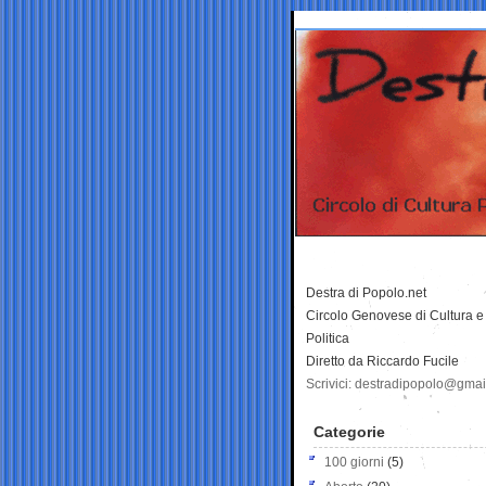
Destra di Popolo.net
Circolo Genovese di Cultura e
Politica
Diretto da Riccardo Fucile
Scrivici: destradipopolo@gma
Categorie
100 giorni
(5)