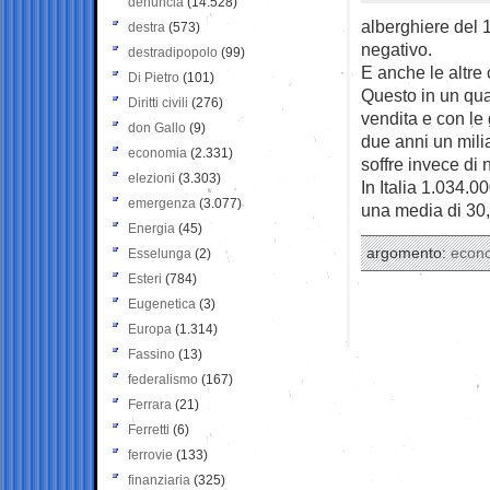
denuncia
(14.528)
alberghiere del 
destra
(573)
negativo.
destradipopolo
(99)
E anche le altre 
Di Pietro
(101)
Questo in un quad
Diritti civili
(276)
vendita e con le
don Gallo
(9)
due anni un milia
economia
(2.331)
soffre invece di
elezioni
(3.303)
In Italia 1.034.
emergenza
(3.077)
una media di 30
Energia
(45)
argomento:
econ
Esselunga
(2)
Esteri
(784)
Eugenetica
(3)
Europa
(1.314)
Fassino
(13)
federalismo
(167)
Ferrara
(21)
Ferretti
(6)
ferrovie
(133)
finanziaria
(325)