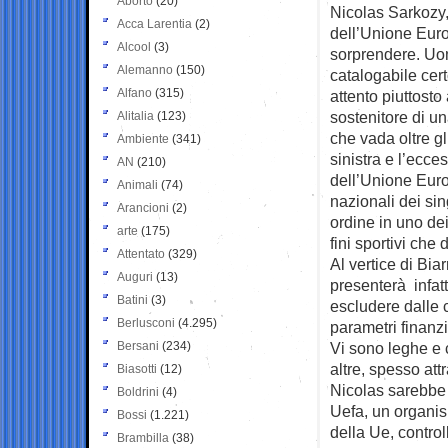
Aborto
(20)
Nicolas Sarkozy,
Acca Larentia
(2)
dell’Unione Eur
Alcool
(3)
sorprendere. Uo
Alemanno
(150)
catalogabile cert
Alfano
(315)
attento piuttosto 
sostenitore di u
Alitalia
(123)
che vada oltre gl
Ambiente
(341)
sinistra e l’ecce
AN
(210)
dell’Unione Euro
Animali
(74)
nazionali dei si
Arancioni
(2)
ordine in uno dei
arte
(175)
fini sportivi che
Attentato
(329)
Al vertice di Biar
Auguri
(13)
presenterà infat
Batini
(3)
escludere dalle 
Berlusconi
(4.295)
parametri finanzi
Bersani
(234)
Vi sono leghe e 
altre, spesso att
Biasotti
(12)
Nicolas sarebbe i
Boldrini
(4)
Uefa, un organis
Bossi
(1.221)
della Ue, control
Brambilla
(38)