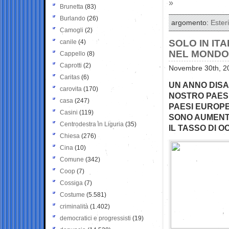
»
Brunetta
(83)
Burlando
(26)
argomento:
Esteri
Camogli
(2)
SOLO IN IT
canile
(4)
NEL MONDO 
Cappello
(8)
Caprotti
(2)
Novembre 30th, 20
Caritas
(6)
UN ANNO DISA
carovita
(170)
NOSTRO PAESE
casa
(247)
PAESI EUROPE
Casini
(119)
SONO AUMENTAT
Centrodestra in Liguria
(35)
IL TASSO DI 
Chiesa
(276)
Cina
(10)
Comune
(342)
Coop
(7)
Cossiga
(7)
Costume
(5.581)
criminalità
(1.402)
democratici e progressisti
(19)