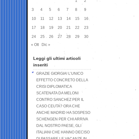
1
2
3
4
5
6
7
8
9
10
11
12
13
14
15
16
17
18
19
20
21
22
23
24
25
26
27
28
29
30
« Ott
Dic »
Leggi gli ultimi articoli
inseriti
GRAZIE GIORGIA! L’UNICO
EFFETTO CONCRETO DELLA
CRISI DIPLOMATICA
SCATENATA DA MELONI
CONTRO SANCHEZ PER IL
CASO CEUTA? ORA CHE
ANCHE MADRID HA SOSPESO
SCHENGEN PER CHI ARRIVA
DAL NOSTRO PAESE, GLI
ITALIANI CHE HANNO DECISO
DI PASSARE LE VACANZE IN