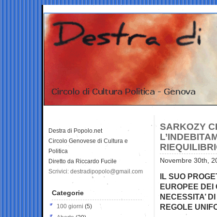
SARKOZY CH
Destra di Popolo.net
L’INDEBITA
Circolo Genovese di Cultura e
RIEQUILIBR
Politica
Novembre 30th, 20
Diretto da Riccardo Fucile
Scrivici: destradipopolo@gmail.com
IL SUO PROGE
EUROPEE DEI 
Categorie
NECESSITA’ D
REGOLE UNIFO
100 giorni
(5)