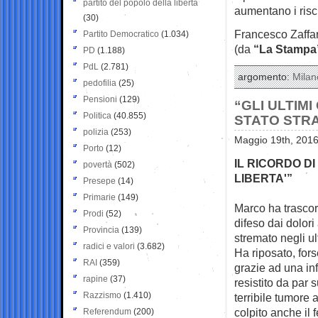
partito del popolo della libertà
aumentano i risc
(30)
Francesco Zaffa
Partito Democratico
(1.034)
(da
“La Stampa
PD
(1.188)
PdL
(2.781)
argomento:
Milan
pedofilia
(25)
Pensioni
(129)
“GLI ULTIMI
Politica
(40.855)
STATO STR
polizia
(253)
Maggio 19th, 2016
Porto
(12)
IL RICORDO DI
povertà
(502)
LIBERTA'”
Presepe
(14)
Primarie
(149)
Marco ha trascor
Prodi
(52)
difeso dai dolor
Provincia
(139)
stremato negli ult
radici e valori
(3.682)
Ha riposato, fors
RAI
(359)
grazie ad una in
rapine
(37)
resistito da par 
Razzismo
(1.410)
terribile tumore 
colpito anche il 
Referendum
(200)