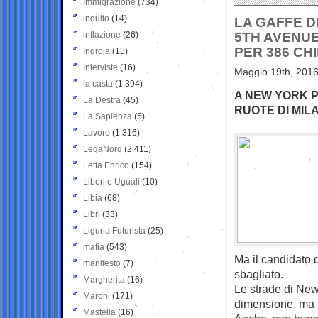
Immigrazione
(734)
indulto
(14)
LA GAFFE DI
inflazione
(26)
5TH AVENUE
PER 386 CH
Ingroia
(15)
Interviste
(16)
Maggio 19th, 2016
la casta
(1.394)
A NEW YORK P
La Destra
(45)
RUOTE DI MIL
La Sapienza
(5)
Lavoro
(1.316)
LegaNord
(2.411)
Letta Enrico
(154)
Liberi e Uguali
(10)
Libia
(68)
Libri
(33)
Liguria Futurista
(25)
mafia
(543)
Ma il candidato 
manifesto
(7)
sbagliato.
Margherita
(16)
Le strade di New
Maroni
(171)
dimensione, ma l
Mastella
(16)