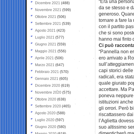
“Era una persona
Dicembre 2021
(488)
da se stesso e d
Novembre 2021
(599)
generoso. Quando
Ottobre 2021
(506)
tornare a fare l
Settembre 2021
(539)
con il partito p
Agosto 2021
(423)
che si sono poste
Luglio 2021
(577)
hanno mai finto 
Giugno 2021
(559)
Ci può raccont
“Pannella non era
Maggio 2021
(556)
ero arrivato a 
Aprile 2021
(506)
sull’atteggiament
Marzo 2021
(647)
capi storici dell
Febbraio 2021
(570)
radicali, era stat
Gennaio 2021
(605)
quale giurato pop
Dicembre 2020
(619)
accettare. Ma Pan
Novembre 2020
(575)
poneva neppure e 
Ottobre 2020
(638)
istituzioni anch
Settembre 2020
(465)
gli orrori. Però 
Agosto 2020
(588)
riscattassero dai
Luglio 2020
(597)
l’Aglietta doves
suo altissimo sen
Giugno 2020
(580)
dimenticherò mai
Maggio 2020
(618)