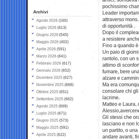
pochissimo cham
Archivi
Leader important
attraverso mons.P
Agosto 2026
(160)
di opportunità .
Luglio 2026
(613)
Dopo il complean
Giugno 2026
(545)
a resistere anche
Maggio 2026
(402)
Fino a quando è s
Aprile 2026
(591)
Un paio di giorni
Marzo 2026
(641)
rantolo, con un s
Febbraio 2026
(617)
attimo di sconfor
Gennaio 2026
(652)
fumare, bere una
alzare e cammin
Dicembre 2025
(627)
Ma era comunque 
Novembre 2025
(668)
consolare chi gli
Ottobre 2025
(651)
lacrime.
Settembre 2025
(662)
Matteo e Laura, c
Agosto 2025
(669)
Alessio,avercene
Luglio 2025
(671)
Gli stessi che or
Giugno 2025
(573)
lasciano e non l
Maggio 2025
(591)
un partito, o una
Aprile 2025
(622)
andare avanti, fi