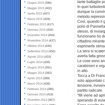
tante battaglie po
Giugno 2015
(396)
In quei turbolen
Maggio 2015
(402)
dunque la convin
Aprile 2015
(407)
metodo repressi
Marzo 2015
(428)
Così, quando il 
Febbraio 2015
(417)
polsi di Pannell
Gennaio 2015
(434)
stesso, di inviar
Dicembre 2014
(454)
funzionario ho d
Novembre 2014
(437)
cittadino mirant
esprimerle stima
Ottobre 2014
(440)
La sera si scaten
Settembre 2014
(450)
averla fatta gros
Agosto 2014
(433)
Le cose sono and
Luglio 2014
(436)
carabinieri e or
Giugno 2014
(391)
in atto.
Maggio 2014
(392)
Tocca a Di Franc
Aprile 2014
(389)
solo appuntato c
Marzo 2014
(436)
tensione, rivive
Febbraio 2014
(386)
partito radicale.
Gennaio 2014
(419)
“Mi viene ad apr
sperando di esse
Dicembre 2013
(367)
Sono accolto da p