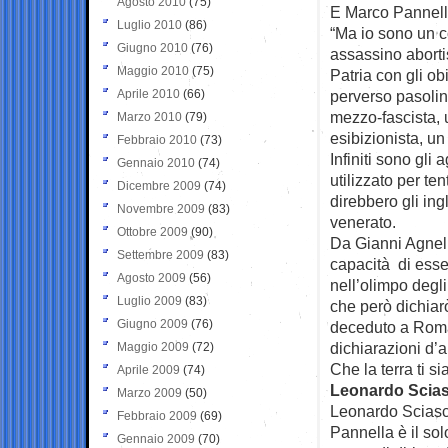
Agosto 2010
(75)
E Marco Pannell
Luglio 2010
(86)
“Ma io sono un c
Giugno 2010
(76)
assassino abortis
Maggio 2010
(75)
Patria con gli ob
Aprile 2010
(66)
perverso pasoli
mezzo-fascista, 
Marzo 2010
(79)
esibizionista, un
Febbraio 2010
(73)
Infiniti sono gli 
Gennaio 2010
(74)
utilizzato per ten
Dicembre 2009
(74)
direbbero gli in
Novembre 2009
(83)
venerato.
Ottobre 2009
(90)
Da Gianni Agnelli
Settembre 2009
(83)
capacità di esse
Agosto 2009
(56)
nell’olimpo degli
Luglio 2009
(83)
che però dichiar
Giugno 2009
(76)
deceduto a Roma 
dichiarazioni d’a
Maggio 2009
(72)
Che la terra ti si
Aprile 2009
(74)
Leonardo Scias
Marzo 2009
(50)
Leonardo Sciasci
Febbraio 2009
(69)
Pannella è il sol
Gennaio 2009
(70)