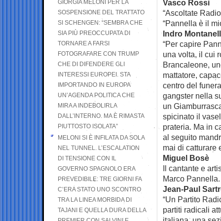
Vasco Rossi
GIORGIA MELONI PER LA
“Ascoltate Radio
SOSPENSIONE DEL TRATTATO
“Pannella è il mio
SI SCHENGEN: “SEMBRA CHE
Indro Montanell
SIA PIÙ PREOCCUPATA DI
“Per capire Panne
TORNARE A FARSI
una volta, il cui 
FOTOGRAFARE CON TRUMP
Brancaleone, uno
CHE DI DIFENDERE GLI
mattatore, capace
INTERESSI EUROPEI. STA
centro del funera
IMPORTANDO IN EUROPA
gangster nella su
UN’AGENDA POLITICA CHE
un Giamburrasca 
MIRA A INDEBOLIRLA
spicinato il vase
DALL’INTERNO. MA È RIMASTA
prateria. Ma in c
PIUTTOSTO ISOLATA”
al seguito mandri
MELONI SI È INFILATA DA SOLA
mai di catturare
NEL TUNNEL. L’ESCALATION
Miguel Bosè
DI TENSIONE CON IL
Il cantante e art
GOVERNO SPAGNOLO ERA
Marco Pannella.
PREVEDIBILE: TRE GIORNI FA
Jean-Paul Sart
C’ERA STATO UNO SCONTRO
“Un Partito Radi
TRA LA LINEA MORBIDA DI
partiti radicali 
TAJANI E QUELLA DURA DELLA
italiana, una se
PREMIER CON SALVINI E