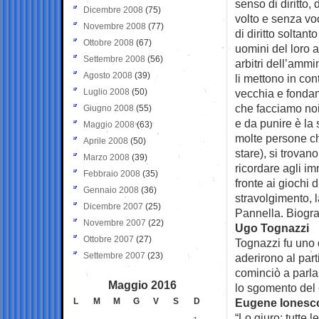
senso di diritto,
Dicembre 2008
(75)
volto e senza voc
Novembre 2008
(77)
di diritto solta
Ottobre 2008
(67)
uomini del loro a
Settembre 2008
(56)
arbitri dell’ammin
Agosto 2008
(39)
li mettono in con
Luglio 2008
(50)
vecchia e fondam
che facciamo noi
Giugno 2008
(55)
e da punire è la 
Maggio 2008
(63)
molte persone ch
Aprile 2008
(50)
stare), si trova
Marzo 2008
(39)
ricordare agli im
Febbraio 2008
(35)
fronte ai giochi 
Gennaio 2008
(36)
stravolgimento, l
Dicembre 2007
(25)
Pannella. Biograf
Novembre 2007
(22)
Ugo Tognazzi
Ottobre 2007
(27)
Tognazzi fu uno d
Settembre 2007
(23)
aderirono al par
cominciò a parla
Maggio 2016
lo sgomento del
L
M
M
G
V
S
D
Eugene Ionesc
“Lo giuro: tutte 