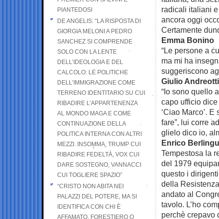
radicali italiani 
PIANTEDOSI
ancora oggi occor
DE ANGELIS: “LA RISPOSTA DI
Certamente dunqu
GIORGIA MELONI A PEDRO
Emma Bonino
SANCHEZ SI COMPRENDE
“Le persone a cu
SOLO CON LA LENTE
ma mi ha insegna
DELL’IDEOLOGIA E DEL
suggeriscono agli
CALCOLO: LE POLITICHE
Giulio Andreotti
DELL’IMMIGRAZIONE COME
“Io sono quello a
TERRENO IDENTITARIO SU CUI
capo ufficio dice
RIBADIRE L’APPARTENENZA
‘Ciao Marco’. E 
AL MONDO MAGA E COME
fare”, lui corre a
CONTINUAZIONE DELLA
glielo dico io, 
POLITICA INTERNA CON ALTRI
Enrico Berling
MEZZI. INSOMMA, TRUMP CUI
Tempestosa la re
RIBADIRE FEDELTÀ, VOX CUI
del 1979 equiparò
DARE SOSTEGNO, VANNACCI
questo i dirigent
CUI TOGLIERE SPAZIO”
della Resistenza
“CRISTO NON ABITA NEI
andato al Congre
PALAZZI DEL POTERE, MA SI
tavolo. L’ho com
IDENTIFICA CON CHI È
perchè crepavo d
AFFAMATO, FORESTIERO O