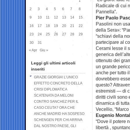
1
Radicale di cui n
2
3
4
5
6
7
8
Pannella”.
Pier Paolo Paso
9
10
11
12
13
14
15
Pasolini non usa
16
17
18
19
20
21
22
della Sera»: “Pa
23
24
25
26
27
28
29
“schiavi della n
partecipare al c
30
31
Cerami lesse il s
« Apr
Giu »
generica dell’alt
ottenuto dei gra
Leggi gli ultimi articoli
un grande peric
inseriti
anche per tutto i
GRAZIE GIORGIA! L’UNICO
dovrebbero esser
EFFETTO CONCRETO DELLA
questo? Attravers
CRISI DIPLOMATICA
estremisti — di c
SCATENATA DA MELONI
diritti civili so
CONTRO SANCHEZ PER IL
dinamica di tutta
CASO CEUTA? ORA CHE
Vecellio, “Marco 
ANCHE MADRID HA SOSPESO
Eugenio Monta
SCHENGEN PER CHI ARRIVA
“Dove il potere 
DAL NOSTRO PAESE, GLI
libertà , spunta