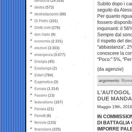
denuncia
(14.528)
Subito dopo i ca
destra
(573)
seguito da Alessa
destradipopolo
(99)
Per quanto rigua
Di Pietro
(101)
fossero disponibi
Diritti civili
(276)
inquinanti: il 56
Sempre dal sond
don Gallo
(9)
il rispetto del 
economia
(2.331)
“abbastanza”, 2%
elezioni
(3.303)
conoscere la com
emergenza
(3.077)
“Poco:” 5%, “Per 
Energia
(45)
Esselunga
(2)
(da agenzie)
Esteri
(784)
argomento:
Rom
Eugenetica
(3)
Europa
(1.314)
L’AUTOGOL 
Fassino
(13)
DUE MANDAT
federalismo
(167)
Maggio 19th, 2016
Ferrara
(21)
Ferretti
(6)
IN COMMISSION
DI BATTAGLIA
ferrovie
(133)
IMPORRE PALET
finanziaria
(325)