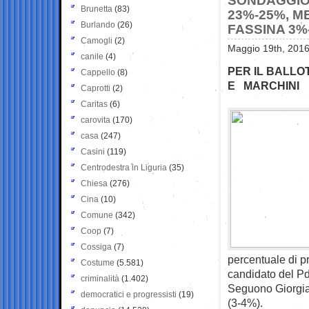
SONDAGGIO 
Brunetta
(83)
23%-25%, M
Burlando
(26)
FASSINA 3%
Camogli
(2)
Maggio 19th, 2016
canile
(4)
PER IL BALLO
Cappello
(8)
E MARCHINI
Caprotti
(2)
Caritas
(6)
carovita
(170)
casa
(247)
Casini
(119)
Centrodestra in Liguria
(35)
Chiesa
(276)
Cina
(10)
Comune
(342)
Coop
(7)
Cossiga
(7)
percentuale di pr
Costume
(5.581)
candidato del Pd
criminalità
(1.402)
Seguono Giorgia
democratici e progressisti
(19)
(3-4%).