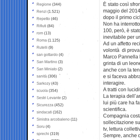
È stato così sfro
Regione
(344)
maggio del 2014 a
Renzi
(1.521)
dopo il primo cic
Repetto
(46)
Non ha interrotto
Rifiuti
(84)
100, però, è sta
rom
(13)
inevitabile per 
Roma
(1.125)
Ad un affetto re
Rutelli
(9)
volontà di provar
san gottardo
(4)
Marco Pannella h
San Martino
(3)
grinta di un leon
San Miniato
(2)
anche con la ten
e si faceva abbr
sanità
(306)
interagire.
Sarkozy
(43)
A tratti con luci
scuola
(354)
La terapia dell’
Sestri Levante
(2)
lui più care ha fa
Sicurezza
(452)
scientifica.
sindacati
(162)
Compagnia costan
Sinistra arcobaleno
(11)
sollecitazione sui
Soru
(4)
tv, lettura colletti
sprechi
(319)
Sempre, anche qu