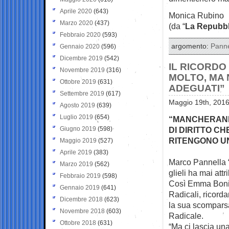
Aprile 2020
(643)
Monica Rubino
Marzo 2020
(437)
(da “
La Repubbl
Febbraio 2020
(593)
argomento:
Panne
Gennaio 2020
(596)
Dicembre 2019
(542)
IL RICORDO
Novembre 2019
(316)
MOLTO, MA 
Ottobre 2019
(631)
ADEGUATI”
Settembre 2019
(617)
Maggio 19th, 2016
Agosto 2019
(639)
Luglio 2019
(654)
“MANCHERANNO
Giugno 2019
(598)
DI DIRITTO CH
RITENGONO UN
Maggio 2019
(527)
Aprile 2019
(383)
Marco Pannella “
Marzo 2019
(562)
glieli ha mai attri
Febbraio 2019
(598)
Così Emma Bonin
Gennaio 2019
(641)
Radicali, ricor
Dicembre 2018
(623)
la sua scomparsa
Novembre 2018
(603)
Radicale.
Ottobre 2018
(631)
“Ma ci lascia una