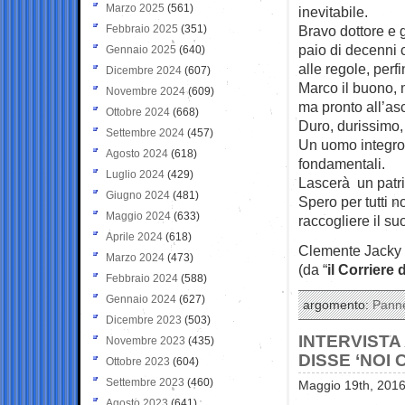
Marzo 2025
(561)
inevitabile.
Febbraio 2025
(351)
Bravo dottore e 
paio di decenni 
Gennaio 2025
(640)
alle regole, perfi
Dicembre 2024
(607)
Marco il buono, 
Novembre 2024
(609)
ma pronto all’asc
Ottobre 2024
(668)
Duro, durissimo,
Settembre 2024
(457)
Un uomo integro, 
Agosto 2024
(618)
fondamentali.
Luglio 2024
(429)
Lascerà un patri
Giugno 2024
(481)
Spero per tutti n
Maggio 2024
(633)
raccogliere il su
Aprile 2024
(618)
Clemente Jacky
Marzo 2024
(473)
(da “
il Corriere 
Febbraio 2024
(588)
Gennaio 2024
(627)
argomento:
Panne
Dicembre 2023
(503)
INTERVISTA
Novembre 2023
(435)
DISSE ‘NOI
Ottobre 2023
(604)
Settembre 2023
(460)
Maggio 19th, 2016
Agosto 2023
(641)