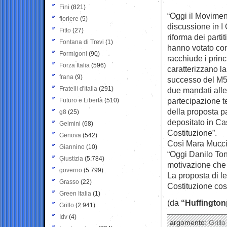
Fini
(821)
“Oggi il Moviment
fioriere
(5)
discussione in I
Fitto
(27)
riforma dei partit
Fontana di Trevi
(1)
hanno votato co
Formigoni
(90)
racchiude i princ
Forza Italia
(596)
caratterizzano la
frana
(9)
successo del M5S 
Fratelli d'Italia
(291)
due mandati alle
partecipazione te
Futuro e Libertà
(510)
della proposta p
g8
(25)
depositato in Ca
Gelmini
(68)
Costituzione”.
Genova
(542)
Così Mara Mucci
Giannino
(10)
“Oggi Danilo Ton
Giustizia
(5.784)
motivazione che n
governo
(5.799)
La proposta di l
Grasso
(22)
Costituzione co
Green Italia
(1)
(da
“Huffington
Grillo
(2.941)
Idv
(4)
argomento:
Grillo