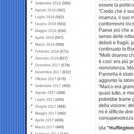
Settembre 2018
(586)
essere la politic
Agosto 2018
(362)
“Credo che il su
irruenza, il suo
Luglio 2018
(562)
conformismi incr
Giugno 2018
(563)
Paese più che a 
Maggio 2018
(634)
senso delle istitu
Aprile 2018
(547)
deboli e fragili,
Marzo 2018
(599)
continuato la Bo
Febbraio 2018
(571)
“Molti diranno c
Gennaio 2018
(607)
è così: era più p
Dicembre 2017
(578)
nonviolenza. Mol
Novembre 2017
(632)
Pannella è stato 
Ottobre 2017
(579)
aggiunto la stor
Settembre 2017
(456)
“Marco era grand
quasi tutto, e mo
Agosto 2017
(368)
potrebbe trarne 
Luglio 2017
(450)
della visione, de
Giugno 2017
(468)
mi è difficile di
Maggio 2017
(460)
consapevolezza 
Aprile 2017
(439)
Marzo 2017
(480)
(da
“Huffington
Febbraio 2017
(420)