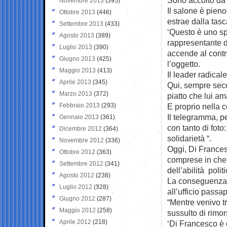
Novembre 2013
(395)
Il salone è pieno
Ottobre 2013
(446)
estrae dalla tasc
Settembre 2013
(433)
‘Questo è uno spi
Agosto 2013
(389)
rappresentante de
Luglio 2013
(390)
accende al contr
Giugno 2013
(425)
l’oggetto.
Maggio 2013
(413)
Il leader radical
Aprile 2013
(345)
Qui, sempre seco
Marzo 2013
(372)
piatto che lui am
Febbraio 2013
(293)
E proprio nella 
Il telegramma, p
Gennaio 2013
(361)
con tanto di foto
Dicembre 2012
(364)
solidarietà “.
Novembre 2012
(336)
Oggi, Di Francesc
Ottobre 2012
(363)
comprese in che
Settembre 2012
(341)
dell’abilità poli
Agosto 2012
(238)
La conseguenza p
Luglio 2012
(328)
all’ufficio passap
Giugno 2012
(287)
“Mentre venivo tr
Maggio 2012
(258)
sussulto di rimo
Aprile 2012
(218)
‘Di Francesco è 