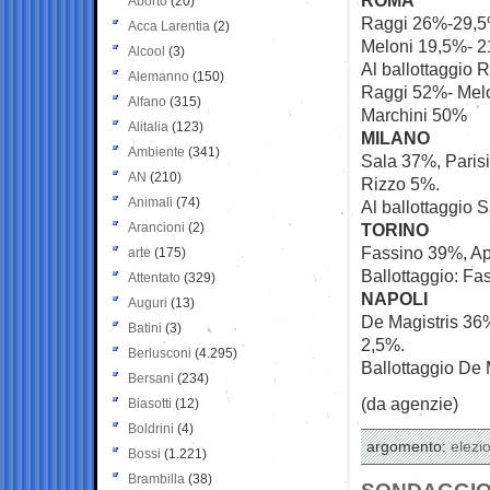
Aborto
(20)
Raggi 26%-29,5
Acca Larentia
(2)
Meloni 19,5%- 
Alcool
(3)
Al ballottaggio 
Alemanno
(150)
Raggi 52%- Mel
Alfano
(315)
Marchini 50%
Alitalia
(123)
MILANO
Ambiente
(341)
Sala 37%, Paris
AN
(210)
Rizzo 5%.
Animali
(74)
Al ballottaggio 
Arancioni
(2)
TORINO
Fassino 39%, A
arte
(175)
Ballottaggio: F
Attentato
(329)
NAPOLI
Auguri
(13)
De Magistris 36%
Batini
(3)
2,5%.
Berlusconi
(4.295)
Ballottaggio De 
Bersani
(234)
(da agenzie)
Biasotti
(12)
Boldrini
(4)
argomento:
elezio
Bossi
(1.221)
Brambilla
(38)