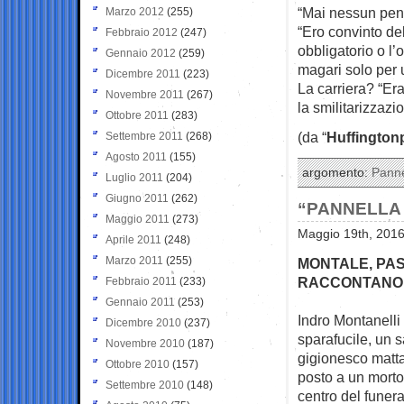
“Mai nessun penti
Marzo 2012
(255)
“Ero convinto de
Febbraio 2012
(247)
obbligatorio o l
Gennaio 2012
(259)
magari solo per 
Dicembre 2011
(223)
La carriera? “Era
Novembre 2011
(267)
la smilitarizzaz
Ottobre 2011
(283)
(da “
Huffington
Settembre 2011
(268)
Agosto 2011
(155)
argomento:
Panne
Luglio 2011
(204)
Giugno 2011
(262)
“PANNELLA
Maggio 2011
(273)
Maggio 19th, 2016
Aprile 2011
(248)
Marzo 2011
(255)
MONTALE, PAS
RACCONTANO
Febbraio 2011
(233)
Gennaio 2011
(253)
Indro Montanelli
Dicembre 2010
(237)
sparafucile, un 
Novembre 2010
(187)
gigionesco matta
Ottobre 2010
(157)
posto a un morto 
Settembre 2010
(148)
centro del funera