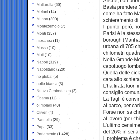
Anche, con buona
Mattarella
(60)
Basta prendere 
Meloni
(14)
come ha fatto Mar
Milano
(300)
schieramento di 
Il punto, però, 
Montezemolo
(7)
Parisi è la stess
Monti
(357)
borough (Manhatt
moschea
(11)
urbana di 785 ch
Musso
(10)
chilometri quadrat
Muti
(10)
Nella Grande Mela
Napoli
(319)
capoluogo lomb
Napolitano
(220)
Quella delle cic
no global
(5)
cara allo schiera
notte bianca
(3)
L’ha tirata fuori
Nuovo Centrodestra
(2)
consiglio comunal
Obama
(11)
La Tagli è convin
al parco, per cari
olimpiadi
(40)
Forse non sa ch
Oliveri
(4)
al lavoro (per ch
Pannella
(29)
L’ultimo censime
Papa
(33)
del 26% in sei a
Parlamento
(1.428)
Il problema è che