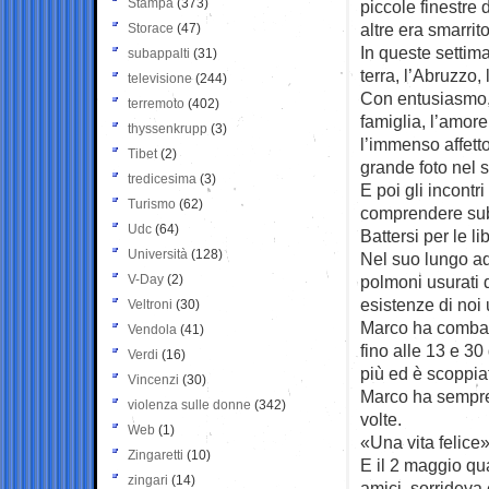
Stampa
(373)
piccole finestre 
altre era smarri
Storace
(47)
In queste settima
subappalti
(31)
terra, l’Abruzzo,
televisione
(244)
Con entusiasmo, 
terremoto
(402)
famiglia, l’amore
thyssenkrupp
(3)
l’immenso affett
Tibet
(2)
grande foto nel s
tredicesima
(3)
E poi gli incontr
Turismo
(62)
comprendere subi
Udc
(64)
Battersi per le lib
Università
(128)
Nel suo lungo add
V-Day
(2)
polmoni usurati d
esistenze di noi
Veltroni
(30)
Marco ha combattu
Vendola
(41)
fino alle 13 e 3
Verdi
(16)
più ed è scoppia
Vincenzi
(30)
Marco ha sempre 
violenza sulle donne
(342)
volte.
Web
(1)
«Una vita felice»
Zingaretti
(10)
E il 2 maggio qu
zingari
(14)
amici, sorrideva