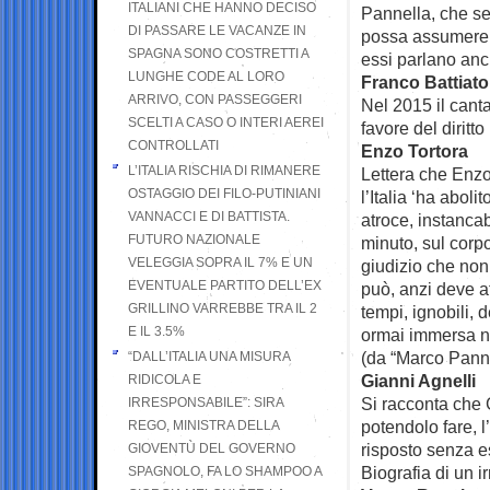
ITALIANI CHE HANNO DECISO
Pannella, che seg
DI PASSARE LE VACANZE IN
possa assumere di
SPAGNA SONO COSTRETTI A
essi parlano anc
LUNGHE CODE AL LORO
Franco Battiato
ARRIVO, CON PASSEGGERI
Nel 2015 il cant
SCELTI A CASO O INTERI AEREI
favore del dirit
CONTROLLATI
Enzo Tortora
L’ITALIA RISCHIA DI RIMANERE
Lettera che Enzo
OSTAGGIO DEI FILO-PUTINIANI
l’Italia ‘ha abol
VANNACCI E DI BATTISTA.
atroce, instanca
FUTURO NAZIONALE
minuto, sul corpo 
VELEGGIA SOPRA IL 7% E UN
giudizio che non
EVENTUALE PARTITO DELL’EX
può, anzi deve a
GRILLINO VARREBBE TRA IL 2
tempi, ignobili, 
E IL 3.5%
ormai immersa ne
(da “Marco Pannel
“DALL’ITALIA UNA MISURA
Gianni Agnelli
RIDICOLA E
Si racconta che 
IRRESPONSABILE”: SIRA
potendolo fare, l
REGO, MINISTRA DELLA
risposto senza e
GIOVENTÙ DEL GOVERNO
Biografia di un ir
SPAGNOLO, FA LO SHAMPOO A