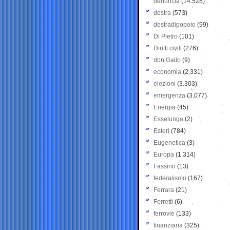
denuncia
(14.528)
destra
(573)
destradipopolo
(99)
Di Pietro
(101)
Diritti civili
(276)
don Gallo
(9)
economia
(2.331)
elezioni
(3.303)
emergenza
(3.077)
Energia
(45)
Esselunga
(2)
Esteri
(784)
Eugenetica
(3)
Europa
(1.314)
Fassino
(13)
federalismo
(167)
Ferrara
(21)
Ferretti
(6)
ferrovie
(133)
finanziaria
(325)