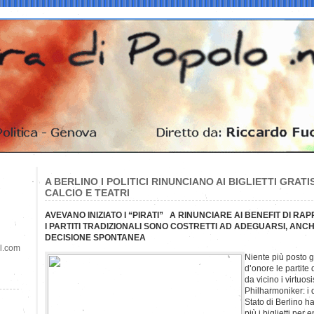
A BERLINO I POLITICI RINUNCIANO AI BIGLIETTI GRATI
CALCIO E TEATRI
AVEVANO INIZIATO I “PIRATI” A RINUNCIARE AI BENEFIT DI 
I PARTITI TRADIZIONALI SONO COSTRETTI AD ADEGUARSI, ANCH
DECISIONE SPONTANEA
il.com
Niente più posto g
d’onore le partite
da vicino i virtuos
Philharmoniker: i d
Stato di Berlino h
più i biglietti per