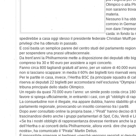
Olimpico o alla P
non saranno trovat
materia.
Nessuno li ha obbl
corrono in Germani
non dare l’impres
casta: in fondo la
spedirebbe a casa oggi stesso il presidente federale Christian Wulff per
privilegi che ha ottenuto in passato.
E così basta un semplice parere del centro studi del parlamento regional
per sospendere una prassi ultradecennale.
Da trent’anni la Philharmonie mette a disposizione dei deputati otto bigli
compreso tra 30 e 90 euro per assistere a ogni concerto.
Fanno circa 800 tagliandi gratuiti all’anno, per un valore di 40.000 euro
non si lasciano scappare: in media il 60% dei biglietti loro riservati veng
Per le partite in casa, invece, l’Hertha BSC (la principale squadra di cal
riserva ai deputati 22 biglietti per accomodarsi nell’esclusiva “Olympia
tribuna principale dello stadio Olimpico.
Un regalo da quasi 70.000 euro l’anno: un simile posto costa circa 180 eu
favore si spiega ufficialmente, in entrambi i casi, con gli “obblighi di r
La consuetudine non è illegale, ma appare dubbia, hanno stabilito gli es
parlamento regionale, provocando un insolito consenso tra i partiti.
Dopo aver consultato online la propria base, i “Pirati” hanno deciso di fa
trascinandosi dietro anche i gruppi parlamentari di Spd, Cdu, Verdi e L
«Se tra i nostri obblighi di rappresentanza dovesse rientrare anche la p
dell’Hertha o ai concerti della Philharmonie, allora vorrà dire che paghe
nostra», ha comunicato il “Pirata” Martin Delius.
È impossibile spiegare ai berlinesi «perchè vengano regalati ai deputati 