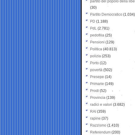
partito del popolo della libe
(30)
Partito Democratico
(1.034)
PD
(1.188)
PdL
(2.781)
pedofilia
(25)
Pensioni
(129)
Politica
(40.813)
polizia
(253)
Porto
(12)
povertà
(502)
Presepe
(14)
Primarie
(149)
Prodi
(52)
Provincia
(139)
radici e valori
(3.682)
RAI
(359)
rapine
(37)
Razzismo
(1.410)
Referendum
(200)