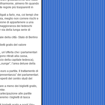
hilharmonie, almeno fin quando
e regole più trasparenti in
igati a farlo, ma, coi tempi che
a, meglio non correre rischi e
sione di appartenere a una
 maggioranza dei tedeschi
 via della lunga serie di
e della città -Stato di Berlino
etti gratis del valore
, un’offerta che i parlamentari
ono ritirati alla cassa.
cio della capitale tedesca),
 Lounge”, l’area deluxe della
ro a partita. Il trattamento di
appresentanza” dei parlamentari.
perti del centro studi del
re a meno dei biglietti gratis,
inke.
artecipazione alle partite
remo i biglietti di tasca
biglietti gratis e posti Vip».