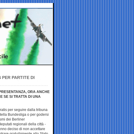
S PER PARTITE DI
RAPPRESENTANZA, ORA ANCHE
E SE SI TRATTA DI UNA
ratis per seguire dalla tribuna
 della Bundesliga o per godersi
ismi dei Berliner
eputati regionali della città -
anno deciso di non accettare
 entrare gratuitamente allo Stato