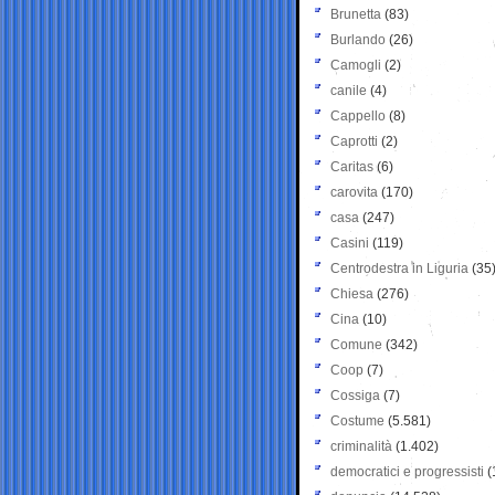
Brunetta
(83)
Burlando
(26)
Camogli
(2)
canile
(4)
Cappello
(8)
Caprotti
(2)
Caritas
(6)
carovita
(170)
casa
(247)
Casini
(119)
Centrodestra in Liguria
(35
Chiesa
(276)
Cina
(10)
Comune
(342)
Coop
(7)
Cossiga
(7)
Costume
(5.581)
criminalità
(1.402)
democratici e progressisti
(