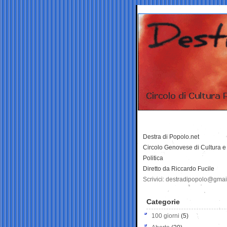
Destra di Popolo.net
Circolo Genovese di Cultura e
Politica
Diretto da Riccardo Fucile
Scrivici: destradipopolo@gma
Categorie
100 giorni
(5)