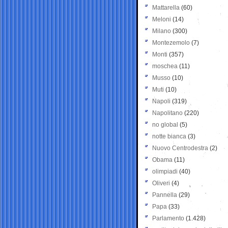
Mattarella
(60)
Meloni
(14)
Milano
(300)
Montezemolo
(7)
Monti
(357)
moschea
(11)
Musso
(10)
Muti
(10)
Napoli
(319)
Napolitano
(220)
no global
(5)
notte bianca
(3)
Nuovo Centrodestra
(2)
Obama
(11)
olimpiadi
(40)
Oliveri
(4)
Pannella
(29)
Papa
(33)
Parlamento
(1.428)