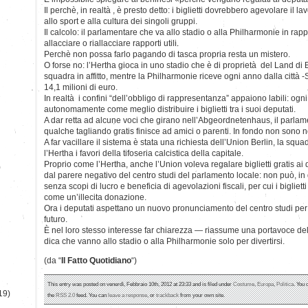
Il perchè, in realtà , è presto detto: i biglietti dovrebbero agevolare il l
allo sport e alla cultura dei singoli gruppi.
Il calcolo: il parlamentare che va allo stadio o alla Philharmonie in r
allacciare o riallacciare rapporti utili.
Perchè non possa farlo pagando di tasca propria resta un mistero.
O forse no: l’Hertha gioca in uno stadio che è di proprietà del Land di
squadra in affitto, mentre la Philharmonie riceve ogni anno dalla città -
14,1 milioni di euro.
In realtà i confini “dell’obbligo di rappresentanza” appaiono labili: og
autonomamente come meglio distribuire i biglietti tra i suoi deputati.
A dar retta ad alcune voci che girano nell’Abgeordnetenhaus, il parlamen
qualche tagliando gratis finisce ad amici o parenti. In fondo non sono n
A far vacillare il sistema è stata una richiesta dell’Union Berlin, la sq
l’Hertha i favori della tifoseria calcistica della capitale.
Proprio come l’Hertha, anche l’Union voleva regalare biglietti gratis ai 
)
dal parere negativo del centro studi del parlamento locale: non può, i
senza scopi di lucro e beneficia di agevolazioni fiscali, per cui i bigliett
come un’illecita donazione.
Ora i deputati aspettano un nuovo pronunciamento del centro studi pe
futuro.
È nel loro stesso interesse far chiarezza — riassume una portavoce del
dica che vanno allo stadio o alla Philharmonie solo per divertirsi.
(da “
Il Fatto Quotidiano
“)
This entry was posted on venerdì, Febbraio 10th, 2012 at 23:33 and is filed under
Costume
,
Europa
,
Politica
. You 
19)
the
RSS 2.0
feed. You can
leave a response
, or
trackback
from your own site.