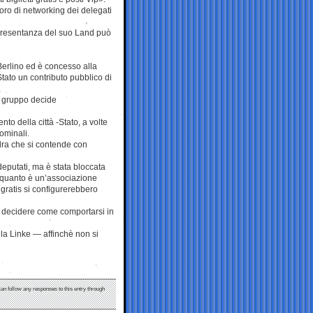
avoro di networking dei delegati
appresentanza del suo Land può
 Berlino ed è concesso alla
Stato un contributo pubblico di
ni gruppo decide
to della città -Stato, a volte
ominali.
uadra che si contende con
deputati, ma è stata bloccata
n quanto è un’associazione
i gratis si configurerebbero
r decidere come comportarsi in
la Linke — affinchè non si
can follow any responses to this entry through