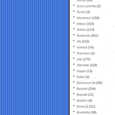
Aborto
(20)
Acca Larentia
(2)
Alcool
(3)
Alemanno
(150)
Alfano
(315)
Alitalia
(123)
Ambiente
(341)
AN
(210)
Animali
(74)
Arancioni
(2)
arte
(175)
Attentato
(329)
Auguri
(13)
Batini
(3)
Berlusconi
(4.295)
Bersani
(234)
Biasotti
(12)
Boldrini
(4)
Bossi
(1.221)
Brambilla
(38)