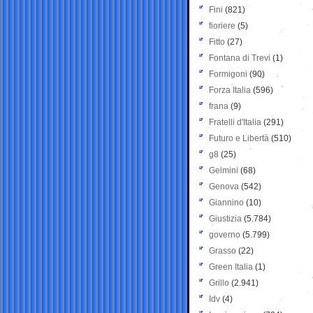
Fini
(821)
fioriere
(5)
Fitto
(27)
Fontana di Trevi
(1)
Formigoni
(90)
Forza Italia
(596)
frana
(9)
Fratelli d'Italia
(291)
Futuro e Libertà
(510)
g8
(25)
Gelmini
(68)
Genova
(542)
Giannino
(10)
Giustizia
(5.784)
governo
(5.799)
Grasso
(22)
Green Italia
(1)
Grillo
(2.941)
Idv
(4)