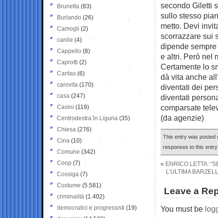
secondo Giletti s
Brunetta
(83)
sullo stesso pian
Burlando
(26)
metto. Devi invita
Camogli
(2)
scorrazzare sui s
canile
(4)
dipende sempre d
Cappello
(8)
e altri. Però nel 
Caprotti
(2)
Certamente lo sme
Caritas
(6)
dà vita anche all
carovita
(170)
diventati dei pe
casa
(247)
diventati person
comparsate telev
Casini
(119)
(da agenzie)
Centrodestra in Liguria
(35)
Chiesa
(276)
This entry was posted 
Cina
(10)
responses to this entr
Comune
(342)
Coop
(7)
«
ENRICO LETTA: “
L’ULTIMA BARZELL
Cossiga
(7)
Costume
(5.581)
Leave a Rep
criminalità
(1.402)
democratici e progressisti
(19)
You must be
log