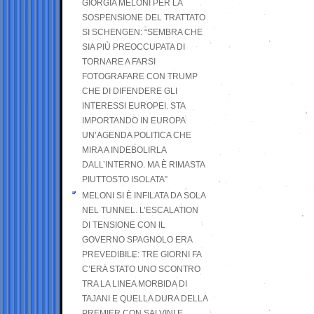
GIORGIA MELONI PER LA
SOSPENSIONE DEL TRATTATO
SI SCHENGEN: “SEMBRA CHE
SIA PIÙ PREOCCUPATA DI
TORNARE A FARSI
FOTOGRAFARE CON TRUMP
CHE DI DIFENDERE GLI
INTERESSI EUROPEI. STA
IMPORTANDO IN EUROPA
UN’AGENDA POLITICA CHE
MIRA A INDEBOLIRLA
DALL’INTERNO. MA È RIMASTA
PIUTTOSTO ISOLATA”
MELONI SI È INFILATA DA SOLA
NEL TUNNEL. L’ESCALATION
DI TENSIONE CON IL
GOVERNO SPAGNOLO ERA
PREVEDIBILE: TRE GIORNI FA
C’ERA STATO UNO SCONTRO
TRA LA LINEA MORBIDA DI
TAJANI E QUELLA DURA DELLA
PREMIER CON SALVINI E