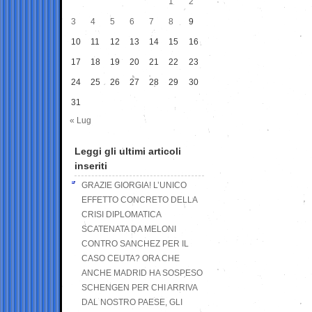
1
2
3
4
5
6
7
8
9
10
11
12
13
14
15
16
17
18
19
20
21
22
23
24
25
26
27
28
29
30
31
« Lug
Leggi gli ultimi articoli
inseriti
GRAZIE GIORGIA! L’UNICO
EFFETTO CONCRETO DELLA
CRISI DIPLOMATICA
SCATENATA DA MELONI
CONTRO SANCHEZ PER IL
CASO CEUTA? ORA CHE
ANCHE MADRID HA SOSPESO
SCHENGEN PER CHI ARRIVA
DAL NOSTRO PAESE, GLI