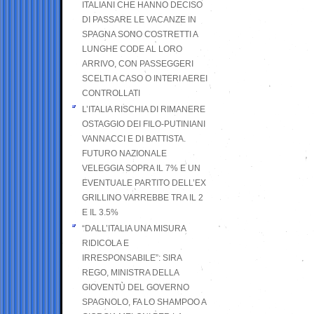
ITALIANI CHE HANNO DECISO
DI PASSARE LE VACANZE IN
SPAGNA SONO COSTRETTI A
LUNGHE CODE AL LORO
ARRIVO, CON PASSEGGERI
SCELTI A CASO O INTERI AEREI
CONTROLLATI
L’ITALIA RISCHIA DI RIMANERE
OSTAGGIO DEI FILO-PUTINIANI
VANNACCI E DI BATTISTA.
FUTURO NAZIONALE
VELEGGIA SOPRA IL 7% E UN
EVENTUALE PARTITO DELL’EX
GRILLINO VARREBBE TRA IL 2
E IL 3.5%
“DALL’ITALIA UNA MISURA
RIDICOLA E
IRRESPONSABILE”: SIRA
REGO, MINISTRA DELLA
GIOVENTÙ DEL GOVERNO
SPAGNOLO, FA LO SHAMPOO A