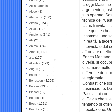
Aborto
(20)
E oggi Massimo G
Acca Larentia
(2)
argomento, giusti
Alcool
(3)
suo operato. Sosti
Alemanno
(150)
tecnica del “Cas
Alfano
(315)
latini: li invita,
Alitalia
(123)
tutte quelle che l
Ambiente
(341)
Insomma, una sort
AN
(210)
in realtà, a tacer
Intervistato dal 
Animali
(74)
affrontare quello
Arancioni
(2)
Enrico Mentana. D
arte
(175)
diversi, si occup
Attentato
(329)
di stimare molto
Auguri
(13)
differente dei due
Batini
(3)
telegiornale.
Berlusconi
(4.295)
Contrasti che so
Bersani
(234)
trasmissione. D
Biasotti
(12)
Pass a chi contin
Boldrini
(4)
di Pavia che si e
Bossi
(1.221)
tentando di otten
inoculazione. Un
Brambilla
(38)