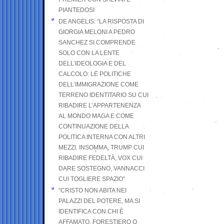
PIANTEDOSI
DE ANGELIS: “LA RISPOSTA DI
GIORGIA MELONI A PEDRO
SANCHEZ SI COMPRENDE
SOLO CON LA LENTE
DELL’IDEOLOGIA E DEL
CALCOLO: LE POLITICHE
DELL’IMMIGRAZIONE COME
TERRENO IDENTITARIO SU CUI
RIBADIRE L’APPARTENENZA
AL MONDO MAGA E COME
CONTINUAZIONE DELLA
POLITICA INTERNA CON ALTRI
MEZZI. INSOMMA, TRUMP CUI
RIBADIRE FEDELTÀ, VOX CUI
DARE SOSTEGNO, VANNACCI
CUI TOGLIERE SPAZIO”
“CRISTO NON ABITA NEI
PALAZZI DEL POTERE, MA SI
IDENTIFICA CON CHI È
AFFAMATO, FORESTIERO O