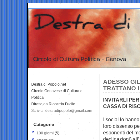
ADESSO GIL
Destra di Popolo.net
TRATTANO I
Circolo Genovese di Cultura e
Politica
INVITARLI PE
Diretto da Riccardo Fucile
CASSA DI RIS
Scrivici: destradipopolo@gmail.com
I social lo hanno
Categorie
loro
dissenso per
esponenti del mo
100 giorni
(5)
declinazioni) all