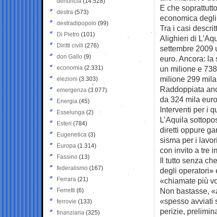
denuncia
(14.528)
E che soprattutt
destra
(573)
economica degli 
destradipopolo
(99)
Tra i casi descri
Di Pietro
(101)
Alighieri di L’Aq
Diritti civili
(276)
settembre 2009 u
don Gallo
(9)
euro. Ancora: la
economia
(2.331)
un milione e 738 
milione 299 mila
elezioni
(3.303)
Raddoppiata anch
emergenza
(3.077)
da 324 mila euro 
Energia
(45)
Interventi per i 
Esselunga
(2)
L’Aquila sottopos
Esteri
(784)
diretti oppure g
Eugenetica
(3)
sisma per i lavor
Europa
(1.314)
con invito a tre 
Fassino
(13)
Il tutto senza ch
federalismo
(167)
degli operatori» 
Ferrara
(21)
«chiamate più vo
Non bastasse, «al
Ferretti
(6)
«spesso avviati s
ferrovie
(133)
perizie, prelimina
finanziaria
(325)