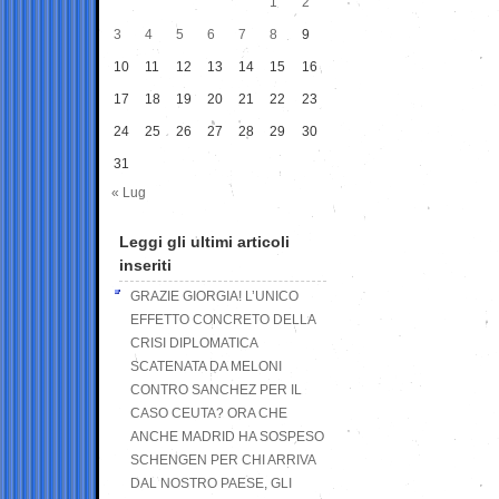
1
2
3
4
5
6
7
8
9
10
11
12
13
14
15
16
17
18
19
20
21
22
23
24
25
26
27
28
29
30
31
« Lug
Leggi gli ultimi articoli
inseriti
GRAZIE GIORGIA! L’UNICO
EFFETTO CONCRETO DELLA
CRISI DIPLOMATICA
SCATENATA DA MELONI
CONTRO SANCHEZ PER IL
CASO CEUTA? ORA CHE
ANCHE MADRID HA SOSPESO
SCHENGEN PER CHI ARRIVA
DAL NOSTRO PAESE, GLI