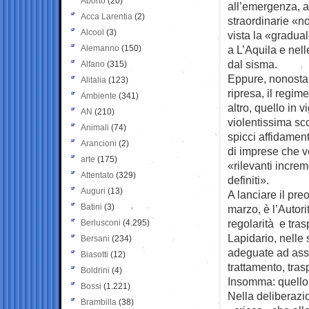
Aborto
(20)
all’emergenza, 
Acca Larentia
(2)
straordinarie «no
Alcool
(3)
vista la «graduale
Alemanno
(150)
a L’Aquila e nell
dal sisma.
Alfano
(315)
Eppure, nonostant
Alitalia
(123)
ripresa, il regim
Ambiente
(341)
altro, quello in 
AN
(210)
violentissima sco
Animali
(74)
spicci affidamenti
Arancioni
(2)
di imprese che v
arte
(175)
«rilevanti incre
Attentato
(329)
definiti».
Auguri
(13)
A lanciare il pre
Batini
(3)
marzo, è l’Autori
regolarità e tras
Berlusconi
(4.295)
Lapidario, nelle 
Bersani
(234)
adeguate ad assic
Biasotti
(12)
trattamento, tra
Boldrini
(4)
Insomma: quello
Bossi
(1.221)
Nella deliberazio
Brambilla
(38)