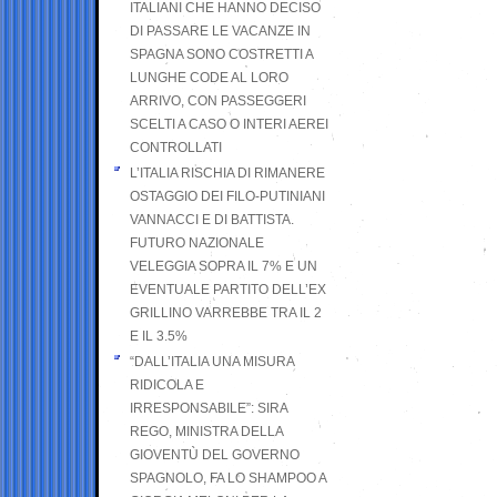
ITALIANI CHE HANNO DECISO
DI PASSARE LE VACANZE IN
SPAGNA SONO COSTRETTI A
LUNGHE CODE AL LORO
ARRIVO, CON PASSEGGERI
SCELTI A CASO O INTERI AEREI
CONTROLLATI
L’ITALIA RISCHIA DI RIMANERE
OSTAGGIO DEI FILO-PUTINIANI
VANNACCI E DI BATTISTA.
FUTURO NAZIONALE
VELEGGIA SOPRA IL 7% E UN
EVENTUALE PARTITO DELL’EX
GRILLINO VARREBBE TRA IL 2
E IL 3.5%
“DALL’ITALIA UNA MISURA
RIDICOLA E
IRRESPONSABILE”: SIRA
REGO, MINISTRA DELLA
GIOVENTÙ DEL GOVERNO
SPAGNOLO, FA LO SHAMPOO A