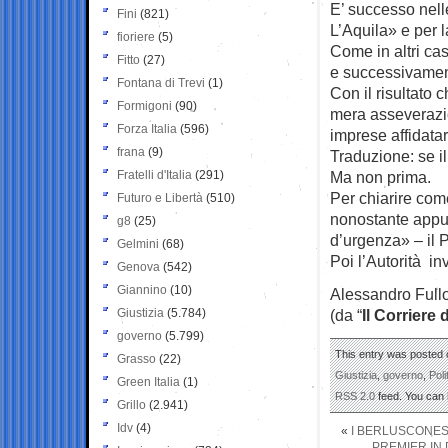
E’ successo nelle
Fini
(821)
L’Aquila» e per 
fioriere
(5)
Come in altri cas
Fitto
(27)
e successivamente
Fontana di Trevi
(1)
Con il risultato 
Formigoni
(90)
mera asseverazio
Forza Italia
(596)
imprese affidatar
frana
(9)
Traduzione: se il
Fratelli d'Italia
(291)
Ma non prima.
Per chiarire com
Futuro e Libertà
(510)
nonostante appunt
g8
(25)
d’urgenza» – il 
Gelmini
(68)
Poi l’Autorità i
Genova
(542)
Giannino
(10)
Alessandro Full
Giustizia
(5.784)
(da “
Il Corriere 
governo
(5.799)
This entry was posted o
Grasso
(22)
Giustizia
,
governo
,
Poli
Green Italia
(1)
RSS 2.0
feed. You can
Grillo
(2.941)
Idv
(4)
«
I BERLUSCONES 
PREMIER IN 