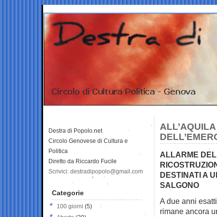
ALL’AQUILA
Destra di Popolo.net
DELL’EMER
Circolo Genovese di Cultura e
Politica
ALLARME DELL
Diretto da Riccardo Fucile
RICOSTRUZION
Scrivici: destradipopolo@gmail.com
DESTINATI A U
SALGONO
Categorie
A due anni esatti
100 giorni
(5)
rimane
ancora un