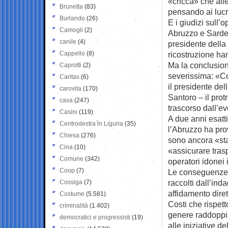
«cricca» che alle
Brunetta
(83)
pensando ai lucro
Burlando
(26)
E i giudizi sull’
Camogli
(2)
Abruzzo e Sardeg
canile
(4)
presidente della
Cappello
(8)
ricostruzione han
Ma la conclusio
Caprotti
(2)
severissima: «Con
Caritas
(6)
il presidente del
carovita
(170)
Santoro – il pro
casa
(247)
trascorso dall’e
Casini
(119)
A due anni esatti
Centrodestra in Liguria
(35)
l’Abruzzo ha pro
Chiesa
(276)
sono ancora «stati
Cina
(10)
«assicurare tras
Comune
(342)
operatori idonei 
Coop
(7)
Le conseguenze d
raccolti dall’ind
Cossiga
(7)
affidamento diret
Costume
(5.581)
Costi che rispett
criminalità
(1.402)
genere raddoppi
democratici e progressisti
(19)
alle iniziative de