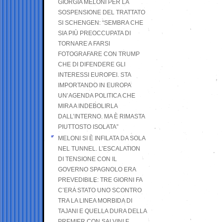
GIORGIA MELONI PER LA
SOSPENSIONE DEL TRATTATO
SI SCHENGEN: “SEMBRA CHE
SIA PIÙ PREOCCUPATA DI
TORNARE A FARSI
FOTOGRAFARE CON TRUMP
CHE DI DIFENDERE GLI
INTERESSI EUROPEI. STA
IMPORTANDO IN EUROPA
UN’AGENDA POLITICA CHE
MIRA A INDEBOLIRLA
DALL’INTERNO. MA È RIMASTA
PIUTTOSTO ISOLATA”
MELONI SI È INFILATA DA SOLA
NEL TUNNEL. L’ESCALATION
DI TENSIONE CON IL
GOVERNO SPAGNOLO ERA
PREVEDIBILE: TRE GIORNI FA
C’ERA STATO UNO SCONTRO
TRA LA LINEA MORBIDA DI
TAJANI E QUELLA DURA DELLA
PREMIER CON SALVINI E