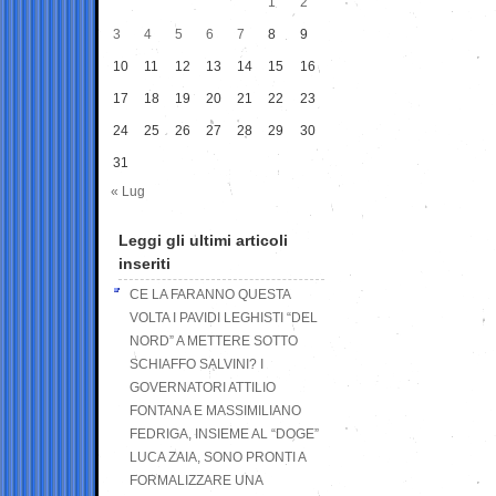
1
2
3
4
5
6
7
8
9
10
11
12
13
14
15
16
17
18
19
20
21
22
23
24
25
26
27
28
29
30
31
« Lug
Leggi gli ultimi articoli
inseriti
CE LA FARANNO QUESTA
VOLTA I PAVIDI LEGHISTI “DEL
NORD” A METTERE SOTTO
SCHIAFFO SALVINI? I
GOVERNATORI ATTILIO
FONTANA E MASSIMILIANO
FEDRIGA, INSIEME AL “DOGE”
LUCA ZAIA, SONO PRONTI A
FORMALIZZARE UNA