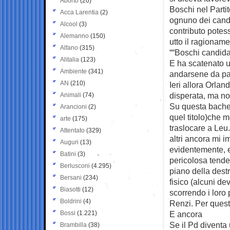
Aborto
(20)
Boschi nel Part
Acca Larentia
(2)
ognuno dei candi
Alcool
(3)
contributo potes
Alemanno
(150)
utto il ragionamen
Alfano
(315)
““Boschi candidat
Alitalia
(123)
E ha scatenato un
Ambiente
(341)
andarsene da par
AN
(210)
Ieri allora Orlan
disperata, ma no
Animali
(74)
Su questa bachec
Arancioni
(2)
quel titolo)che m
arte
(175)
traslocare a Leu
Attentato
(329)
altri ancora mi i
Auguri
(13)
evidentemente, er
Batini
(3)
pericolosa tenden
Berlusconi
(4.295)
piano della destr
Bersani
(234)
fisico (alcuni dev
Biasotti
(12)
scorrendo i loro 
Boldrini
(4)
Renzi. Per quest
Bossi
(1.221)
E ancora
Se il Pd diventa 
Brambilla
(38)