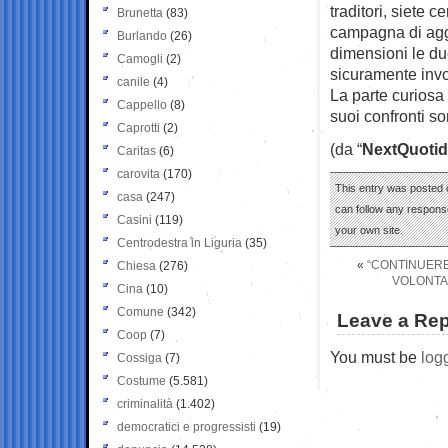
traditori, siete 
Brunetta
(83)
campagna di aggr
Burlando
(26)
dimensioni le due
Camogli
(2)
sicuramente inv
canile
(4)
La parte curiosa 
Cappello
(8)
suoi confronti so
Caprotti
(2)
(da “
NextQuotid
Caritas
(6)
carovita
(170)
This entry was posted 
casa
(247)
can follow any response
Casini
(119)
your own site.
Centrodestra in Liguria
(35)
«
“CONTINUERE
Chiesa
(276)
VOLONTA
Cina
(10)
Comune
(342)
Leave a Rep
Coop
(7)
You must be
log
Cossiga
(7)
Costume
(5.581)
criminalità
(1.402)
democratici e progressisti
(19)