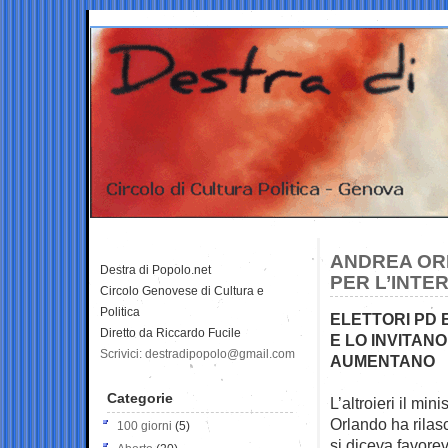
ANDREA ORL
Destra di Popolo.net
PER L’INTE
Circolo Genovese di Cultura e
Politica
ELETTORI PD 
Diretto da Riccardo Fucile
E LO INVITAN
Scrivici: destradipopolo@gmail.com
AUMENTANO
Categorie
L’altroieri il mi
Orlando ha
rilas
100 giorni
(5)
si diceva favore