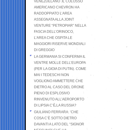
VENEZUELANO .IL COLOSSO
AMERICANO CHEVRON HA
RADDOPPIATO L’AREA
ASSEGNATA ALLA JOINT
VENTURE “PETROPIAR” NELLA
FASCIA DELL’ORINOCO,
L’AREA CHE OSPITA LE
MAGGIORI RISERVE MONDIALI
DI GREGGIO
LA GERMANIA SI CONFERMA IL
VENTRE MOLLE DELL’EUROPA
(PER LA GIOIA DI PUTIN). COME
MAI I TEDESCHI NON
VOGLIONO AMMETTERE CHE
DIETRO AL CASO DEL DRONE
PIENO DI ESPLOSIVO
RINVENUTO ALL’AEROPORTO
DI LIPSIA C’È LA RUSSIA?
GIULIANO FERRARA: ’CHE
COSA C’È SOTTO DIETRO
DAVANTI A LATO DEL “SIGNOR