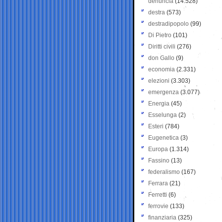
denuncia
(14.528)
destra
(573)
destradipopolo
(99)
Di Pietro
(101)
Diritti civili
(276)
don Gallo
(9)
economia
(2.331)
elezioni
(3.303)
emergenza
(3.077)
Energia
(45)
Esselunga
(2)
Esteri
(784)
Eugenetica
(3)
Europa
(1.314)
Fassino
(13)
federalismo
(167)
Ferrara
(21)
Ferretti
(6)
ferrovie
(133)
finanziaria
(325)