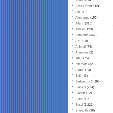
Aborto
(20)
Acca Larentia
(2)
Alcool
(3)
Alemanno
(150)
Alfano
(315)
Alitalia
(123)
Ambiente
(341)
AN
(210)
Animali
(74)
Arancioni
(2)
arte
(175)
Attentato
(329)
Auguri
(13)
Batini
(3)
Berlusconi
(4.295)
Bersani
(234)
Biasotti
(12)
Boldrini
(4)
Bossi
(1.221)
Brambilla
(38)