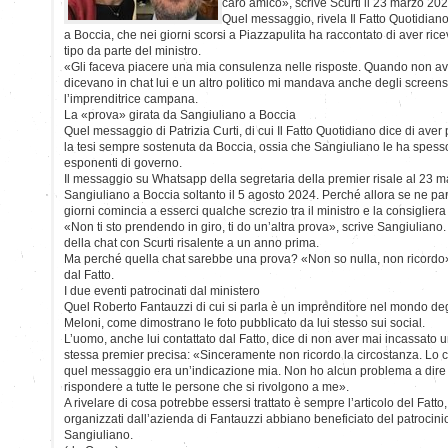
caro amico», scrive Scurti il 23 marzo 202
Quel messaggio, rivela Il Fatto Quotidiano
a Boccia, che nei giorni scorsi a Piazzapulita ha raccontato di aver ri
tipo da parte del ministro.
«Gli faceva piacere una mia consulenza nelle risposte. Quando non av
dicevano in chat lui e un altro politico mi mandava anche degli screen
l’imprenditrice campana.
La «prova» girata da Sangiuliano a Boccia
Quel messaggio di Patrizia Curti, di cui Il Fatto Quotidiano dice di ave
la tesi sempre sostenuta da Boccia, ossia che Sangiuliano le ha spesso 
esponenti di governo.
Il messaggio su Whatsapp della segretaria della premier risale al 23 m
Sangiuliano a Boccia soltanto il 5 agosto 2024. Perché allora se ne pa
giorni comincia a esserci qualche screzio tra il ministro e la consiglier
«Non ti sto prendendo in giro, ti do un’altra prova», scrive Sangiuliano.
della chat con Scurti risalente a un anno prima.
Ma perché quella chat sarebbe una prova? «Non so nulla, non ricordo»
dal Fatto.
I due eventi patrocinati dal ministero
Quel Roberto Fantauzzi di cui si parla è un imprenditore nel mondo deg
Meloni, come dimostrano le foto pubblicato da lui stesso sui social.
L’uomo, anche lui contattato dal Fatto, dice di non aver mai incassato 
stessa premier precisa: «Sinceramente non ricordo la circostanza. Lo 
quel messaggio era un’indicazione mia. Non ho alcun problema a dire
rispondere a tutte le persone che si rivolgono a me».
A rivelare di cosa potrebbe essersi trattato è sempre l’articolo del Fatt
organizzati dall’azienda di Fantauzzi abbiano beneficiato del patrocinio 
Sangiuliano.