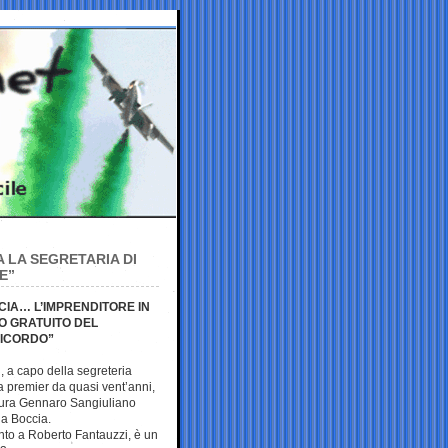
 LA SEGRETARIA DI
E”
CIA… L’IMPRENDITORE IN
IO GRATUITO DEL
RICORDO”
, a capo della segreteria
a premier da quasi vent’anni,
ltura Gennaro Sangiuliano
ia Boccia.
to a Roberto Fantauzzi, è un