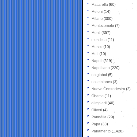
Mattarella
(60)
Meloni
(14)
Milano
(300)
Montezemolo
(7)
Monti
(357)
moschea
(11)
Musso
(10)
Muti
(10)
Napoli
(319)
Napolitano
(220)
no global
(5)
notte bianca
(3)
Nuovo Centrodestra
(2)
Obama
(11)
olimpiadi
(40)
Oliveri
(4)
Pannella
(29)
Papa
(33)
Parlamento
(1.428)