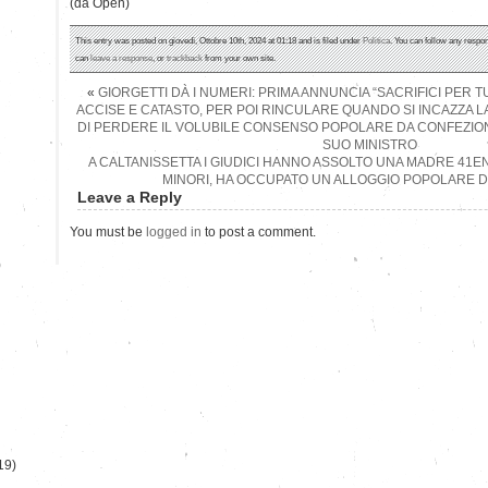
(da Open)
This entry was posted on giovedì, Ottobre 10th, 2024 at 01:18 and is filed under
Politica
. You can follow any respon
can
leave a response
, or
trackback
from your own site.
«
GIORGETTI DÀ I NUMERI: PRIMA ANNUNCIA “SACRIFICI PER T
ACCISE E CATASTO, PER POI RINCULARE QUANDO SI INCAZZA L
DI PERDERE IL VOLUBILE CONSENSO POPOLARE DA CONFEZIO
SUO MINISTRO
A CALTANISSETTA I GIUDICI HANNO ASSOLTO UNA MADRE 41ENN
MINORI, HA OCCUPATO UN ALLOGGIO POPOLARE 
Leave a Reply
You must be
logged in
to post a comment.
)
19)