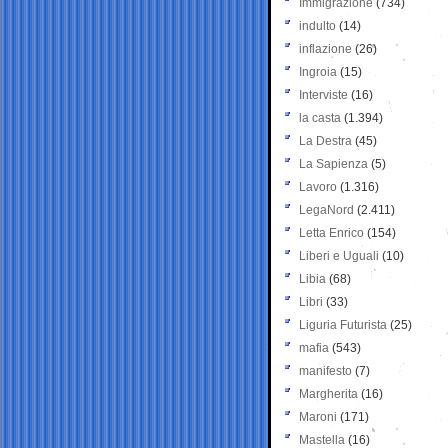
Immigrazione
(734)
indulto
(14)
inflazione
(26)
Ingroia
(15)
Interviste
(16)
la casta
(1.394)
La Destra
(45)
La Sapienza
(5)
Lavoro
(1.316)
LegaNord
(2.411)
Letta Enrico
(154)
Liberi e Uguali
(10)
Libia
(68)
Libri
(33)
Liguria Futurista
(25)
mafia
(543)
manifesto
(7)
Margherita
(16)
Maroni
(171)
Mastella
(16)