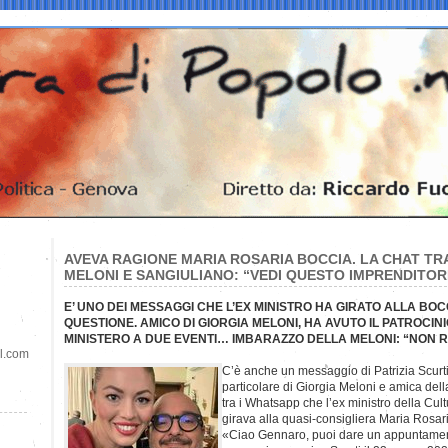
AVEVA RAGIONE MARIA ROSARIA BOCCIA. LA CHAT TRA
MELONI E SANGIULIANO: “VEDI QUESTO IMPRENDITOR
E’ UNO DEI MESSAGGI CHE L’EX MINISTRO HA GIRATO ALLA BOC
QUESTIONE. AMICO DI GIORGIA MELONI, HA AVUTO IL PATROCIN
MINISTERO A DUE EVENTI… IMBARAZZO DELLA MELONI: “NON 
il.com
C’è anche un messaggio di Patrizia Scurti
particolare di Giorgia Meloni e amica dell
tra i Whatsapp che l’ex ministro della Cu
girava alla quasi-consigliera Maria Rosar
«Ciao Gennaro, puoi dare un appuntamen