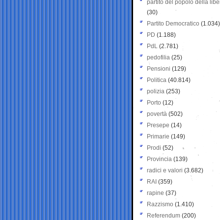
partito del popolo della libe
(30)
Partito Democratico
(1.034)
PD
(1.188)
PdL
(2.781)
pedofilia
(25)
Pensioni
(129)
Politica
(40.814)
polizia
(253)
Porto
(12)
povertà
(502)
Presepe
(14)
Primarie
(149)
Prodi
(52)
Provincia
(139)
radici e valori
(3.682)
RAI
(359)
rapine
(37)
Razzismo
(1.410)
Referendum
(200)