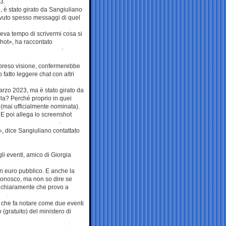
3.
, è stato girato da Sangiuliano
cevuto spesso messaggi di quel
eva tempo di scrivermi cosa si
shot», ha raccontato
r preso visione, confermerebbe
fatto leggere chat con altri
arzo 2023, ma è stato girato da
rla? Perché proprio in quei
a (mai ufficialmente nominata).
 E poi allega lo screenshot
, dice Sangiuliano contattato
li eventi, amico di Giorgia
un euro pubblico. E anche la
conosco, ma non so dire se
 chiaramente che provo a
o, che fa notare come due eventi
(gratuito) del ministero di