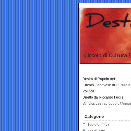
Destra di Popolo.net
Circolo Genovese di Cultura e
Politica
Diretto da Riccardo Fucile
Scrivici: destradipopolo@gma
Categorie
100 giorni
(5)