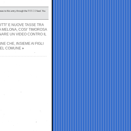
ses to this entry through the
RSS 2.0
feed. You
UTTI” E NUOVE TASSE TRA
A MELONA, COSI’ TIMOROSA
NARE UN VIDEO CONTRO IL
E CHE, INSIEME AI FIGLI
DEL COMUNE
»