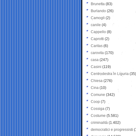
Brunetta
(83)
Burlando
(26)
Camogli
(2)
canile
(4)
Cappello
(8)
Caprotti
(2)
Caritas
(6)
carovita
(170)
casa
(247)
Casini
(119)
Centrodestra in Liguria
(35
Chiesa
(276)
Cina
(10)
Comune
(342)
Coop
(7)
Cossiga
(7)
Costume
(5.581)
criminalità
(1.402)
democratici e progressisti
(