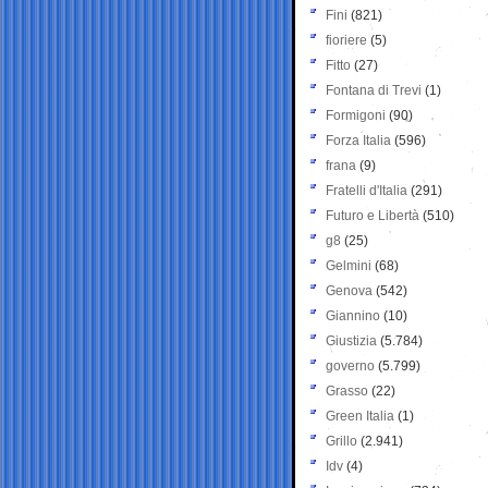
Fini
(821)
fioriere
(5)
Fitto
(27)
Fontana di Trevi
(1)
Formigoni
(90)
Forza Italia
(596)
frana
(9)
Fratelli d'Italia
(291)
Futuro e Libertà
(510)
g8
(25)
Gelmini
(68)
Genova
(542)
Giannino
(10)
Giustizia
(5.784)
governo
(5.799)
Grasso
(22)
Green Italia
(1)
Grillo
(2.941)
Idv
(4)