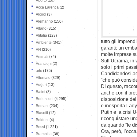
Aborto
(20)
Acca Larentia
(2)
Alcool
(3)
Alemanno
(150)
Alfano
(315)
Alitalia
(123)
tutto gli imprendi
Ambiente
(341)
garanti; un emba
AN
(210)
molte imprese sul
Animali
(74)
Sull’Ucraina, in 
Arancioni
(2)
solo i primi pass
arte
(175)
Candidandosi ad 
Attentato
(329)
“che può consider
Auguri
(13)
Di questo, racco
Batini
(3)
anche con il pre
disposizione del
Berlusconi
(4.295)
e inesperta Lady
Bersani
(234)
Putin e la crisi 
Biasotti
(12)
riconquistare una
Boldrini
(4)
da quando “le di
Bossi
(1.221)
Ora, però, l’occa
Brambilla
(38)