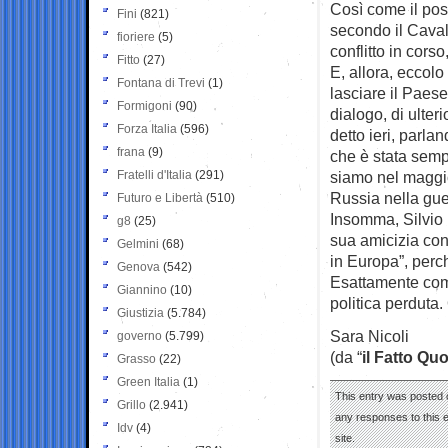
Così come il pos
Fini
(821)
secondo il Caval
fioriere
(5)
conflitto in corso
Fitto
(27)
E, allora, eccolo
Fontana di Trevi
(1)
lasciare il Paese
Formigoni
(90)
dialogo, di ulte
Forza Italia
(596)
detto ieri, parla
frana
(9)
che è stata sempr
Fratelli d'Italia
(291)
siamo nel maggio
Russia nella guer
Futuro e Libertà
(510)
Insomma, Silvio 
g8
(25)
sua amicizia con
Gelmini
(68)
in Europa”, perc
Genova
(542)
Esattamente come 
Giannino
(10)
politica perduta
Giustizia
(5.784)
Sara Nicoli
governo
(5.799)
(da “
il Fatto Qu
Grasso
(22)
Green Italia
(1)
This entry was posted o
Grillo
(2.941)
any responses to this 
Idv
(4)
site.