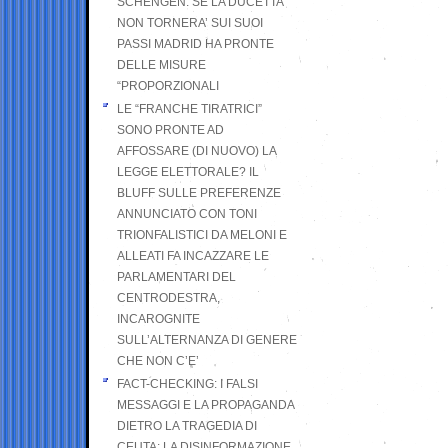
SCHENGEN. SE LA DUCETTA
NON TORNERA’ SUI SUOI
PASSI MADRID HA PRONTE
DELLE MISURE
“PROPORZIONALI
LE “FRANCHE TIRATRICI”
SONO PRONTE AD
AFFOSSARE (DI NUOVO) LA
LEGGE ELETTORALE? IL
BLUFF SULLE PREFERENZE
ANNUNCIATO CON TONI
TRIONFALISTICI DA MELONI E
ALLEATI FA INCAZZARE LE
PARLAMENTARI DEL
CENTRODESTRA,
INCAROGNITE
SULL’ALTERNANZA DI GENERE
CHE NON C’E’
FACT-CHECKING: I FALSI
MESSAGGI E LA PROPAGANDA
DIETRO LA TRAGEDIA DI
CEUTA: LA DISINFORMAZIONE