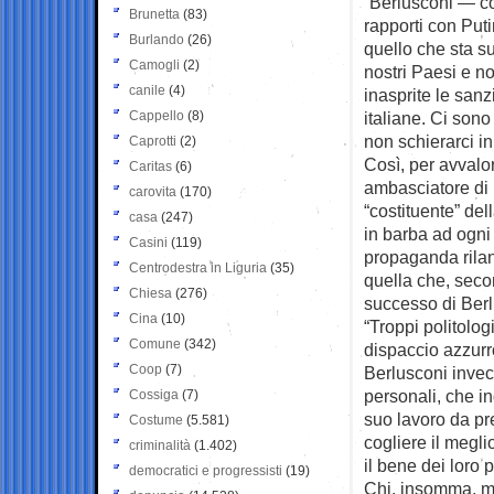
“Berlusconi — co
Brunetta
(83)
rapporti con Puti
Burlando
(26)
quello che sta s
Camogli
(2)
nostri Paesi e n
canile
(4)
inasprite le san
Cappello
(8)
italiane. Ci sono
non schierarci i
Caprotti
(2)
Così, per avvalo
Caritas
(6)
ambasciatore di 
carovita
(170)
“costituente” de
casa
(247)
in barba ad ogni
Casini
(119)
propaganda rilan
Centrodestra in Liguria
(35)
quella che, secon
Chiesa
(276)
successo di Berlu
Cina
(10)
“Troppi politolog
Comune
(342)
dispaccio azzurro
Coop
(7)
Berlusconi invec
personali, che ind
Cossiga
(7)
suo lavoro da pre
Costume
(5.581)
cogliere il megl
criminalità
(1.402)
il bene dei loro p
democratici e progressisti
(19)
Chi, insomma, meg