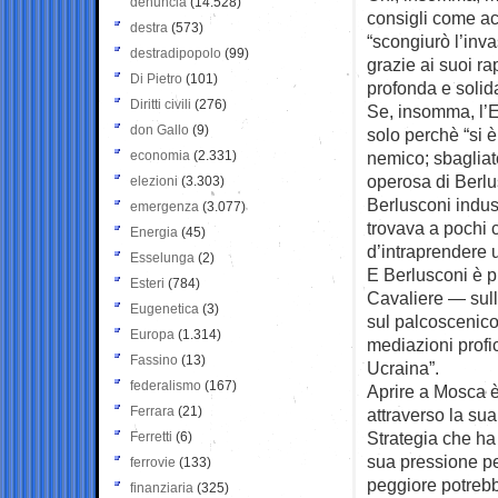
denuncia
(14.528)
consigli come ac
destra
(573)
“scongiurò l’inva
destradipopolo
(99)
grazie ai suoi ra
Di Pietro
(101)
profonda e solida
Diritti civili
(276)
Se, insomma, l’E
don Gallo
(9)
solo perchè “si 
economia
(2.331)
nemico; sbagliato
operosa di Berlus
elezioni
(3.303)
Berlusconi indus
emergenza
(3.077)
trovava a pochi 
Energia
(45)
d’intraprendere 
Esselunga
(2)
E Berlusconi è p
Esteri
(784)
Cavaliere — sull
Eugenetica
(3)
sul palcoscenico 
Europa
(1.314)
mediazioni profic
Fassino
(13)
Ucraina”.
federalismo
(167)
Aprire a Mosca è
Ferrara
(21)
attraverso la su
Strategia che ha
Ferretti
(6)
sua pressione pe
ferrovie
(133)
peggiore potrebb
finanziaria
(325)