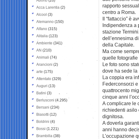
Aborto
(20)
rapporto sessual
Acca Larentia
(2)
centro a Roma.
Alcool
(3)
Il “fattaccio” è 
Alemanno
(150)
Indipendenza a 
Alfano
(315)
stazione Termini. 
Alitalia
(123)
dell’ennesima d
Ambiente
(341)
della Capitale.
AN
(210)
Ma come sempre i
quelle fotografie
Animali
(74)
Le foto sono stat
Arancioni
(2)
dove ha sede la 
arte
(175)
La coppia era inf
Attentato
(329)
Federconsorzi e 
Auguri
(13)
quattrocento mig
Batini
(3)
cinque anni l’oc
Berlusconi
(4.295)
A complicare le c
Bersani
(234)
richiedenti asil
Biasotti
(12)
dignitosa.
Boldrini
(4)
A doverla garant
Bossi
(1.221)
anni hanno deciso
L’occupazione qu
Brambilla
(38)