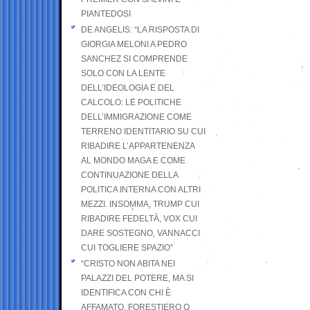
PIANTEDOSI
DE ANGELIS: “LA RISPOSTA DI
GIORGIA MELONI A PEDRO
SANCHEZ SI COMPRENDE
SOLO CON LA LENTE
DELL’IDEOLOGIA E DEL
CALCOLO: LE POLITICHE
DELL’IMMIGRAZIONE COME
TERRENO IDENTITARIO SU CUI
RIBADIRE L’APPARTENENZA
AL MONDO MAGA E COME
CONTINUAZIONE DELLA
POLITICA INTERNA CON ALTRI
MEZZI. INSOMMA, TRUMP CUI
RIBADIRE FEDELTÀ, VOX CUI
DARE SOSTEGNO, VANNACCI
CUI TOGLIERE SPAZIO”
“CRISTO NON ABITA NEI
PALAZZI DEL POTERE, MA SI
IDENTIFICA CON CHI È
AFFAMATO, FORESTIERO O