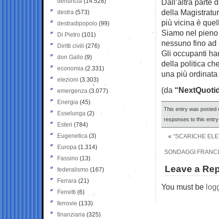
denuncia
(14.528)
Dall’altra parte
della Magistratur
destra
(573)
più vicina è quel
destradipopolo
(99)
Siamo nel pieno 
Di Pietro
(101)
nessuno fino ad o
Diritti civili
(276)
Gli occupanti ha
don Gallo
(9)
della politica c
economia
(2.331)
una più ordinata 
elezioni
(3.303)
(da
“NextQuoti
emergenza
(3.077)
Energia
(45)
This entry was posted o
Esselunga
(2)
responses to this entr
Esteri
(784)
Eugenetica
(3)
«
“SCARICHE ELET
Europa
(1.314)
SONDAGGI FRANCIA
Fassino
(13)
Leave a Rep
federalismo
(167)
Ferrara
(21)
You must be
log
Ferretti
(6)
ferrovie
(133)
finanziaria
(325)