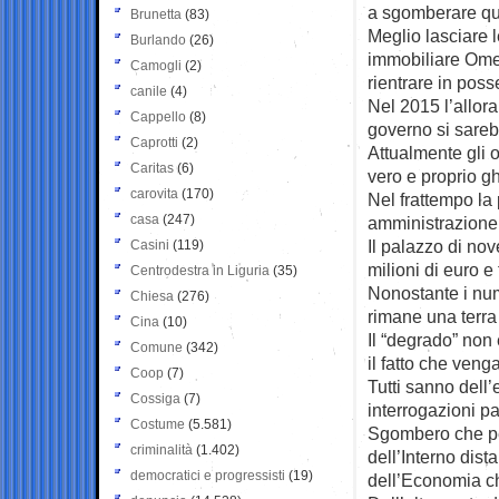
a sgomberare que
Brunetta
(83)
Meglio lasciare 
Burlando
(26)
immobiliare Omeg
Camogli
(2)
rientrare in poss
canile
(4)
Nel 2015 l’allor
Cappello
(8)
governo si sareb
Caprotti
(2)
Attualmente gli 
Caritas
(6)
vero e proprio ghe
carovita
(170)
Nel frattempo la
casa
(247)
amministrazione
Il palazzo di no
Casini
(119)
milioni di euro e
Centrodestra in Liguria
(35)
Nonostante i nume
Chiesa
(276)
rimane una terra
Cina
(10)
Il “degrado” non
Comune
(342)
il fatto che veng
Coop
(7)
Tutti sanno dell
Cossiga
(7)
interrogazioni p
Costume
(5.581)
Sgombero che pe
criminalità
(1.402)
dell’Interno dist
democratici e progressisti
(19)
dell’Economia che