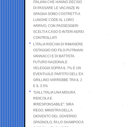
ITALIANI CHE HANNO DECISO
DI PASSARE LE VACANZE IN
SPAGNA SONO COSTRETTI A
LUNGHE CODE AL LORO
ARRIVO, CON PASSEGGERI
SCELTI A CASO O INTERI AEREI
CONTROLLATI
L’ITALIA RISCHIA DI RIMANERE
OSTAGGIO DEI FILO-PUTINIANI
VANNACCI E DI BATTISTA.
FUTURO NAZIONALE
VELEGGIA SOPRA IL 7% E UN
EVENTUALE PARTITO DELL’EX
GRILLINO VARREBBE TRA IL 2
E IL 3.5%
“DALL’ITALIA UNA MISURA
RIDICOLA E
IRRESPONSABILE”: SIRA
REGO, MINISTRA DELLA
GIOVENTÙ DEL GOVERNO
SPAGNOLO, FA LO SHAMPOO A