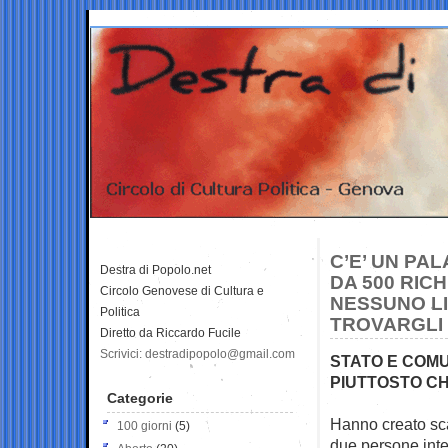
C’E’ UN PA
Destra di Popolo.net
DA 500 RICH
Circolo Genovese di Cultura e
NESSUNO L
Politica
TROVARGLI
Diretto da Riccardo Fucile
Scrivici: destradipopolo@gmail.com
STATO E COMU
PIUTTOSTO C
Categorie
Hanno creato sca
100 giorni
(5)
due persone int