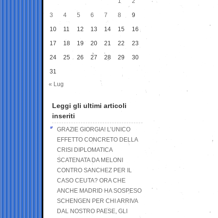
1
2
3
4
5
6
7
8
9
10
11
12
13
14
15
16
17
18
19
20
21
22
23
24
25
26
27
28
29
30
31
« Lug
Leggi gli ultimi articoli
inseriti
GRAZIE GIORGIA! L’UNICO
EFFETTO CONCRETO DELLA
CRISI DIPLOMATICA
SCATENATA DA MELONI
CONTRO SANCHEZ PER IL
CASO CEUTA? ORA CHE
ANCHE MADRID HA SOSPESO
SCHENGEN PER CHI ARRIVA
DAL NOSTRO PAESE, GLI