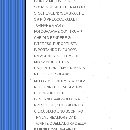
GIORGIA MELONI PER LA
SOSPENSIONE DEL TRATTATO
SI SCHENGEN: “SEMBRA CHE
SIA PIÙ PREOCCUPATA DI
TORNARE A FARSI
FOTOGRAFARE CON TRUMP
CHE DI DIFENDERE GLI
INTERESSI EUROPEI. STA
IMPORTANDO IN EUROPA
UN’AGENDA POLITICA CHE
MIRA A INDEBOLIRLA
DALL’INTERNO. MA È RIMASTA
PIUTTOSTO ISOLATA”
MELONI SI È INFILATA DA SOLA
NEL TUNNEL. L’ESCALATION
DI TENSIONE CON IL
GOVERNO SPAGNOLO ERA
PREVEDIBILE: TRE GIORNI FA
C’ERA STATO UNO SCONTRO
TRA LA LINEA MORBIDA DI
TAJANI E QUELLA DURA DELLA
PREMIER CON SALVINI E