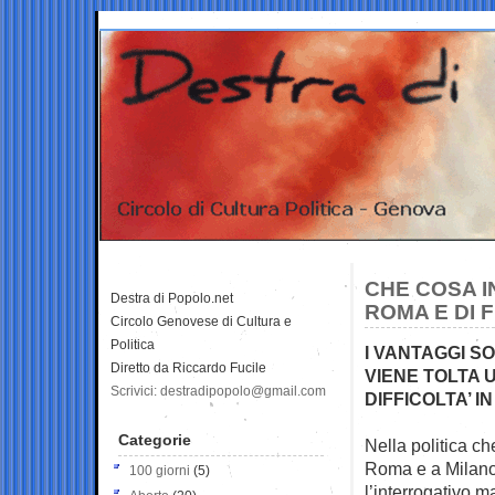
CHE COSA I
Destra di Popolo.net
ROMA E DI F
Circolo Genovese di Cultura e
Politica
I VANTAGGI SO
Diretto da Riccardo Fucile
VIENE TOLTA 
Scrivici: destradipopolo@gmail.com
DIFFICOLTA’ IN
Categorie
Nella politica ch
Roma e a Milan
100 giorni
(5)
l’interrogativo m