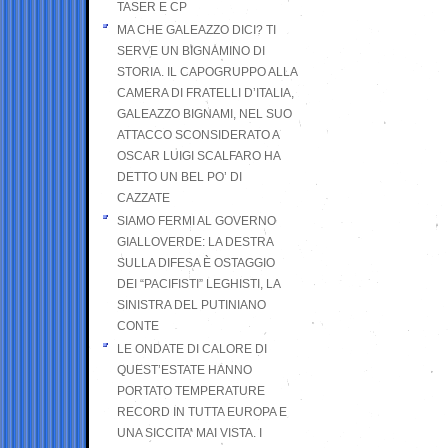
TASER E CP
MA CHE GALEAZZO DICI? TI
SERVE UN BIGNAMINO DI
STORIA. IL CAPOGRUPPO ALLA
CAMERA DI FRATELLI D’ITALIA,
GALEAZZO BIGNAMI, NEL SUO
ATTACCO SCONSIDERATO A
OSCAR LUIGI SCALFARO HA
DETTO UN BEL PO’ DI
CAZZATE
SIAMO FERMI AL GOVERNO
GIALLOVERDE: LA DESTRA
SULLA DIFESA È OSTAGGIO
DEI “PACIFISTI” LEGHISTI, LA
SINISTRA DEL PUTINIANO
CONTE
LE ONDATE DI CALORE DI
QUEST’ESTATE HANNO
PORTATO TEMPERATURE
RECORD IN TUTTA EUROPA E
UNA SICCITA’ MAI VISTA. I