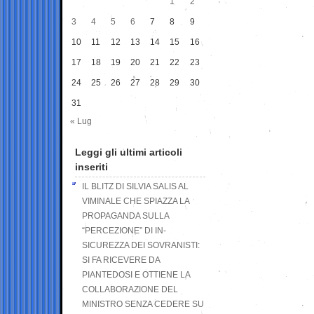
1
2
3
4
5
6
7
8
9
10
11
12
13
14
15
16
17
18
19
20
21
22
23
24
25
26
27
28
29
30
31
« Lug
Leggi gli ultimi articoli
inseriti
IL BLITZ DI SILVIA SALIS AL
VIMINALE CHE SPIAZZA LA
PROPAGANDA SULLA
“PERCEZIONE” DI IN-
SICUREZZA DEI SOVRANISTI:
SI FA RICEVERE DA
PIANTEDOSI E OTTIENE LA
COLLABORAZIONE DEL
MINISTRO SENZA CEDERE SU