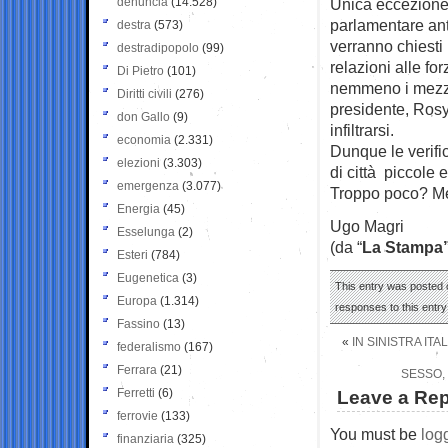
denuncia
(14.528)
Unica eccezione,
parlamentare ant
destra
(573)
verranno chiesti 
destradipopolo
(99)
relazioni alle fo
Di Pietro
(101)
nemmeno i mezzi
Diritti civili
(276)
presidente, Rosy
don Gallo
(9)
infiltrarsi.
economia
(2.331)
Dunque le verif
elezioni
(3.303)
di città piccole
emergenza
(3.077)
Troppo poco? Me
Energia
(45)
Ugo Magri
Esselunga
(2)
(da “
La Stampa
Esteri
(784)
Eugenetica
(3)
This entry was posted o
Europa
(1.314)
responses to this entr
Fassino
(13)
«
IN SINISTRA IT
federalismo
(167)
Ferrara
(21)
SESSO, 
Ferretti
(6)
Leave a Rep
ferrovie
(133)
You must be
log
finanziaria
(325)