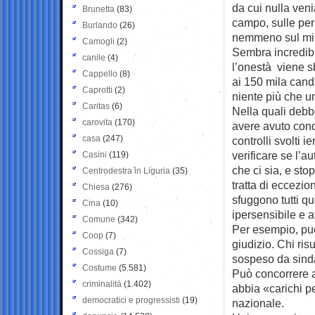
da cui nulla ven
Brunetta
(83)
campo, sulle per
Burlando
(26)
nemmeno sul mini
Camogli
(2)
Sembra incredibi
canile
(4)
l’onestà viene s
Cappello
(8)
ai 150 mila cand
Caprotti
(2)
niente più che un
Caritas
(6)
Nella quali debbo
carovita
(170)
avere avuto conda
casa
(247)
controlli svolti
verificare se l’au
Casini
(119)
che ci sia, e sto
Centrodestra in Liguria
(35)
tratta di eccezi
Chiesa
(276)
sfuggono tutti qu
Cina
(10)
ipersensibile e a
Comune
(342)
Per esempio, può 
Coop
(7)
giudizio. Chi ri
Cossiga
(7)
sospeso da sinda
Costume
(5.581)
Può concorrere a
criminalità
(1.402)
abbia «carichi p
democratici e progressisti
(19)
nazionale.