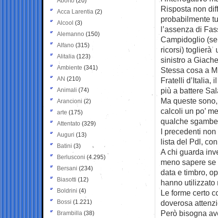
Aborto
(20)
Risposta non diff
Acca Larentia
(2)
probabilmente tu
Alcool
(3)
l’assenza di Fass
Alemanno
(150)
Campidoglio (se
Alfano
(315)
ricorsi) toglierà
Alitalia
(123)
sinistro a Giachet
Ambiente
(341)
Stessa cosa a Mi
AN
(210)
Fratelli d’Italia
più a battere Sal
Animali
(74)
Ma queste sono, 
Arancioni
(2)
calcoli un po’ me
arte
(175)
qualche sgambett
Attentato
(329)
I precedenti non
Auguri
(13)
lista del Pdl, co
Batini
(3)
A chi guarda inve
Berlusconi
(4.295)
meno sapere se l
Bersani
(234)
data e timbro, op
Biasotti
(12)
hanno utilizzato
Boldrini
(4)
Le forme certo co
Bossi
(1.221)
doverosa attenz
Però bisogna aver
Brambilla
(38)