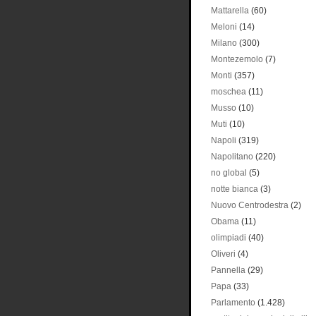
Mattarella
(60)
Meloni
(14)
Milano
(300)
Montezemolo
(7)
Monti
(357)
moschea
(11)
Musso
(10)
Muti
(10)
Napoli
(319)
Napolitano
(220)
no global
(5)
notte bianca
(3)
Nuovo Centrodestra
(2)
Obama
(11)
olimpiadi
(40)
Oliveri
(4)
Pannella
(29)
Papa
(33)
Parlamento
(1.428)