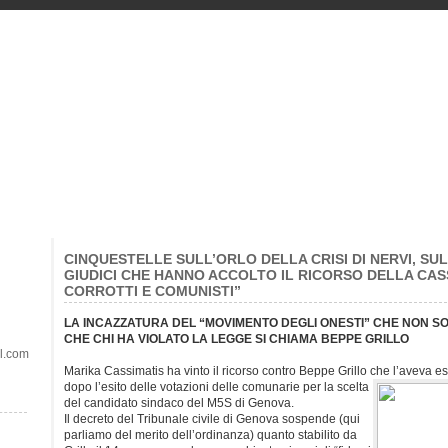
CINQUESTELLE SULL’ORLO DELLA CRISI DI NERVI, SUL
GIUDICI CHE HANNO ACCOLTO IL RICORSO DELLA CASS
CORROTTI E COMUNISTI”
LA INCAZZATURA DEL “MOVIMENTO DEGLI ONESTI” CHE NON SO
CHE CHI HA VIOLATO LA LEGGE SI CHIAMA BEPPE GRILLO
il.com
Marika Cassimatis ha vinto il ricorso contro Beppe Grillo che l’aveva 
dopo l’esito delle votazioni delle comunarie per la scelta
del candidato sindaco del M5S di Genova.
Il decreto del Tribunale civile di Genova sospende (qui
parliamo del merito dell’ordinanza) quanto stabilito da