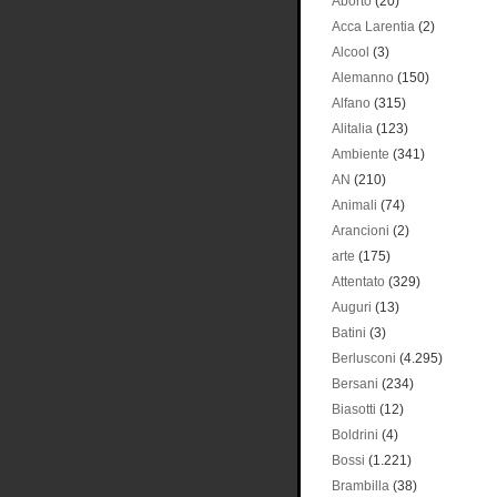
Aborto
(20)
Acca Larentia
(2)
Alcool
(3)
Alemanno
(150)
Alfano
(315)
Alitalia
(123)
Ambiente
(341)
AN
(210)
Animali
(74)
Arancioni
(2)
arte
(175)
Attentato
(329)
Auguri
(13)
Batini
(3)
Berlusconi
(4.295)
Bersani
(234)
Biasotti
(12)
Boldrini
(4)
Bossi
(1.221)
Brambilla
(38)