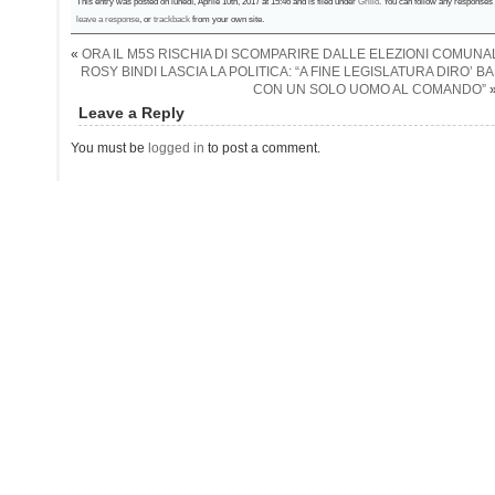
This entry was posted on lunedì, Aprile 10th, 2017 at 15:46 and is filed under
Grillo
. You can follow any responses 
leave a response
, or
trackback
from your own site.
«
ORA IL M5S RISCHIA DI SCOMPARIRE DALLE ELEZIONI COMUNA
ROSY BINDI LASCIA LA POLITICA: “A FINE LEGISLATURA DIRO’ B
CON UN SOLO UOMO AL COMANDO”
Leave a Reply
You must be
logged in
to post a comment.