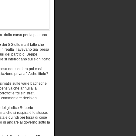
rà dalla corsa per la poltrona
 dei 5 Stelle ma il fatto che
e in realtà l’avevano già presa
ri del partito di Beppe.
le si interrogano sul significato
 cosa non sembra poi così
iazione privata? A che titolo?
ssimatis sulle varie bacheche
spensiva che annulla la
otto” e “di sinistra”.
di commentare decisioni
del giudice Roberto
ima che si respira è lo stesso.
ata e quindi per forza di cose
o di andare al governo sotto la