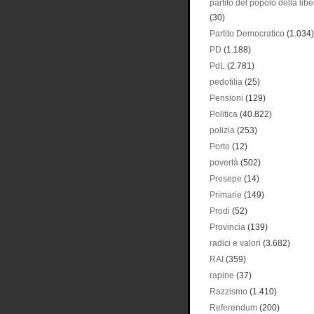
partito del popolo della libe
(30)
Partito Democratico
(1.034)
PD
(1.188)
PdL
(2.781)
pedofilia
(25)
Pensioni
(129)
Politica
(40.822)
polizia
(253)
Porto
(12)
povertà
(502)
Presepe
(14)
Primarie
(149)
Prodi
(52)
Provincia
(139)
radici e valori
(3.682)
RAI
(359)
rapine
(37)
Razzismo
(1.410)
Referendum
(200)