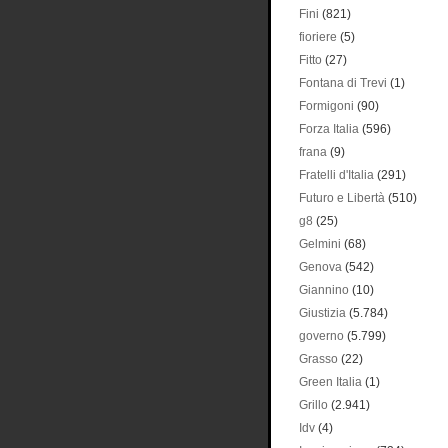
Fini
(821)
fioriere
(5)
Fitto
(27)
Fontana di Trevi
(1)
Formigoni
(90)
Forza Italia
(596)
frana
(9)
Fratelli d'Italia
(291)
Futuro e Libertà
(510)
g8
(25)
Gelmini
(68)
Genova
(542)
Giannino
(10)
Giustizia
(5.784)
governo
(5.799)
Grasso
(22)
Green Italia
(1)
Grillo
(2.941)
Idv
(4)