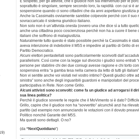
È sospetto, per gli attivisti, che il giudice non sia intervenuto per le po
soprattutto è singolare, sempre secondo loro, la rapidità con cui si è arr
sospensione quando ci sono cittadini che da anni aspettano giustizia p
Anche la Cassimatis ovviamente sarebbe colpevole perchè con il suo r
sovraccaricato il sistema giuridico italiano.
Non solo non è un’attivista onesta (ovvero una che dice sì a tutto que
anche una cittadina poco coscienziosa perchè non ha a cuore il bene c
italiani che soffrono di malagiustizia.
Naturalmente tutto questo è stato possibile perchè la Cassimatis è st
aveva intenzione di indebolire il M5S e impedire al partito di Grillo di 
Partito Democratico.
Alcuni elettori pentastellati sono particolarmente sconvolti dall’accadut
parallelismi. Così come con la legge sul divorzio i giudici sono entrati “
persone per stabilire chi dei due coniugi avesse ragione e chi torto con
sospensiva entra “a gamba tesa nella camera da letto di tutti gli italiani”
)
Non vi sentite anche voi violati nel vostro intimo? Questi giudici oltre 
sinistra” sono anche degli inguaribili guardoni e manipolatori del pro
partecipativa in Rete. Non come Grillo.
Alcuni attivisti sono sconvolti: come fa un giudice ad arrogarsi il dir
sua linea politica?
Perchè il giudice sovverte le regole che il MoVimento si è dato? Difficile,
Grillo, capire che il giudice non ha “sovvertito” alcunchè anzi ha rilevat
partito (ad esempio non annunciando le votazioni con il dovuto preavvis
Politico nonchè Garante del M5S.
Ma questi sono dettagli. O no?
(da
“NextQuotidiano
“)
19)