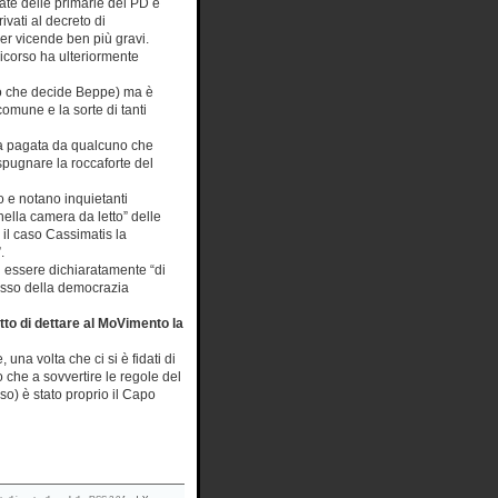
rcate delle primarie del PD e
ivati al decreto di
er vicende ben più gravi.
icorso ha ulteriormente
llo che decide Beppe) ma è
omune e la sorte di tanti
ata pagata da qualcuno che
espugnare la roccaforte del
o e notano inquietanti
nella camera da letto” delle
 il caso Cassimatis la
.
ad essere dichiaratamente “di
cesso della democrazia
itto di dettare al MoVimento la
 una volta che ci si è fidati di
o che a sovvertire le regole del
o) è stato proprio il Capo