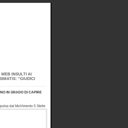
 WEB INSULTI AI
IMATIS: “GIUDICI
NO IN GRADO DI CAPIRE
espulsa dal MoVimento 5 Stelle