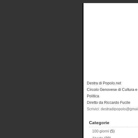
Destra di Popolo.net
Circolo Genovese di Cultura e
Politica
Diretto da Riccardo Fucile
Scrivici: destradipopolo@gma
Categorie
100 giorni
(5)