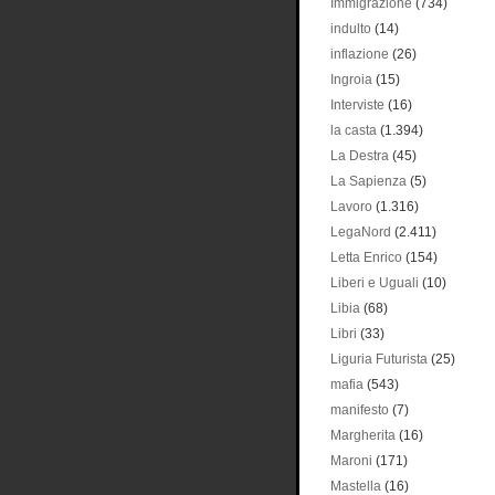
Immigrazione
(734)
indulto
(14)
inflazione
(26)
Ingroia
(15)
Interviste
(16)
la casta
(1.394)
La Destra
(45)
La Sapienza
(5)
Lavoro
(1.316)
LegaNord
(2.411)
Letta Enrico
(154)
Liberi e Uguali
(10)
Libia
(68)
Libri
(33)
Liguria Futurista
(25)
mafia
(543)
manifesto
(7)
Margherita
(16)
Maroni
(171)
Mastella
(16)