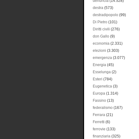
denuncia
(14.528)
destra
(573)
destradipopolo
(99)
Di Pietro
(101)
Diritti civili
(276)
don Gallo
(9)
economia
(2.331)
elezioni
(3.303)
emergenza
(3.077)
Energia
(45)
Esselunga
(2)
Esteri
(784)
Eugenetica
(3)
Europa
(1.314)
Fassino
(13)
federalismo
(167)
Ferrara
(21)
Ferretti
(6)
ferrovie
(133)
finanziaria
(325)