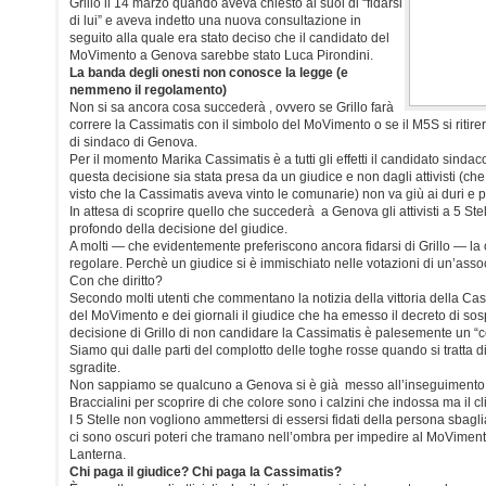
Grillo il 14 marzo quando aveva chiesto ai suoi di “fidarsi
di lui” e aveva indetto una nuova consultazione in
seguito alla quale era stato deciso che il candidato del
MoVimento a Genova sarebbe stato Luca Pirondini.
La banda degli onesti non conosce la legge (e
nemmeno il regolamento)
Non si sa ancora cosa succederà , ovvero se Grillo farà
correre la Cassimatis con il simbolo del MoVimento o se il M5S si ritire
di sindaco di Genova.
Per il momento Marika Cassimatis è a tutti gli effetti il candidato sindaco
questa decisione sia stata presa da un giudice e non dagli attivisti (ch
visto che la Cassimatis aveva vinto le comunarie) non va giù ai duri e pu
In attesa di scoprire quello che succederà a Genova gli attivisti a 5 Stel
profondo della decisione del giudice.
A molti — che evidentemente preferiscono ancora fidarsi di Grillo — la
regolare. Perchè un giudice si è immischiato nelle votazioni di un’assoc
Con che diritto?
Secondo molti utenti che commentano la notizia della vittoria della Ca
del MoVimento e dei giornali il giudice che ha emesso il decreto di so
decisione di Grillo di non candidare la Cassimatis è palesemente un “corr
Siamo qui dalle parti del complotto delle toghe rosse quando si tratta 
sgradite.
Non sappiamo se qualcuno a Genova si è già messo all’inseguimento 
Braccialini per scoprire di che colore sono i calzini che indossa ma il cl
I 5 Stelle non vogliono ammettersi di essersi fidati della persona sbagli
ci sono oscuri poteri che tramano nell’ombra per impedire al MoViment
Lanterna.
Chi paga il giudice? Chi paga la Cassimatis?