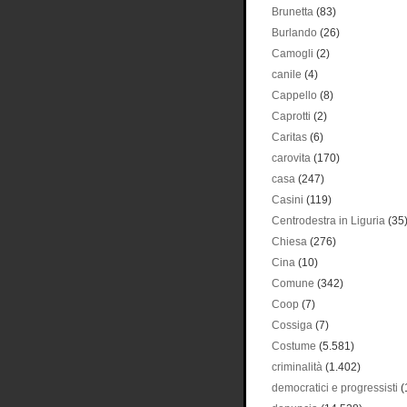
Brunetta
(83)
Burlando
(26)
Camogli
(2)
canile
(4)
Cappello
(8)
Caprotti
(2)
Caritas
(6)
carovita
(170)
casa
(247)
Casini
(119)
Centrodestra in Liguria
(35
Chiesa
(276)
Cina
(10)
Comune
(342)
Coop
(7)
Cossiga
(7)
Costume
(5.581)
criminalità
(1.402)
democratici e progressisti
(