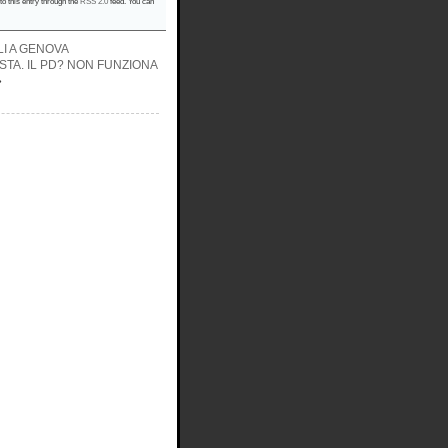
to this entry through the
RSS 2.0
feed. You can
LI A GENOVA
ASTA. IL PD? NON FUNZIONA
»