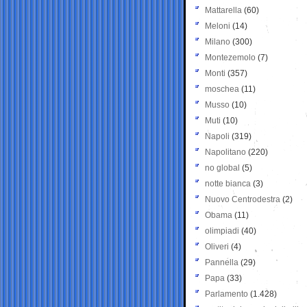
Mattarella
(60)
Meloni
(14)
Milano
(300)
Montezemolo
(7)
Monti
(357)
moschea
(11)
Musso
(10)
Muti
(10)
Napoli
(319)
Napolitano
(220)
no global
(5)
notte bianca
(3)
Nuovo Centrodestra
(2)
Obama
(11)
olimpiadi
(40)
Oliveri
(4)
Pannella
(29)
Papa
(33)
Parlamento
(1.428)