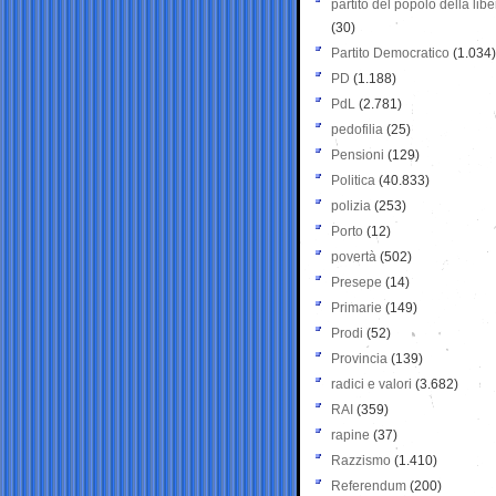
partito del popolo della libe
(30)
Partito Democratico
(1.034)
PD
(1.188)
PdL
(2.781)
pedofilia
(25)
Pensioni
(129)
Politica
(40.833)
polizia
(253)
Porto
(12)
povertà
(502)
Presepe
(14)
Primarie
(149)
Prodi
(52)
Provincia
(139)
radici e valori
(3.682)
RAI
(359)
rapine
(37)
Razzismo
(1.410)
Referendum
(200)