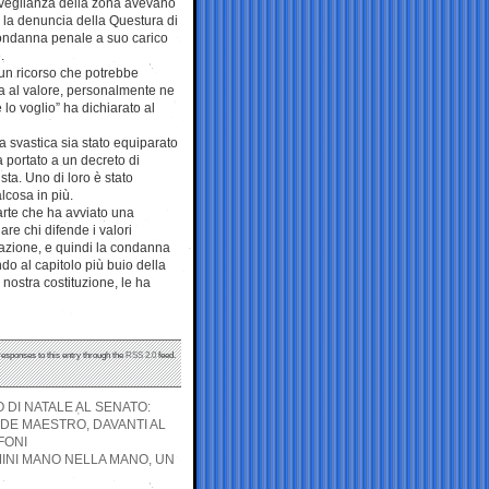
sorveglianza della zona avevano
i la denuncia della Questura di
ondanna penale a suo carico
.
un ricorso che potrebbe
ia al valore, personalmente ne
lo voglio” ha dichiarato al
na svastica sia stato equiparato
a portato a un decreto di
ta. Uno di loro è stato
lcosa in più.
parte che ha avviato una
re chi difende i valori
razione, e quindi la condanna
do al capitolo più buio della
 nostra costituzione, le ha
responses to this entry through the
RSS 2.0
feed.
DI NATALE AL SENATO:
NDE MAESTRO, DAVANTI AL
FONI
MINI MANO NELLA MANO, UN