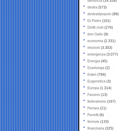
denuncia
(14.528)
destra
(573)
destradipopolo
(99)
Di Pietro
(101)
Diritti civili
(276)
don Gallo
(9)
economia
(2.331)
elezioni
(3.303)
emergenza
(3.077)
Energia
(45)
Esselunga
(2)
Esteri
(784)
Eugenetica
(3)
Europa
(1.314)
Fassino
(13)
federalismo
(167)
Ferrara
(21)
Ferretti
(6)
ferrovie
(133)
finanziaria
(325)