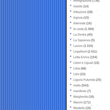
Immigrazione
(734)
indulto
(14)
inflazione
(26)
Ingroia
(15)
Interviste
(16)
la casta
(1.394)
La Destra
(45)
La Sapienza
(5)
Lavoro
(1.316)
LegaNord
(2.411)
Letta Enrico
(154)
Liberi e Uguali
(10)
Libia
(68)
Libri
(33)
Liguria Futurista
(25)
mafia
(543)
manifesto
(7)
Margherita
(16)
Maroni
(171)
Mastella
(16)