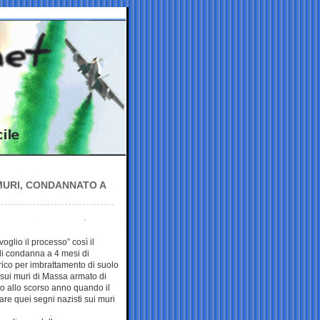
MURI, CONDANNATO A
glio il processo” così il
di condanna a 4 mesi di
rico per imbrattamento di suolo
 sui muri di Massa armato di
ono allo scorso anno quando il
are quei segni nazisti sui muri