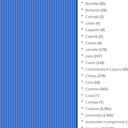
Brunetta
(83)
Burlando
(26)
Camogli
(2)
canile
(4)
Cappello
(8)
Caprotti
(2)
Caritas
(6)
carovita
(170)
casa
(247)
Casini
(119)
Centrodestra in Liguria
(35
Chiesa
(276)
Cina
(10)
Comune
(342)
Coop
(7)
Cossiga
(7)
Costume
(5.581)
criminalità
(1.402)
democratici e progressisti
(