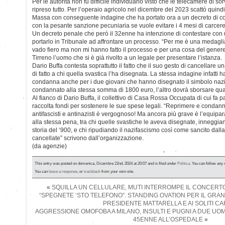
Per le autorità non fu difficile individuarlo visto che le telecamere di 
ripreso tutto. Per l’operaio agricolo nel dicembre del 2023 scattò quind
Massa con conseguente indagine che ha portato ora a un decreto di c
con la pesante sanzione pecuniaria se vuole evitare i 4 mesi di carcere
Un decreto penale che però il 32enne ha intenzione di contestare con 
portarlo in Tribunale ad affrontare un processo. “Per me è una medagl
vado fiero ma non mi hanno fatto il processo e per una cosa del genere 
Tirreno l’uomo che si è già rivolto a un legale per presentare l’istanza.
Dario Buffa contesta soprattutto il fatto che il suo gesto di cancellare u
di fatto a chi quella svastica l’ha disegnata. La stessa indagine infatti h
condanna anche per i due giovani che hanno disegnato il simbolo nazis
condannato alla stessa somma di 1800 euro, l’altro dovrà sborsare qua
Al fianco di Dario Buffa, il collettivo di Casa Rossa Occupata di cui fa 
raccolta fondi per sostenere le sue spese legali. “Reprimere e condanna
antifascisti e antinazisti è vergognoso! Ma ancora più grave è l’equipa
alla stessa pena, tra chi quelle svastiche le aveva disegnate, inneggian
storia del ‘900, e chi ripudiando il nazifascismo così come sancito dalla
cancellate” scrivono dall’organizzazione.
(da agenzie)
This entry was posted on domenica, Dicembre 22nd, 2024 at 20:07 and is filed under
Politica
. You can follow any 
You can
leave a response
, or
trackback
from your own site.
«
SQUILLA UN CELLULARE, MUTI INTERROMPE IL CONCERTO 
“SPEGNETE ‘STO TELEFONO”. STANDING OVATION PER IL GRA
PRESIDENTE MATTARELLA E AI SOLITI CA
AGGRESSIONE OMOFOBA A MILANO, INSULTI E PUGNI A DUE UO
45ENNE ALL’OSPEDALE
»