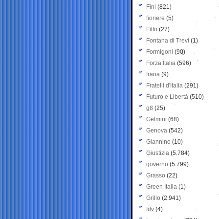
Fini
(821)
fioriere
(5)
Fitto
(27)
Fontana di Trevi
(1)
Formigoni
(90)
Forza Italia
(596)
frana
(9)
Fratelli d'Italia
(291)
Futuro e Libertà
(510)
g8
(25)
Gelmini
(68)
Genova
(542)
Giannino
(10)
Giustizia
(5.784)
governo
(5.799)
Grasso
(22)
Green Italia
(1)
Grillo
(2.941)
Idv
(4)