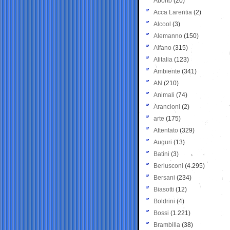
Aborto
(20)
Acca Larentia
(2)
Alcool
(3)
Alemanno
(150)
Alfano
(315)
Alitalia
(123)
Ambiente
(341)
AN
(210)
Animali
(74)
Arancioni
(2)
arte
(175)
Attentato
(329)
Auguri
(13)
Batini
(3)
Berlusconi
(4.295)
Bersani
(234)
Biasotti
(12)
Boldrini
(4)
Bossi
(1.221)
Brambilla
(38)