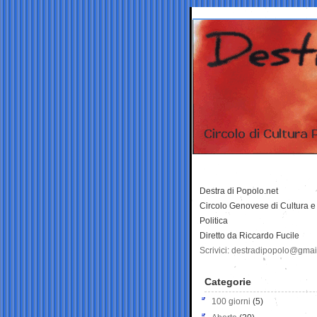
Destra di Popolo.net
Circolo Genovese di Cultura e
Politica
Diretto da Riccardo Fucile
Scrivici: destradipopolo@gma
Categorie
100 giorni
(5)