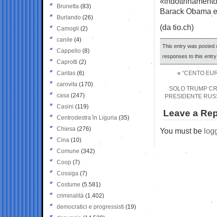
«indottrinamento 
Brunetta
(83)
Barack Obama e 
Burlando
(26)
(da tio.ch)
Camogli
(2)
canile
(4)
This entry was posted o
Cappello
(8)
responses to this entr
Caprotti
(2)
Caritas
(6)
«
“CENTO EUR
carovita
(170)
SOLO TRUMP CRE
casa
(247)
PRESIDENTE RUS
Casini
(119)
Leave a Rep
Centrodestra in Liguria
(35)
Chiesa
(276)
You must be
log
Cina
(10)
Comune
(342)
Coop
(7)
Cossiga
(7)
Costume
(5.581)
criminalità
(1.402)
democratici e progressisti
(19)