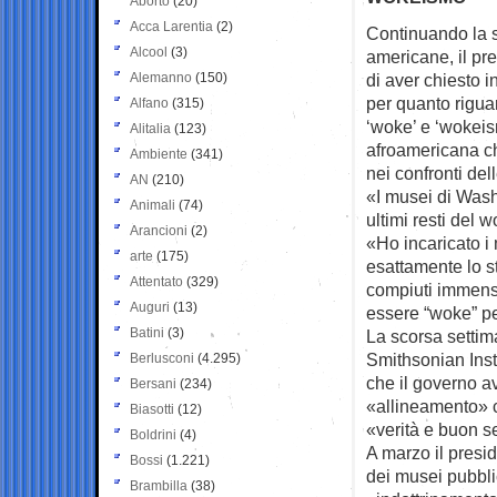
Aborto
(20)
Acca Larentia
(2)
Continuando la su
Alcool
(3)
americane, il
pr
Alemanno
(150)
di aver chiesto i
per quanto riguar
Alfano
(315)
‘woke’ e ‘wokeis
Alitalia
(123)
afroamericana ch
Ambiente
(341)
nei confronti dell
AN
(210)
«I musei di Wash
Animali
(74)
ultimi resti del
Arancioni
(2)
«Ho incaricato i 
arte
(175)
esattamente lo s
Attentato
(329)
compiuti immensi
Auguri
(13)
essere “woke” pe
Batini
(3)
La scorsa settim
Smithsonian Inst
Berlusconi
(4.295)
che il governo av
Bersani
(234)
«allineamento» c
Biasotti
(12)
«verità e buon s
Boldrini
(4)
A marzo il presid
Bossi
(1.221)
dei musei pubblic
Brambilla
(38)