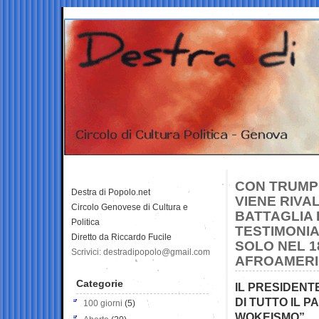
CON TRUMP 
Destra di Popolo.net
VIENE RIVA
Circolo Genovese di Cultura e
BATTAGLIA 
Politica
TESTIMONIA
Diretto da Riccardo Fucile
SOLO NEL 1
Scrivici: destradipopolo@gmail.com
AFROAMERI
Categorie
IL PRESIDENT
DI TUTTO IL P
100 giorni
(5)
WOKEISMO”