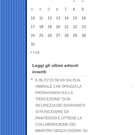
1
2
3
4
5
6
7
8
9
10
11
12
13
14
15
16
17
18
19
20
21
22
23
24
25
26
27
28
29
30
31
« Lug
Leggi gli ultimi articoli
inseriti
IL BLITZ DI SILVIA SALIS AL
VIMINALE CHE SPIAZZA LA
PROPAGANDA SULLA
“PERCEZIONE” DI IN-
SICUREZZA DEI SOVRANISTI:
SI FA RICEVERE DA
PIANTEDOSI E OTTIENE LA
COLLABORAZIONE DEL
MINISTRO SENZA CEDERE SU