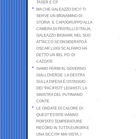
TASER E CP
MA CHE GALEAZZO DICI? TI
SERVE UN BIGNAMINO DI
STORIA. IL CAPOGRUPPO ALLA
CAMERA DI FRATELLI D’ITALIA,
GALEAZZO BIGNAMI, NEL SUO
ATTACCO SCONSIDERATO A
OSCAR LUIGI SCALFARO HA
DETTO UN BEL PO’ DI
CAZZATE
SIAMO FERMI AL GOVERNO
GIALLOVERDE: LA DESTRA
SULLA DIFESA È OSTAGGIO
DEI “PACIFISTI” LEGHISTI, LA
SINISTRA DEL PUTINIANO
CONTE
LE ONDATE DI CALORE DI
QUEST’ESTATE HANNO
PORTATO TEMPERATURE
RECORD IN TUTTA EUROPA E
UNA SICCITA’ MAI VISTA. I